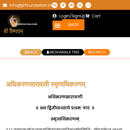
info@jirfoundation.in
Login/SignUp
Cart
SHOP
BACK
MEGHAMALA TREE
SEARCH
अधिकरणसारावली स्मृत्यधिकरणम्
अधिकरणसारावली
॥
अथ
द्वितीयाध्याये
प्रथम
:
पाद
:
॥
स्मृत्यधिकरणम्
2.1.1 तत्तादृक्तर्कतन्त्रक्रमनिपुणमहाबुद्धिसन्तोषसिद्धि- र्यद्यप्युक्तेन लभ्या