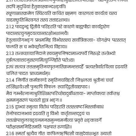
तदपि मृदुधियां हैतुकास्कन्दशङ्की।
स्थूणाखातक्रमेण स्थिरयति कथितं ब्रह्मणः कारणत्वं कार्यत्वं यस्य
यादृक्छ्रुतिभिरवगतं तस्य तत्तादृशञ्च।।
2.1.2 पादद्वन्द्वं द्वितीये परिहरति परे कारणे बाह्यपीडां कार्यद्वारेण
पादान्तरयुगमुदयत्यान्तरक्षोभशान्त्यै।
हेतुत्वायोगभङ्गः प्रथममिह विभोस्तस्य सार्वत्रिकत्वा- योगक्षेपः परस्तात्
फलति स च भवेच्छ्रौतनित्यं विहाय।।
2.1.3 तन्त्रच्छायानिदाने स्वयमुपनिषदामान्यपर्ये निरुद्धे तन्त्रेभ्यो
दुर्बलत्वात्तदनुसरणमित्युज्जिहीते परोऽद्य।
इत्थं सत्यत्र तत्तत्स्मृतिनयपृतनातिक्रमन्तत्तदर्हैः प्रत्यस्त्रैर्वारयित्वा द्रढयति
चलितं पादतः प्राच्यमर्थम्।।
2.1.4 निर्णीतं कर्मकाण्डे स्मृतिनयविहतौ निश्चलत्वं श्रुतीनां चर्चा
तत्सिद्धयेऽसौ पुनरपि विफलः स्याद्द्वितीयाद्यपादः।
मैवं गम्भीरनानाश्रुतिशिखरपरिच्छेद्यदुर्बोधताया- माप्तोक्त्या तर्कतश्च
क्षममनुसरणं पश्यतो ह्यत्र भङ्गः।।
2.1.5 द्वाभ्यां स्मृत्या विरोधं परिहरति ततस्त्वष्टभिस्तर्कबाधं
तेनोपादानभावं द्रढयति तु विभोः कर्तृतान्तद्द्वयं च।
तत्तत्क्षेपात्तुलाग्रद्वयनमनसमुन्नामनीत्या प्रवृत्ते शङ्कावर्गे
परीक्षासमनिहितमतिः पक्षपातं रुणद्धि।।
2.1.6 स्मर्ता श्रुत्यैव गीतः कपिलऋषिरसौ वासुदेवांशभूतः ख्यातो