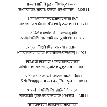
बालस्ववासिनीवृद्ध गर्भिण्यातुरकन्यकाः ।
संभोज्यातिथिभृत्यांश्च दंपत्योः शेषभोजनम् । । १.१०५ । ।
आपोशनेनोपरिष्टादधस्तादश्नता तथा ।
अनग्नं अमृतं चैव कार्यं अन्नं द्विजन्मना । । १.१०६ । ।
अतिथित्वेन वर्णानां देयं शक्त्यानुपूर्वशः ।
अप्रणोद्योऽतिथिः सायं अपि वाग्भूतृणोदकैः । । १.१०७ । ।
सत्कृत्य भिक्षवे भिक्षा दातव्या सव्रताय च ।
भोजयेच्चागतान्काले सखिसंबन्धिबान्धवान् । । १.१०८ । ।
महोक्षं वा महाजं वा श्रोत्रियायोपकल्पयेत् ।
सत्क्रियान्वासनं स्वादु भोजनं सूनृतं वचः । । १.१०९ । ।
प्रतिसंवत्सरं त्वर्घ्याः स्नातकाचार्यपार्थिवाः ।
प्रियो विवाह्यश्च तथा यज्ञं प्रत्यृत्विजः पुनः । । १.११० । ।
अध्वनीनोऽतिथिर्ज्ञेयः श्रोत्रियो वेदपारगः ।
मान्यावेतौ गृहस्थस्य ब्रह्मलोकं अभीप्सतः । । १.१११ । ।
परपाकरुचिर्न स्यादनिन्द्यामन्त्रणादृते ।