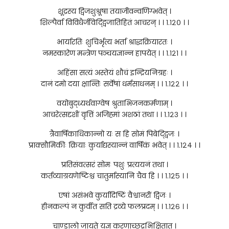
शूद्रस्य द्विजशुश्रूषा तयाजीवन्वणिग्भवेत् ।
शिल्पैर्वा विविधैर्जीवेद्द्विजातिहितं आचरन् । । १.१२० । ।
भार्यारतिः शुचिर्भृत्य भर्ता श्राद्धक्रियारतः ।
नमस्कारेण मन्त्रेण पञ्चयज्ञान्न हापयेत् । । १.१२१ । ।
अहिंसा सत्यं अस्तेयं शौचं इन्द्रियनिग्रहः ।
दानं दमो दया क्षान्तिः सर्वेषां धर्मसाधनम् । । १.१२२ । ।
वयोबुद्ध्यर्थवाग्वेष श्रुताभिजनकर्मणाम् ।
आचरेत्सदृशीं वृत्तिं अजिह्मां अशठां तथा । । १.१२३ । ।
त्रैवार्षिकाधिकान्नो यः स हि सोमं पिबेद्द्विजः ।
प्राक्सौमिकीः क्रियाः कुर्याद्यस्यान्नं वार्षिकं भवेत् । । १.१२४ । ।
प्रतिसंवत्सरं सोमः पशुः प्रत्ययनं तथा ।
कर्तव्याग्रयणेष्टिश्च चातुर्मास्यानि चैव हि । । १.१२५ । ।
एषां असंभवे कुर्यादिष्टिं वैश्वानरीं द्विजः ।
हीनकल्पं न कुर्वीत सति द्रव्ये फलप्रदम् । । १.१२६ । ।
चाण्डालो जायते यज्ञ करणाच्छूद्रभिक्षितात् ।