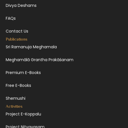
Divya Deshams
FAQs
Contact Us
Publications
Sri Ramanuja Meghamala
Meghamālā Grantha Prakāśanam
Premium E-Books
Free E-Books
Shemushi
Activities
Project E-Koppalu
Project Nityavasam