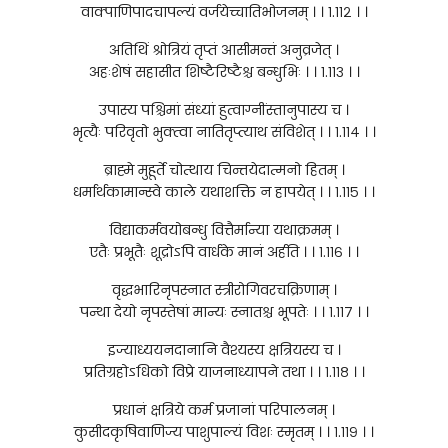
वाक्पाणिपादचापल्यं वर्जयेच्चातिभोजनम् । । १.११२ । ।
अतिथिं श्रोत्रियं तृप्तं आसीमन्तं अनुव्रजेत् ।
अहःशेषं सहासीत शिष्टैरिष्टैश्च बन्धुभिः । । १.११३ । ।
उपास्य पश्चिमां संध्यां हुत्वाग्नींस्तानुपास्य च ।
भृत्यैः परिवृतो भुक्त्वा नातितृप्त्याथ संविशेत् । । १.११४ । ।
ब्राह्मे मुहूर्ते चोत्थाय चिन्तयेदात्मनो हितम् ।
धर्मार्थकामान्स्वे काले यथाशक्ति न हापयेत् । । १.११५ । ।
विद्याकर्मवयोबन्धु वित्तैर्मान्या यथाक्रमम् ।
एतैः प्रभूतैः शूद्रोऽपि वार्धके मानं अर्हति । । १.११६ । ।
वृद्धभारिनृपस्नात स्त्रीरोगिवरचक्रिणाम् ।
पन्था देयो नृपस्तेषां मान्यः स्नातश्च भूपतेः । । १.११७ । ।
इज्याध्ययनदानानि वैश्यस्य क्षत्रियस्य च ।
प्रतिग्रहोऽधिको विप्रे याजनाध्यापने तथा । । १.११८ । ।
प्रधानं क्षत्रिये कर्म प्रजानां परिपालनम् ।
कुसीदकृषिवाणिज्य पाशुपाल्यं विशः स्मृतम् । । १.११९ । ।