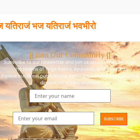
तिराजं भज यतिराजं भवभीरो
|| Join Our Community ||
Subscribe to our newsletter and join us on a journey through
the realms of Yoga Sastra, Ayurveda, and Vedanta.
Explore our latest publications, seminars, conferences, and the
digitization of rare archives.