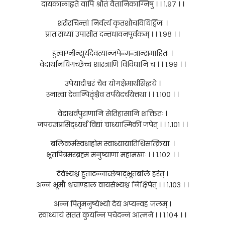
दायकालाहृते वापि श्रौतं वैतानिकाग्निषु । । १.९७ । ।
शरीरचिन्तां निर्वर्त्य कृतशौचविधिर्द्विजः ।
प्रातःसंध्यां उपासीत दन्तधावनपूर्वकम् । । १.९८ । ।
हुत्वाग्नीन्सूर्यदैवत्यान्जपेन्मन्त्रान्समाहितः ।
वेदार्थानधिगच्छेच्च शास्त्राणि विविधानि च । । १.९९ । ।
उपेयादीश्वरं चैव योगक्षेमार्थसिद्धये ।
स्नात्वा देवान्पितॄंश्चैव तर्पयेदर्चयेत्तथा । । १.१०० । ।
वेदाथर्वपुराणानि सेतिहासानि शक्तितः ।
जपयज्ञप्रसिद्ध्यर्थं विद्यां चाध्यात्मिकीं जपेत् । । १.१०१ । ।
बलिकर्मस्वधाहोम स्वाध्यायातिथिसत्क्रियाः ।
भूतपित्रमरब्रह्म मनुष्याणां महामखाः । । १.१०२ । ।
देवेभ्यश्च हुतादन्नाच्छेषाद्भूतबलिं हरेत् ।
अन्नं भूमौ श्वचाण्डाल वायसेभ्यश्च निक्षिपेत् । । १.१०३ । ।
अन्नं पितृमनुष्येभ्यो देयं अप्यन्वहं जलम् ।
स्वाध्यायं सततं कुर्यान्न पचेदन्नं आत्मने । । १.१०४ । ।