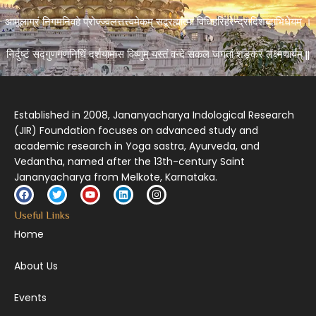
आमूलाग्रं निगमनिवहे प्रोज्ज्वलत्तत्त्वमेकम् सद्ब्रह्मात्मा विधिहरिहरेन्द्रादिशब्दाभिधेयम् ।
निर्दुष्टं सद्गुणगणनिधिं दर्शयामास विष्णुम् यस्तं वन्दे सकल जगतां शङ्करं लक्ष्मणार्यम् ||
Established in 2008, Jananyacharya Indological Research
(JIR) Foundation focuses on advanced study and
academic research in Yoga sastra, Ayurveda, and
Vedantha, named after the 13th-century Saint
Jananyacharya from Melkote, Karnataka.
Useful Links
Home
About Us
Events