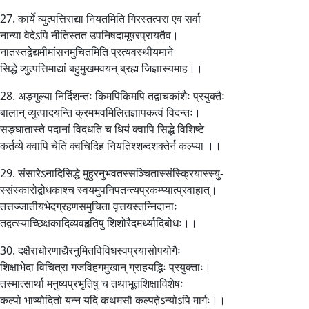
27. कार्ये व्युत्पत्तिराद्या नियतमिति गिरस्तत्परा एव सर्वा
नान्या वेदेऽपि नीतिस्तत उपनिषदामूषरप्रायतैव।
नातस्तद्वेद्यमीमांसनमुचितमिति प्रत्यवस्थीयमाने
सिद्धे व्युत्पत्तिमाद्यां बहुमुखमवयन् ब्रह्म जिज्ञास्यमाह।।
28. अङ्गुल्या निर्दिशन्तः किमपिकिमपि तद्वाचकांशैः प्रयुक्तैः
बालान् व्युत्पादयन्ति क्रमभवमिलितज्ञापकत्वं विदन्तः।
सङ्घातास्ते पदानां विदधति च धियं क्वापि सिद्धे विशिष्टे
कर्तव्ये क्वापि चेति क्वचिदिह नियतिश्शब्दशक्तेर्न कल्प्या ।।
29. संसारेऽनादिसिद्धे मुहुरनुभवतस्सञ्चितास्संस्क्रियास्स्यु-
स्संस्कारोद्बोधकाश्च स्वयमुपनिपतन्त्यप्रकम्प्यात्प्रवाहात्।
तत्तज्जातीयभेदग्रहणसमुचिता वृत्तयस्तन्निदानाः
तद्वत्स्याच्छिक्षकादिव्यवहृतिषु शिशोरैदमर्थ्यादिबोधः।।
30. दक्षैराधोरणाद्यैरनुमितविविधस्वप्रयासोपयोगैः
शिक्षाभेदा विचित्रा गजविहगमुखान् ग्राहयद्भिः प्रयुक्ताः।
तस्मात्सार्था मनुष्यप्रभृतिषु च तथाभूतशिक्षाविशेषः
कल्पो भाष्योदितो यन्न यदि कथमसौ कल्पते़ऽन्योऽपि मार्गः।।