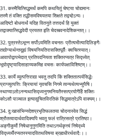
31. कस्मैचित्सिद्धमर्थं कमपि कथयितुं चेष्टया चोद्यमानः
तस्मै तं वक्ति तद्धीसमविषयतया शिक्षते तद्वचो़ऽन्यः।
आदिष्टो बोधनार्थं यदिह वितनुते तत्तदर्थं हि युक्तं
तद्वाक्यात्सिद्धवेदी प्रयतत इति चेदस्त्वनादेशिकन्तत्।।
32. पुत्रस्तेऽभून्न सर्पोऽयमिति वचनतः प्रीत्यभीत्यादिलिङ्गैः
तद्योग्यार्थन्तदूह्यं विषयनियतिरासक्तिपूर्वैः क्वचित्स्यात्।
आवापोद्वापभेदात् प्रतिपदनियता शक्तिरप्यत्र सिद्ध्येत्
भूयोदृष्ट्यादिसाहाय्यकमिह वचसः कार्यपक्षाविशिष्टम्।।
33. कार्ये व्युत्पत्तिराद्या भवतु तदपि किं शक्तितात्पर्यसिद्धेः
प्राग्व्युत्पत्तिः क्रियायां नृवचसि निगमे त्वन्यथेत्यभ्युपैषि।
स्थाप्याऽतोऽनन्यथासिद्ध्यनुगमनियतैस्सत्प्रयोगैर्हि शक्तिः
कोऽसौ पाञ्चाल इत्याद्युचितविरतिकं सिद्धमात्रेऽपि वाक्यम्।।
34. दुःखासंभिन्नदेशप्रभृतिफलतया चोदनास्वेव सिद्धं
श्रौतत्वादार्थवादिक्यपि भवतु फलं रात्रिसत्रे प्रतिष्ठा।
अङ्गीकुर्मो निषेधानुगुणमिति तथाऽनर्थकृत्त्वं निषेद्ध्ये
विद्ध्यर्थैरप्यतस्स्यादवितथविषया ब्रह्मधीरर्थवादैः।।