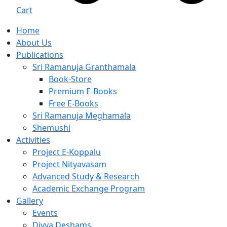
Cart
Home
About Us
Publications
Sri Ramanuja Granthamala
Book-Store
Premium E-Books
Free E-Books
Sri Ramanuja Meghamala
Shemushi
Activities
Project E-Koppalu
Project Nityavasam
Advanced Study & Research
Academic Exchange Program
Gallery
Events
Divya Deshams