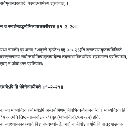
सर्वभूतान्तरत्वादेः परमात्मधर्मस्य श्रवणात् ।
न
च स्मार्तमतद्धर्माभिलापाच्छारीरश्च ॥१
–
२
–
२०॥
यथा स्मार्तम् प्रधानम् *अदृष्टो द्रष्टे*(बृह.५-७-२३)ति श्रुतस्यादृष्टत्वविशिष्टे
द्रष्ट्रुत्वस्य सर्वान्तर्यामित्वामृतत्वादेश्च तदसम्भावितधर्मस्य श्रवणान्न प्रतिपाद्यम्,
एवम् न जीवोऽत्र प्रतिपाद्यः।
उभयेऽपि हि भेदेनैनमधीयते ॥१
–
२
–
२१॥
काण्वा माध्यन्दिनाश्चोभयेऽपि अन्तर्यामिणम् जीवभिन्नत्वेनामनन्ति । माध्यन्दिना हि
*य आत्मनि तिष्ठन्नात्मनोऽन्तर*(बृह.(माध्यन्दिन).५-७-२२) इति,
काण्वाश्चात्मपदस्थाने विज्ञानपदमधीयते, अतो न जीवोऽन्तर्यामीति नात्र शङ्का-