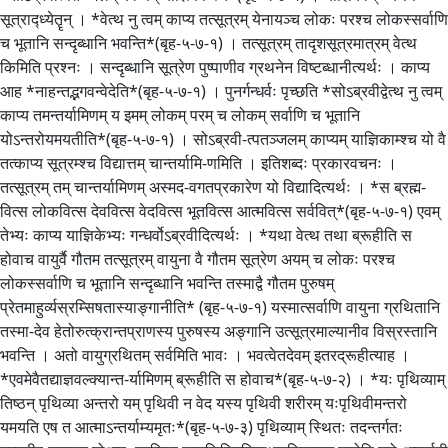
सूत्राद्ध्येतॄन् । *वेत्थ नु त्वम् काप्य तत्सूत्रम् येनायञ्च लोकः परश्च लोकस्सर्वाणि
च भूतानि सन्दृब्धानि भवन्ति*(बृह-५-७-१) । तत्सूत्रम् तादृशसूत्रमात्रम् वेत्थ
किमिति प्रश्नः । सन्दृब्धानि सूत्रेण पुष्पाणीव ग्रथनेन विष्टब्धानीत्यर्थः । काप्य
आह *नाहन्तद्भगवन्वेदेति*(बृह-५-७-१) । पुनर्गन्धर्वः पृच्छति *सोऽब्रवीद्वेत्थ नु त्वम्
काप्य तमन्तर्यामिणम् य इमम् लोकम् परम् च लोकम् सर्वाणि च भूतानि
योऽन्तरोयमयतीति*(बृह-५-७-१) । सोऽब्रवी-त्पतञ्जलम् काप्यम् याज्ञिकाम्श्च यो वै
तत्काप्य सूत्रम्श्च विद्यात्तम् चान्तर्यामि-णमिति । इतिशब्दः प्रकारवचनः ।
तत्सूत्रम् तम् चान्तर्यामिणम् अस्मद-वगतप्रकारेण यो विद्यादित्यर्थः । *स ब्रह्म-
वित्स लोकवित्स देववित्स वेदवित्स भूतवित्स आत्मवित्स सर्ववित्*(बृह-५-७-१) एवम्
तेभ्यः काप्य याज्ञिकेभ्यः गन्धर्वोऽब्रवीदित्यर्थः । *यथा वेत्थ तथा ब्रूहीति स
होवाच वायुर्वै गौतम तत्सूत्रम् वायुना वै गौतम सूत्रेण अयम् च लोकः परश्च
लोकस्सर्वाणि च भूतानि सन्दृब्धानि भवन्ति तस्माद्वै गौतम पुरुषम्
प्रेतमाहुर्व्यस्रम्सिषतास्याङ्गानीति* (बृह-५-७-१) यस्मात्सर्वाणि वायुना ग्रथितानि
तस्मा-देव हेतोरुत्क्रान्तप्राणस्य पुरुषस्य अङ्गानि उत्सूत्रमाल्यानीव विस्रस्तानि
भवन्ति । अतो वायुग्रथितम् सर्वमिति भावः । भवत्वेतदेवम् इतरद्रूहीत्याह ।
*एवमेवैतद्याज्ञवल्क्यान्त-र्यामिणम् ब्रूहीति स होवाच*(बृह-५-७-२) । *यः पृथिव्याम्
तिष्ठन् पृथिव्या अन्तरो यम् पृथिवी न वेद यस्य पृथिवी शरीरम् यःपृथिवीमन्तरो
यमयति एष त आत्माऽन्तर्याम्यमृतः*(बृह-५-७-३) पृथिव्याम् स्थितः तदन्तर्गतः