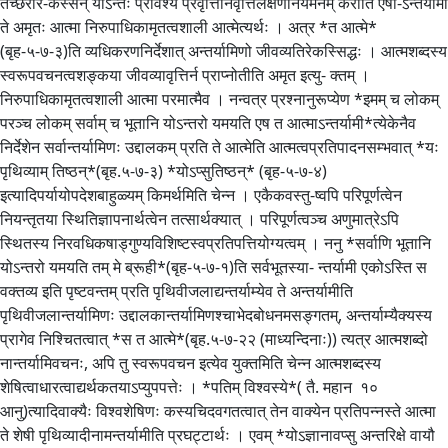
तच्छरीर-कस्सन् योऽन्तः प्रविश्य प्रवृत्तिनिवृत्तिलक्षणनियमनम् करोति एषो-ऽन्तर्यामी
ते अमृतः आत्मा निरुपाधिकामृतत्वशाली आत्मेत्यर्थः । अत्र *त आत्मे*
(बृह-५-७-३)ति व्यधिकरणनिर्देशात् अन्तर्यामिणो जीवव्यतिरेकस्सिद्धः । आत्मशब्दस्य
स्वरूपवचनत्वशङ्कया जीवव्यावृत्तिर्न प्राप्नोतीति अमृत इत्यु- क्तम् ।
निरुपाधिकामृतत्वशाली आत्मा परमात्मैव । नन्वत्र प्रश्नानुरूप्येण *इमम् च लोकम्
परञ्च लोकम् सर्वाम् च भूतानि योऽन्तरो यमयति एष त आत्माऽन्तर्यामी*त्येकेनैव
निर्देशेन सर्वान्तर्यामिणः उद्दालकम् प्रति ते आत्मेति आत्मत्वप्रतिपादनसम्भवात् *यः
पृथिव्याम् तिष्ठन्*(बृह.५-७-३) *योऽप्सुतिष्ठन्* (बृह-५-७-४)
इत्यादिपर्यायोपदेशबाहुळ्यम् किमर्थमिति चेन्न । एकैकवस्तु-ष्वपि परिपूर्णत्वेन
नियन्तृतया स्थितिज्ञापनार्थत्वेन तत्सार्थक्यात् । परिपूर्णत्वञ्च अणुमात्रेऽपि
स्थितस्य निरवधिकषाड्गुण्यविशिष्टस्वप्रतिपत्तियोग्यत्वम् । ननु *सर्वाणि भूतानि
योऽन्तरो यमयति तम् मे ब्रूही*(बृह-५-७-१)ति सर्वभूतस्या- न्तर्यामी एकोऽस्ति स
वक्तव्य इति पृष्टवन्तम् प्रति पृथिवीजलाद्यन्तर्याम्येव ते अन्तर्यामीति
पृथिवीजलान्तर्यामिणः उद्दालकान्तर्यामिणश्चाभेदबोधनमसङ्गतम्, अन्तर्याम्यैक्यस्य
प्रागेव निश्चितत्वात् *स त आत्मे*(बृह.५-७-२२ (माध्यन्दिनाः)) त्यत्र आत्मशब्दो
नान्तर्यामिवचनः, अपि तु स्वरूपवचन इत्येव युक्तमिति चेन्न आत्मशब्दस्य
शेषित्वाधारत्वाद्यर्थकतयाऽप्युपपत्तेः । *पतिम् विश्वस्ये*( तै. महान १०
आनु)त्यादिवाक्यैः विश्वशेषिणः कस्यचिदवगतत्वात् तेन वाक्येन प्रतिपन्नस्ते आत्मा
ते शेषी पृथिव्यादीनामन्तर्यामीति प्रघट्टार्थः । एवम् *योऽज्ञानावप्सु अन्तरिक्षे वायौ