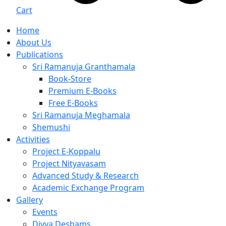
Cart
Home
About Us
Publications
Sri Ramanuja Granthamala
Book-Store
Premium E-Books
Free E-Books
Sri Ramanuja Meghamala
Shemushi
Activities
Project E-Koppalu
Project Nityavasam
Advanced Study & Research
Academic Exchange Program
Gallery
Events
Divya Deshams