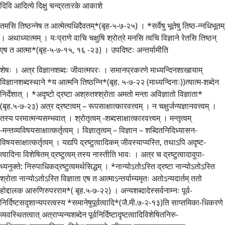
दिवि आदित्ये दिक्षु चन्द्रतारके आकाशे
तमसि तिष्ठन्नेष त आत्मेत्यधिदैवतम्*(बृह-५-७-२५) । *सर्वेषु भूतेषु तिष्ठ-न्नधिभूतम्
। अथाध्यात्मम् । यःप्राणे वाचि चक्षुषि श्रोत्रे मनसि त्वचि विज्ञाने रेतसि तिष्ठन्
एष त आत्मा*(बृह-५-७-१५, १६ -२३) । उपदिष्टः अन्तर्यामीति
शेषः । अत्र विज्ञानशब्दः जीवात्मपरः । समानप्रकरणे माध्यन्दिनशाखायाम्
विज्ञानशब्दस्थाने *य आत्मनि तिष्ठन्नि*(बृह. ५-७-२२ (माध्यन्दिनाः))त्यात्म-शब्देन
निर्देशात् । *अदृष्टो द्रष्टा अश्रुतश्श्रोता अमतो मन्ता अविज्ञातो विज्ञाता*
(बृह.५-७-२३) अत्र द्रष्टत्वम् – रूपसाक्षात्कारवत्त्वम् । न चक्षुर्जन्यज्ञानवत्त्वम् ।
तस्य परमात्मन्यसम्भवात् । श्रोतृत्वम् -शब्दसाक्षात्कारवत्त्वम् । मन्तृत्वम्
-मन्तव्यविषयसाक्षात्कर्तृत्वम् । विज्ञातृत्वम् – विज्ञान – शब्दितनिदिध्यासन-
विषयसाक्षात्कर्तृत्वम् । यद्यपि द्रष्टुत्वादिकम् जीवस्याप्यस्ति, तथाऽपि अदृष्ट-
त्वादिना विशेषितम् द्रष्टुत्वम् तस्य नास्तीति भावः । अत्र च द्रष्टुत्वादावुपा-
ध्यनुक्ते: निरुपाधिकद्रष्टुत्वमर्थसिद्धम् । *नान्योऽतोऽस्ति द्रष्टा नान्योऽतोऽस्ति
श्रोता नान्योऽतोऽस्ति विज्ञाता एष त आत्माऽन्तर्याम्यमृतः अतोऽन्यदार्तम् ततो
होद्दालक आरुणिरुपरराम*( बृह.५-७-२२) । अन्यशब्दादेस्सर्वनाम्नः पूर्व-
निर्दिष्टसदृशान्यपरत्वस्य *समानेषुपूर्वत्वादि*(जै.मी.७-२-१३)ति साप्तमिका-धिकरणे
व्यवस्थितत्वात् अत्राप्यन्यशब्देन पूर्वनिर्दिष्टादृष्टत्वादिविशेषितनिरु-