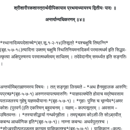
श्रीशारीरकशास्त्रार्थदीपिकायाव प्रथमाध्यायस्य द्वितीयः पादः ॥
अन्तर्याम्यधिकरणम् ॥४॥
*स्थानादिव्यपदेशाच्चे*(ब्र.सू.१-२-१४)तिसूत्रे *यश्चक्षुषि तिष्ठन्नि*
(बृह.५-७-१८)त्यादिना उक्तम् चक्षुषि स्थितिनियमनादिकर्म परमात्मधर्म इति सिद्धव-
त्कृत्वा अक्षिपुरुषस्य परमात्मधर्मत्वम् साधितम् । तदेवेदानीम् समर्थ्यत इति सङ्गतिः
।
अन्तर्यामिब्राह्मणमस्य विषयः । तत् सङ्गृहा लिख्यते – *अथ हैनमुद्दालक आरुणि:
पप्रच्छ*(बृह-५-७-१) अरुणस्यापत्यमारुणिः *याज्ञवल्क्येति होवाच मद्रेष्ववसाम
पतञ्जलस्य गृहेषु यज्ञमधीयानाः*(बृह-५-७-१) । *गृहाः पुम्सि च भूम्न्येव*(अमर
कोशः (पुरवर्गः))ति एकस्मिन् बहुवचनम् । यज्ञम् – कल्पसूत्रम् । अवसाम –
उषितवन्तः । *तस्यासीद्भार्या गन्धर्वगृहीता । तमपृच्छाम कोऽसी-ति सोऽब्रवीत्
कबन्ध आधर्वणिक इति*(बृह-५-७-१)। नाम्ना कबन्धः अथर्वपुत्रश्च ।
*सोऽब्रवीत्पतञ्जलम् काप्यम् याज्ञिकाम्श्च*(बृह-५-७-१) । याज्ञिकान् –कल्प-