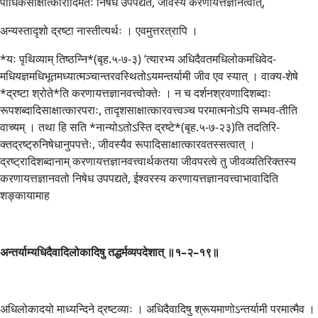
पाधिकसाक्षात्कारादिमतः निषेध उपपद्यते, जीवस्य करणायत्तज्ञानत्वात्,
अन्यस्तादृशो द्रष्टा नास्तीत्यर्थः । एवमुत्तरत्रापि ।
*यः पृथिव्याम् तिष्ठन्नि*(बृह.५-७-३) ‘त्यारभ्य अधिदैवतमधिलोकमधिवेद-
मधियज्ञमधिभूतमध्यात्मञ्चान्तरवस्थितोऽयमन्तर्यामी जीव एव स्यात् । वाक्य-शेषे
*द्रष्टा श्रोते*ति करणायत्तज्ञानवत्त्वोक्तेः । न च दर्शनश्रवणादिशब्दाः
रूपशब्दादिसाक्षात्कारपराः, तादृशसाक्षात्कारवत्त्वञ्च परमात्मनोऽपि सम्भव-तीति
वाच्यम् । तथा हि सति *नान्योऽतोऽस्ति द्रष्टे*(बृह.५-७-२३)ति तदतिरि-
क्तद्रष्ट्रुनिषेधानुपपत्तेः, जीवस्यैव रूपादिसाक्षात्कारवतस्सत्वात् ।
द्रष्ट्रादिशब्दानाम् करणायत्तज्ञानवत्त्वार्थकतया जीवपरत्वे तु जीवव्यतिरिक्तस्य
करणायत्तज्ञानवतो निषेध उपपद्यते, ईश्वरस्य करणायत्तज्ञानवत्त्वाभावादिति
शङ्कायामाह
अन्तर्याम्यधिदैवादिलोकादिषु तद्धर्मव्यपदेशात्
॥१
–
२
–
१९॥
अधिलोकादयो माध्यन्दिने द्रष्टव्याः । अधिदैवादिषु श्रूयमाणोऽन्तर्यामी परमात्मैव ।