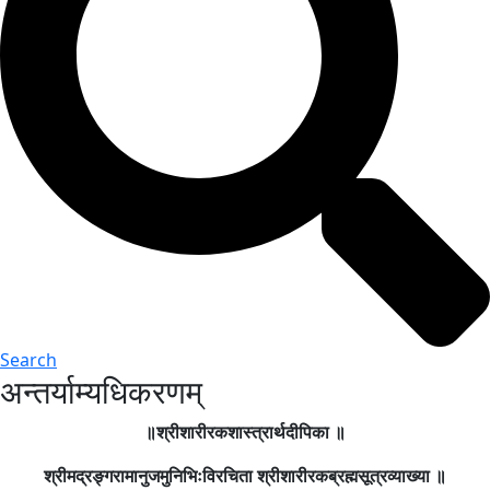
Search
अन्तर्याम्यधिकरणम्
॥श्रीशारीरकशास्त्रार्थदीपिका ॥
श्रीमद्रङ्गरामानुजमुनिभिःविरचिता श्रीशारीरकब्रह्मसूत्रव्याख्या ॥