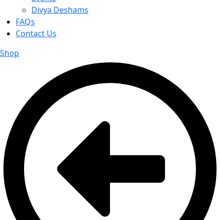
Divya Deshams
FAQs
Contact Us
Shop