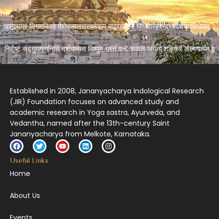
आमूलाग्रं निगमनिवहे प्रोज्ज्वलत्तत्त्वमेकम् सद्ब्रह्मात्मा विधिहरिहरेन्द्रादिशब्दाभिधेयम् ।
निर्दुष्टं सद्गुणगणनिधिं दर्शयामास विष्णुम् यस्तं वन्दे सकल जगतां शङ्करं लक्ष्मणार्यम् ||
Established in 2008, Jananyacharya Indological Research
(JIR) Foundation focuses on advanced study and
academic research in Yoga sastra, Ayurveda, and
Vedantha, named after the 13th-century Saint
Jananyacharya from Melkote, Karnataka.
Useful Links
Home
About Us
Events