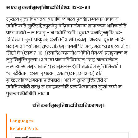
स एव तु कर्मानुस्मृतिशब्दविधिभ्यः ॥३-२-९॥
सुप्तस्य मुक्ताविषयतया ब्रह्मणि लीनस्य पुनर्देहसम्बन्धाभावादन्य
एवोत्तिष्ठति सुप्तिरहितपुरुषेषु वैदिककर्मणाञ्च साफल्यम् भविष्यतीति
प्राप्त उच्यते – स एव तु – स एवोत्तिष्ठति । कुतः? कर्मानुस्मृतिशब्द-
विधिभ्यः । सुप्तेः प्राकृतम् कर्म तेनैव भोक्तव्यम् । अन्यथा कृतहानादि-
प्रसङ्गात् । *योऽहम् सुप्तस्सोऽहम् जागर्मी*ति अनुस्मृते: *त इह व्याघ्रो वा
सिह्यो वे*(छान्.७-१०-१)त्यादिशब्दान्मोक्षार्थविधि वैयर्थ्य-प्रसङ्गाच्च न
सुषुप्तिर्मुक्तितुल्या । अत एव प्रजापतिविद्यायाम् *नाह खल्वयमेवम्
सम्प्रत्यात्मानम् जानामी*(छान्.६-९-३)ति अज्ञत्वेन सुप्तिर्निन्द्यते ।
*मनसैवैतान् कामान् पश्यन् रमत*(छान्.८-१२-५) इति
मुक्तिस्तद्विलक्षणतया प्रतिपाद्यते । अतो न सुप्तिर्मुक्तिरिति स
एवोत्तिष्ठतीति ततश्च स एवाहमस्मीति प्रत्यभिज्ञावशात् सुप्तौ लयो न
पुनरुक्तविरोधीति भावः ॥
इति कर्मानुस्मृतिशब्दविध्यधिकरणम् ॥
Languages
Related Parts