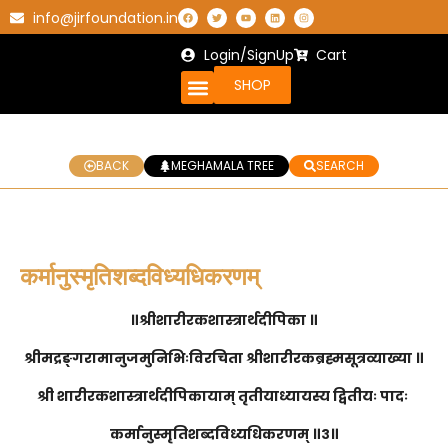
info@jirfoundation.in
Login/SignUp
Cart
SHOP
BACK
MEGHAMALA TREE
SEARCH
कर्मानुस्मृतिशब्दविध्यधिकरणम्
॥श्रीशारीरकशास्त्रार्थदीपिका ॥
श्रीमद्रङ्गरामानुजमुनिभिःविरचिता श्रीशारीरकब्रह्मसूत्रव्याख्या ॥
श्री शारीरकशास्त्रार्थदीपिकायाम् तृतीयाध्यायस्य द्वितीयः पादः
कर्मानुस्मृतिशब्दविध्यधिकरणम् ॥३॥