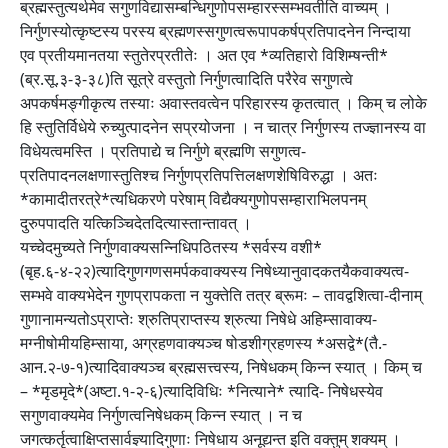
ब्रह्मस्तुत्यर्थमेव सगुणविद्यासम्बन्धिगुणोपसम्हारस्सम्भवतीति वाच्यम् ।
निर्गुणस्योत्कृष्टस्य परस्य ब्रह्मणस्सगुणत्वरूपापकर्षप्रतिपादनेन निन्दाया
एव प्रतीयमानतया स्तुतेरप्रतीतेः । अत एव *व्यतिहारो विशिम्षन्ती*
(ब्र.सू.३-३-३८)ति सूत्रे वस्तुतो निर्गुणत्वादिति परैरेव सगुणत्वे
अपकर्षमङ्गीकृत्य तस्याः अवास्तवत्वेन परिहारस्य कृतत्वात् । किम् च लोके
हि स्तुतिर्विधेये रुच्युत्पादनेन सप्रयोजना । न चात्र निर्गुणस्य तज्ज्ञानस्य वा
विधेयत्वमस्ति । प्रतिपाद्ये च निर्गुणे ब्रह्मणि सगुणत्व-
प्रतिपादनलक्षणास्तुतिश्च निर्गुणप्रतिपत्तिलक्षणशेषिविरुद्धा । अतः
*कामादीतरत्रे*त्यधिकरणे परेषाम् विद्यैक्यगुणोपसम्हाराभिलपनम्
दुरुपपादति यत्किञ्चिदेतदित्यास्तान्तावत् ।
यच्चेदमुच्यते निर्गुणवाक्यसन्निधिपठितस्य *सर्वस्य वशी*
(बृह.६-४-२२)त्यादिगुणगणसमर्पकवाक्यस्य निषेध्यानुवादकतयैकवाक्यत्व-
सम्भवे वाक्यभेदेन गुणप्रापकता न युक्तेति तत्र ब्रूमः – तावद्वशित्वा-दीनाम्
गुणानामन्यतोऽप्राप्तेः श्रुतिप्राप्तस्य श्रुत्या निषेधे अहिम्सावाक्य-
मग्नीषोमीयहिम्साया, अग्रहणवाक्यञ्च षोडशीग्रहणस्य *असद्वे*(तै.-
आन.२-७-१)त्यादिवाक्यञ्च ब्रह्मसत्त्वस्य, निषेधकम् किन्न स्यात् । किम् च
– *मृडमृदे*(अष्टा.१-२-६)त्यादिविधिः *नित्याने* त्यादि- निषेधस्येव
सगुणवाक्यमेव निर्गुणत्वनिषेधकम् किन्न स्यात् । न च
जगत्कर्तृत्वाक्षिप्तसार्वज्ञ्यादिगुणाः निषेधाय अनूद्यन्त इति वक्तुम् शक्यम् ।