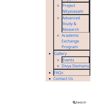
Project
Nityavasam
Advanced
Study &
Research
Academic
Exchange
Program
Gallery
Events
Divya Deshams
FAQs
Contact Us
Back
Meghamala tree
Search