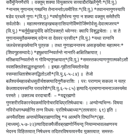
सर्वैर्मुनिगणैरपि । वक्तुम् शक्या वियुक्तरय सत्त्वाद्यैरखिलैर्गुणैः*(वि.पु.)
*नान्तम् गुणानाम् गच्छन्ति तेनानन्तोऽयमीरितः*(वि.पु.) *तवानन्तगुणस्यापि
षडेव प्रथमे गुणाः*(वि.पु.) *वर्षायुतैर्यस्य गुणा न शक्या वक्तुम् समेतैरपि
सर्वलोकैः । महात्मनश्शङ्खचक्रासिपाणेर्विष्णोर्जिष्णोर्वसु-देवात्मजस्य*
(वि.पु.) *चर्तुर्मुखायुर्यदि कोटिवक्त्रो भवेन्नरः क्वापि विशुद्धचेताः । स ते
गुणानामयुतैकमम्शम् वदेन्न वा देववर प्रसीद* (वि.पु.) *यथा रत्नानि
जलधेरसङ्ख्येयानि पुत्रक । तथा गुणाह्यनन्तस्य असङ्ख्येया महात्मनः*
(शिवगुहसम्वादेः) *इषुक्षयान्निवर्तन्ते नान्तरि-क्षक्षितिक्षयात् ।
मतिक्षयान्निवर्तन्ते न गोविन्दगुणक्षयात्*(वि.पु.) *समस्तकल्याणगुणात्मकोऽसौ
स्वशक्तिलेशाद्धृतभूतसर्गः । इच्छा-गृहीताभिमतोरुदेह
स्सम्साधिताशेषजगद्धितोऽसौ*(वि.पु.६-५-८४) ॥ तेजो
बलैश्वर्यमहावबोधसुवीर्यशक्त्यादिगुणैकराशिः । परः पराणाम् सकला न यत्र
केलशादयस्सन्ति परावरेशे*(वि.पु.६-५-८५) इत्यादि-प्रमाणानामनाञ्जस्यमेव
परमते । उक्तञ्च वरदाचार्यैः – *यद्ब्रह्मणो
गुणशरीरविकारभेदकर्मादिगोचरविधिप्रतिषेधवाचः । अन्योन्यभिन्न- विषया
नविरोधगन्धमर्हन्ति तन्न विधयः प्रतिषेधबाध्या*(तत्वसारः ६९) इति ।
अनयैवदिशा अन्तर्यामिब्राह्मणादिषु *य आत्मनि तिष्ठन्नि*(बृह.
(माध्यम्).५-७-२२)त्यादिवाक्यैर्जीवब्रह्मणोर्नियन्तृ नियाम्यभावलक्षणस्य
भेदस्य विहितत्वात् निषेधस्य तदितरविषयत्वस्यैव युक्तत्वात् समस्त-