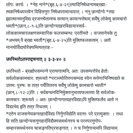
लोपः कार्यः । *नेह नाने*(बृह.६-४-२९)त्यादिनिषेधानामब्रह्मा-
त्मकनिषेधपरत्वेन विहितगुण निषेधपरत्वाभावात् । ननु छान्दोग्ये *तद्य
इहात्मानमनुविद्य व्रजन्त्येताम्श्च सत्यान् कामान्स्तेषाम् सर्वेषु लोकेषु कामचारो
भवती*(छान्.८-१-६)ति छान्दोग्यदहरविद्यायास्सर्व-
लोककामचारलक्षणसम्सारिक फलसम्बन्धः प्रतीयते । वाजसनेयके तु
*अभयम् वै ब्रह्म भवती*(बृह.६-४-२५)ति मुक्तिफलकत्वम् । अतो
नानयोर्विद्ययोरैक्यमित्यत्राह –
उपस्थितेऽतस्तद्वचनात् ॥ ३-३-४० ॥
उपस्थिते – ब्रह्मोपसम्पन्ने प्रत्यगात्मनि, अतः उपसम्पत्तेरेव हेतोः
सर्वलोककामचारः श्रूयते *परञ्ज्योतिरुपसम्पद्य स्वेन रूपेणाभिनिष्पद्यते स
उत्तमः पुरुषः स तत्र पर्येतितस्य सर्वेषु लोकेषु कामचारो भवती*
(छान्.८-१२-२)ति । सर्वबन्धनविनिर्मुक्तानुभाव्यफलतया हि सर्वलोक-
कामचारः श्रूयते । अतः छान्दोग्यगतदहरविद्याऽपि मुक्तिफलैव अतो न
विद्याभेद इति तत्र स्थितम् ।
*एतेन वाजसनेयकगतहार्दविद्या निर्गुणविद्येति वदन्तः परे प्रत्युक्ताः । तथा
हि सति छान्दोग्यसगुणहार्दविद्यैक्यसमर्थनस्य च परस्परगुणोप-
सम्हारसमर्थनस्य चासङ्गतिप्रसङ्गात् । न च निर्गुणायामपि विद्यायाम्