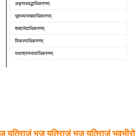
अङ्गावबद्धाधिकरणम्
भूमज्यायस्त्वाधिकरणम्
शब्दाभेदाधिकरणम्
विकल्पाधिकरणम्
यथाश्रयभावाधिकरणम्
राजं भज यतिराजं भज यतिराजं भवभीरो