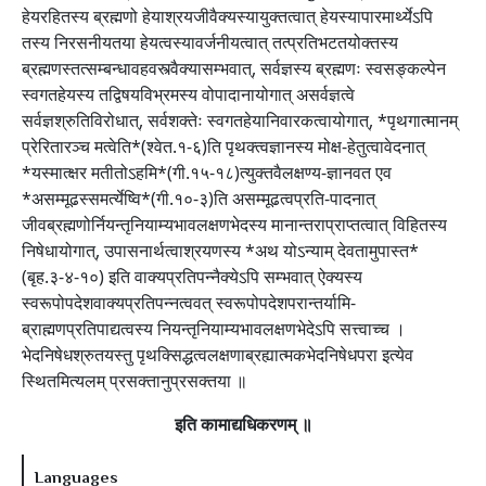
हेयरहितस्य ब्रह्मणो हेयाश्रयजीवैक्यस्यायुक्तत्वात् हेयस्यापारमार्थ्येऽपि
तस्य निरसनीयतया हेयत्वस्यावर्जनीयत्वात् तत्प्रतिभटतयोक्तस्य
ब्रह्मणस्तत्सम्बन्धावहवस्त्वैक्यासम्भवात्, सर्वज्ञस्य ब्रह्मणः स्वसङ्कल्पेन
स्वगतहेयस्य तद्विषयविभ्रमस्य वोपादानायोगात् असर्वज्ञत्वे
सर्वज्ञश्रुतिविरोधात्, सर्वशक्तेः स्वगतहेयानिवारकत्वायोगात्, *पृथगात्मानम्
प्रेरितारञ्च मत्वेति*(श्वेत.१-६)ति पृथक्त्वज्ञानस्य मोक्ष-हेतुत्वावेदनात्
*यस्मात्क्षर मतीतोऽहमि*(गी.१५-१८)त्युक्तवैलक्षण्य-ज्ञानवत एव
*असम्मूढस्समर्त्येष्वि*(गी.१०-३)ति असम्मूढत्वप्रति-पादनात्
जीवब्रह्मणोर्नियन्तृनियाम्यभावलक्षणभेदस्य मानान्तराप्राप्तत्वात् विहितस्य
निषेधायोगात्, उपासनार्थत्वाश्रयणस्य *अथ योऽन्याम् देवतामुपास्त*
(बृह.३-४-१०) इति वाक्यप्रतिपन्नैक्येऽपि सम्भवात् ऐक्यस्य
स्वरूपोपदेशवाक्यप्रतिपन्नत्ववत् स्वरूपोपदेशपरान्तर्यामि-
ब्राह्मणप्रतिपाद्यत्वस्य नियन्तृनियाम्यभावलक्षणभेदेऽपि सत्त्वाच्च ।
भेदनिषेधश्रुतयस्तु पृथक्सिद्धत्वलक्षणाब्रह्यात्मकभेदनिषेधपरा इत्येव
स्थितमित्यलम् प्रसक्तानुप्रसक्तया ॥
इति कामाद्यधिकरणम् ॥
Languages