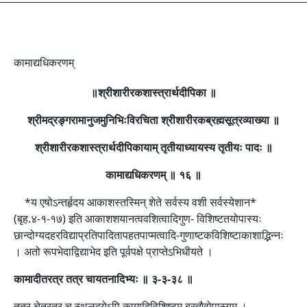
कामाद्यधिकरणम्
॥श्रीशारीरकशास्त्रार्थदीपिका ॥
श्रीमद्रङ्गरामानुजमुनिभिःविरचिता श्रीशारीरकब्रह्मसूत्रव्याख्या ॥
श्रीशारीरकशास्त्रार्थदीपिकायाम् तृतीयाध्यायस्य तृतीयः पादः ॥
कामाद्यधिकरणम् ॥ १६ ॥
*य एषोऽन्तर्हृदय आकाशस्तस्मिन् शेते सर्वस्य वशी सर्वस्येशान*
(बृह.४-१-१७) इति आकाशशयानत्ववशित्वादिगुण- विशिष्टतयोपास्यः
छान्दोग्यदहरविद्याप्रतिपादितापहतपाप्मत्वादि-गुणाष्टकविशिष्टाकाशाद्भिन्नः
। अतो रूपभेदाद्विद्याभेद इति पूर्वपक्षे प्राप्तेऽभिधीयते ।
कामादीतरत्र तत्र चायतनादिभ्यः ॥ ३-३-३८ ॥
तत्र चेतरत्र च स्थलद्वयेऽपि कामादिविशिष्टम् ब्रह्मैवोपास्यम् ।