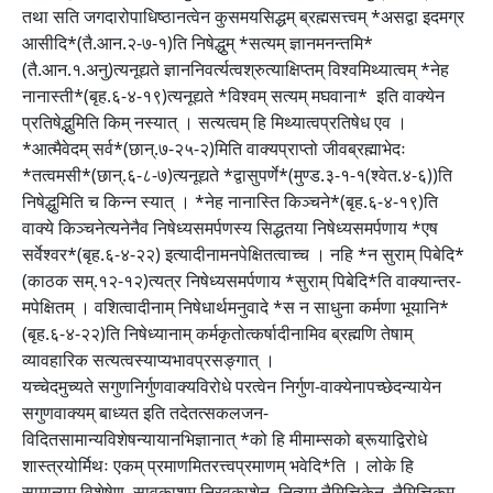
तथा सति जगदारोपाधिष्ठानत्वेन कुसमयसिद्धम् ब्रह्मसत्त्वम् *असद्वा इदमग्र
आसीदि*(तै.आन.२-७-१)ति निषेद्धुम् *सत्यम् ज्ञानमनन्तमि*
(तै.आन.१.अनु)त्यनूद्यते ज्ञाननिवर्त्यत्वश्रुत्याक्षिप्तम् विश्वमिथ्यात्वम् *नेह
नानास्ती*(बृह.६-४-१९)त्यनूद्यते *विश्वम् सत्यम् मघवाना* इति वाक्येन
प्रतिषेद्भुमिति किम् नस्यात् । सत्यत्वम् हि मिथ्यात्वप्रतिषेध एव ।
*आत्मैवेदम् सर्व*(छान्.७-२५-२)मिति वाक्यप्राप्तो जीवब्रह्माभेदः
*तत्वमसी*(छान्.६-८-७)त्यनूद्यते *द्वासुपर्णे*(मुण्ड.३-१-१(श्वेत.४-६))ति
निषेद्धुमिति च किन्न स्यात् । *नेह नानास्ति किञ्चने*(बृह.६-४-१९)ति
वाक्ये किञ्चनेत्यनेनैव निषेध्यसमर्पणस्य सिद्धतया निषेध्यसमर्पणाय *एष
सर्वेश्वर*(बृह.६-४-२२) इत्यादीनामनपेक्षितत्वाच्च । नहि *न सुराम् पिबेदि*
(काठक सम्.१२-१२)त्यत्र निषेध्यसमर्पणाय *सुराम् पिबेदि*ति वाक्यान्तर-
मपेक्षितम् । वशित्वादीनाम् निषेधार्थमनुवादे *स न साधुना कर्मणा भूयानि*
(बृह.६-४-२२)ति निषेध्यानाम् कर्मकृतोत्कर्षादीनामिव ब्रह्मणि तेषाम्
व्यावहारिक सत्यत्वस्याप्यभावप्रसङ्गात् ।
यच्चेदमुच्यते सगुणनिर्गुणवाक्यविरोधे परत्वेन निर्गुण-वाक्येनापच्छेदन्यायेन
सगुणवाक्यम् बाध्यत इति तदेतत्सकलजन-
विदितसामान्यविशेषन्यायानभिज्ञानात् *को हि मीमाम्सको ब्रूयाद्विरोधे
शास्त्रयोर्मिथः एकम् प्रमाणमितरत्त्वप्रमाणम् भवेदि*ति । लोके हि
सामान्यम् विशेषेण, सावकाशम् निरवकाशेन, नित्यम् नैमित्तिकेन, नैमित्तिकम्