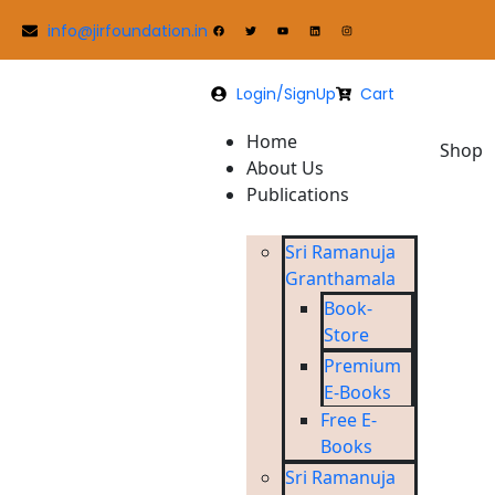
info@jirfoundation.in
Login/SignUp
Cart
Home
Shop
About Us
Publications
Sri Ramanuja
Granthamala
Book-
Store
Premium
E-Books
Free E-
Books
Sri Ramanuja