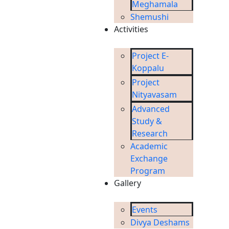
Meghamala
Shemushi
Activities
Project E-
Koppalu
Project
Nityavasam
Advanced
Study &
Research
Academic
Exchange
Program
Gallery
Events
Divya Deshams