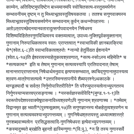
काम्येन, अतिदिष्टमुपदिष्टेन बाध्यमानमपि स्वोचितसत्य-वस्तुसमर्पणेन
सम्भावनीयम् दृष्टम् न तु मिथ्याभूतवस्तुविषयकतया । ततश्च सगुणवाक्यस्य
मिथ्याभूतवस्तुविषयसमर्पणेन सम्भावनाम् कुर्वन् कथन्नोपहास्यः ।
अतोऽत्रापच्छेदनयानवतारादुत्सर्गापवादनयेन निषेधस्य
विशिष्यविहितेतरगुणविधित्वस्य वक्तव्यत्वात्, उपाध्य-नुक्तिपूर्वकमुक्तानाम्
गुणानाम् निरुपाधिकत्वस्य स्वतः प्राप्तत्वात् *स्वाभाविकी ज्ञानबलक्रिया
चे*(श्वेत.६-८)ति स्वाभाविकत्वश्रुतेः *नान्यो हेतुर्विद्यत ईशनाये*
(श्वेत.६-१७)ति ईश्वरत्वस्याहेतुकत्वश्रवणात्, *सत्य-स्सोऽस्य महिमेति* च
*सत्यकामा* इति च तेषाम् गुणानाम् सत्यत्वस्यापि प्रतिपादनात् तेषाम्
मानान्तराप्राप्तानाम् निषेधार्थमनुवाद इत्यप्यसम्भवात्, क्वचिद्गुणानामुपास्यत्व
श्रवण-मात्रेणासत्यत्वे *उत्तरस्मिन्स्तापनीये शैब्यप्रश्नेऽथकाठके ।
माण्डूक्यादौ च सर्वत्र निर्गुणोपास्तिरीरिते* ति परैरप्युपास्यत्वेनाभ्युपगतस्य
निर्गुणस्याप्यसत्त्वप्रसङ्गाच्च । *यस्सर्वज्ञस्सर्वविदि*(मुण्ड.१-१-९)ति
स्वरूपोपदेशपरवाक्येषूपासनाविध्यश्रवणेऽपि गुणानाम् श्रवणाच्च । *तमेवम्
विद्वानमृत इह भवती*(पुरुषसूक्तम्.१७)ति सगुणज्ञानस्य मोक्षहेतुत्वश्रवणेन च
गुणानाम् सत्यत्वमवश्याभ्युपगन्तव्यम् । गुणनिषेधश्रुतयस्तु अध्यात्मशास्त्रे
गुणशब्दवाच्यत्वेन प्रसिद्धसत्वादि-गुणनिषेधपरा इत्येवाभ्युपगन्तव्यम् ।
*कस्मादुच्यते ब्रह्मेति बृहन्तो ह्यस्मिन्गुणाः*(वि.पु.), *न हि तस्य गुणास्सर्वे