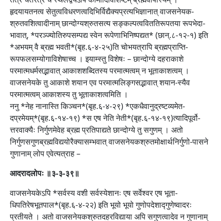
हृदयायतनत्व सेतुत्वविधरणत्वदिभिर्विद्यैक्यप्रत्यभिज्ञानात् वाजसनेयक-
श्रुतवशित्वादीनाम् छान्दोग्यश्रुतसत्य सङ्कल्पत्वविततिरूपतया रूपभेदा-
भावात्, *परञ्ज्योतिरुपसम्पद्य स्वेन रूपेणाभिनिष्पद्यत* (छान्.८-१२-१) इति
*अभयम् वै ब्रह्म भवती*(बृह.६-४-२५)ति चोभयत्रापि ब्रह्मप्राप्ति-
रूपफलसम्योगाविशेषाच्च । इयाम्स्तु विशेषः – छान्दोग्ये दहराकाशे
परमात्मधर्मसद्भावात् आकाशशब्दितस्य परमात्मत्वम् न भूताकाशत्वम् ।
वाजसनेयके तु आकाशे शयान एव परमात्मलिङ्गसद्भावात् शयान-स्यैव
परमात्मत्वम् आकाशस्य तु भूताकाशत्वमिति ।
ननु *नेह नानास्ति किञ्चन*(बृह.६-४-२९) *एकधैवानुद्रष्टव्यमेत-
दप्रमेयम्*(बृह.६-१४-१९) *स एष नेति नेती*(बृह.६-१४-१९)त्यादिपूर्वो-
त्तरवाक्यैः निर्गुणमेवेह ब्रह्म प्रतिपाद्यते छान्दोग्ये तु सगुणम् । अतो
निर्गुणसगुणब्रह्मविद्ययोरैक्यासम्भवात् वाजसनेयकश्रुतमोक्षार्थनिर्गुणो-पासने
गुणानाम् लोप एवेत्यत्राह –
आदरादलोपः ॥३-३-३९॥
वाजसनेयकेऽपि *सर्वस्य वशी सर्वस्येशानः एष सर्वेश्वर एष भूता-
धिपतिरेषभूतपाल*(बृह.६-४-२२) इति भूयो भूयो गुणोपदेशाद्गुणेष्वादरः
प्रतीयते । अतो वाजसनेयकश्रुतदहरविद्याया अपि सगुणत्वादेव न गुणानाम्