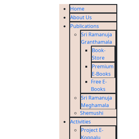
Home
About Us
Publications
Sri Ramanuja
Granthamala
Book-
Store
Premium
E-Books
Free E-
Books
Sri Ramanuja
Meghamala
Shemushi
Activities
Project E-
Koppalu