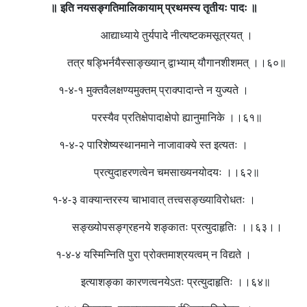
॥ इति नयसङ्गतिमालिकायाम् प्रथमस्य तृतीयः
पादः
॥
आद्याध्याये तुर्यपादे नीत्यष्टकमसूत्रयत् ।
तत्र षड्भिर्नयैस्साङ्ख्यान् द्वाभ्याम् यौगानशीशमत् ।।६०॥
१-४-१ मुक्तवैलक्षण्यमुक्तम् प्राक्पादान्ते न युज्यते ।
परस्यैव प्रतिक्षेपादाक्षेपो ह्यानुमानिके ।।६१॥
१-४-२ पारिशेष्यस्थानमाने नाजावाक्ये स्त इत्यतः ।
प्रत्युदाहरणत्वेन चमसाख्यनयोदयः ।।६२॥
१-४-३ वाक्यान्तरस्य चाभावात् तत्त्वसङ्ख्याविरोधतः ।
सङ्ख्योपसङ्ग्रहनये शङ्कातः प्रत्युदाहृतिः ।।६३।।
१-४-४ यस्मिन्निति पुरा प्रोक्तमाश्रयत्वम् न विद्यते ।
इत्याशङ्का कारणत्वनयेऽतः प्रत्युदाहृतिः ।।६४॥