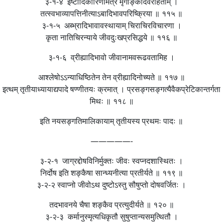
३-१-४ इष्टादिकारिणामत्र मृगाङ्कादवरोहताम् ।
तत्स्वभाव्यापत्तिनीत्याऽबादिभावपरिष्क्रिया ॥ ११५ ॥
३-१-५ अब्भ्रादिभावावस्थायाम् चिराचिरविचारणा ।
कृता नातिचिरन्याये जीवदुःखप्रसिद्धये ॥ ११६ ॥
३-१-६ व्रीह्यादिभावो जीवानामवरूढवतामिह ।
आश्लेषोऽऽन्याधिष्ठितेन तेन व्रीह्यादिनोच्यते ॥ ११७ ॥
इत्थम् तृतीयाध्यायाद्यपादे षण्णीतयः क्रमात् । प्रसङ्गसङ्गत्यैवैकप्रेटिकान्तर्गता
मिथः ॥ ११८ ॥
इति नयसङ्गतिमालिकायाम् तृतीयस्य प्रथमः पादः ॥
—————-
३-२-१ जाग्रद्दोषविनिर्मुक्तः जीवः स्वप्नदशास्थितः ।
निर्दोष इति शङ्कैषा सान्ध्यनीत्या प्रतीर्यते ॥ ११९ ॥
३-२-२ स्वाप्नो जीवोऽथ दुष्टोऽस्तु सौषुप्तो दोषवर्जितः ।
तदभावनये चैषा शङ्कैव प्रत्युदीर्यते ॥ १२० ॥
३-२-३ कर्मानुस्मृत्यधिकृतौ सुषुप्तान्यसमुत्थितौ ।