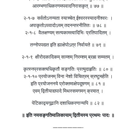
आरम्भणाधिकरणमपवादनिरासकृत् ॥ ७७ ॥
२-१-७ सर्वतोऽनन्यता स्याच्चेत् ईश्वरस्स्यादनीश्वरः ।
अपाकृतोऽपवादोऽयम् तदनन्तरनीतितः ॥ ७८ ॥
२-१-८ वैलक्षण्यम् सत्यकामत्वादिभिः प्रतिपादितम् ।
तन्नोपपद्यत इति ह्याक्षेपोऽत्र निर्वायते ॥ ७९ ॥
२-१-९ क्षीरोदकादिकम् साम्शम् निरम्शम् ब्रह्म सम्मतम् ।
कृत्स्नप्रसक्त्यधिकृतौ सङ्गतिः प्रत्युदाहृतिः ॥ ८० ॥
२-१-१० प्रयोजनम् विना नेशो विचित्रम् स्रष्टुमर्हति ।
इति प्रयोजननये प्रोक्तमाक्षेपदूषणम् ॥ ८१ ॥
एवम् द्वितीयाद्यपादे मिथस्समगमन् क्रमात् ।
पेटिकाद्वयगूढानि दशाधिकरणान्यपि ॥ ८२ ॥
॥ इति नयसङ्गतिमालिकायाम् द्वितीयस्य प्रथमः पादः ॥
——————-