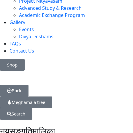
Project Nityavasam
Advanced Study & Research
Academic Exchange Program
Gallery
Events
Divya Deshams
FAQs
Contact Us
Shop
Back
Meghamala tree
Search
नयसङ्गतिमालिका