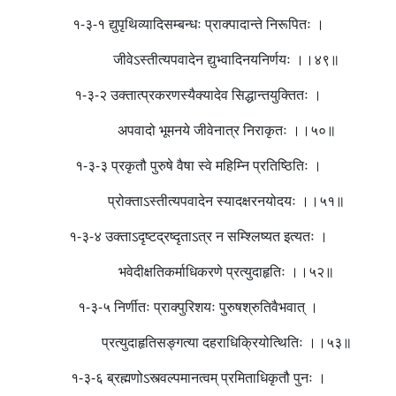
१-३-१ द्युपृथिव्यादिसम्बन्धः प्राक्पादान्ते निरूपितः ।
जीवेऽस्तीत्यपवादेन द्युभ्वादिनयनिर्णयः ।।४९॥
१-३-२ उक्तात्प्रकरणस्यैक्यादेव सिद्धान्तयुक्तितः ।
अपवादो भूमनये जीवेनात्र निराकृतः ।।५०॥
१-३-३ प्रकृतौ पुरुषे वैषा स्वे महिम्नि प्रतिष्ठितिः ।
प्रोक्ताऽस्तीत्यपवादेन स्यादक्षरनयोदयः ।।५१॥
१-३-४ उक्ताऽदृष्टद्रष्दृताऽत्र न सम्श्लिष्यत इत्यतः ।
भवेदीक्षतिकर्माधिकरणे प्रत्युदाहृतिः ।।५२॥
१-३-५ निर्णीतः प्राक्पुरिशयः पुरुषश्रुतिवैभवात् ।
प्रत्युदाहृतिसङ्गत्या दहराधिक्रियोत्थितिः ।।५३॥
१-३-६ ब्रह्मणोऽस्त्वल्पमानत्वम् प्रमिताधिकृतौ पुनः ।