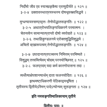
निर्दोषो जीव एव स्याच्छङ्कैषा प्रत्युदीर्यते ॥ १२१ ॥
३-२-४ उक्तावस्थात्रयस्थस्य दोषभूयस्त्वसिद्धये ।
मुग्धन्यायस्सम्प्रवृत्तः तेनोपोद्धातसङ्गतिः ॥ १२२ ॥
३-२-५ अथात्रोभयलिङ्गाधिकरणे परमात्मनः ।
चेतनत्वेन सामान्यात्प्राप्तो दोषो व्यपोद्यते ॥ १२३ ॥
३-२-६ तथाहिकुण्डलनये प्रोक्तशुद्धिविशुद्धये ।
अचितो ब्रह्मरूपत्वम् तेनोपोद्धातसङ्गतिः ॥ १२४ ॥
३-२-७ उपादानात्प्रपञ्चस्य निमित्तम् परमिष्यते ।
विशुद्धम् तत्त्वमित्येवम् चोद्यम् परनयोच्छिनत् ॥ १२५ ॥
३-२-८ फलप्रदम् यदा कर्म कारणोपासना तदा ।
व्यर्थेत्याक्षेपशान्त्यार्थम् दाता फलनयोदितः ॥ १२६ ॥
इत्थमष्टाधिकरणी पेठिकाद्वयभूषिता ।
तृतीयस्य द्वितीयेऽस्मिन् पादेऽन्योन्यम् सुसङ्गता ॥ १२७ ॥
इति नयसङ्गतिमालिकायाम् तृतीये
द्वितीयः पादः ॥