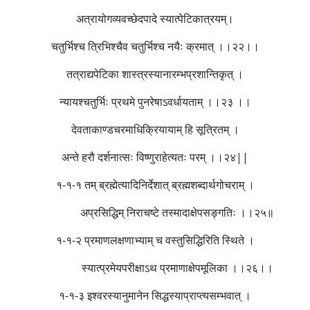
अत्रायोगव्यवच्छेदपादे स्यात्पेटिकात्रयम्।
चतुर्भिश्च त्रिभिश्चैव चतुर्भिश्च नयैः क्रमात् ।।२२।।
तत्राद्यपेटिका शास्त्रस्यानारम्भप्रशान्तिकृत् ।
न्यायश्चतुर्भिः प्रथमे पुनरेषाऽवर्धायताम् ।।२३ ।।
देवताकाण्डचरमाधिक्रियायाम् हि सूत्रितम् ।
अन्ते हरौ दर्शनात्सः विष्णुराहेत्यतः परम् ।।२४||
१-१-१ तम् ब्रह्मेत्यादिनिर्देशात् ब्रह्मशब्दार्थगोचराम् ।
अप्रसिद्धिम् निराचष्टे तस्मादाक्षेपसङ्गतिः ।।२५॥
१-१-२ प्रमाणलक्षणाभ्याम् च वस्तुसिद्धिरिति स्थिते ।
स्यात्प्रमेयपरीक्षाऽथ प्रमाणाक्षेपमूलिका ।।२६।।
१-१-३ इश्वरस्यानुमानेन सिद्धस्याप्राप्त्यसम्भवात् ।