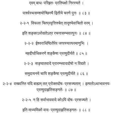
एवम् बाधः परिहृतः प्रतिपक्षो निरस्यते ।
पार्श्वस्थसम्शयोच्छित्त्यै द्वितीये चरणे पुनः ॥ ८३ ॥
२-२-१ विफला चित्प्रवृत्तिश्चेत् तादृश्येवाचितो वरम् ।
इति शङ्काऽपोद्यतेऽत्र रचनासम्भवात्पुनः ॥ ८४ ॥
२-२-२ ईश्वराधिष्ठितैरेव जगत्स्यात्परमाणुभिः ।
महद्दीर्घाधिकरणे शङ्कैषा प्रत्युदीर्यते ॥ ८५ ॥
२-२-३ सङ्घातवादे प्रारम्भवाददोषो न विद्यते ।
समुदायनये चापि शङ्कैषा प्रत्युदीर्यते ॥ ८६ ॥
२-२-४ वस्त्वस्ति यदि बाह्यम् तत् प्रोक्तदोषः प्रसज्यताम् । इत्यतोऽथाभावनयः
प्रत्युदाहृतिसङ्गतेः ॥ ८७ ॥
२-२-५ न हि सर्वाभाववादे कोऽपि दोषः प्रसज्यते ।
इति माध्यमिको वादः प्रत्युदाहृतिसङ्गतः ॥ ८८ ॥