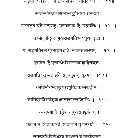
सङ्गतिः कथिता सद्भिः काचित्तत्रातिदेशिकी ।।१०॥
स्मृतस्योक्तार्थसम्बन्धादुपेक्षाया अनर्हता ।
प्रसङ्ग इति यत्प्राहुः यस्मात्सैव हि सङ्गतिः ।।११।।
तस्मादुपोद्घातमुखसङ्गतिभ्यः पृथक्कृता ।
या सङ्गतिस्स प्रसङ्ग इति निष्कृष्टलक्षणम् ।।१२।।
प्रायेण हि प्रबन्धेऽस्मिन्नपवादादिशब्दतः ।
सङ्गतिस्सूच्यत इति समुद्गृह्णन्तु सूरयः ।।१३।।
धर्मधीर्मानभेदाङ्गप्रयुक्तिक्रमकर्तृभिः ।
सातिदेशविशेषोहबाधतन्त्रप्रसक्तिभिः ।।१४।।
स्वरूपमादौ तद्भेदः तदुपासनपूर्वकम् ।
फलम् च देवताकाण्डे देवतानाम् तु कथ्यते ।। १५॥
समन्वयोऽविरोधश्च साधनम् च प्रयोजनम् ।