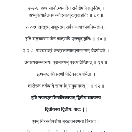
२-२-६ अथ सार्वात्म्यवादेन सर्वदोषनिराकृतिम् ।
अभ्युपेत्यार्हतनयस्योदयात्प्रत्युदाहृतिः ॥ ८९ ॥
२-२-७ तन्त्रम् पाशुपतम् सर्वसम्भवास्पदमिष्यताम् ।
इति शङ्कासम्भवेन चात्रापि प्रत्युदाहृतिः ॥ ९० ॥
२-२-८ पाञ्चरात्रे तन्त्रसाम्यात्प्रामाण्यम् चेदपोद्यते ।
उत्पत्यसम्भवनयः प्रामाण्यम् प्रत्यतिष्ठिपत् ॥ ९१ ॥
इत्थमष्टाधिकरणी पेटिकाद्वयगर्भिता ।
शारीरके तर्कपादे सन्दर्भम् समुपागमत् । ॥ ९२ ॥
इति नयसङ्गतिमालिकायाम् द्वितीयाध्यायस्य
द्वितीयस्य द्वितीयः पादः ||
एवम् निरस्तोपरोधा ब्रह्मकारणता स्थिता ।