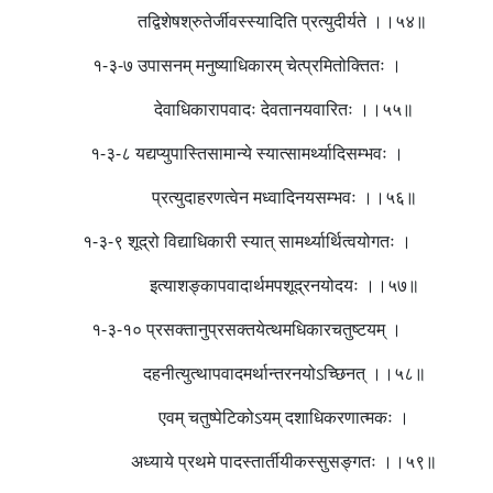
तद्विशेषश्रुतेर्जीवस्स्यादिति प्रत्युदीर्यते ।।५४॥
१-३-७ उपासनम् मनुष्याधिकारम् चेत्प्रमितोक्तितः ।
देवाधिकारापवादः देवतानयवारितः ।।५५॥
१-३-८ यद्यप्युपास्तिसामान्ये स्यात्सामर्थ्यादिसम्भवः ।
प्रत्युदाहरणत्वेन मध्वादिनयसम्भवः ।।५६॥
१-३-९ शूद्रो विद्याधिकारी स्यात् सामर्थ्यार्थित्वयोगतः ।
इत्याशङ्कापवादार्थमपशूद्रनयोदयः ।।५७॥
१-३-१० प्रसक्तानुप्रसक्तयेत्थमधिकारचतुष्टयम् ।
दहनीत्युत्थापवादमर्थान्तरनयोऽच्छिनत् ।।५८॥
एवम् चतुष्पेटिकोऽयम् दशाधिकरणात्मकः ।
अध्याये प्रथमे पादस्तार्तीयीकस्सुसङ्गतः ।।५९॥