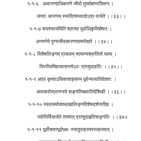
१-१-६ अथानन्दाधिकरणे जीवो मुख्येक्षणादिमान् ।
जगतः कारणम् स्यादित्यपवादोऽत्र वार्यते ।।३३।।
१-१-७ सयश्चायमिति श्रुत्या पूर्वाधिकृतिशेषतः।
अन्तर्णये पुण्यजीवकारणत्वमपोद्यते ।।३४।।
१-१-८ विशेषलिङ्गम् प्रबलम् सामान्यश्रुतितो मतम् ।
विपरीतमिहाकाशनयेऽतः प्रत्युदाहतिः ।।३५।।
१-१-९ अत्र कृत्वाऽधिकाशङ्काम् पूर्वन्यायातिदेशतः ।
अपाकरोत्प्राणनये सङ्गतिस्त्वातिदेशिकी ।।३६।।
१-१-१० स्ववाक्योक्तब्रह्मलिङ्गविशेषदर्शनादिह ।
ज्योतिर्विचार्यते तस्मात् प्रत्युदाहृतिसङ्गतिः ।।३७॥
१-१-११ पूर्वोक्तात्पूर्वपक्षः स्यादुपक्रमपराक्रमात् ।