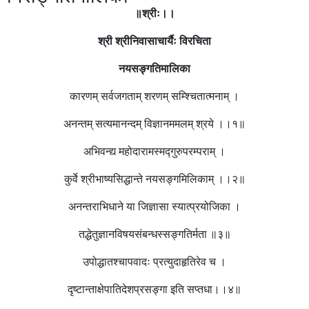
॥श्रीः।।
श्री श्रीनिवासाचा
र्यैः
विरचिता
नयसङ्गतिमालिका
कारणम् सर्वजगताम् शरणम् सम्श्चितात्मनाम् ।
अनन्तम् सत्यमानन्दम् विज्ञानममलम् श्रये ।।१॥
अभिवन्द्य महोदारामस्मद्गुरुपरम्पराम् ।
कुर्वे श्रीभाष्यसिद्धान्ते नयसङ्गमिलिकाम् ।।२॥
अनन्तराभिधाने या जिज्ञासा स्यात्प्रयोजिका ।
तद्धेतुज्ञानविषयसंबन्धस्सङ्गतिर्मता ॥३॥
उपोद्धातश्चापवादः प्रत्युदाहृतिरेव च ।
दृष्टान्ताक्षेपातिदेशप्रसङ्गा इति सप्तधा।।४॥