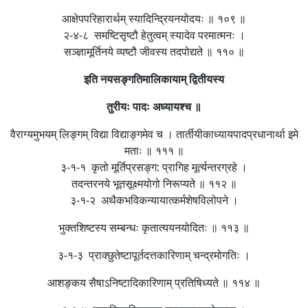
आक्षेपपरिहारार्थम् स्यादिन्द्रियनयोदयः ॥ १०९ ॥
२-४-८ समष्टिसृष्टौ हेतुत्वम् स्यादेव परमात्मनः ।
सञ्ज्ञामूर्तिनये व्यष्टौ जीवस्य तदपोद्यते ॥ ११० ॥
इति नयसङ्गतिमालिकायाम् द्वितीयस्य
तुरीयः पादः अध्यायश्च ॥
वैराग्यमुभयम् लिङ्गम् विद्या विद्याङ्गमेव च । तार्तीयीकाध्यायपादप्रधानार्था इमे
मताः ॥ १११ ॥
३-१-१ कृतो मूर्तिप्रसङ्ग: प्रागिह मूर्त्यन्तरग्रहे ।
तदन्तरनये भूतसूक्ष्मयोगो निरूप्यते ॥ ११२ ॥
३-१-२ अथैकभविकन्यायात्कर्मशेषविलोपने ।
भुक्तशिष्टस्य सम्बन्धः कृतात्ययनयोदितः ॥ ११३ ॥
३-१-३ प्राक्छुतेष्टापूर्तदत्तकारिणाम् चन्द्रमोगतिः ।
आशङ्कय सैषाऽनिष्टादिकारिणाम् प्रतिषिध्यते ॥ ११४ ॥