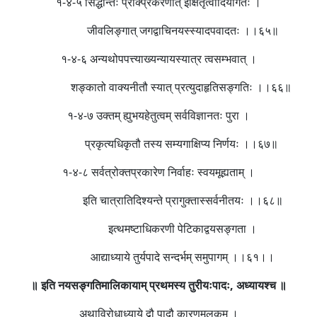
१-४-५ सिद्धान्तः प्राक्प्रकरणात् ईक्षितृत्वादियोगतः ।
जीवलिङ्गात् जगद्वाचिनयस्स्यादपवादतः ।।६५॥
१-४-६ अन्यथोपपत्त्याख्यन्यायस्यात्र त्वसम्भवात् ।
शङ्कातो वाक्यनीतौ स्यात् प्रत्युदाहृतिसङ्गतिः ।।६६॥
१-४-७ उक्तम् ह्युभयहेतुत्वम् सर्वविज्ञानतः पुरा ।
प्रकृत्यधिकृतौ तस्य सम्यगाक्षिप्य निर्णयः ।।६७॥
१-४-८ सर्वत्रोक्तप्रकारेण निर्वाहः स्वयमूह्यताम् ।
इति चात्रातिदिश्यन्ते प्रागुक्तास्सर्वनीतयः ।।६८॥
इत्थमष्टाधिकरणी पेटिकाद्वयसङ्गता ।
आद्याध्याये तुर्यपादे सन्दर्भम् समुपागम् ।।६१।।
॥ इति नयसङ्गतिमालिकायाम् प्रथमस्य तुरीयःपादः
,
अध्यायश्च ॥
अथाविरोधाध्याये द्वौ पादौ कारणमूलकम् ।