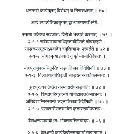
अनन्तरौ कार्यमूलम् विरोधम् च निरास्थताम् ॥ ७० ॥
आद्ये स्यात्पेटिकायुग्मम् द्वाभ्यामप्यष्टभिर्नयैः ।
स्मृत्या तर्कैश्च सञ्जातः विरोधो भज्यते क्रमात् ॥ ७१ ॥
२-१-१ सर्वव्याख्यानाधिकृतावीप्सिते चोपबृम्हणे ।
साङ्ख्यस्मृत्याऽपवादेन स्मृतिन्यायः प्रवर्तते ॥ ७२ ॥
२-१-२ योगस्मृत्याऽपवादे तु पूर्वन्यायातिदेशतः ।
योगप्रत्युक्त्यधिकृतिः सङ्गतिस्त्वातिदेशिकी ॥ ७३ ॥
२-१-३ विलक्षणत्वाधिकृतौ साङ्ख्यस्तर्कावलम्बनः ।
पुनःप्रत्यवतिष्ठेत तस्मादाक्षेपसङ्गतिः ॥ ७४ ॥
२-१-४ शिष्टापरिग्रहनये योगाद्यास्तर्कसाधनाः ।
अतिदेशान्निरस्यन्ते सङ्गतिस्त्वातिदेशिकी ॥ ७५ ॥
२-१-५ प्राक्शरीरात्मभावेन कृतास्सर्वोपपत्तयः ।
वैलक्षण्यापवादोऽतः भोक्तापत्तिनयोदयः ॥ ७६ ॥
२-१-६ वैलक्षण्ये कार्यहेत्वोरसत्कार्याभ्युपागमात् ।