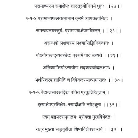
प्रामाण्यस्य समाक्षेपः शास्त्रयोनिनये धुतः।।२७।।
१-१-४ प्रामाण्यफलयत्नानाम् क्रमे व्यापकहानितः ।
समन्वयनयस्तुर्यः प्रामाण्याक्षेपमच्छिनत् । ।२८।।
असम्भवो लक्षणस्य लक्ष्यासिद्धिनिबन्धनः ।
योऽयोगस्तद्व्यवच्छेदः प्रथमे पाद उच्यते ।।२९।।
अतिव्याप्तिर्योऽन्ययोग: तद्व्यवच्छेदलक्षणः ।
अर्थस्त्रिपाद्यामिति च विवेकस्स्यात्समासतः ।।३०॥
१-१-५ वेदान्तसारसद्विद्या वक्ति प्रकुतिहेतुताम् ।
इत्याक्षेपप्रतिक्षेपः स्यादीक्षति नयेऽधुना ।।३१।।
एवम् बह्वयस्सङ्गतयः प्रोक्ता मुखविभेदतः ।
तत्र मुख्या सङ्गृहीता शिष्यविक्षेपशान्तये ।।३२।।