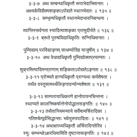
३-३-७ अथ सम्बन्धाधिकृतौ रूपाभेदाभिमानतः ।
अक्ष्यर्कविद्यैक्यशङ्काऽपोद्यते स्थानभेदतः ॥ १३५ ॥
३-३-८ सम्भृत्यधिकृतौ स्थानभेदाभावनिबन्धना ।
व्याप्तिस्सर्वगता स्यादित्याशङ्का प्रत्युदीर्यते ॥ १३६ ॥
३-३-९ ब्रूते पुरुषविद्याधिकृतिः सन्निधिमानतः ।
पुम्विद्याम् परविद्याङ्गम् साधर्म्यादिह याजुषीम् ॥ १३७ ॥
३-३-१० अथ वेधाद्यधिकृतौ पुम्विद्योक्तप्रयत्नतः ।
शुक्रमित्यादिमन्त्राणाम् शङ्किताऽपोद्यतेऽङ्गता ॥ १३८ ॥
३-३-११ प्रोच्यते हान्यधिकृतौ प्राग्यथा कर्मशेषता ।
तथैव वस्तुसामर्थ्यलिङ्गादन्योन्यशेषता ॥ १३९ ॥
३-३-१२ साम्परायाधिकरणे हानोपायनचिन्तना ।
स्थाप्यते कालनिष्कर्षात्तेनोपोद्धातसङ्गतिः ॥ १४० ॥
३-३-१३ तथैवानियमन्याये सर्वेषामर्चिरादिका ।
गतिश्चेत्पूर्वसिद्धान्ताः भवेयुरुपपादिताः ॥ १४१ ॥
३-३-१४ अथाक्षरध्यधिकृतौ अर्चिरादिगतेरिव ।
स्युः सम्भन्धोऽक्षरधियामिति दृष्टान्तसङ्गतिः ॥ १४२ ॥