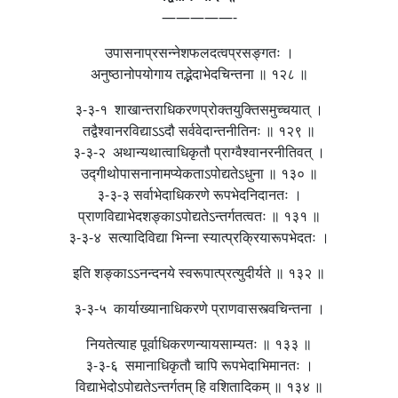
—————-
उपासनाप्रसन्नेशफलदत्वप्रसङ्गतः ।
अनुष्ठानोपयोगाय तद्भेदाभेदचिन्तना ॥ १२८ ॥
३-३-१ शाखान्तराधिकरणप्रोक्तयुक्तिसमुच्चयात् ।
तद्वैश्वानरविद्याऽऽदौ सर्ववेदान्तनीतिनः ॥ १२९ ॥
३-३-२ अथान्यथात्वाधिकृतौ प्राग्वैश्वानरनीतिवत् ।
उद्गीथोपासनानामप्येकताऽपोद्यतेऽधुना ॥ १३० ॥
३-३-३ सर्वाभेदाधिकरणे रूपभेदनिदानतः ।
प्राणविद्याभेदशङ्काऽपोद्यतेऽन्तर्गतत्वतः ॥ १३१ ॥
३-३-४ सत्यादिविद्या भिन्ना स्यात्प्रक्रियारूपभेदतः ।
इति शङ्काऽऽनन्दनये स्वरूपात्प्रत्युदीर्यते ॥ १३२ ॥
३-३-५ कार्याख्यानाधिकरणे प्राणवासस्त्वचिन्तना ।
नियतेत्याह पूर्वाधिकरणन्यायसाम्यतः ॥ १३३ ॥
३-३-६ समानाधिकृतौ चापि रूपभेदाभिमानतः ।
विद्याभेदोऽपोद्यतेऽन्तर्गतम् हि वशितादिकम् ॥ १३४ ॥