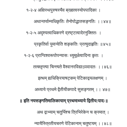
१-२-४ अक्षिस्थपुरुषस्यैव ब्रह्मत्वस्योपपादिका ।
अथान्तर्याम्यधिकृतिः तेनोपोद्धातसङ्गतिः ।।४४॥
१-२-५ अदृश्यत्वाधिकरणे द्रष्ट्टत्वादेरनुक्तितः ।
प्रकृतिर्वा पुमान्वेति शङ्कतिः प्रत्युदाहृतिः ॥४५॥
१-२-६ प्राग्विश्वरूपोपन्यासः ध्युमूर्धत्वादिना कृतः ।
तत्क्लृप्त्या चिन्त्यते वैश्वानरविद्याऽपवादतः ।।४६॥
इत्थम् ह्यधिक्रियाषट्कम् पेटिकाद्वयलक्षणम् ।
अध्याये प्रथमे द्वैतीयीकपादे सुसङ्गतम् ।। ४७॥
॥ इति नयसङ्गतिमालिकायाम् प्रथमाध्याये द्वितीय:पादः॥
अथ द्वाभ्याम् चतुर्भिश्च त्रिभिरेकेन च क्रमात् ।
न्यायैस्त्रितीयचरणे पेटिकानाम् चतुष्टयम् ।।४८॥