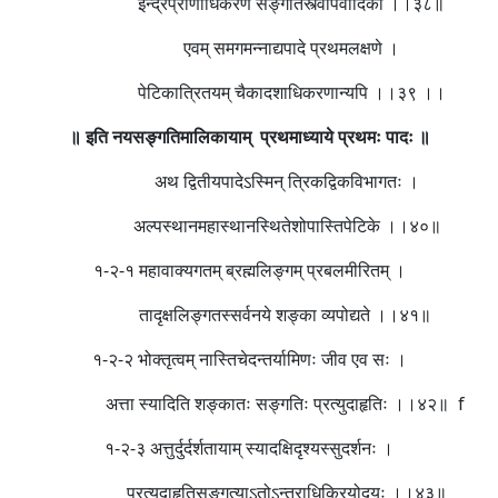
इन्द्रप्राणाधिकरणे सङ्गतिस्त्वापवादिकी ।।३८॥
एवम् समगमन्नाद्यपादे प्रथमलक्षणे ।
पेटिकात्रितयम् चैकादशाधिकरणान्यपि ।।३९ ।।
॥ इति नयसङ्गतिमालिकायाम्
प्रथमाध्याये प्रथमः पादः ॥
अथ द्वितीयपादेऽस्मिन् त्रिकद्विकविभागतः ।
अल्पस्थानमहास्थानस्थितेशोपास्तिपेटिके ।।४०॥
१-२-१ महावाक्यगतम् ब्रह्मलिङ्गम् प्रबलमीरितम् ।
तादृक्षलिङ्गतस्सर्वनये शङ्का व्यपोद्यते ।।४१॥
१-२-२ भोक्तृत्वम् नास्तिचेदन्तर्यामिणः जीव एव सः ।
अत्ता स्यादिति शङ्कातः सङ्गतिः प्रत्युदाहृतिः ।।४२॥ f
१-२-३ अत्तुर्दुर्दर्शतायाम् स्यादक्षिदृश्यस्सुदर्शनः ।
प्रत्युदाहृतिसङ्गत्याऽतोऽन्तराधिक्रियोदयः ।।४३॥