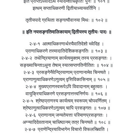
इति प्राप्तेऽपवादेऽथ स्यादम्शाधिकृतिः पुनः ॥ १०१ ॥
इत्थम् सप्ताधिकरणी द्वितीयाध्यायवर्तिनि ।
तृतीयपादे ग्रथिता सङ्गत्यौवानया मिथः ॥ १०२ ॥
॥ इति नयसङ्गतिमालिकायाम् द्वितीयस्य तृतीयः पादः ॥
२-४-१ आत्माधिकरणार्थस्यैवातिदेशो भवेदिह ।
प्राणाधिकरणे तस्मादातिदेशिकसङ्गतिः ॥ १०३ ॥
२-४-२ तथेन्द्रियाणाम् कार्यत्वमुक्तम् तस्य प्रसङ्गतः ।
सङ्ख्याचिन्ताऽधुना तेषाम् स्यात्सप्तगतिनीतितः ॥ १०४ ॥
२-४-३ प्रसङ्गेनैवेन्द्रियाणाम् प्राणानामेव चिन्त्यते ।
प्राणाणुत्वाधिकरणेऽणुत्वम् वृत्तिविकासिनाम् ॥ १०५ ॥
२-४-४ मुख्यप्राणस्वरूपेऽपि विवादानाम् बहुत्वतः ।
वायुक्रियाधिकरणे प्रसङ्गात्तत्त्वनिर्णयः ॥ १०६ ॥
२-४-५ श्रेष्ठप्राणस्य कार्यत्वम् स्वरूपम् चोपवर्णितम् ।
श्रेष्ठाणुत्वाधिकरणेऽणुत्वम् चापि प्रसङ्गतः ॥ १०७ ॥
२-४-६ प्राणानाम् जन्यतेयत्ता परिमाणप्रसङ्गतः ।
अग्न्यादिदेवतानाम् चाधिष्ठानम् तत्र चिन्त्यते ॥ १०८ ॥
२-४-७ प्राणेन्द्रियाविभागेन विचारो विफलस्त्विति ।