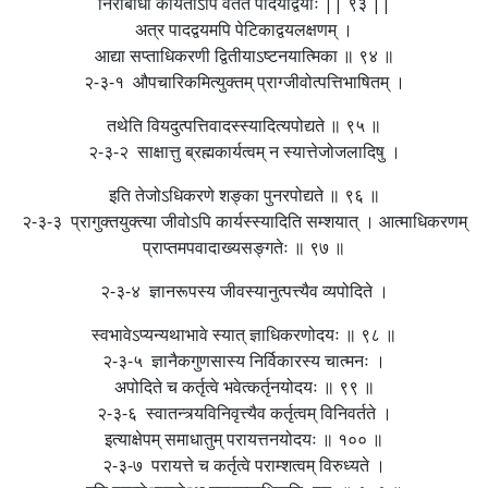
निराबाधा कार्यताऽपि वर्तते पादयोर्द्वयोः || ९३ ||
अत्र पादद्वयमपि पेटिकाद्वयलक्षणम् ।
आद्या सप्ताधिकरणी द्वितीयाऽष्टनयात्मिका ॥ ९४ ॥
२-३-१ औपचारिकमित्युक्तम् प्राग्जीवोत्पत्तिभाषितम् ।
तथेति वियदुत्पत्तिवादस्स्यादित्यपोद्यते ॥ ९५ ॥
२-३-२ साक्षात्तु ब्रह्मकार्यत्वम् न स्यात्तेजोजलादिषु ।
इति तेजोऽधिकरणे शङ्का पुनरपोद्यते ॥ ९६ ॥
२-३-३ प्रागुक्तयुक्त्या जीवोऽपि कार्यस्स्यादिति सम्शयात् । आत्माधिकरणम्
प्राप्तमपवादाख्यसङ्गतेः ॥ ९७ ॥
२-३-४ ज्ञानरूपस्य जीवस्यानुत्पत्त्यैव व्यपोदिते ।
स्वभावेऽप्यन्यथाभावे स्यात् ज्ञाधिकरणोदयः ॥ ९८ ॥
२-३-५ ज्ञानैकगुणसास्य निर्विकारस्य चात्मनः ।
अपोदिते च कर्तृत्वे भवेत्कर्तृनयोदयः ॥ ९९ ॥
२-३-६ स्वातन्त्र्यविनिवृत्त्यैव कर्तृत्वम् विनिवर्तते ।
इत्याक्षेपम् समाधातुम् परायत्तनयोदयः ॥ १०० ॥
२-३-७ परायत्ते च कर्तृत्वे पराम्शत्वम् विरुध्यते ।