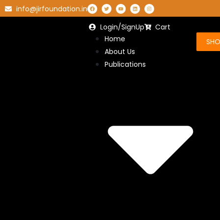
info@jirfoundation.in
Login/SignUp
Cart
Home
SH
About Us
Publications