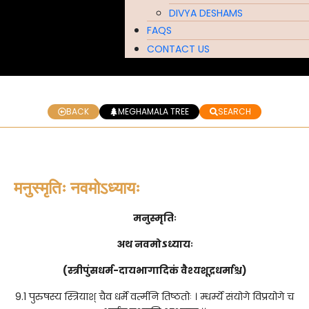
DIVYA DESHAMS
FAQS
CONTACT US
BACK
MEGHAMALA TREE
SEARCH
मनुस्मृतिः नवमोऽध्यायः
मनुस्मृतिः
अथ नवमोऽध्यायः
(स्त्रीपुंसधर्म-दायभागादिकं वैश्यशूद्रधर्माश्च)
9.1 पुरुषस्य स्त्रियाश् चैव धर्मे वर्त्मनि तिष्ठतोः । म्धर्म्ये संयोगे विप्रयोगे च