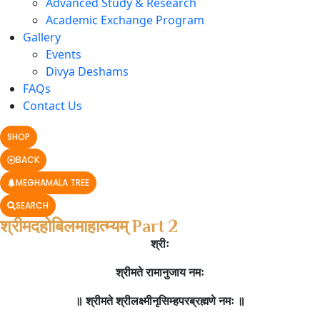
Advanced Study & Research
Academic Exchange Program
Gallery
Events
Divya Deshams
FAQs
Contact Us
SHOP
BACK
MEGHAMALA TREE
SEARCH
श्रीमदहोबिलमाहात्म्यम् Part 2
श्रीः
श्रीमते रामानुजाय नमः
॥ श्रीमते श्रीलक्ष्मीनृसिम्हपरब्रह्मणे नमः ॥