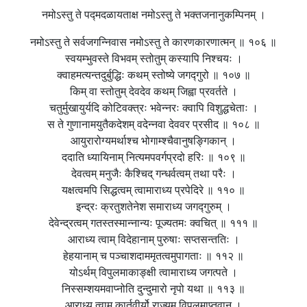
नमोऽस्तु ते पद्मदळायताक्ष नमोऽस्तु ते भक्तजनानुकम्पिनम् ।
नमोऽस्तु ते सर्वजगन्निवास नमोऽस्तु ते कारणकारणात्मन् ॥ १०६ ॥
स्वयम्भुवस्ते विभवम् स्तोतुम् कस्यापि निश्चयः ।
क्वाहमत्यन्तदुर्बुद्धिः कथम् स्तोष्ये जगद्गुरो ॥ १०७ ॥
किम् वा स्तोतुम् देवदेव कथम् जिह्वा प्रवर्तते ।
चतुर्मुखायुर्यदि कोटिवक्त्रः भवेन्नरः क्वापि विशुद्धचेताः ।
स ते गुणानामयुतैकदेशम् वदेन्नवा देववर प्रसीद ॥ १०८ ॥
आयुरारोग्यमर्थाश्च भोगाम्श्चैवानुषङ्गिकान् ।
ददाति ध्यायिनाम् नित्यमपवर्गप्रदो हरिः ॥ १०९ ॥
देवत्वम् मनुजैः कैश्चिद् गन्धर्वत्वम् तथा परैः ।
यक्षत्वमपि सिद्धत्वम् त्वामाराध्य प्रपेदिरे ॥ ११० ॥
इन्द्रः क्रतुशतेनेश समाराध्य जगद्गुरुम् ।
देवेन्द्रत्वम् गतस्तस्मान्नान्यः पूज्यतमः क्वचित् ॥ १११ ॥
आराध्य त्वाम् विदेहानाम् पुरुषाः सप्तसन्ततिः ।
हेहयानाम् च पञ्चाशदाममृतत्वमुपागताः ॥ ११२ ॥
योऽर्थम् विपुलमाकाङ्क्षी त्वामाराध्य जगत्पते ।
निस्सम्शयमवाप्नोति दुन्दुमारो नृपो यथा ॥ ११३ ॥
आराध्य त्वाम् कार्तवीर्यो राज्यम् विपुलमाप्तवान् ।