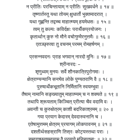
न प्रीतिः परचिन्तायाम् न प्रीतिः सुखवर्धने ॥ १४ ॥
तृष्णार्तस्तु यथा तोयम् क्षुधार्तो भुक्तमादरात् ।
यथा गृह्णन्ति तद्वच्च माहात्म्यम् हयमेधसः ॥ १५ ॥
त्वम् तु कल्यः कविर्दक्षः परार्थैकप्रयोजनः ।
कृतार्थान् कुरु नो मौने वचोगुम्भैरनुत्तमैः ॥ १६ ॥
एतञ्छ्रुत्वा तु वचनम् परमम् रोमहर्षणम् ।
प्रसन्नवदनः प्राह भगवान् नारदो मुनिः ॥ १७ ॥
श्रीनारदः –
शृणुध्वम् मुनयः सर्वे शौनकात्रिपुरोगमाः ।
क्षेत्राण्यन्यानि सन्त्येव लोके पुण्यतराणि वै ॥ १८ ॥
पुरुषार्थेकभूतानि निर्मितानि स्वयम्भुवा ।
तैषाम् नामानि सङ्ख्यातुम् माहात्म्यम् च न शक्यते ॥ १९ ॥
तथापि श्रूयताम् किञ्चित् प्रीत्या चैव वदामि वः ।
अवन्ती च कुरुक्षेत्रम् काशी बदरिकाश्रमम् ॥ २० ॥
गया प्रयाग केदारम् देवदारुवनानि च ।
एतेषामुत्तमम् क्षेत्रम् प्रयागम् लोकपावनम् ॥ २१ ॥
दशतीर्थसहस्राणि तिस्रः कोट्यस्तथा पराः ।
समागच्छन्त्यमायाम् वै प्रयागे मुनिसत्तमाः ॥ २२ ॥