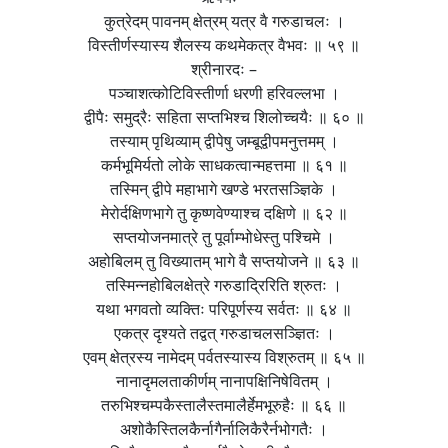
कुत्रेदम् पावनम् क्षेत्रम् यत्र वै गरुडाचलः ।
विस्तीर्णस्यास्य शैलस्य कथमेकत्र वैभवः ॥ ५९ ॥
श्रीनारदः –
पञ्चाशत्कोटिविस्तीर्णा धरणी हरिवल्लभा ।
द्वीपैः समुद्रैः सहिता सप्तभिश्च शिलोच्चयैः ॥ ६० ॥
तस्याम् पृथिव्याम् द्वीपेषु जम्बूद्वीपमनुत्तमम् ।
कर्मभूमिर्यतो लोके साधकत्वान्महत्तमा ॥ ६१ ॥
तस्मिन् द्वीपे महाभागे खण्डे भरतसञ्ज्ञिके ।
मेरोर्दक्षिणभागे तु कृष्णवेण्याश्च दक्षिणे ॥ ६२ ॥
सप्तयोजनमात्रे तु पूर्वाम्भोधेस्तु पश्चिमे ।
अहोबिलम् तु विख्यातम् भागे वै सप्तयोजने ॥ ६३ ॥
तस्मिन्नहोबिलक्षेत्रे गरुडाद्रिरिति श्रुतः ।
यथा भगवतो व्यक्तिः परिपूर्णस्य सर्वतः ॥ ६४ ॥
एकत्र दृश्यते तद्वत् गरुडाचलसञ्ज्ञितः ।
एवम् क्षेत्रस्य नामेदम् पर्वतस्यास्य विश्रुतम् ॥ ६५ ॥
नानादृमलताकीर्णम् नानापक्षिनिषेवितम् ।
तरुभिश्चम्पकैस्तालैस्तमालैर्हेमभूरुहैः ॥ ६६ ॥
अशोकैस्तिलकैर्नागैर्नालिकैरैर्नभोगतैः ।