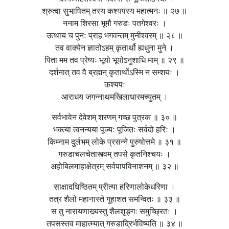
श्रुत्वा सुभाषितम् तस्य कश्यपस्य महात्मनः ॥ २७ ॥
ननाम शिरसा भूमौ गरुडः पतगेश्वरः ।
उत्थाय च पुनः प्राह भगवन्तम् मुनीश्वरम् ॥ २८ ॥
तव वाक्येन ज्ञातोऽहम् कृतार्थो ह्यधुना मुने ।
पिता मम तव प्रेष्यः भूयो भूयोऽनुशाधि माम् ॥ २९ ॥
दर्शनात् तव वै ब्रह्मन् कृतार्थोऽस्मि न सम्शयः ।
कश्यपः
आराधय जगन्नाथमखिलाधारमच्युतम् ।
सर्वभावेन देवेशम् शरणम् गच्छ पुत्रक ॥ ३० ॥
भक्त्या त्वनन्यया पूज्यः पूजितः सर्वदो हरिः ।
किम्नाम दुर्लभम् लोके प्रसन्ने पुरुषोत्तमे ॥ ३१ ॥
गरुडाचलचेतास्त्वम् तपसे कृतनिश्चयः ।
अहोबिलमाहाक्षेत्रम् सर्वपापविनाशनम् ॥ ३२ ॥
साक्षादधिष्ठितम् प्रीत्या हरिणालोकेधरिणा ।
तत्र शैलो महानास्ते गुहाशत समन्वितः ॥ ३३ ॥
स तु नारायणाख्यस्तु शैलशृङ्गः समुच्छ्रितः ।
तपसस्तव माहात्म्यात् गरुडाद्रिर्भविष्यति ॥ ३४ ॥