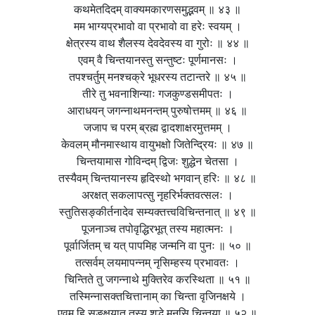
कथमेतदिदम् वाक्यमकारणसमुद्भवम् ॥ ४३ ॥
मम भाग्यप्रभावो वा प्रभावो वा हरेः स्वयम् ।
क्षेत्रस्य वाथ शैलस्य देवदेवस्य वा गुरोः ॥ ४४ ॥
एवम् वै चिन्तयानस्तु सन्तुष्टः पूर्णमानसः ।
तपश्चर्तुम् मनश्चक्रे भूधरस्य तटान्तरे ॥ ४५ ॥
तीरे तु भवनाशिन्याः गजकुण्डसमीपतः ।
आराधयन् जगन्नाथमनन्तम् पुरुषोत्तमम् ॥ ४६ ॥
जजाप च परम् ब्रह्म द्वादशाक्षरमुत्तमम् ।
केवलम् मौनमास्थाय वायुभक्षो जितेन्द्रियः ॥ ४७ ॥
चिन्तयामास गोविन्दम् द्विजः शुद्धेन चेतसा ।
तस्यैवम् चिन्तयानस्य हृदिस्थो भगवान् हरिः ॥ ४८ ॥
अरक्षत् सकलापत्सु नृहरिर्भक्तवत्सलः ।
स्तुतिसङ्कीर्तनादेव सम्यक्तत्त्वविचिन्तनात् ॥ ४९ ॥
पूजनाञ्च तपोवृद्धिरभूत् तस्य महात्मनः ।
पूर्वार्जितम् च यत् पापमिह जन्मनि वा पुनः ॥ ५० ॥
तत्सर्वम् लयमापन्नम् नृसिम्हस्य प्रभावतः ।
चिन्तिते तु जगन्नाथे मुक्तिरेव करस्थिता ॥ ५१ ॥
तस्मिन्नासक्तचित्तानाम् का चिन्ता वृजिनक्षये ।
एवम् हि सङ्क्षयात् तस्य शुद्धे मनसि चिन्तया ॥ ५२ ॥