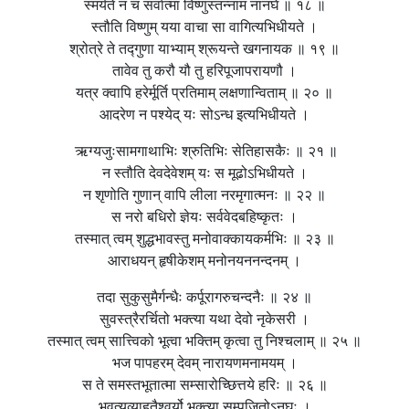
स्मर्यते न च सर्वात्मा विष्णुस्तन्नाम नानघे ॥ १८ ॥
स्तौति विष्णुम् यया वाचा सा वागित्यभिधीयते ।
श्रोत्रे ते तद्गुणा याभ्याम् श्रूयन्ते खगनायक ॥ १९ ॥
तावेव तु करौ यौ तु हरिपूजापरायणौ ।
यत्र क्वापि हरेर्मूर्ति प्रतिमाम् लक्षणान्विताम् ॥ २० ॥
आदरेण न पश्येद् यः सोऽन्ध इत्यभिधीयते ।
ऋग्यजुःसामगाथाभिः श्रुतिभिः सेतिहासकैः ॥ २१ ॥
न स्तौति देवदेवेशम् यः स मूढोऽभिधीयते ।
न शृणोति गुणान् वापि लीला नरमृगात्मनः ॥ २२ ॥
स नरो बधिरो ज्ञेयः सर्ववेदबहिष्कृतः ।
तस्मात् त्वम् शुद्धभावस्तु मनोवाक्कायकर्मभिः ॥ २३ ॥
आराधयन् हृषीकेशम् मनोनयननन्दनम् ।
तदा सुकुसुमैर्गन्धैः कर्पूरागरुचन्दनैः ॥ २४ ॥
सुवस्त्रैरर्चितो भक्त्या यथा देवो नृकेसरी ।
तस्मात् त्वम् सात्त्विको भूत्वा भक्तिम् कृत्वा तु निश्चलाम् ॥ २५ ॥
भज पापहरम् देवम् नारायणमनामयम् ।
स ते समस्तभूतात्मा सम्सारोच्छित्तये हरिः ॥ २६ ॥
भवत्यव्याहतैश्वर्यो भक्त्या सम्पूजितोऽनघः ।