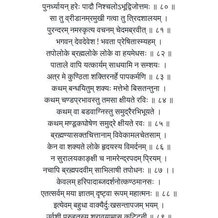
पुनर्ध्यायन् हरेः पादौ निश्चलोऽभूद्विजोत्तमः ॥ ८० ॥
सा तु व्रीडानम्रमुखी गत्वा तु त्रिदशालयम् ।
पुरन्दरम् नमस्कृत्य वचनम् चेदमब्रवीत् ॥ ८१ ॥
भगवन् देवदेवेश ! भवता प्रेषितास्म्यहम् ।
तपोलोके ब्रह्मलोके लोके वा हयमेधसः ॥ ८२ ॥
पाताले वापि यत्कार्यम् साधयामि न सम्शयः ।
अत्र मे कुण्ठिता शक्तिरनर्हे पापकर्मणि ॥ ८३ ॥
कथम् बन्धयितुम् शक्यः मत्तेभो बिसतन्तुना ।
कथम् चण्डप्रभावस्तु तमसा क्षीयते रविः ॥ ८४ ॥
कथम् वा बडवाग्निस्तु समुद्रैरभिभूयते ।
कथम् मण्डूकघोषेण समुद्रे क्षीयते रवः ॥ ८५ ॥
ब्रह्मण्यासक्तचित्तानाम् विवेकामलचेतसाम् ।
केन वा शक्यते लोके हृदयस्य विमर्दनम् ॥ ८६ ॥
न सुरालयकाङ्क्षी च नामरेन्द्रपदम् प्रियम् ।
नचापि ब्रह्मपदवीम् साभिलाषी तपोधनः ॥ ८७ ।।
केवलम् हरिपादाब्जदर्शनोत्कण्ठमानसः ।
एतत्सर्वम् मया ज्ञातम् दृष्ट्वा रूपम् महात्मनः ॥ ८८ ॥
इत्येवम् बहुधा वाक्यैर्दुःखसन्तापजम् भयम् ।
उर्वशी पुरुहूतस्य श्रावयामास कुट्टिनी ॥ ८९ ॥