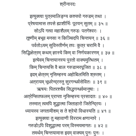
श्रीनारदः
इत्युक्त्वा पुत्रमालिङ्ग्य कश्यपो गरुडम् तथा ।
प्रेषयामास तपसे ह्याशीर्भिः पूरयन् सुतम् ॥ ३५ ॥
सोऽपि गत्वा महाशैलम् गरुडः पतगेश्वरः ।
तूष्णीम् बभूव मनसा न किञ्चिदपि चिन्तयन् ॥ ३६ ॥
पर्वतोऽयम् सुविस्तीर्णम् तपः कुत्र चरामि वै ।
सिद्धिक्षेत्रम् कथम् ज्ञास्ये किम् वा निर्णयकारणम् ॥ ३७ ॥
इत्येवम् चिन्तयानस्य पुरतो वाक्यमुत्थितम् ।
किम् चिन्तयसि वै बाल गरुडामरपूजित ॥ ३८ ॥
इदम् क्षेत्रम् नृसिम्हस्य अहोबिलमिति श्रुतम् ।
अत्रायम् भूधरेन्द्रस्तु सुरगन्धर्वसेवितः ॥ ३९ ॥
ऋषयः पितरश्चैव सिद्धगन्धर्वमानुषाः ।
अत्रेप्सितफलम् प्राप्ता नृसिम्हस्य प्रसादतः ॥ ४० ॥
तस्मात् त्वमपि शुद्धात्मा जिताहारो जितेन्द्रियः ।
ध्यायस्व जगतामीशम् स ते श्रेयो विधास्यति ॥ ४१ ॥
इत्युक्त्वा तु महावाणी विरराम क्षणान्तरे ।
गरुडोऽपि विशुद्धात्मा परम् विस्मयमागतः ॥ ४२ ॥
तमर्थम् चिन्तयामास इदम् वाक्यम् पुनः पुनः ।