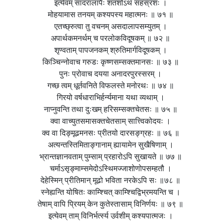
इत्येवम् सादरालापैः शतशोऽथ सहस्रशः ।
मोहयामास तनयम् कश्यपस्य महात्मनः ॥ ७१ ॥
एतच्छ्रुत्वा तु वचनम् असदालापसम्युतम् ।
अपार्थकमनर्थम् च परलोकविदूषकम् ॥ ७२ ॥
शृण्वताम् पापजनकम् श्रुतिमार्गविदूषकम् ।
किञ्चिन्नोवाच गरुडः कृष्णसम्सक्तमानसः ॥ ७३ ॥
पुनः प्रोवाच दयया अनादरपुरस्सरम् ।
गच्छ त्वम् धूर्तवनिते विफलस्ते मनोरथः ॥ ७४ ॥
गिरयो वर्षधाराभिर्हर्न्यमाना यथा व्यथाम् ।
नाप्नुवन्ति तथा दुःखम् हरिसम्सक्तचेतसः ॥ ७५ ॥
क्वा वाच्युतसमासक्तचेतसाम् सात्त्विकोदयः ।
क्व वा दिङ्मूढमनसः प्रीतयो दारसङ्ग्रहः ॥ ७६ ॥
अत्यन्तस्तिमिताङ्गानाम् ह्यायामेन सुखैषिणाम् ।
भ्रान्तज्ञानवताम् पुम्साम् प्रहारोऽपि सुखायते ॥ ७७ ॥
चर्माऽसृङ्माम्समेदोऽस्थिमज्जाशोणोपसम्हतौ ।
देहेस्मिन् प्रीतिमान् मूढो भविता नरकेऽपि सः ॥७८ ॥
स्नेह्यन्ति योषितः काम्श्चित् काम्श्चिद्विभ्रमयन्ति च ।
तेषाम् वापि प्रियम् केन कुतेस्तासाम् विनिर्णयः ॥ ७९ ॥
इत्येवम् ताम् विनिर्भर्त्स्य उर्वशीम् कश्यपात्मजः ।