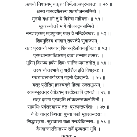
ऋषयो निश्चयम् चक्रुः निर्मलाञ्चप्रभावतः ॥ ५० ॥
अस्य गारुडशैलस्य शतयोजनसम्मिते ।
मुनयो दक्षभागे तु ये विशेषा महीयसः ॥ ५१ ॥
भूधरस्योत्तरे भागे योजनद्वयसम्मि॒ते ।
नन्द्याश्रमम् महापुण्यम् यत्र वै नन्दिकेश्वरः ॥ ५२ ॥
शिवमुद्दिश्य भगवान् तपस्तेपे सुदारुणम् ।
ततः प्रसन्नो भगवान् शिवस्त्रैलोक्यपूजितः ॥ ५३ ॥
प्रमथानामाधिपत्यम् दत्वा तन्नाम तत्सरः ।
भूमिम् विभज्य हर्षेण शिवः सान्निध्यमातनोत् ॥ ५४ ॥
तस्य चोत्तरभागे तु श्रीशैल इति विश्रुतः ।
गरुडाचलभागोऽयम् गहनो देवदानवैः ॥ ५५ ॥
यत्र प्रीतिम् हरश्चक्रे हित्वा रजतभूधरम् ।
स्वयम्भूस्तत्र देवोऽयम् वरदोऽद्यापि दृश्यते ॥ ५६ ॥
तत्र कृष्णा प्रवहति लोककण्ठकलोपिनी ।
सावधिः पर्वतस्यास्य ततः प्रत्यन्तपर्वताः ॥ ५७ ॥
ये के चात्र स्थिताः पुण्या नद्यो भूधरकन्दराः ।
सिद्धाश्रमाः सुरावासा यक्षा गन्धर्वकिन्नराः ॥ ५८ ॥
वैभवान्नारसिम्हस्य सर्वे पूज्यतमा भुवि ।
ऋषयः –