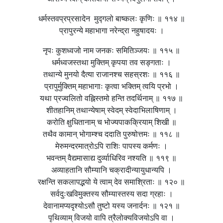
धर्मस्तवप्रप्रसादेन मुद्गलो बाष्कलः कृणिः ॥ ११४ ॥
प्रापुरन्ये महाभागा नरेन्द्रा नहुषादयः ।
नृपः कुशध्वजो नाम जनकः समितिञ्जयः ॥ ११५ ॥
धर्मध्वजस्तथा मुक्तिम् कृपया तव सङ्गताः ।
तथान्ये मुनयो दैत्या राजानश्च सहस्रशः ॥ ११६ ॥
प्रापुर्मुक्तिम् महाभागाः कृत्वा भक्तिम् त्वयि प्रभो ।
यथा प्रज्वलितो वह्निस्तमो हन्ति तदर्थिनाम् ॥ ११७ ॥
शीतहानिम् तथान्येषाम् स्वेदम् स्वेदाभिलाषिणाम् ।
करोति क्षुधितानाम् च भोज्यपाकक्रियाम् शिखी ॥
तथैव कामान् भोगाम्श्च ददाति पुरुषोत्तमः ॥ ११८ ॥
मेरुमन्दरमात्रोऽपि राशिः पापस्य कर्मणः ।
भवन्तम् वैद्यमासाद्य दुर्व्याधिरिव नश्यति ॥ ११९ ॥
अव्याहतानि सौम्यानि चक्रादीन्यायुधान्यपि ।
रक्षन्ति सकलापद्भयो ये त्वाम् देव समाश्रिताः ॥ १२० ॥
सर्वदुःखविमुक्तस्य सौम्यास्तस्य सदा ग्रहाः ।
देवानामप्यदृश्योऽसौ तुष्टो यस्य जनार्दनः ॥ १२१ ॥
पृथिव्याम् विजयो वापि त्रैलोक्यविजयोऽपि वा ।