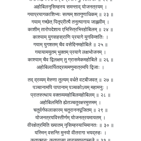
अहोबिलनृसिम्हस्य समन्ताद् योजनत्रयम् ।
गयाप्रयागकाशिभ्यः सत्यम् शतगुणाधिकम् ॥ २३ ॥
गयाम् गच्छेत् पितृप्रीत्यै तनुत्यागाय जाह्नवीम् ।
काशीम् तारोपदेशाय एभिस्त्रिभिरहोबिलम् ॥ २४ ॥
काश्याम् युगसहस्राणि प्रयागे युगविम्शतिः ।
गयाम् युगशतम् चैव वसेद्दिनमहोबिले ॥ २५ ॥
गयायामयुतम् भुक्तम् प्रयागे लक्षभोजनम् ।
काश्याम् चैव द्विलक्षम् तु ग्रासमेकमहोबिले ॥ २६ ॥
अहोबिलार्पितद्रव्यमणुमात्रमपि द्विजाः ।
तद् द्रव्यम् मेरुणा तुल्यम् वर्धते वटबीजवत् ॥ २७ ॥
पञ्चानामपि पापानाम् पञ्चकोऽयम् महामनुः ।
प्रातरुत्थाय वक्तव्यमहोबिलमहोबिलम् ॥ २८ ॥
अहोबिलमिति ह्येतञ्चतुरक्षरमुत्तमम् ।
चतुर्वर्गफलाकारम् चतुराननपूजितम् ॥ २९ ॥
योजनत्रयविस्तीर्णम् योजनत्रयमायतम् ।
वीरक्षेत्रमिति ख्यातम् नृसिम्हस्याभिमानतः ॥ ३० ॥
यस्मिन् वसन्ति मुनयो वीतरागा भयद्रुहः ।
कृतात्मानः कृतावासा नारायणपदाम्बुजे ॥ ३१ ॥