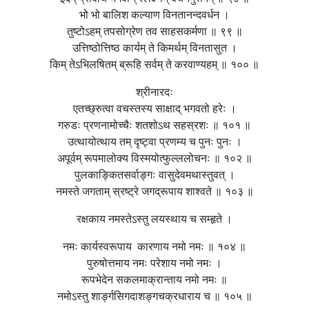
भो भो बालिश कल्याण विनतानन्दवर्धन ।
तुष्टोऽहम् तपसोग्रेण तव साहसकर्मणा ॥ ९९ ॥
उत्तिष्ठोत्तिष्ठ कार्यम् ते किमर्थम् विनतासुत ।
किम् तेऽभिलषितम् ब्रूहि सर्वम् ते करवाण्यहम् ॥ १०० ॥
श्रीनारदः
एतच्छ्रुत्वा वचस्तस्य साक्षाद् भगवतो हरेः ।
गरुडः प्रणनामोच्चैः शतशोऽथ सहस्रशः ॥ १०१ ॥
उत्थायोत्थाय तम् दृष्ट्वा प्रणम्य च पुनः पुनः ।
अपूर्वम् रूपमालोक्य विस्मयोत्फुल्ललोचनः ॥ १०२ ॥
पुलकाङ्कितसर्वाङ्गः वासुदेवमथास्तुवत् ।
नमस्ते जगताम् स्रष्ट्रे जगद्रूपाय शाश्वते ॥ १०३ ॥
रक्षकाय नमस्तेऽस्तु लयस्थाय च सम्हृते ।
नमः कार्यस्वरूपाय कारणाय नमो नमः ॥ १०४ ॥
पुरुषोत्तमाय नमः परेशाय नमो नमः ।
रूपभेदेन सकलमाक्रान्ताय नमो नमः ॥
नमोऽस्तु शार्ङ्गसिगदाशङ्गचक्रधाराय च ॥ १०५ ॥