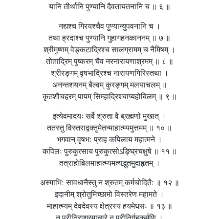
यानि तीर्थानि पुण्यानि दैवतायतनानि च ॥ ६ ॥
नद्यश्च गिरयश्चैव पुण्यान्युपवनानि च ।
तथा ह्रदाश्च पुण्यानि गुहागहनकाननम् ॥ ७ ॥
श्रीमुष्णम् वेङ्कटाद्रिश्च सालग्रामम् च नैमिषम् ।
तोताद्रिम् पुष्करम् चैव नरनारायणाश्रमम् ॥ ८ ॥
श्रीरङ्गम् वृषभाद्रिश्च नारायणगिरिस्तथा ।
अनन्तशयनम् बैल्वम् कुरङ्गम् मलयाचलम् ॥
कृतशौचहरम् पापम् सिम्हाद्रिश्चाप्यहोबिलम् ॥ ९ ॥
इत्येवमादयः सर्वे श्रुता वै ब्रह्मणो मुखात् ।
ततस्तु विस्तराद्वक्तुमेतन्माहात्म्यमुत्तमम् ॥ १० ॥
भगवान् वृषभः प्राह कपिलाय महात्मने ।
कपिलः पुरुकुत्साय पुरुकुत्सोऽङ्घ्रिचक्षुषे ॥ ११ ॥
तत्राहोबिलमाहात्म्यमत्यद्भुतमुदाहृतम् ।
अस्माभिः सावधानैस्तु न श्रुतम् कर्मचोदितैः ॥ १२ ॥
इदानीम् श्रोतुमिच्छामो विस्तरेण महामते ।
माहात्म्यम् देवदेवस्य क्षेत्रस्य हयमेधसः ॥ १३ ॥
न प्रीतिराश्रमाचारे न प्रीतिर्गृहकर्मणि ।