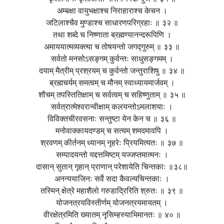
अम्बक्षा वायुभक्षाश्च निराहाराश्च केचन ।
जटिलाश्चैव मुण्डाश्च साधारणपरिग्रहाः ॥ ३२ ॥
तथा शब्दे च निष्णाता ब्रह्मण्यानन्दरूपिणि ।
अमाययात्मव्यक्त्या च तोषयन्तो जगद्गुरुम् ॥ ३३ ॥
सर्वतो मनसोऽसङ्गम् कुर्वन्तः साधुसङ्गमम् ।
दयाम् मैत्रीम् प्रश्रयम् च कुर्वन्तो जन्तुराशिषु ॥ ३४ ॥
ब्रह्मचर्यम् समत्वम् च मौनम् स्वाध्यायमार्जवम् ।
शौचम् तपस्तितिक्षाम् च सर्वत्वम् च सहिष्णुताम् ॥ ३५ ॥
सर्वत्रात्मेश्वरान्वीक्षाम् कलयन्तोऽमलाशयाः ।
विविक्तचीरवसनाः सन्तुष्टा येन केन च ॥ ३६ ॥
मनोवाक्कायदण्डम् च सत्यम् शमदमावपि ।
श्रवणम् कीर्तनम् ध्यानम् नृहरेः प्रियमित्यतः ॥ ३७ ॥
सम्पादयन्तो यद्दत्तमिष्टम् यज्जप्तमात्मनः ।
दासान् सुतान् गृहान् प्राणान् परेशायेति चिन्तकाः ॥३८॥
अनन्ययाजिनः सर्वे सदा कैवल्यचिन्तकाः ।
तस्मिन् क्षेत्रे महाशैलो गरुडाद्रिरिति श्रुतः ॥ ३९ ॥
योजनत्रयविस्तीर्णम् योजनत्रयमायतम् ।
वीरक्षेत्रमिति ख्यातम् नृसिम्हस्याभिमानतः ॥ ४० ॥