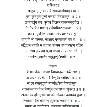
श्रीनारदः
शृणुध्वम् मुनयः सर्वे सावधानमिदम् वचः ।
पुरा कृतयुगे पुण्ये गरुडो विनतासुतः ॥ २ ॥
तपश्चर्तुम् मनः कुर्वन् पितरम् वाक्यमब्रवीत् ।
केनोपायेन भगवन् सर्वेषामिष्टसम्भवः ॥ ३ ॥
को वा पूरयिता लोके मनोरथशतस्य तु ।
त्वम् हि नो जनकः साक्षाद् गुरुराचार्य एव च ॥ ४ ॥
यद्धितम् ब्रूहि मे तत्त्वम् नान्यम् पश्याम्यहम् गतिम् ।
अनाथम् कृपणम् मूढम् मग्नम् सम्सारसागरे ||
उपदेशप्रदानेन समुद्धर्तुमिहार्हसि ॥ ५ ॥
कश्यपः
ये भवार्णवसम्मग्नाः विषयाक्रान्तचेतसाः ।
आराधनीयस्तैः सर्वैर्विष्णुरेव महीतले ॥ ६ ॥
स एव तेषामुद्धर्ता नान्योऽस्ति विनतासुत ।
तस्माज्जगत्पतिम् विष्णुम् तमाराधय सुव्रत ॥ ७ ॥
अनाराध्य हरिम् भक्त्या को लोकान् कामयेद् बुधः ।
हरावाराधिते तस्मिन् सुलभाः सर्वसम्पदः ॥ ८ ॥
यमाराध्य चतुर्वक्त्रः कृतवान् सृष्टिसम्भवम् ।