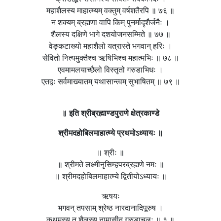
महाशैलस्य माहात्म्यम् वक्तुम् वर्षशतैरपि ॥ ७६ ॥
न शक्यम् ब्रह्मणा वापि किम् पुनर्मादृशैर्जनैः ।
शैलस्य दक्षिणे भागे दशयोजनसम्मिते ॥ ७७ ॥
वेङ्कटाख्यो महाशैलो यत्रास्ते भगवान् हरिः ।
सेवितो नित्यमुक्तैश्च ऋषिभिश्च महात्मभिः ॥ ७८ ॥
एवमामलयाच्छैलो विस्तृतो गरुडाभिधः ।
एतद्वः सर्वमाख्यातम् यथासान्त्वम् सुभाषितम् ॥ ७९ ॥
॥ इति श्रीब्रह्माण्डपुराणे क्षेत्रकाण्डे
श्रीमदहोबिलमाहात्म्ये
प्रथमोऽध्यायः
॥
॥ श्रीः ॥
॥ श्रीमते लक्ष्मीनृसिम्हपरब्रह्मणे नमः ॥
॥ श्रीमदहोबिलमाहात्म्ये द्वितीयोऽध्यायः ॥
ऋषयः
भगवन् तपसाम् श्रेष्ठ नारदानादिपूरुष ।
कथमस्य तु शैलस्य नामासीद् गरुडाचलः ॥ १ ॥