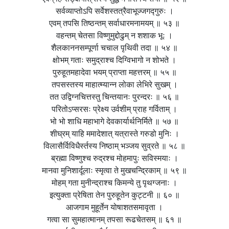
सर्वव्याप्तोऽपि सर्वेशस्तत्रैवाभूज्जगद्गुरुः ।
एवम् तपसि तिष्ठन्तम् सर्वाधारमनामयम् ॥ ५३ ॥
वहन्तम् चेतसा विष्णुमुद्दोढुम् न शशाक भूः ।
शैलकाननसम्पूर्णा चचाल पृथिवी तदा ॥ ५४ ॥
क्षोभम् गताः समुद्राश्च दिग्विभागो न शोभते ।
पुरुहूतमहादेवा भयम् प्राप्ता महत्तरम् ॥ ५५ ॥
तपसस्तस्य माहात्म्यान्न लोका लेभिरे सुखम् ।
तत उद्विग्नचित्तस्तु चिन्तयानः पुरन्दरः ॥ ५६ ॥
परितोऽप्सरसः प्रेक्ष्य उर्वशीम् प्राह गर्विताम् ।
भो भो शाधि महाभागे देवकार्यार्थनिर्मिते ॥ ५७ ॥
शीघ्रम् याहि ममादेशात् यत्रास्ते गरुडो मुनिः ।
विलासैर्विविधैर्स्तस्य निष्ठाम् भञ्जय सुव्रते ॥ ५८ ॥
ब्रह्मा विष्णुश्च रुद्रश्च मोहमापुः सविस्मयाः ।
मानवा मुनिशार्दूलाः स्मृत्वा ते मुखचन्द्रिकाम् ॥ ५९ ॥
मोहम् गता मुनीन्द्राश्च किमन्ये तु पृथग्जनाः ।
इत्युक्ता प्रेषिता तेन पुरुहूतेन कुट्टनी ॥ ६० ॥
आजगाम मुहूर्तेन योषाशतसमावृता ।
गत्वा सा सुमहात्मानम् तपसा रूढचेतसम् ॥ ६१ ॥