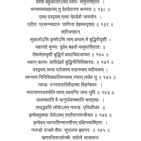
देवेश बहुकालोऽयम् पर्वतः समुपाश्रितः ।
मन्नामव्यवहारम् तु देवदेवास्य कल्पय ॥ १३८ ॥
एवम् वरद्वयम् दत्वा देवदेवो जनार्दनः ।
प्रीतः प्रसन्नवदनः पाणिना देहमस्पृशत् ॥ १३९ ॥
श्रीभगवान्
सुबालोऽसि कृशोऽसि त्वम् कथम् ते बुद्धिरीदृशी ।
महान्तो मुनयः पूर्वम् बहवो मामुपाश्रिताः ॥
तेषामेतादृशी बुद्धिर्न कदाचिदजायत ॥ १४० ॥
भवान् कल्यः कविर्दक्षो बुद्धिनीतिविशारदः ॥ १४१ ॥
वरद्वयम् त्वया प्रोक्तम् वाहनत्वम् मदीयकम् ।
त्वन्नाम गिरिविख्यातिरुभयम् स्यात् तथैव तु ॥ १४२ ॥
गरुडः पन्नगारातिर्वेदात्मा विहगेश्वरः ।
नारायणरथश्चेति त्वाम् वक्ष्यन्ति जना भुवि ॥ १४३ ॥
यावच्चरति वै भानुर्यावच्चरति चन्द्रमाः ।
तावद्भवति लोकेऽयम् गारुडः पृथिवीधरः ॥
इत्येवमुक्त्वा देवोऽयम् तत्रैवान्तरधीयत ॥ १४४ ॥
इत्येवम् भवनाशिन्यास्तीरम् दक्षिणमाश्रितः ।
गारुडो राजते शैलः सुरालय इवापरः ॥ १४५ ॥
खगपतितपसोच्चैः सर्वतो भासमानः