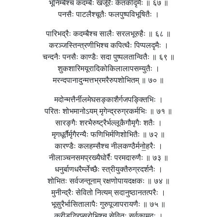
भूनिम्बैश्च कदम्बैः खर्जूरैः केतकीदृमैः ॥ ६७ ॥
पनसैः पाटलैश्चूतैः फलपुष्पविभूषितैः ।
पारिभद्रैः कदम्बैश्च सालैः सरलभूरुहैः ॥ ६८ ॥
करञ्जस्तिन्त्रणीभिश्च कपित्थैः पिप्पलदृमैः ।
चन्दनैः पनसैः काण्डैः सदा पुष्पलतान्वितैः ॥ ६९ ॥
शुकशारिमयूरादिकोकिलालापसम्युतैः ।
मरन्दपानादुन्मत्तभ्रमरैरुपशोभितम् ॥ ७० ॥
मदोन्मत्तैर्नीलमेघसङ्काशैर्गजपङ्क्तिभिः ।
परितः शोभमानोऽयम् मृगेन्द्ररुग्रकर्मभिः ॥ ७१ ॥
सारङ्गैः शरभैरुष्ट्रैर्भल्लूकैगौमृगैः शतैः ।
मृगधूर्तैर्मृगैरन्यैः फणिभिर्मणिशोभितैः ॥ ७२ ॥
कारण्डैः कलहम्सैश्च नीलकण्ठैर्मनो॒हरैः ।
नीलाञ्चनसमप्रख्यैघोर्रैः परमदारुणैः ॥ ७३ ॥
धनुर्बाणधरैर्म्लेच्छैः स्त्रीयुक्तैरुग्रदर्शनैः ।
शोभितः सर्वजन्तूनाम् रक्षणोपायदक्षकः ॥ ७४ ॥
मुनीन्द्रैः सेवितो नित्यम् सदानुष्ठानतत्परैः ।
भूसुरैर्भासितालापैः गुरुपूजापरायणैः ॥ ७५ ॥
क्रीडद्भिरप्सरोभिश्च सेवितः सर्वकामदः ।