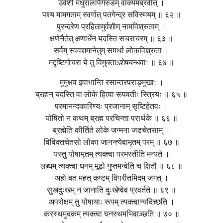
उर्वशी मधुरालापैर्गरुडम् वाक्यमब्रवीत् ।
पश्य मामगताम् स्वर्गात् पतगेन्द्र सविस्मयम् ॥ ६२ ॥
पुरन्दरेण प्रहितामुर्वशीम् नामविश्रुताम् ।
क्षणेनैतेत् क्षणार्धेन यदस्ति सचराचरम् ॥ ६३ ॥
सर्वम् स्ववशमानेतुम् समर्था लोकविश्रुता ।
मद्दृष्टिगोचरा ये तु विमुक्ताऽशेषबन्धवाः ॥ ६४ ॥
मुमुक्षव इवाभान्ति रसान्तरपराङ्मुखाः ।
ब्रह्मन् यदस्ति वा लोके हित्वा रूपवतीः स्त्रियः ॥ ६५ ॥
परमानन्दकारिण्यः प्रजानाम् सृष्टिहेतवः ।
योषितो न कथम् ब्रह्म परचिन्ता परार्थके ॥ ६६ ॥
ब्रह्मेति कीर्तिते लोके जन्मना जडचेतसाम् ।
विविक्तचेतसो लोका जानन्त्येवामृतम् परम् ॥ ६७ ॥
यस्तु योषामृतम् त्यक्त्वा परमस्तीति मन्यते ।
लब्धम् त्यक्त्वा धनम् मूढो गुप्तमन्वेति च क्षितौ ॥ ६८ ॥
अहो बत महत् कष्टम् विपरीतमिदम् जगत् ।
सुखदुःखम् न जानाति दुःखेष्वेव प्रवर्तते ॥ ६९ ॥
अपरोक्षम् तु योषायाः रूपम् त्यक्त्वान्यदिच्छति ।
करस्थमुदकम् त्यक्त्वा घनस्थमभिवाञ्छति ॥ ७० ॥