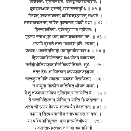
उच्छ्रितैः शृङ्गनिचयैः चलद्भास्करचन्द्रमाः ।
दूरादालक्ष्यते शृङ्गैर्दुःखसागरसेतुभिः ॥ ४१ ॥
मेरुवत् प्रकटाकारम् कश्चिच्छृङ्गस्तु लक्ष्यते ।
तच्छायाचलनम् नास्ति मुक्तानाम् पदवी यथा ॥ ४२ ॥
हिरण्यकशिपोः पूर्वमसुराणाम् महीयसः ।
गृहस्य स्तम्भभूतोऽयम् कालादचलताम् गतः ॥ ४३ ॥
अद्यापि दृश्यते तत्र मध्यदेशे हरिः स्वयम् ।
ज्वालाऽऽकारोनृसिम्होऽयमयुतार्कसमप्रभः ॥ ४४ ॥
हिरण्यकशिपोस्तत्र वक्षःपीठम् व्यदारयत् ।
नखैर्दम्भोळिसङ्काशैर्नाकिप्रीतिकरैः शुभैः ॥ ४५ ॥
तत्र देवः क्षालितवान् करपङ्केरुहद्वयम् ।
रक्तकुण्डमिति ख्यातम् मध्यदेशे विराजितम् ॥ ४६ ॥
न वायुना नातपेन कतिचित् क्षीयते जलम् ।
ये तु तज्जलमालोक्य नृसिम्हम् सम्स्मरन्ति वै ॥ ४७ ॥
ते रक्तमिश्रिताम् योनिम् न यान्ति हि कदाचन ।
अस्य चोग्रस्य देवस्य शान्त्यर्थम् देवतागण: ॥ ४८ ॥
गङ्गाम् त्रिपथगान्नीय स्नापयामास सादरम् ।
सा पश्चिमाभिमुखतः प्रवहन्त्यतिभीषणा ॥ ४९ ॥
भवसन्तापहरणात् तन्नामा भवनाशिनी ।