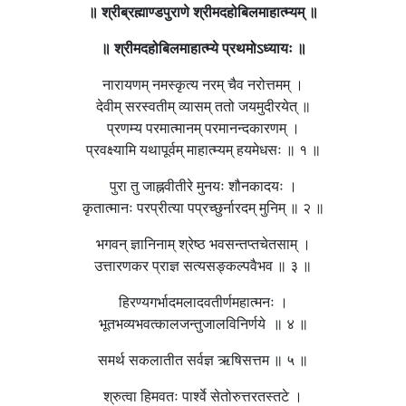
॥ श्रीब्रह्माण्डपुराणे श्रीमदहोबिलमाहात्म्यम्
॥
॥ श्रीमदहोबिलमाहात्म्ये प्रथमोऽध्यायः ॥
नारायणम् नमस्कृत्य नरम् चैव नरोत्तमम् ।
देवीम् सरस्वतीम् व्यासम् ततो जयमुदीरयेत् ॥
प्रणम्य परमात्मानम् परमानन्दकारणम् ।
प्रवक्ष्यामि यथापूर्वम् माहात्म्यम् हयमेधसः ॥ १ ॥
पुरा तु जाह्नवीतीरे मुनयः शौनकादयः ।
कृतात्मानः परप्रीत्या पप्रच्छुर्नारदम् मुनिम् ॥ २ ॥
भगवन् ज्ञानिनाम् श्रेष्ठ भवसन्तप्तचेतसाम् ।
उत्तारणकर प्राज्ञ सत्यसङ्कल्पवैभव ॥ ३ ॥
हिरण्यगर्भादमलादवतीर्णमहात्मनः ।
भूतभव्यभवत्कालजन्तुजालविनिर्णये ॥ ४ ॥
समर्थ सकलातीत सर्वज्ञ ऋषिसत्तम ॥ ५ ॥
श्रुत्वा हिमवतः पार्श्वे सेतोरुत्तरतस्तटे ।