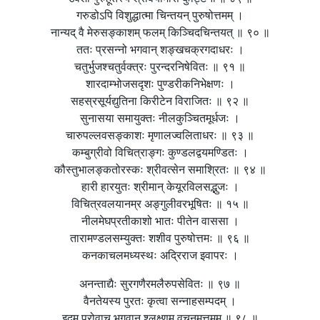
गरुडोऽपि विशुद्धात्मा चिन्तयन् पुरुषोत्तमम् ।
नान्यद् वै मेरुसङ्काशम् फलम् किञ्चिदचिन्तयत् ॥ ९० ॥
ततः प्रसन्नो भगवान् शङ्खचक्रगदाधरः ।
चतुर्भुजश्चतुर्वक्त्रः पुरन्दरनिषेवितः ॥ ९१ ॥
शारदाम्भोजसदृशः पुण्डरीकनिभेक्षणः ।
सहस्रसूर्यद्युतिना किरीटेन विराजितः ॥ ९२ ॥
सुनासया समायुक्तः नीलकुञ्चितमूर्धजः ।
चारुपल्लवसङ्काशः मृणालज्वलिताधरः ॥ ९३ ॥
कम्बुग्रीवो विचित्राङ्गः कुण्डलद्वयमण्डितः ।
कौस्तुभालङ्कतोरस्कः श्रीवत्सेन समाश्रितः ॥ ९४ ॥
हारी हारयुतः श्रीमान् केयूरविलसद्भुजः ।
विचित्रवलयानम्र अङ्गुलीवरभूषितः ॥ १५ ॥
नीलमेघप्रतीकाशो भातः पीतेन वाससा ।
तारामण्डलसम्युक्तः शशीव पुरुषोत्तमः ॥ ९६ ॥
कनकाचलमध्यस्थः अद्रिराज इवापरः ।
अनन्ताद्यैः सुरगणैरमलैरुपसेवितः ॥ ९७ ॥
वैनतेयस्य पुरतः कृत्वा सन्नाहसम्पदम् ।
इदम् प्रोवाच भगवान् श्लक्ष्णम् वचनमुत्तमम् ॥ ९८ ॥