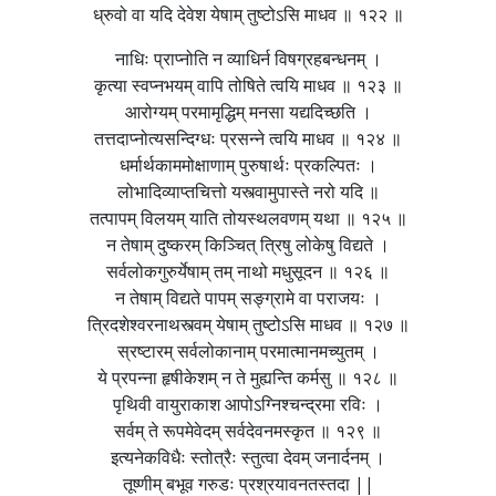
ध्रुवो वा यदि देवेश येषाम् तुष्टोऽसि माधव ॥ १२२ ॥
नाधिः प्राप्नोति न व्याधिर्न विषग्रहबन्धनम् ।
कृत्या स्वप्नभयम् वापि तोषिते त्वयि माधव ॥ १२३ ॥
आरोग्यम् परमामृद्धिम् मनसा यद्यदिच्छति ।
तत्तदाप्नोत्यसन्दिग्धः प्रसन्ने त्वयि माधव ॥ १२४ ॥
धर्मार्थकाममोक्षाणाम् पुरुषार्थः प्रकल्पितः ।
लोभादिव्याप्तचित्तो यस्त्वामुपास्ते नरो यदि ॥
तत्पापम् विलयम् याति तोयस्थलवणम् यथा ॥ १२५ ॥
न तेषाम् दुष्करम् किञ्चित् त्रिषु लोकेषु विद्यते ।
सर्वलोकगुरुर्येषाम् तम् नाथो मधुसूदन ॥ १२६ ॥
न तेषाम् विद्यते पापम् सङ्ग्रामे वा पराजयः ।
त्रिदशेश्वरनाथस्त्वम् येषाम् तुष्टोऽसि माधव ॥ १२७ ॥
स्रष्टारम् सर्वलोकानाम् परमात्मानमच्युतम् ।
ये प्रपन्ना हृषीकेशम् न ते मुह्यन्ति कर्मसु ॥ १२८ ॥
पृथिवी वायुराकाश आपोऽग्निश्चन्द्रमा रविः ।
सर्वम् ते रूपमेवेदम् सर्वदेवनमस्कृत ॥ १२९ ॥
इत्यनेकविधैः स्तोत्रैः स्तुत्वा देवम् जनार्दनम् ।
तूष्णीम् बभूव गरुडः प्रश्रयावनतस्तदा ||