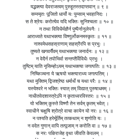
यद्भक्त्या देवराजत्वम् पुरुहूतस्तदाप्तवान् ॥ ९ ॥
सम्स्मृतः पूजितो धार्यो यः पुम्साम् भवहानिदः ।
स ते श्रेयः करोत्येव यदि भक्तिः सुनिश्चला ॥ १० ॥
न तथा विविधैर्यज्ञैर्न पुष्पैर्नानुलेपनैः ।
आराध्यते यथाभक्त्या विष्णुर्लोकनमस्कृतः ॥ ११ ॥
नाश्वमेधसहस्राणाम् सहस्रैरपि स प्रभुः ।
तुष्यते खगवर्यैवम् यथाभक्त्या जनार्दनः ॥ १२ ॥
न वेदैर्न तपोभिर्वा सन्तप्तैर्विविधैः प्रभुः ।
तुष्टिम् याति नृसिम्होऽयम् यथाभक्त्या जगत्पतिः ॥ १३ ॥
निष्किञ्चना ये ऋषयो भक्त्याराध्य जगत्पतिम् ।
यथा मुक्तिम् द्विजश्रेष्ठ धर्मार्थे च यथा परैः ॥ १४ ॥
यस्येश्वरे न भक्तिः स्यात् तम् विद्यात् पुरुषाधमम् ।
नाधीतवेदशास्त्रेऽपि न कृताध्वरविस्तरः ॥ १५ ॥
यो भक्तिम् कुरुते विष्णौ तेन सर्वम् कृतम् भवेत् ।
स्वाधीने चक्षुषि श्रोत्रे वाचा कायेन यो नरः ॥ १६ ॥
न पश्यति हरेर्मूर्तिम् तत्कथाम् न शृणोति यः ।
न वदेत गुणान् वापि तत्पूजाम् न करोति वा ॥ १७ ॥
स नरः पक्षिराजेह वृथा जीवति केवलम् ।