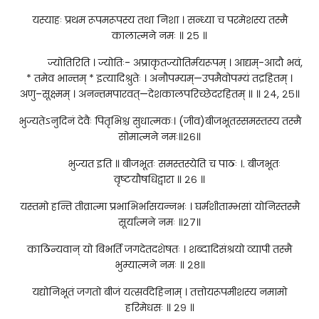
यस्याहः प्रथम रूपमरूपस्य तथा निशा । सन्ध्या च परमेशस्य तस्मै
कालात्मने नमः ॥ २५ ॥
ज्योतिरिति । ज्योतिः- अप्राकृतज्योतिर्मयरूपम् । आद्यम्-आदौ भवं,
* तमेव भान्तम् * इत्यादिश्रुतेः । अनौपम्यम्—उपमैवोपम्यं तद्रहितम् ।
अणु–सूक्ष्मम् । अनन्तमपारवत्—देशकालपरिच्छेदरहितम् ॥ ॥ २४, २५॥
भुज्यतेऽनुदिनं देवैः पितृभिश्च सुधात्मकः। (जीव)बीजभूतस्समस्तस्य तस्मै
सोमात्मने नमः॥२६॥
भुज्यत इति ॥ बीजभूतः समस्तस्येति च पाठः ।. बीजभूतः
वृष्टयौषधिद्वारा ॥ २६ ॥
यस्तमो हन्ति तीव्रात्मा प्रभाभिर्भासयन्नभः । घर्मशीताम्भसां योनिस्तस्मै
सूर्यात्मने नमः ॥२७॥
काठिन्यवान् यो बिभर्ति जगदेतदशेषतः । शब्दादिसंश्रयो व्यापी तस्मै
भुम्यात्मने नमः ॥ २८॥
यद्योनिभूतं जगतो बीजं यत्सर्वदेहिनाम् । तत्तोयरूपमीशस्य नमामो
हरिमेधसः ॥ २९ ॥