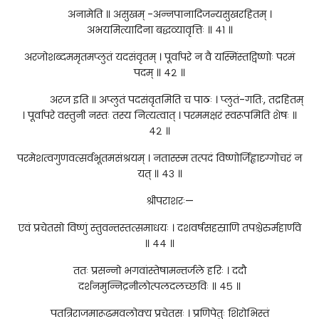
अनामेति ॥ असुखम् -अन्नपानादिजन्यसुखरहितम् ।
अभयमित्यादिना बद्धव्यावृत्तिः ॥ ४१ ॥
अरजोशब्दममृतमप्लुतं यदसंवृतम् । पूर्वापरे न वै यस्मिंस्तद्विष्णोः परमं
पदम् ॥ ४२ ॥
अरज इति ॥ अप्लुतं पदसंवृतमिति च पाठः । प्लुतं-गतिः, तद्रहितम्
। पूर्वापरे वस्तुनी नस्तः तस्य नित्यत्वात् । परममक्षरं स्वरूपमिति शेषः ॥
४२ ॥
परमेशत्वगुणवत्सर्वभूतमसंश्रयम् । नतास्स्म तत्पदं विष्णोर्जिह्वादृग्गोचरं न
यत् ॥ ४३ ॥
श्रीपराशरः—
एवं प्रचेतसो विष्णुं स्तुवन्तस्तत्समाधयः । दशवर्षसहस्राणि तपश्चेरुर्महार्णवे
॥ ४४ ॥
ततः प्रसन्नो भगवांस्तेषामन्तर्जले हरिः । ददौ
दर्शनमुन्निद्रनीलोत्पलदलच्छविः ॥ ४५ ॥
पतत्रिराजमारूढमवलोक्य प्रचेतसः । प्रणिपेतुः शिरोभिस्तं