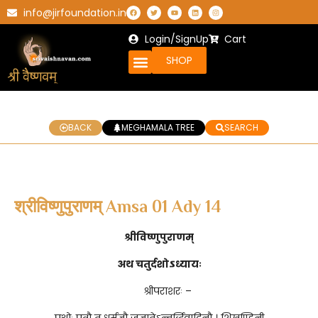
info@jirfoundation.in
Login/SignUp
Cart
SHOP
BACK
MEGHAMALA TREE
SEARCH
श्रीविष्णुपुराणम् Amsa 01 Ady 14
श्रीविष्णुपुराणम्
अथ चतुर्दशोऽध्यायः
श्रीपराशरः –
पृथोः पुत्रौ तु धर्मज्ञौ जज्ञातेऽन्तर्द्धिवादिनौ । शिखण्डिनी