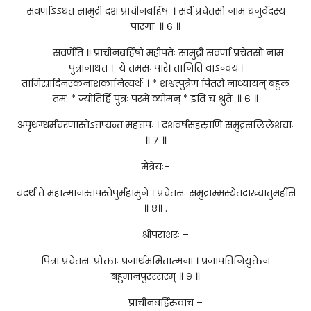
सवर्णाऽऽधत सामुद्री दश प्राचीनबर्हिषः । सर्वे प्रचेतसो नाम धनुर्वेदस्य
पारगाः ॥ ६ ॥
सवर्णेति ॥ प्राचीनबर्हिषो महीपतेः सामुद्री सवर्णा प्रचेतसो नाम
पुत्रानाधत्त । ये तमसः पारे। तानिति वाऽन्वयः।
तामिस्रादिनरकनाशकानित्यर्थः । * शश्वत्पुत्रेण पितरो नाध्यायन् बहुलं
तम: * ज्योतिर्हि पुत्रः परमे व्योमन् * इति च श्रुतेः ॥ ६ ॥
अपृथग्धर्मचरणास्तेऽतप्यन्त महत्तपः । दशवर्षसहस्राणि समुद्रसलिलेशयाः
॥ ७ ॥
मैत्रेयः-
यदर्थं ते महात्मानस्तपस्तेपुर्महामुने । प्रचेतसः समुद्राम्भस्येतदाख्यातुमर्हसि
॥ ८॥ .
श्रीपराशरः –
पित्रा प्रचेतसः प्रोक्ताः प्रजार्थममितात्मना । प्रजापतिनियुक्तेन
बहुमानपुरस्सरम् ॥ ९ ॥
प्राचीनबर्हिरुवाच –