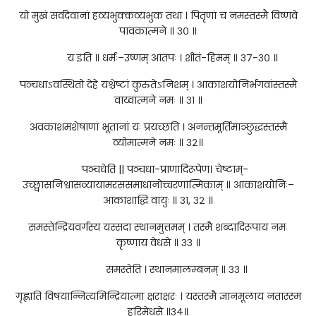
यो मुखं सर्वदेवानां हव्यभुक्कव्यभुक तथा । पितृणां च नमस्तस्मै विष्णवे
पावकात्मने ॥ ३० ॥
य इति ॥ धर्मः–उष्णम् आतपः । शीतं-हिमम् ॥ ३७-३० ॥
पञ्चधाऽवस्थितो देहे यश्चेष्टां कुरुतेऽनिशम् । आकाशयोनिर्भगवांस्तस्मै
वाय्वात्मने नमः ॥ ३१ ॥
अवकाशमशेषाणां भूतानां यः प्रयच्छति । अनन्तमूर्तिमाञ्छुद्धस्तस्मै
व्योमात्मने नमः ॥ ३२॥
पञ्चधेति || पञ्चधा-प्राणादिरूपेण। चेष्टाम्-
उच्छ्वासनिश्वासव्यायामरससमाधानोच्चरणात्मिकाम् ॥ आकाशयोनिः–
आकाशाद्धि वायुः ॥ ३१, ३२ ॥
समस्तेन्द्रियवर्गस्य यस्सदा स्थानमुत्तमम् । तस्मै शब्दादिरूपाय नमः
कृष्णाय वेधसे ॥ ३३ ॥
समस्तेति । स्थानमालम्बनम् ॥ ३३ ॥
गृह्णाति विषयान्नित्यमिन्द्रियात्मा क्षराक्षरः । यस्तस्मै ज्ञानमूलाय नतास्स्म
हरिमेधसे ॥३४॥