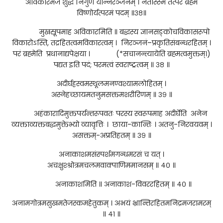
अविकारमजं शुद्धं निर्गुणं यन्निरञ्जनम् । नतास्स्म तत्परं ब्रह्म
विष्णोर्यत्परमं पदम् ॥३८॥
मुखस्रूपमाह अविकारमिति ॥ बद्धस्य ज्ञानसङ्कोचविकासरूपो
विकारोऽस्ति, तद्रहितत्वमविकारत्वम् । निरञ्जनं–प्रकृतिसंबन्धरहितम् ।
परं ब्रह्मेति प्रधानाद्यपेक्षया । (*सचानन्त्यायेति ब्रह्मत्वमुक्तम्।)
पद्यत इति पदं; परमत्वं स्वराष्ट्रत्वम् ॥ ३८ ॥
अदीर्घह्रस्वमस्थूलमनण्वश्यामलोहितम् ।
अस्नेहच्छायमतनुमसक्तमशरीरिणम् ॥ ३९ ॥
अहंकारादिमुक्तपर्यन्तरूपवतः परस्य स्वरूपमाह अदीर्घेति अनेन
व्यक्ताव्यक्तबद्धमुक्तेभ्यो व्यावृत्तिः । छाया-कान्तिः । अतनु-निरवयवम् ।
असक्तम्-अप्रतिहतम् ॥ ३९ ॥
अनाकाशमसंस्पर्शमगन्धमरसं च यत् ।
अचक्षुश्श्रोत्रमचलमवाक्पाणिममानसम् ॥ ४० ॥
अनाकाशमिति ॥ अनाकाश-विवररहितम् ॥ ४० ॥
अनामगोत्रमसुखमतेजस्कमहेतुकम् । अभयं भ्रान्तिरहितमनिद्रमजरामरम्
॥ ४१ ॥