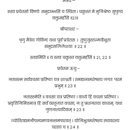
मैत्रेयः—
स्तवं प्रचेतसो विष्णोः समुद्राम्भसि यं स्थिताः। चक्रुस्तं मे मुनिश्रेष्ठ सुपुण्यं
वक्तुमर्हसि ॥२१॥
श्रीपराशर –
शृणु मैत्रेय गोविन्दं यथा पूर्वं प्रचेतसः ।
तुष्टु
वुस्तन्मयीभूताः
समुद्रसलिलेशयाः ॥ २२ ॥
स्तवमिति ॥ यं स्तवं चक्रुस्तं वक्तुमर्हसि ॥ २१, २२ ॥
प्रचेतस ऊचुः–
नतास्स्म सर्ववचसां प्रतिष्ठा यत्र शाश्वती । तमाद्यन्तमशेषस्य जगतः परमं
प्रभुम् ॥ २३ ॥
नतास्स्मेति ॥ वचसां यत्र प्रतिष्ठा । वाच्ये हि वचसां प्रतिष्ठा ।
प्रवृत्तिनिमित्तमात्रं हि सर्वं वस्तुजातं वचसां, न तु प्रधानतया वाच्यम्, यथा
गुणजात्यादिकम् ॥ २३ ॥
ज्योतिराद्यमनौपम्यमण्वनन्तमपारवत् । योनिभूतमशेषस्य स्थावरस्य
चरस्य च ॥ २४ ॥