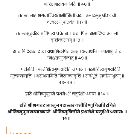
भक्तिभारावनामितैः ॥ ४६ ॥
ततस्तानाह भगवान्व्रियतामीप्सितो वरः । प्रसादसुमुखोऽहं वो
वरदस्समुपस्थितः ॥ १७ ॥
ततस्तमूचुर्वरदं प्रणिपत्य प्रचेतसः । यथा पित्रा समादिष्टं प्रजानां
वृद्धिकारणम् ॥ १८ ॥
स चापि देवस्त दत्त्वा यथाभिलषितं वरम् । अन्तर्धानं जगामाशु ते च
निश्चक्रमुर्जलात् ॥ ४९ ॥
परमिति । परमेशित्वगुणवदिति च पाठः । परमेशित्वगुणवदिति
मुक्तव्यावृत्तिः । असंश्रयमिति नित्यव्यावृत्तिः । सर्वभूतं-सर्वात्मभूतम् ॥
४३-४९ ॥
इति श्रीविष्णुपुराणे प्रथमेंऽशे चतुर्दशोऽध्यायः ॥ १४ ॥
इति श्रीभगवद्रामानुजपदान्तरंगश्रीविष्णुचित्तविरचिते
श्रीविष्णुपुराणव्याख्याने श्रीविष्णुचित्तीये प्रथमेशे चतुर्दशोऽध्यायः ॥
१४ ॥
Languages