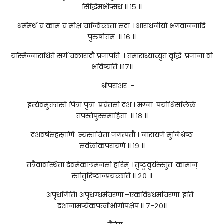
सिद्धिमभीप्सथ ॥ १५ ॥
धर्ममर्थं च कामं च मोक्षं चान्विच्छतां सदा । आराधनीयो भगवाननादिः
पुरुषोत्तमः ॥ १६ ॥
यस्मिन्नाराधिते सर्गं चकारादौ प्रजापतिः । तमाराध्याच्युतं वृद्धिः प्रजानां वो
भविष्यति ॥१७॥
श्रीपराशरः –
इत्येवमुक्तास्ते पित्रा पुत्राः प्रचेतसो दश । मग्नाः पयोधिसलिले
तपस्तेपुस्समाहिताः ॥ १८ ॥
दशवर्षसहस्राणि न्यस्तचित्ता जगत्पतौ । नारायणे मुनिश्रेष्ठ
सर्वलोकपरायणे ॥ १९ ॥
तत्रैवावस्थिता देवमेकाग्रमनसो हरिम् । तुष्टुवुर्यस्स्तुतः कामान्
स्तोतुरिष्टान्प्रयच्छति ॥ २० ॥
अपृथगिति। अपृथग्धर्मचरणाः–एकविधधर्माचरणाः इति
दशानामप्येकपत्नीभोगोपक्षेपः॥ ७-२०॥