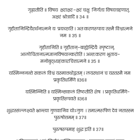
गृह्णातीति ॥ विषयः क्षराक्षरः-क्षरं चक्षुः निर्गत्य विषयग्रहणात्,
अक्षरं श्रोत्रादि ॥ ३४ ॥
गृहीतानिन्द्रियैरर्थनात्मने यः प्रयच्छति । अतःकरणरूपाय तस्मै विश्वात्मने
नमः ॥ ३५ ॥
गृहीतानिति ॥ गृहीतान्–बाह्येन्द्रियैः स्पृष्टान्,
आलोचितानात्मज्ञानविषयान्करोति । अन्त:करण भूताय–
मनोबुद्ध्यहंकारचित्तात्मने ॥ ३५ ॥
यस्मिन्ननन्ते सकलं विश्वं यस्मात्तथोद्गतम् । लयस्थानं च यस्तस्मै नमः
प्रकृतिधर्मिणे ॥३६॥
यस्मिन्निति ॥ यस्मिन्सकलं तिष्ठतीति शेषः । प्रकृतिधर्मिणे-
प्रकृतिरूपवते ॥३६॥
शुद्धस्संल्लक्ष्यते भ्रान्त्या गुणवानिव योऽगुणः । तमात्मरूपिणं देवं नतास्स्म
पुरुषोत्तमम् ॥ ३७॥
पुरुषरूपमाह शुद्ध इति ॥ ३७॥