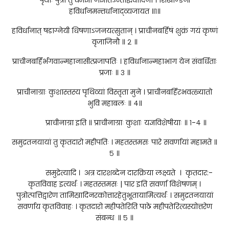
हविर्धानमन्तर्धानाद्व्यजायत ॥१॥
हविर्धानात् षडाग्नेयी धिषणाऽजनयत्सुतान् । प्राचीनबर्हिषं शुक्रं गयं कृष्णं
वृजाजिनौ ॥ २ ॥
प्राचीनबर्हिर्भगवान्महानासीत्प्रजापतिः । हविर्धानान्महाभाग येन संवर्धिताः
प्रजाः ॥ ३ ॥
प्राचीनाग्राः कुशास्तस्य पृथिव्यां विस्तृता मुने । प्राचीनबर्हिरभवत्ख्यातो
भुवि महाबलः ॥ ४॥
प्राचीनाग्रा इति ॥ प्राचीनाग्राः कुशाः यज्ञविशेषीयाः ॥ १-४ ॥
समुद्रतनयायां तु कृतदारो महीपतिः । महतस्तमसः पारे सवर्णायां महामते ॥
५ ॥
समुद्रेत्यादि । अत्र दारशब्देन दारक्रिया लक्ष्यते । कृतदार:-
कृतविवाह इत्यर्थः । महतस्तमसः | पार इति सवर्णा विशेषणम् ।
पुत्रोत्पत्तिद्वारेण तामिस्रादिनरकोत्तारहेतुभूतायामित्यर्थः । समुद्रतनयायां
सवर्णाय कृतविवाहः । कृतदारो महीपतेरिति पाठे महीपतेरित्यस्योत्तरेण
संबन्धः ॥ ५ ॥