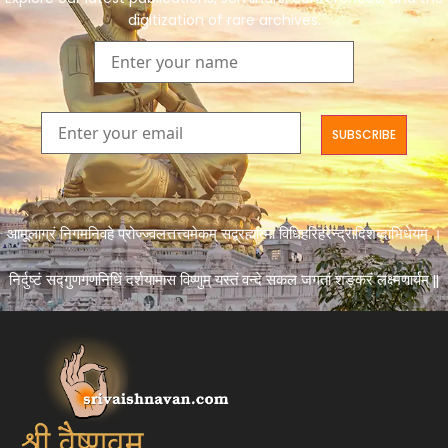
digitization of rare archives.
आमूलाग्रं निगमनिवहे प्रोज्ज्वलत्तत्त्वमेकम् सद्ब्रह्मात्मा विधिहरिहरेन्द्रादिशब्दाभिधेयम् ।
निर्दुष्टं सद्गुणगणनिधिं दर्शयामास विष्णुम् यस्तं वन्दे सकल जगतां शङ्करं लक्ष्मणार्यम् ||