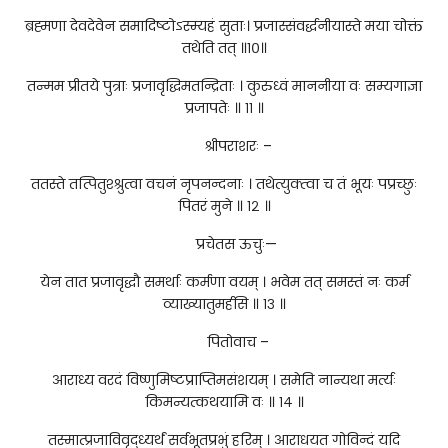
ब्रह्मणा देवदेवेन समादिष्टोऽस्म्यहं सुताः। प्रजास्संवर्द्धनीयास्ते मया चोक्तं
तथेति तत् ॥१०॥
तन्मम प्रीतये पुत्राः प्रजावृद्धिमतन्द्रिताः । कुरुध्वं माननीया वः सम्यगाज्ञा
प्रजापतेः ॥ ११ ॥
श्रीपराशरः –
ततस्ते तत्पितुश्श्रुत्वा वचनं नृपनन्दनाः । तथेत्युक्त्वा च तं भूयः पप्रच्छुः
पितरं मुने ॥ १२ ॥
प्रचेतस ऊचुः—
येन तात प्रजावृद्धौ समर्थाः कर्मणा वयम् । भवेम तत् समस्तं नः कर्म
व्याख्यातुमर्हसि ॥ १३ ॥
पितोवाच –
आराध्य वरदं विष्णुमिष्टप्राप्तिमसंशयम् । समेति नान्यथा मर्त्यः
किमन्यत्कथयामि वः ॥ १४ ॥
तस्मात्प्रजाविवृद्ध्यर्थं सर्वभूतप्रभुं हरिम् । आराधयत गोविन्दं यदि