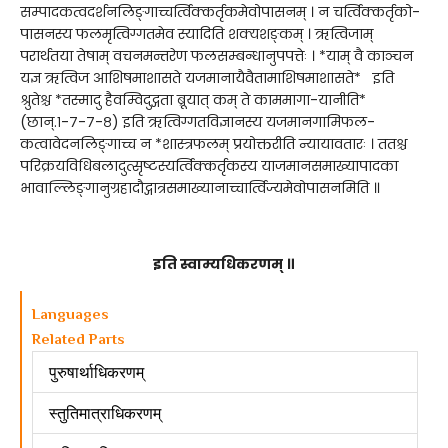
सम्पादकत्वदर्शनलिङ्गाच्चर्त्विक्कर्तृकमेवोपासनम् । न चर्त्विक्कर्तृको-
पासनस्य फलमृत्विग्गतमेव स्यादिति शक्यशङ्कम् । ऋत्विजाम्
परार्थतया तेषाम् वचनमन्तरेण फलसम्बन्धानुपपत्तेः । *याम् वै काञ्चन
यज्ञ ऋत्विज आशिषमाशासते यजमानायैवैतामाशिषमाशासते* इति
श्रुतेश्च *तस्मादु हैवम्विदुद्गता ब्रूयात् कम् ते काममागा-यानीति*
(छान्.१-७-७-८) इति ऋत्विग्गतविज्ञानस्य यजमानगामिफल-
कत्वावेदनलिङ्गाच्च न *शास्त्रफलम् प्रयोक्तरीति न्यायावतारः । ततश्च
परिक्रयविधिबलादुत्सृष्टस्यर्त्विक्कर्तृकस्य याजमानसमाख्यापादका
भावाल्लिङ्गानुग्रहादौद्गात्रसमाख्यानाच्चार्त्विज्यमेवोपासनमिति ॥
इति स्वाम्यधिकरणम् ॥
Languages
Related Parts
पुरुषार्थाधिकरणम्
स्तुतिमात्राधिकरणम्