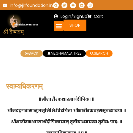
info@jirfoundation.in
Login/SignUp
Cart
SHOP
BACK
MEGHAMALA TREE
SEARCH
स्वाम्यधिकरणम्
॥श्रीशारीरकशास्त्रार्थदीपिका ॥
श्रीमद्रङ्गरामानुजमुनिभिःविरचिता श्रीशारीरकब्रह्मसूत्रव्याख्या ॥
श्रीशारीरकशास्त्रार्थदीपिकायाम् तृतीयाध्यायस्य तुरीयः पादः ॥
स्वाम्यधिकरणम् ॥ ११ ॥