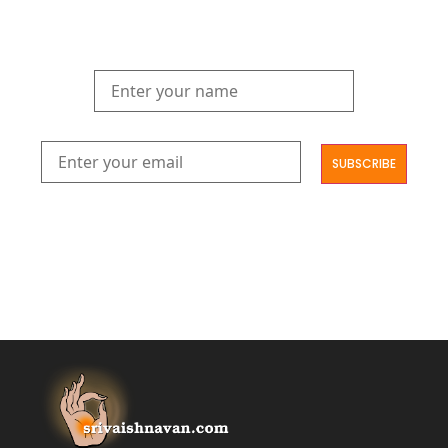
the realms of Yoga Sastra, Ayurveda, and Vedanta.
Explore our latest publications, seminars, conferences, and the
digitization of rare archives.
आमूलाग्रं निगमनिवहे प्रोज्ज्वलत्तत्त्वमेकम् सद्ब्रह्मात्मा विधिहरिहरेन्द्रादिशब्दाभिधेयम् ।
निर्दुष्टं सद्गुणगणनिधिं दर्शयामास विष्णुम् यस्तं वन्दे सकल जगतां शङ्करं लक्ष्मणार्यम् ||