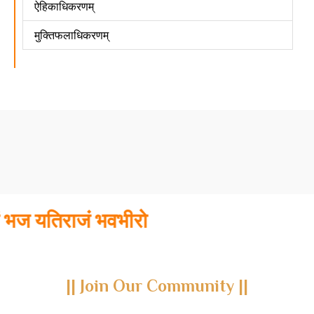
ऐहिकाधिकरणम्
मुक्तिफलाधिकरणम्
भज यतिराजं भवभीरो
|| Join Our Community ||
Subscribe to our newsletter and join us on a journey through