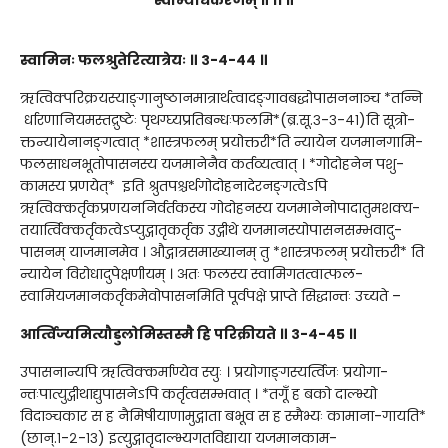
स्वामिनः फलश्रुतेरित्यात्रेयः ॥ ३-४-४४ ॥
ऋत्विक्परिक्रयस्याङ्गानुष्ठानमात्रार्थत्वादङ्गावबद्धोपासननाञ्च *तन्नि
र्धारणानियमस्तद्रुष्टेः पृथग्घ्यप्रतिबन्धःफलमि*(ब्र.सू.३-३-४१)ति सूत्रो-
क्तन्यायेनानङ्गत्वात् *शास्त्रफलम् प्रयोक्तरी*ति न्यायेन यजमानगामि-
फलसाधनभूतोपासनस्य यजमानेनैव कर्तव्यत्वात् । *गोदोहनेन पशु-
कामस्य प्रणयेत्* इति श्रुतपश्चर्थगोदोहनादेरनङ्गत्वेऽपि
ऋत्विक्कर्तृकप्रणयननिर्वर्तकस्य गोदोहनस्य यजमानेनोपादातुमशक्य-
तयार्त्विक्कर्तृकत्वेऽप्युद्गातृकर्तृक उद्गीथे यजमानस्योपासनसम्भवादु-
पासनम् याजमानमेव । औद्गात्रसमाख्यानम् तु *शास्त्रफलम् प्रयोक्तरी* ति
न्यायेन विरोधादुपेक्षणीयम् । अतः फलस्य स्वामिगतत्वात्फल-
स्वामियजमानकर्तृकमेवोपासनमिति पूर्वपक्षे प्राप्ते सिद्धान्तः उच्यते –
आर्त्विज्यमित्यौडुलोमिस्तस्मै हि परिक्रीयते ॥ ३-४-४५ ॥
उपासनान्यपि ऋत्विक्कर्माण्येव स्युः । प्रयोगाङ्गस्यर्त्विजः प्रयोगा-
न्तःपात्युद्गीथाद्युपासनेऽपि कर्तृत्वसम्भवात् । *तगूँ ह बको दाल्भ्यो
विदाञ्चकार स ह नैमिषीयाणामुद्गाता बभूव स ह स्मैभ्यः कामाना-गायति*
(छान्.१-२-१३) इत्युद्गातृदाल्भ्यगतविद्याया यजमानकाम-