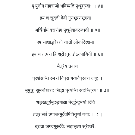
पृथुर्नाम महाराजो भविष्यति पृथुश्रवाः ॥ ४॥
इयं च सुदती देवी गुणभूषणभूषणा ।
अर्चिर्नाम वरारोहा पृथुमेवावरुन्धती ॥ ५॥
एष साक्षाद्धरेरंशो जातो लोकरिरक्षया ।
इयं च तत्परा हि श्रीरनुजज्ञेऽनपायिनी ॥ ६॥
मैत्रेय उवाच
प्रशंसन्ति स्म तं विप्रा गन्धर्वप्रवरा जगुः ।
मुमुचुः सुमनोधाराः सिद्धा नृत्यन्ति स्वःस्त्रियः ॥ ७॥
शङ्खतूर्यमृदङ्गाद्या नेदुर्दुन्दुभयो दिवि ।
तत्र सर्व उपाजग्मुर्देवर्षिपितॄणां गणाः ॥ ८॥
ब्रह्मा जगद्गुरुर्देवैः सहासृत्य सुरेश्वरैः ।