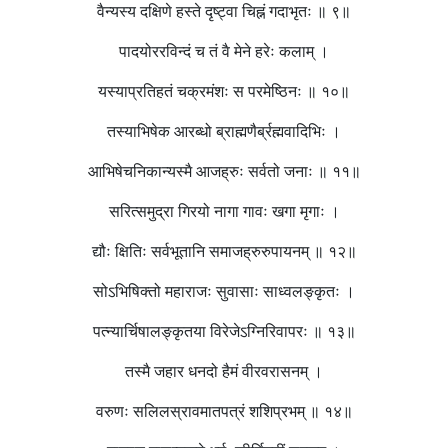
वैन्यस्य दक्षिणे हस्ते दृष्ट्वा चिह्नं गदाभृतः ॥ ९॥
पादयोररविन्दं च तं वै मेने हरेः कलाम् ।
यस्याप्रतिहतं चक्रमंशः स परमेष्ठिनः ॥ १०॥
तस्याभिषेक आरब्धो ब्राह्मणैर्ब्रह्मवादिभिः ।
आभिषेचनिकान्यस्मै आजह्रुः सर्वतो जनाः ॥ ११॥
सरित्समुद्रा गिरयो नागा गावः खगा मृगाः ।
द्यौः क्षितिः सर्वभूतानि समाजह्रुरुपायनम् ॥ १२॥
सोऽभिषिक्तो महाराजः सुवासाः साध्वलङ्कृतः ।
पत्न्यार्चिषालङ्कृतया विरेजेऽग्निरिवापरः ॥ १३॥
तस्मै जहार धनदो हैमं वीरवरासनम् ।
वरुणः सलिलस्रावमातपत्रं शशिप्रभम् ॥ १४॥