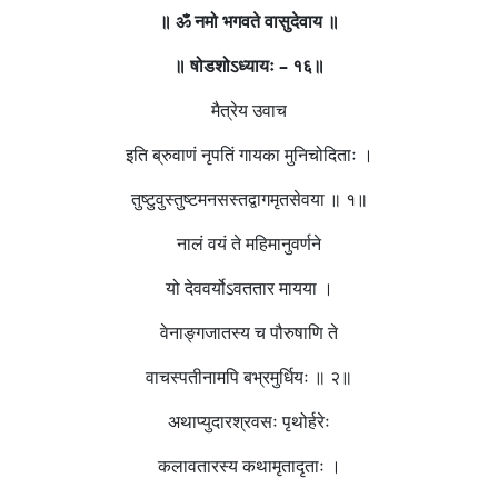
॥
ॐ
नमो
भगवते
वासुदेवाय
॥
॥
षोडशोऽध्यायः
–
१६
॥
मैत्रेय उवाच
इति ब्रुवाणं नृपतिं गायका मुनिचोदिताः ।
तुष्टुवुस्तुष्टमनसस्तद्वागमृतसेवया ॥ १॥
नालं वयं ते महिमानुवर्णने
यो देववर्योऽवततार मायया ।
वेनाङ्गजातस्य च पौरुषाणि ते
वाचस्पतीनामपि बभ्रमुर्धियः ॥ २॥
अथाप्युदारश्रवसः पृथोर्हरेः
कलावतारस्य कथामृतादृताः ।