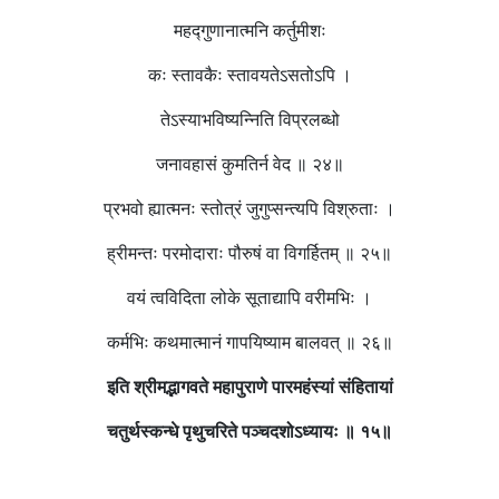
महद्गुणानात्मनि कर्तुमीशः
कः स्तावकैः स्तावयतेऽसतोऽपि ।
तेऽस्याभविष्यन्निति विप्रलब्धो
जनावहासं कुमतिर्न वेद ॥ २४॥
प्रभवो ह्यात्मनः स्तोत्रं जुगुप्सन्त्यपि विश्रुताः ।
ह्रीमन्तः परमोदाराः पौरुषं वा विगर्हितम् ॥ २५॥
वयं त्वविदिता लोके सूताद्यापि वरीमभिः ।
कर्मभिः कथमात्मानं गापयिष्याम बालवत् ॥ २६॥
इति
श्रीमद्भागवते
महापुराणे
पारमहंस्यां
संहितायां
चतुर्थस्कन्धे
पृथुचरिते
पञ्चदशोऽध्यायः
॥
१५
॥