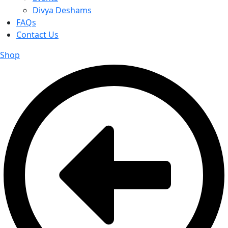
Divya Deshams
FAQs
Contact Us
Shop