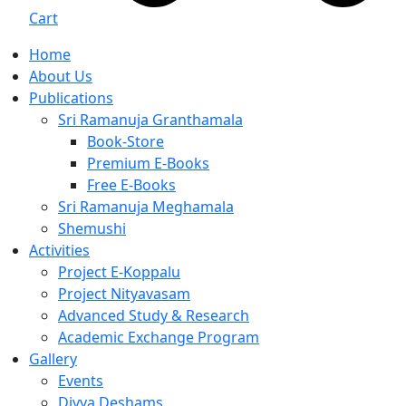
Cart
Home
About Us
Publications
Sri Ramanuja Granthamala
Book-Store
Premium E-Books
Free E-Books
Sri Ramanuja Meghamala
Shemushi
Activities
Project E-Koppalu
Project Nityavasam
Advanced Study & Research
Academic Exchange Program
Gallery
Events
Divya Deshams