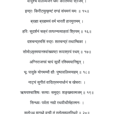
वायुश्च वालव्यजने धर्मः कीर्तिमयीं स्रजम् ।
इन्द्रः किरीटमुत्कृष्टं दण्डं संयमनं यमः ॥ १५॥
ब्रह्मा ब्रह्ममयं वर्म भारती हारमुत्तमम् ।
हरिः सुदर्शनं चक्रं तत्पत्न्यव्याहतां श्रियम् ॥ १६॥
दशचन्द्रमसिं रुद्रः शतचन्द्रं तथाम्बिका ।
सोमोऽमृतमयानश्वांस्त्वष्टा रूपाश्रयं रथम् ॥ १७॥
अग्निराजगवं चापं सूर्यो रश्मिमयानिषून् ।
भूः पादुके योगमय्यौ द्यौः पुष्पावलिमन्वहम् ॥ १८॥
नाट्यं सुगीतं वादित्रमन्तर्धानं च खेचराः ।
ऋषयश्चाशिषः सत्याः समुद्रः शङ्खमात्मजम् ॥ १९॥
सिन्धवः पर्वता नद्यो रथवीथीर्महात्मनः ।
सूतोऽथ मागधो वन्दी तं स्तोतुमुपतस्थिरे ॥ २०॥