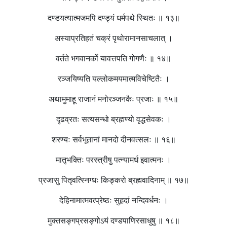
दण्डयत्यात्मजमपि दण्ड्यं धर्मपथे स्थितः ॥ १३॥
अस्याप्रतिहतं चक्रं पृथोरामानसाचलात् ।
वर्तते भगवानर्को यावत्तपति गोगणैः ॥ १४॥
रञ्जयिष्यति यल्लोकमयमात्मविचेष्टितैः ।
अथामुमाहू राजानं मनोरञ्जनकैः प्रजाः ॥ १५॥
दृढव्रतः सत्यसन्धो ब्रह्मण्यो वृद्धसेवकः ।
शरण्यः सर्वभूतानां मानदो दीनवत्सलः ॥ १६॥
मातृभक्तिः परस्त्रीषु पत्न्यामर्ध इवात्मनः ।
प्रजासु पितृवत्स्निग्धः किङ्करो ब्रह्मवादिनाम् ॥ १७॥
देहिनामात्मवत्प्रेष्ठः सुहृदां नन्दिवर्धनः ।
मुक्तसङ्गप्रसङ्गोऽयं दण्डपाणिरसाधुषु ॥ १८॥