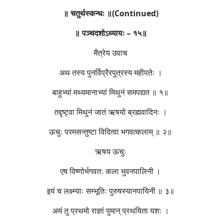
॥
चतुर्थस्कन्धः
॥(Continued)
॥
पञ्चदशोऽध्यायः
–
१५
॥
मैत्रेय उवाच
अथ तस्य पुनर्विप्रैरपुत्रस्य महीपतेः ।
बाहुभ्यां मथ्यमानाभ्यां मिथुनं समपद्यत ॥ १॥
तद्दृष्ट्वा मिथुनं जातं ऋषयो ब्रह्मवादिनः ।
ऊचुः परमसन्तुष्टा विदित्वा भगवत्कलाम् ॥ २॥
ऋषय ऊचुः
एष विष्णोर्भगवतः कला भुवनपालिनी ।
इयं च लक्ष्म्याः सम्भूतिः पुरुषस्यानपायिनी ॥ ३॥
अयं तु प्रथमो राज्ञां पुमान् प्रथयिता यशः ।