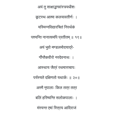
अयं तु साक्षाद्भगवांस्त्र्यधीशः
कूटस्थ आत्मा कलयावतीर्णः ।
यस्मिन्नविद्यारचितं निरर्थकं
पश्यन्ति नानात्वमपि प्रतीतम् ॥ १९॥
अयं भुवो मण्डलमोदयाद्रे-
र्गोप्तैकवीरो नरदेवनाथः ।
आस्थाय जैत्रं रथमात्तचापः
पर्यस्यते दक्षिणतो यथार्कः ॥ २०॥
अस्मै नृपालाः किल तत्र तत्र
बलिं हरिष्यन्ति सलोकपालाः ।
मंस्यन्त एषां स्त्रिय आदिराजं