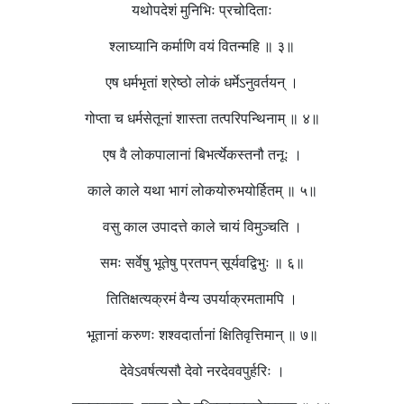
यथोपदेशं मुनिभिः प्रचोदिताः
श्लाघ्यानि कर्माणि वयं वितन्महि ॥ ३॥
एष धर्मभृतां श्रेष्ठो लोकं धर्मेऽनुवर्तयन् ।
गोप्ता च धर्मसेतूनां शास्ता तत्परिपन्थिनाम् ॥ ४॥
एष वै लोकपालानां बिभर्त्येकस्तनौ तनूः ।
काले काले यथा भागं लोकयोरुभयोर्हितम् ॥ ५॥
वसु काल उपादत्ते काले चायं विमुञ्चति ।
समः सर्वेषु भूतेषु प्रतपन् सूर्यवद्विभुः ॥ ६॥
तितिक्षत्यक्रमं वैन्य उपर्याक्रमतामपि ।
भूतानां करुणः शश्वदार्तानां क्षितिवृत्तिमान् ॥ ७॥
देवेऽवर्षत्यसौ देवो नरदेववपुर्हरिः ।