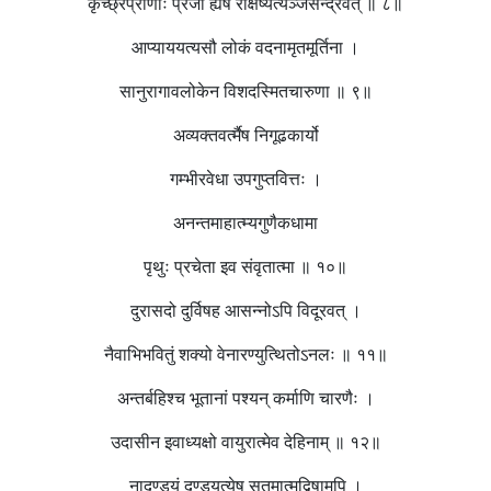
कृच्छ्रप्राणाः प्रजा ह्येष रक्षिष्यत्यञ्जसेन्द्रवत् ॥ ८॥
आप्याययत्यसौ लोकं वदनामृतमूर्तिना ।
सानुरागावलोकेन विशदस्मितचारुणा ॥ ९॥
अव्यक्तवर्त्मैष निगूढकार्यो
गम्भीरवेधा उपगुप्तवित्तः ।
अनन्तमाहात्म्यगुणैकधामा
पृथुः प्रचेता इव संवृतात्मा ॥ १०॥
दुरासदो दुर्विषह आसन्नोऽपि विदूरवत् ।
नैवाभिभवितुं शक्यो वेनारण्युत्थितोऽनलः ॥ ११॥
अन्तर्बहिश्च भूतानां पश्यन् कर्माणि चारणैः ।
उदासीन इवाध्यक्षो वायुरात्मेव देहिनाम् ॥ १२॥
नादण्ड्यं दण्डयत्येष सुतमात्मद्विषामपि ।