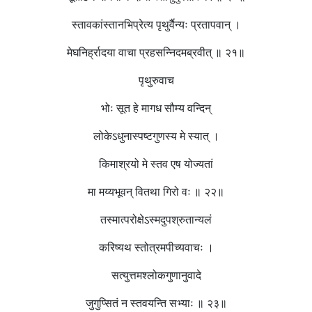
स्तावकांस्तानभिप्रेत्य पृथुर्वैन्यः प्रतापवान् ।
मेघनिर्ह्रादया वाचा प्रहसन्निदमब्रवीत् ॥ २१॥
पृथुरुवाच
भोः सूत हे मागध सौम्य वन्दिन्
लोकेऽधुनास्पष्टगुणस्य मे स्यात् ।
किमाश्रयो मे स्तव एष योज्यतां
मा मय्यभूवन् वितथा गिरो वः ॥ २२॥
तस्मात्परोक्षेऽस्मदुपश्रुतान्यलं
करिष्यथ स्तोत्रमपीच्यवाचः ।
सत्युत्तमश्लोकगुणानुवादे
जुगुप्सितं न स्तवयन्ति सभ्याः ॥ २३॥