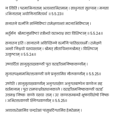
न त्विति । परमाभिजाताम् अत्यन्ताभिरामाम् । साधुजातां सुरूपाम् । मनसा
ऽभिजाताम् अयोनिजामित्यर्थः ।। 5.5.23।।
सनातने वर्त्मनि सन्निविष्टां रामेक्षणान्तां मदनाभिविष्टाम् ।
भर्तुर्मनः श्रीमदनुप्रविष्टां स्त्रीभ्यो वराभ्यश्च सदा विशिष्टाम् ।। 5.5.24।।
सनातन इति । सानातने अविच्छिन्ने वर्त्मनि पातिव्रत्यधर्मे । रामेक्षणे
अन्तो निश्चयो यस्यास्ताम् । श्रीमत् सीताचिन्तनश्रीमत् । विशिष्टाम्
उत्कृष्टाम् ।। 5.5.24।।
उष्णार्दितां सानुसृतास्रकण्ठीं पुरा वरार्होत्तमनिष्ककण्ठीम् ।
सुजातपक्ष्मामभिरक्तकण्ठीं वने प्रनृत्तामिव नीलकण्ठीम् ।। 5.5.25।।
उष्णेति । सानुसृतास्रकण्ठीम् अनुगतास्रेण अनुगतबाष्पेन कण्ठेन सह
वर्तमानाम् । पुरा रामपार्श्वावस्थानकाले । वरार्होत्तमनिष्ककण्ठीं वरार्हः
उत्तमश्च निष्कः कण्ठे यस्याः ताम् । उरः कण्ठसम्बन्धी भूषणविशेषो निष्कः
। अभिरक्तकण्ठीं स्निग्धकण्ठीम् ।। 5.5.25।।
अव्यक्तरेखामिव चन्द्ररेखां पांसुप्रदिग्धामिव हेमरेखाम् ।