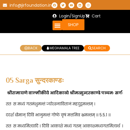
info@jirfoundation.in
Login/SignUp
Cart
SHOP
BACK
MEGHAMALA TREE
SEARCH
05 Sarga सुन्दरकाण्डः
श्रीरामायणे वाल्मीकीये आदिकाव्ये श्रीमत्सुन्दरकाण्डे पञ्चमः सर्गः
ततः स मध्यं गतमंशुमन्तं ज्योत्स्नावितानं महदुद्वमन्तम् ।
ददर्श धीमान् दिवि भानुमन्तं गोष्ठे वृषं मत्तमिव भ्रमन्तम् ।। 5.5.1 ।।
ततः स मध्यमित्यादि । दिवि आकाशे मध्यं गतम् आकाशमध्यगतमित्यर्थः ।