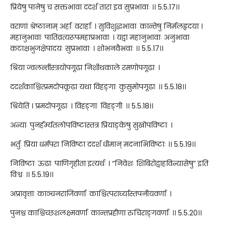
प्रियेषु पानेषु च सक्तभावा ददर्श तारा इव सुप्रभावाः ।। 5.5.17।।
वराणां श्रेष्ठानाम् अर्हाः वरार्हाः । सुविशुद्धभावाः कान्तेषु निर्मलहृदया ।
महानुभावाः पातिव्रत्यरूपमहाप्रभावाः । यद्वा महानुभावाः अनुभावाः
कटाक्षभुजक्षेपादयः सुप्रभावाः । शोभनवैभवाः ।। 5.5.17।।
श्रिया ज्वलन्तीस्त्रयोपगूढा निशीथकाले रमणोपगूढाः ।
ददर्शकाश्चित्प्रमदोपकूढा यथा विहङ्गाः कुसुमोपगूढाः ।। 5.5.18।।
श्रियेति । प्रमदोपगूढाः । विहङ्गाः विहङ्गीः ।। 5.5.18।।
अन्याः पुनर्हर्म्यतलोपविष्टास्तत्र प्रियाङ्केषु सुखोपविष्टाः ।
भर्तुः प्रिया धर्मपरा निविष्टा ददर्श धीमान् मदनाभिविष्टाः ।। 5.5.19।।
निविष्टाः ऊढाः पाणिगृहीता इत्यर्थः । “निवेशः शिबिरोद्वाहविन्यासेषु” इति
विश्वः ।। 5.5.19।।
अप्रावृत्ताः काञ्चनराजिवर्णाः काश्चित्परार्घ्यास्तपनीयवर्णाः ।
पुनश्च काश्चिच्छशलक्ष्मवर्णाः कान्तप्रहीणा रुचिराङ्गवर्णाः ।। 5.5.20।।