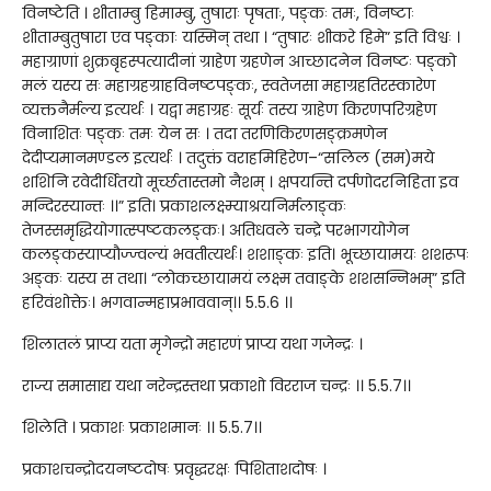
विनष्टेति । शीताम्बु हिमाम्बु, तुषाराः पृषताः, पङ्कः तमः, विनष्टाः
शीताम्बुतुषारा एव पङ्काः यस्मिन् तथा । “तुषारः शीकरे हिमे” इति विश्वः ।
महाग्राणां शुक्रबृहस्पत्यादीनां ग्राहेण ग्रहणेन आच्छादनेन विनष्टः पङ्को
मलं यस्य सः महाग्रहग्राहविनष्टपङ्कः, स्वतेजसा महाग्रहतिरस्कारेण
व्यक्तनैर्मल्य इत्यर्थः । यद्वा महाग्रहः सूर्यः तस्य ग्राहेण किरणपरिग्रहेण
विनाशितः पङ्कः तमः येन सः । तदा तरणिकिरणसङ्क्रमणेन
देदीप्यमानमण्डल इत्यर्थः । तदुक्तं वराहमिहिरेण–“सलिल (सम)मये
शशिनि रवेदीर्धितयो मूर्च्छतास्तमो नैशम् । क्षपयन्ति दर्पणोदरनिहिता इव
मन्दिरस्यान्तः ।।” इति। प्रकाशलक्ष्म्याश्रयनिर्मलाङ्कः
तेजस्समृद्धियोगात्स्पष्टकलङ्कः। अतिधवले चन्द्रे परभागयोगेन
कलङ्कस्याप्यौज्ज्वल्यं भवतीत्यर्थः। शशाङ्कः इति। भूच्छायामयः शशरूपः
अङ्कः यस्य स तथा। “लोकच्छायामयं लक्ष्म तवाङ्के शशसन्निभम्” इति
हरिवंशोक्तेः। भगवान्महाप्रभाववान्।। 5.5.6 ।।
शिलातलं प्राप्य यता मृगेन्द्रो महारणं प्राप्य यथा गजेन्द्रः ।
राज्य समासाद्य यथा नरेन्द्रस्तथा प्रकाशो विरराज चन्द्रः ।। 5.5.7।।
शिलेति । प्रकाशः प्रकाशमानः ।। 5.5.7।।
प्रकाशचन्द्रोदयनष्टदोषः प्रवृद्धरक्षः पिशिताशदोषः ।