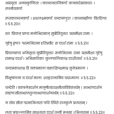
अप्रावृताः अनवकुण्ठिताः । काञ्चनराजिवर्णाः कनकरेखाकाराः ।
तपनीयवर्णाः
तप्तकाञ्चनवर्णाः । शशलक्ष्मवर्णाः चन्द्रपाण्डुराः । कान्तप्रहीणाः विरहिण्यः
।। 5.5.20।।
ततः प्रियान् प्राप्य मनोभिरामान् सुप्रीतियुक्ताः प्रसमीक्ष्य रामाः ।
गृहेषु हृष्टाः परमाभिरामा हरिप्रवीरः स ददर्श रामाः ।। 5.5.21।।
प्रियान्प्राप्य अभिसृत्य सुप्रीतियुक्ताः मनोभिरामाः रामाः प्रसमीक्ष्य गृहेषु
रामाश्च ददर्श । अभिसारिकाः कुलपालिकाश्च ददर्शेत्यर्थः ।। 5.5.21।।
चन्द्रप्रकाशाश्च हि वक्त्रमाला वक्राक्षिपक्ष्माश्च सुनेत्रमालाः ।
विभूषणानां च ददर्श मालाः शतह्रदानामिव चारुमालाः ।। 5.5.22।।
चन्द्रेति । वक्त्रनेत्रदर्शनं मानुषीत्वराक्षसीत्वविवेकार्थम् । आभरणदर्शनं
स्वदृष्टसीताभरणतुल्याभरणदर्शनार्थम् ।। 5.5.22।।
न त्वेव सीतां परमाभिजातां पथि स्थिते राजकुले प्रजाताम् ।
लतां प्रफुल्लामिव साधुजातां ददर्श तन्वीं मनसा ऽभिजाताम् ।। 5.5.23।।