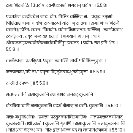
रामाभिरामेरितचित्तदोषः स्वर्गप्रकाशो भगवान् प्रदोषः ।। 5.5.8।।
प्रकाशेन चन्द्रोदयेन नष्टः दोषः तिमिरं यस्मिन् सः । प्रवृद्धः रक्षसां
पिशिताशनानां च दोषः सञ्जारूपो यस्मिन् स तथा । रामाभिः अभिरामैः
कान्तैश्च ईरितः त्यक्तः चित्तदोषः कोपाभिमानरूपः यस्मिन् । स्वर्गप्रकाशः
स्वर्गतुल्यः, तद्वदानन्दावह इत्यर्थः । भगवान् श्रीमान् । “भगः
श्रीकाममाहात्म्यवीर्ययत्नार्ककीर्तिषु” इत्यमरः । प्रदोषः गत इति शेषः ।
5.5.8 ।।
तन्त्रीस्वनाः कर्णसुखाः प्रवृत्ताः स्वपन्ति नार्यः पतिभिस्सुवृत्ताः ।
नक्तञ्चराश्चापि तथा प्रवृत्ता विहर्तुमत्यद्भुतरौद्रवृत्ताः ।। 5.5.9।।
तन्त्रीति स्पष्टम् ।। 5.5.9।।
मत्तप्रमत्तानि समाकुलानि रथाश्वभद्रासनसङ्कुलानि ।
वीरश्रिया चापि समाकुलानि ददर्श धीमान् स कपिः कुलानि ।। 5.5.10।।
मत्ताः मधुमदक्षीबाः । प्रमत्ताः प्रस्तुतकार्यविस्मारिणः । मत्तप्रमत्तजनयोगात्
कुलान्यपि तथोच्यन्ते । कुलानि गृहाणि । समाकुलानि समाकुलजनानि
। वीरश्रिया वीरलक्ष्म्या । वीरः इति भिन्नं पदं वा कपिविशेषणम् ।। 5.5.10।।