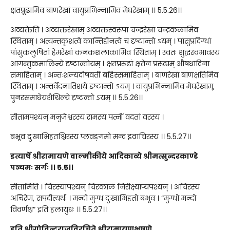
क्षतप्रूढामिव बाणरेखां वायुप्रभिन्नामिव मेघरेखाम् ।। 5.5.26।।
अव्यक्तेति । अव्यक्तरेखाम् अव्यक्तस्वरूपां चन्द्ररेखां चन्द्रकलामिव
स्थिताम् । अत्यन्तकृशत्वे कान्तिहीनत्वे च दृष्टान्तो ऽयम् । पांसुप्रदिग्धां
पांसुकलुषितां हेमरेखां कनकशलाकामिव स्थिताम् । स्वतः शुद्धस्वभावस्य
आगन्तुकमालिन्ये दृष्टान्तोयम् । क्षतप्ररूढां क्षतेन प्ररूढाम् औषधादिना
समाहिताम् । अन्तःशल्यदोषवतीं बहिस्समाहिताम् । बाणरेखां बाणक्षतिमिव
स्थिताम् । अन्तर्वेदनातिशये दृष्टान्तो ऽयम् । वायुप्रभिन्नामिव मेघरेखाम्,
पुनरसमाधेयशैथिल्ये दृ़ष्टन्तो ऽयम् ।। 5.5.26।।
सीतामपश्यन् मनुजेश्वरस्य रामस्य पत्नीं वदतां वरस्य ।
बभूव दुःखाभिहतश्चिरस्य प्लवङ्गमो मन्द इवाचिरस्य ।। 5.5.27।।
इत्यार्षे श्रीरामायणे वाल्मीकीये आदिकाव्ये श्रीमत्सुन्दरकाण्डे
पञ्चमः सर्गः ।। 5.5।।
सीतामिति । चिरस्यापश्यन् चिरकालं निरीक्ष्याप्यपश्यन् । अचिरस्य
अचिरेण, सपदीत्यर्थः । मन्दो मुग्ध दुःखाभिहतो बभूव । “मुग्धो मन्दो
विवर्णश्च” इति हलायुधः ।। 5.5.27।।
इति श्रीगोविन्दराजविरचिते श्रीरामायणभूषणे