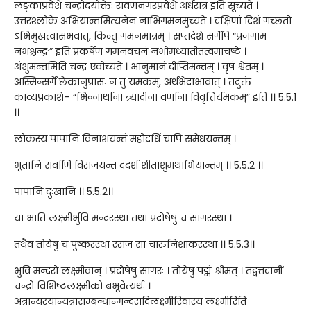
लङ्काप्रवेशे चन्द्रोदयोक्तेः रावणनगरप्रवेशे अर्धरात्र इति सूच्यते ।
उत्तरश्लोके अभियान्तमित्यनेन नाभिगमनमुच्यते । दक्षिणां दिशं गच्छतो
ऽभिमुखत्वासंभवात्, किन्तु गमनमात्रम् । सप्तदेशे सर्गेपि “प्रजगाम
नभश्चन्द्रः” इति प्रकर्षेण गमनवचनं नभोमध्यातीतत्वमाचष्टे ।
अंशुमन्तमिति चन्द्र एवोच्यते । भानुमानं दीप्तिमन्तम् । वृषं श्वेतम् ।
अस्मिन्सर्गे छेकानुप्रासः न तु यमकम्, अर्थभेदाभावात् । तदुक्तं
काव्यप्रकाशे– “भिन्नार्थानां त्र्यादीनां वर्णानां विवृत्तिर्यमकम्” इति ।। 5.5.1
।।
लोकस्य पापानि विनाशयन्तं महोदधिं चापि समेधयन्तम् ।
भूतानि सर्वाणि विराजयन्तं ददर्श शीतांशुमथाभियान्तम् ।। 5.5.2 ।।
पापानि दुःखानि ।। 5.5.2।।
या भाति लक्ष्मीर्भुवि मन्दरस्था तथा प्रदोषेषु च सागरस्था ।
तथैव तोयेषु च पुष्करस्था रराज सा चारुनिशाकरस्था ।। 5.5.3।।
भुवि मन्दरो लक्ष्मीवान् । प्रदोषेषु सागरः । तोयेषु पद्मं श्रीमत् । तद्वत्तदानीं
चन्द्रो विशिष्टलक्ष्मीको बभूवेत्यर्थः ।
अत्रान्यस्यान्यत्रासम्बन्धान्मन्दरादिलक्ष्मीरिवास्य लक्ष्मीरिति