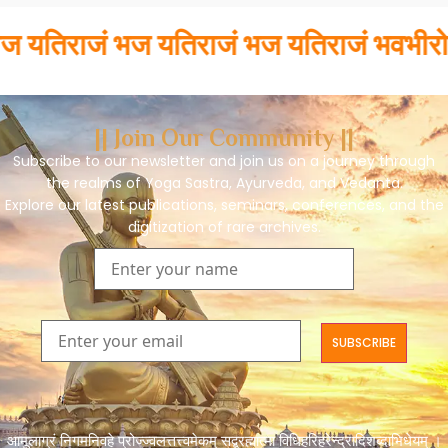
राजं भज यतिराजं भज यतिराजं भवभीरो
|| Join Our Community ||
Subscribe to our newsletter and join us on a journey through
the realms of Yoga Sastra, Ayurveda, and Vedanta.
Explore our latest publications, seminars, conferences, and the
digitization of rare archives.
आमूलाग्रं निगमनिवहे प्रोज्ज्वलत्तत्त्वमेकम् सद्ब्रह्मात्मा विधिहरिहरेन्द्रादिशब्दाभिधेयम् ।