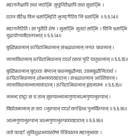
महागजैश्चापि तथा नदद्भिः सुपूजितैश्चापि तथा सुसद्भिः ।
रराज वीरैश्च विनःश्वसद्भिर्ह्रदो भुजङ्गैरिव निःश्वसद्भिः ।। 5.5.14।।
महागजैरिति । सा पुरीति शेषः । सुसद्भिः सुतरां सद्भिः । विनिःश्वसद्भिः
युद्धयोग्यवीरालाभात् ।। 5.5.14।।
बुद्धिप्रधानान् रुचिराभिधानान् संश्रद्धधानान् जगतः प्रधानान् ।
नानाविधानान् रुचिराभिधानन् ददर्श तस्यां पुरि यातुधानान् ।। 5.5.15।।
बुद्धिप्रधानान् बुद्थ्या श्रेष्ठान् प्रधानबुद्धीन्वा, उत्तमबुद्धीनित्यर्थः ।
रुचिराभिधानान् शोभनव्यवहारान् । संश्रद्धधानान् आस्तिकान् ।
नानाविधानान्नानाकारान् । रुचिराभिधानान् हृद्यनाम्नः ।। 5.5.15।।
ननन्द दृष्ट्वा स च तान् सुरूपान्नानागुणानात्मगुणानुरूपान् ।
विद्योतमानान् स तदा ऽनुरूपान् ददर्श कांश्चिच्च पुनर्विरूपान् ।। 5.5.16।।
आत्मगुणानुरूपान् आत्मगुणानुरूपव्यवहारान् ।। 5.5.16।।
ततो वरार्हाः सुविशुद्धभावास्तेषां स्त्रियस्तत्र महानुभावाः ।