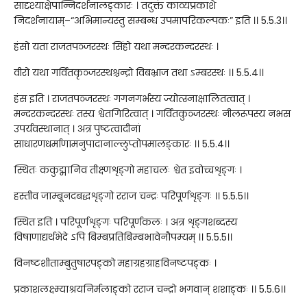
सादृश्याक्षेपान्निदर्शनालङ्कारः । तदुक्तं काव्यप्रकाशे
निदर्शनायाम्–“अभिमान्यस्तु सम्बन्ध उपमापरिकल्पकः” इति ।। 5.5.3।।
हंसो यता राजतपञ्जरस्थः सिंहो यथा मन्दरकन्दरस्थः ।
वीरो यथा गर्वितकृञ्जरस्थश्चन्द्रो विबभ्राज तथा ऽम्बरस्थः ।। 5.5.4।।
हंस इति । राजतपञ्जरस्थः गगनगर्भस्य ज्योत्स्नाक्षालितत्वात् ।
मन्दरकन्दरस्थः तस्य श्वेतगिरित्वात् । गर्वितकुञ्जरस्थः नीलरूपस्य नभस
उपर्यवस्थानात् । अत्र पुष्टत्वादीनां
साधारणधर्माणामनुपादानाल्लुप्तोपमालङ्कारः ।। 5.5.4।।
स्थितः ककुद्मानिव तीक्ष्णशृङ्गो महाचलः श्वेत इवोच्चशृङ्गः ।
हस्तीव जाम्बूनदबद्धशृङ्गो रराज चन्द्रः परिपूर्णशृङ्गः ।। 5.5.5।।
स्थित इति । परिपूर्णशृङ्गः परिपूर्णकलः । अत्र शृङ्गशब्दस्य
विषाणाद्यर्थभेदे ऽपि बिम्बप्रतिबिम्बभावेनौपम्यम् ।। 5.5.5।।
विनष्टशीताम्बुतुषारपङ्को महाग्रहग्राहविनष्टपङ्कः ।
प्रकाशलक्ष्म्याश्रयनिर्मलाङ्को रराज चन्द्रो भगवान् शशाङ्कः ।। 5.5.6।।