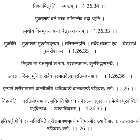
विश्वामित्रेति । स्पष्टम् ।। 1.26.34 ।।
मुक्तशापं वनं तच्च तस्मिन्नेव तदा ऽहनि ।
रमणीयं विबभ्राज यथा चैत्ररथं वनम् ।। 1.26.35 ।।
मुक्तेति । मुक्तशापं मुक्तोपद्रवम् । तस्मिन्नहनि । तदैव तत्क्षण एव । चैत्ररथं
कुबेरोद्यानम् ।। 1.26.35 ।।
निहत्य तां यक्षसुतां स रामः प्रशस्यमानः सुरसिद्धसङ्घैः ।
उवास तस्मिन् मुनिना सहैव प्रभातवेलां प्रतिबोध्यमानः ।। 1.26.36 ।।
इत्यार्षे श्रीरामायणे वाल्मीकीये आदिकाव्ये बालकाण्डे षड्विंशः सर्गः ।। 26 ।।
निहत्येति । प्रतिबोध्यमानः, मुनिनेति शेषः । कौसल्या सुप्रजा रामेत्येवं प्रबोधितो
ऽभूदित्यर्थः । उपजातिवृत्तम् ।। 1.26.36 ।।
इति श्रीगोविन्दराजविरचिते श्रीरामायणभूषणे मणिमञ्जीराख्याने बालकाण्डव्याख्याने
षड्विंशः सर्गः ।। 26 ।।