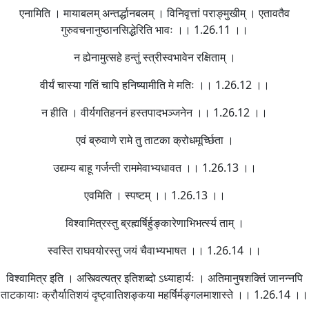
एनामिति । मायाबलम् अन्तर्द्धानबलम् । विनिवृत्तां पराङ्मुखीम् । एतावतैव
गुरुवचनानुष्ठानसिद्धेरिति भावः ।। 1.26.11 ।।
न ह्येनामुत्सहे हन्तुं स्त्रीस्वभावेन रक्षिताम् ।
वीर्यं चास्या गतिं चापि हनिष्यामीति मे मतिः ।। 1.26.12 ।।
न हीति । वीर्यगतिहननं हस्तपादभञ्जनेन ।। 1.26.12 ।।
एवं ब्रुवाणे रामे तु ताटका क्रोधमूर्च्छिता ।
उद्यम्य बाहू गर्जन्ती राममेवाभ्यधावत ।। 1.26.13 ।।
एवमिति । स्पष्टम् ।। 1.26.13 ।।
विश्वामित्रस्तु ब्रह्मर्षिर्हुङ्कारेणाभिभर्त्स्य ताम् ।
स्वस्ति राघवयोरस्तु जयं चैवाभ्यभाषत ।। 1.26.14 ।।
विश्वामित्र इति । अस्त्वित्यत्र इतिशब्दो ऽध्याहार्यः । अतिमानुषशक्तिं जानन्नपि
ताटकायाः क्रौर्यातिशयं दृष्ट्वातिशङ्कया महर्षिर्मङ्गलमाशास्ते ।। 1.26.14 ।।