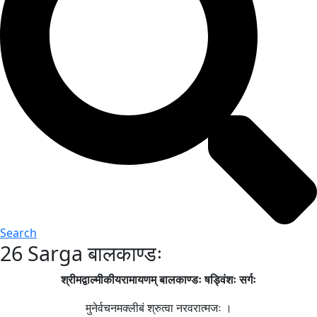
Search
26 Sarga बालकाण्डः
श्रीमद्वाल्मीकीयरामायणम् बालकाण्डः षड्विंशः सर्गः
मुनेर्वचनमक्लीबं श्रुत्वा नरवरात्मजः ।