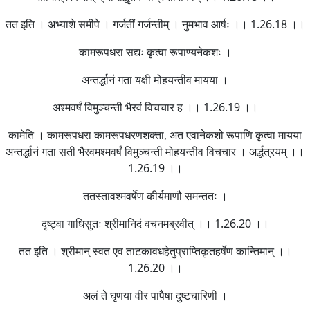
तत इति । अभ्याशे समीपे । गर्जतीं गर्जन्तीम् । नुमभाव आर्षः ।। 1.26.18 ।।
कामरूपधरा सद्यः कृत्वा रूपाण्यनेकशः ।
अन्तर्द्धानं गता यक्षी मोहयन्तीव मायया ।
अश्मवर्षं विमुञ्चन्ती भैरवं विचचार ह ।। 1.26.19 ।।
कामेति । कामरूपधरा कामरूपधरणशक्ता, अत एवानेकशो रूपाणि कृत्वा मायया
अन्तर्द्धानं गता सती भैरवमश्मवर्षं विमुञ्चन्ती मोहयन्तीव विचचार । अर्द्धत्रयम् ।।
1.26.19 ।।
ततस्तावश्मवर्षेण कीर्यमाणौ समन्ततः ।
दृष्ट्वा गाधिसुतः श्रीमानिदं वचनमब्रवीत् ।। 1.26.20 ।।
तत इति । श्रीमान् स्वत एव ताटकावधहेतुप्राप्तिकृतहर्षेण कान्तिमान् ।।
1.26.20 ।।
अलं ते घृणया वीर पापैषा दुष्टचारिणी ।