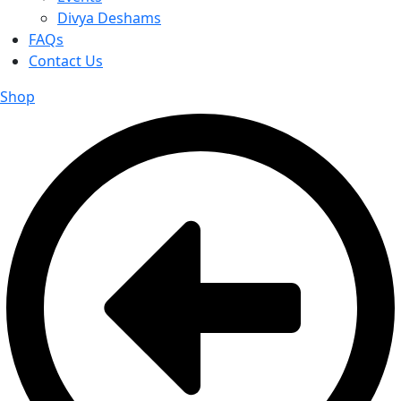
Divya Deshams
FAQs
Contact Us
Shop