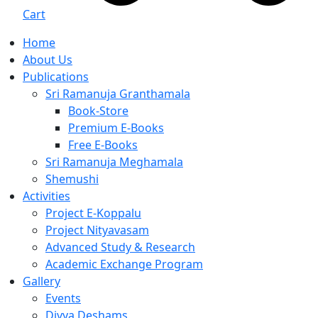
Cart
Home
About Us
Publications
Sri Ramanuja Granthamala
Book-Store
Premium E-Books
Free E-Books
Sri Ramanuja Meghamala
Shemushi
Activities
Project E-Koppalu
Project Nityavasam
Advanced Study & Research
Academic Exchange Program
Gallery
Events
Divya Deshams