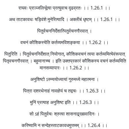
राघवः प्राञ्जलिर्भूत्वा प्रत्युवाच दृढव्रतः ।। 1.26.1 ।।
अथ ताटकावधः षड्विंशे मुनेरित्यादि । अक्लीबं धृष्टम् ।। 1.26.1 ।।
पितुर्वचननिर्देशात्पितुर्वचनगौरवात् ।
वचनं कौशिकस्येति कर्तव्यमविशङ्कया ।। 1.26.2 ।।
पितुरिति । पितुर्वचननिर्देशात् नियोगात्, कौशिकवचनं त्वया कर्तव्यमित्येवंरूपात्
पितृवचनगौरवात् । बहुमानाच्च । इति उक्तप्रकारं कौशिकस्य वचनं कर्तव्यमिति
मानसव्यापारः ।। 1.26.2 ।।
अनुशिष्टो ऽस्म्ययोध्यायां गुरुमध्ये महात्मना ।
पित्रा दशरथेनाहं नावज्ञेयं च तद्वचः ।। 1.26.3 ।।
मुनिं प्रत्याह अनुशिष्ट इति ।। 1.26.3 ।।
सो ऽहं पितुर्वचः श्रुत्वा शासनाद्ब्रह्मवादिनः ।
करिष्यामि न सन्देहस्ताटकावधमुत्तमम् ।। 1.26.4 ।।