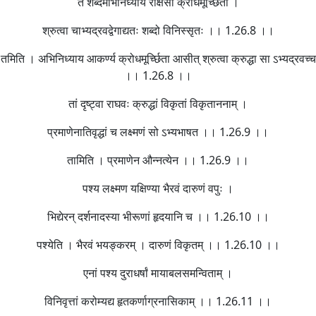
तं शब्दमभिनिध्याय राक्षसी क्रोधमूर्च्छिता ।
श्रुत्वा चाभ्यद्रवद्वेगाद्यतः शब्दो विनिस्सृतः ।। 1.26.8 ।।
तमिति । अभिनिध्याय आकर्ण्य क्रोधमूर्च्छिता आसीत् श्रुत्वा क्रुद्धा सा ऽभ्यद्रवच्च
।। 1.26.8 ।।
तां दृष्ट्वा राघवः क्रुद्धां विकृतां विकृताननाम् ।
प्रमाणेनातिवृद्धां च लक्ष्मणं सो ऽभ्यभाषत ।। 1.26.9 ।।
तामिति । प्रमाणेन औन्नत्येन ।। 1.26.9 ।।
पश्य लक्ष्मण यक्षिण्या भैरवं दारुणं वपुः ।
भिद्येरन् दर्शनादस्या भीरूणां हृदयानि च ।। 1.26.10 ।।
पश्येति । भैरवं भयङ्करम् । दारुणं विकृतम् ।। 1.26.10 ।।
एनां पश्य दुराधर्षां मायाबलसमन्विताम् ।
विनिवृत्तां करोम्यद्य हृतकर्णाग्रनासिकाम् ।। 1.26.11 ।।