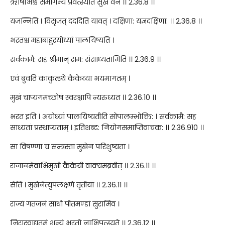
ऋषिभिश्च समागम्य प्रवत्स्यति सुखं वने ।। 2.36.8 ।।
यजन्निति । विसृजत् दददिति यावत् । दक्षिणा: यज्ञदक्षिणा: ।। 2.36.8 ।।
भरतश्च महाबाहुरयोध्यां पालयिष्यति ।
सर्वकामै: सह श्रीमान् राम: संसाध्यतामिति ।। 2.36.9 ।।
एवं ब्रुवति काकुत्स्थे कैकेय्या भयमागतम् ।
मुखं चाप्यगमच्छोषं स्वरश्चापि न्यरुध्यत ।। 2.36.10 ।।
भरत इति । अयोध्यां पालयिष्यतीति सोपालम्भोक्ति: । सर्वकामै: सह
साध्यतां प्रस्थाप्यताम् । इतिशब्द: नियोगसमाप्तिवाचक: ।। 2.36.910 ।।
सा विषण्णा च सन्त्रस्ता मुखेन परिशुष्यता ।
राजानमेवाभिमुखी कैकेयी वाक्यमब्रवीत् ।। 2.36.11 ।।
सेति । मुखेनेत्युपलक्षणे तृतीया ।। 2.36.11 ।।
राज्यं गतजनं साधो पीतमण्डां सुरामिव ।
निरास्वाद्यतमं शून्यं भरतो नाभिपत्स्यते ।। 2.36.12 ।।