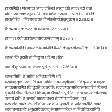
राज्यमिति । पीतमण्डां “मण्डं दधिभवं मस्तु” इति मण्डशब्दो यथा
दधिसारवाचक: तद्वदत्रापि मण्डशब्देन सुरासार उच्यते । साधो इति
सहासोक्ति: । निरास्वाद्यतमं निर्गतभोग्यवस्तुयुक्तम् ।। 2.36.12 ।।
कैकेय्यां मुक्तलज्जायां वदन्त्यामतिदारुणम् ।
राजा दशरथो वाक्यमुवाचायतलोचनाम् ।। 2.36.13 ।।
कैकेय्यामिति । आयतलोचनामिति दैन्योक्तिमूलसौन्दर्योक्ति: ।। 2.36.13 ।।
वहन्तं किं तुदसि मां नियुज्य धुरि मा ऽहिते ।
अनार्ये कृत्यमारब्धं किन्न पूर्वमुपारुध: ।। 2.36.14 ।।
वहन्तमिति । हे अहिते अहितकारिणि धुरि
वरदानहेतुकभरताभिषेचनरामविवासनरूपदुर्वहभारे । नियुज्य तथा वहन्तं
मां वत्सतरमिव किं तुदसि व्यथयसि, त्वदाज्ञप्तरामविवासनकारिणं किमर्थं
पुनरपि पीडयसीत्यर्थ: । किमधुना पीड्यते ? पूर्वमेव भवता दत्तं खल्वित्यत्राह
अनार्य इति । हे अनार्ये आरब्धं कृत्यं सेनाप्रेषणादिकम् । पूर्वं
वरप्रार्थनाकाले किमर्थं नोपारुध: नोपरुद्धवती, न प्रार्थितवतीति यावत् ।
वरयाचनाकाले अनुद्घाटितत्वात् सेनाप्रेषणादिकं न निवर्त्तितव्यमिति