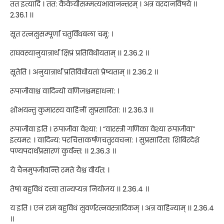
तत इत्यादि । तत: कैकेयीसम्मत्यभावानन्तरम् । अत्र वरदानविषये ।।
2.36.1 ।।
सूत रत्नसुसम्पूर्णा चतुर्विधबला चमू: ।
राघवस्यानुयात्रार्थं क्षिप्रं प्रतिविधीयताम् ।। 2.36.2 ।।
सूतेति । अनुयात्रार्थं प्रतिविधीयतां प्रेष्यताम् ।। 2.36.2 ।।
रूपाजीवाश्च वादिन्यो वणिजश्चमहाधना: ।
शोभयन्तु कुमारस्य वाहिनीं सुप्रसारिता: ।। 2.36.3 ।।
रूपाजीवा इति । रूपाजीवा वेश्या: । “वारस्त्री गणिका वेश्या रूपाजीवा”
इत्यमर: । वादिन्य: परचित्ताकर्षणचतुरवचना: । सुप्रसारिता: शिबिरदेशे
पण्यपदार्थप्रसारणं कुर्वन्त: ।। 2.36.3 ।।
ये चैनमुपजीवन्ति रमते यैश्च वीर्यत: ।
तेषां बहुविधं दत्त्वा तान्यप्यत्र नियोजय ।। 2.36.4 ।।
य इति । एनं रामं बहुविधं सुवर्णरत्नवस्त्रादिकम् । अत्र वाहिन्याम् ।। 2.36.4
।।