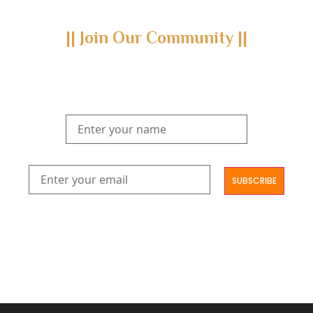
|| Join Our Community ||
Subscribe to our newsletter and join us on a journey through
the realms of Yoga Sastra, Ayurveda, and Vedanta.
Explore our latest publications, seminars, conferences, and the
digitization of rare archives.
आमूलाग्रं निगमनिवहे प्रोज्ज्वलत्तत्त्वमेकम् सद्ब्रह्मात्मा विधिहरिहरेन्द्रादिशब्दाभिधेयम् ।
निर्दुष्टं सद्गुणगणनिधिं दर्शयामास विष्णुम् यस्तं वन्दे सकल जगतां शङ्करं लक्ष्मणार्यम् ||