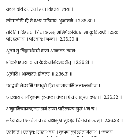
तदलं देवि रामस्य श्रिया विहतया त्वया ।
लोकतोपि हि ते रक्ष्य: परिवाद: शुभानने ।। 2.36.30 ।।
तदिति । विहतया श्रिया अलम् अभिषेकविघातं मा कुर्वित्यर्थ: । रक्ष्य:
परिहरणीय: । परिवाद: निन्दा ।। 2.36.30 ।।
श्रुत्वा तु सिद्धार्थवचो राजा श्रान्ततर: स्वन: ।
शोकोपहतया वाचा कैकेयीमिदमब्रवीत् ।। 2.36.31 ।।
श्रुत्वेति । श्रान्ततर: हीनतर: ।। 2.36.31 ।।
एतद्वचो नेच्छसि पापवृत्ते हितं न जानासि ममात्मनो वा ।
आस्थाय मार्गं कृपणं कुचेष्टा चेष्टा हि ते साधुपथादपेता ।। 2.36.32 ।।
अनुव्रजिष्याम्यहमद्य रामं राज्यं परित्यज्य सुखं धनं च ।
सहैव राज्ञा भरतेन च त्वं यथासुखं भुङ्क्ष्व चिराय राज्यम् ।। 2.36.33 ।।
एतदिति । एतद्वच: सिद्धार्थवच: । कृपणं कुत्सितमित्यर्थ: । “कदर्ये