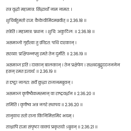
तत्र वृद्धो महामात्र: सिद्धार्थो नाम नामत: ।
शुचिर्बहुमतो राज्ञ: कैकेयीमिदमब्रवीत् ।। 2.36.18 ।।
तत्रेति । महामात्र: प्रधान: । शुचि: अकुटिल: ।। 2.36.18 ।।
असमञ्जो गृहीत्वा तु क्रीडत: पथि दारकान् ।
सरय्वा: प्रक्षिपन्नप्सु रमते तेन दुर्मति: ।। 2.36.19 ।।
असमञ्ज इति । दाकान् बालकान् । तेन प्रक्षेपेण । सशब्दबुद्बुददजननेन
हसन् रमत इत्यर्थ: ।। 2.36.19 ।।
तं दृष्ट्वा नागरा: सर्वे क्रुद्धा राजानमब्रुवन् ।
असमञ्जं वृणीष्वैकमस्मान् वा राष्ट्रवर्द्धन ।। 2.36.20 ।।
तमिति । वृणीष्व अत्र नगरे स्थापय ।। 2.36.20 ।।
तानुवाच ततो राजा किंनिमित्तमिदं भयम् ।
ताश्चापि राज्ञा संपृष्टा वाक्यं प्रकृतयो ऽब्रुवन् ।। 2.36.21 ।।