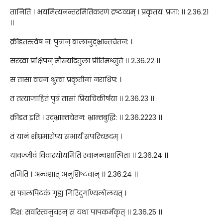
तानिति । भयमित्यनन्तरमितिकरणं द्रष्टव्यम् । प्रकृतय: प्रजा: ।। 2.36.21
।।
क्रीडतस्त्वेष न: पुत्रान् बालानुद्भ्रान्तचेतन: ।
सरय्वां प्रक्षिपन् मौर्ख्यादतुलां प्रीतिमश्नुते ।। 2.36.22 ।।
स तासां वचनं श्रुत्वा प्रकृतीनां नराधिप: ।
तं तत्याजाहितं पुत्रं तासां प्रियचिकीर्षया ।। 2.36.23 ।।
क्रीडत इति । उद्भ्रान्तचेतन: भ्रान्तबुद्धि: ।। 2.36.2223 ।।
तं यानं शीघ्रमारोप्य सभार्यं सपरिच्छदम् ।
यावज्जीवं विवास्योयमिति स्वानन्वशात्पिता ।। 2.36.24 ।।
तमिति । अन्वशात् अनुशिष्टवान् ।। 2.36.24 ।।
स फालपिटकं गृह्य गिरिदुर्गाण्यलोलयत् ।
दिश: सर्वास्त्वनुचरन् स यथा पापकर्मकृत् ।। 2.36.25 ।।