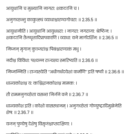
आयुधानि च मुख्यानि नागरा: शकटानि च ।
अनुगच्छन्तु काकुत्स्थं व्याधाश्चारण्यगोचरा: ।। 2.35.5 ।।
आयुधानीति । आयुधानि आयुधधरा: । नागरा: नगराजा: श्रेष्ठिन: ।
शकटानि तैलघृतादिप्रापकाणि । व्याधा: वने मार्गदर्शिन: ।। 2.36.5 ।।
निघ्नन् मृगान् कुञ्जरांश्च पिबंश्चारण्यकं मधु ।
नदीश्च विविधा: पश्यन्न राज्यस्य स्मरिष्यति ।। 2.36.6 ।।
निघ्नन्निति । राज्यस्येति “अधीगर्थदयेशां कर्मणि” इति षष्ठी ।। 2.36.6 ।।
धान्यकोशश्च य: कश्चिद्धनकोशश्च मामक: ।
तौ राममनुगच्छेतां वसन्तं निर्जने वने ।। 2.36.7 ।।
धान्यकोश इति । कोशो वासस्थानम् । अनुगच्छेतां गोण्युष्ट्रादिमुखेनेति
शेष: ।। 2.36.7 ।।
यजन् पुण्येषु देशेषु विसृजंश्चाप्तदक्षिणा: ।