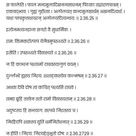
स फालेति । फालं मन्दमूलादिखननसाधनम् पिटका तद्धारणपात्रम् ।
एकवद्भाव: । गृह्य गृहीत्वा । अलोलयत् कन्दमूलाद्यर्थम् अखनदित्यर्थ: ।
यथा पापकृत्तथाचरन् अलोलयदित्यन्वय: ।। 2.36.25 ।।
इत्येनमत्यजद्राजा सगरो वै सुधार्मिक: ।
राम: किमकरोत्पापं येनैवमुपरुध्यते ।। 2.36.26 ।।
इतीति । उपरुध्यते विवास्यते ।। 2.36.26 ।।
न हि कञ्चन पश्यामो राघवस्यागुणं वयम् ।
दुर्ल्लभो ह्यस्य निरय: शशाङ्कस्येव कल्मषम् ।। 2.36.27 ।।
अथवा देवि दोषं त्वं कंचित् पश्यसि राघवे ।
तमद्य ब्रूहि तत्त्वेन ततो रामो विवास्यताम् ।। 2.36.28 ।।
अदुष्टस्य हि सन्त्याग: सत्पथे निरतस्य च ।
निर्दहेदपि शक्रस्य द्युतिं धर्मनिरोधनात् ।। 2.36.29 ।।
न हीति । निरय: निरयहेतुभूतो दोष: ।। 2.36.2729 ।।