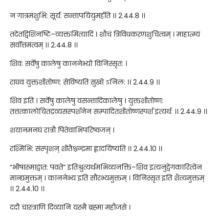
न गात्रमंशुभि: सूर्य: सन्तापयियुमर्हति ।। 2.44.8 ।।
तदेतद्विशिनष्टि–व्यक्तमित्यादि । शौचं त्रिविधकरणशुचित्वम् । माहात्म्यं
सर्वोत्तमत्वम् ।। 2.44.8 ।।
शिव: सर्वेषु कालेषु काननेभ्यो विनिस्सृत: ।
राघवं युक्तशीतोष्ण: सेविष्यति सुखो ऽनिल: ।। 2.44.9 ।।
शिव इति । सर्वेषु कालेषु वसन्तादिकालेषु । युक्तशीतोष्ण:
तत्तत्कालोचितद्रव्यसंस्पर्शनेन सम्पादितशीतोष्णस्पर्श इत्यर्थ: ।। 2.44.9 ।।
शयानमनघं रात्रौ पितेवाभिपरिष्वजन् ।
रश्मिभि: संस्पृशन् शीतैश्चन्द्रमा ह्लादयिष्यति ।। 2.44.10 ।।
“भीषास्माद्वात: पवते” इतिश्रुत्यर्थमभिव्यनक्ति–शिव इत्यनुद्वेगकारित्वेन
मान्द्यमुक्तम् । काननेभ्य इति सौरभ्यमुक्तम् । विनिस्सृत इति शैत्यमुक्तम्
।। 2.44.10 ।।
ददौ चास्त्राणि दिव्यानि यस्मै ब्रह्मा महौजसे ।