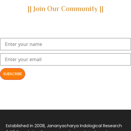
|| Join Our Community ||
Subscribe to our newsletter and join us on a journey through
the realms of Yoga Sastra, Ayurveda, and Vedanta.
Explore our latest publications, seminars, conferences, and the
digitization of rare archives.
आमूलाग्रं निगमनिवहे प्रोज्ज्वलत्तत्त्वमेकम् सद्ब्रह्मात्मा विधिहरिहरेन्द्रादिशब्दाभिधेयम् ।
निर्दुष्टं सद्गुणगणनिधिं दर्शयामास विष्णुम् यस्तं वन्दे सकल जगतां शङ्करं लक्ष्मणार्यम् ||
Established in 2008, Jananyacharya Indological Research