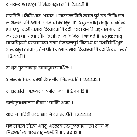
दानवेन्द्रं हतं दृष्ट्वा तिमिध्वजसुतं रणे ।। 2.44.11 ।।
ददाविति । तिमिध्वज: शम्बर: । “वैजयन्तमिति ख्यातं पुरं यत्र तिमिध्वज: ।
स शम्बर इति ख्यात: शतमायो महासुर: ।।” इत्युक्तत्वात् तत्सुतं दानवेन्द्रं
हतं दृष्ट्वा यस्मै रामाय दिव्यास्त्राणि ददौ। “यदा व्रजति सङ्ग्रामं ग्रामार्थे
नगरस्य वा। गत्वा सौमित्रिसहितो नाविजित्य निवर्त्तते ।।” इत्युक्तत्वात् ।
कदाचिद्रामो दण्डकारण्यं गत्वा वैजयन्तपुरं निरुध्य दशरथविरोधिभूतं
शम्बरसुतं हतवान्, तेन प्रीतो ब्रह्मा रामाय दिव्यास्त्राणि ददावित्यवगम्यते
।। 2.44.11 ।।
स शूर: पुरुषव्याघ्र: स्वबाहुबलमाश्रित: ।
असन्त्रस्तोप्यरण्यस्थो वेश्मनीव निवत्स्यति ।। 2.44.12 ।।
स शूर इति । अरण्यस्थो ऽपीत्यन्वय: ।। 2.44.12 ।।
यस्येषुपथमासाद्य विनाशं यान्ति शत्रव: ।
कथं न पृथिवी तस्य शासने स्थातुमर्हति ।। 2.44.13 ।।
वने रामस्य सौख्यं भवतु, भरतस्य रूढमूलत्वाद्रामस्य राज्यं न
सिद्ध्यतीत्याशङ्क्याह–यस्येति ।। 2.44.13 ।।