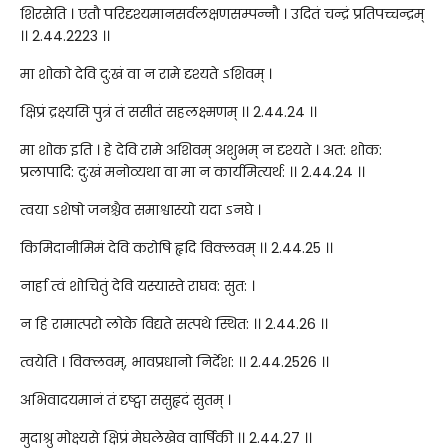
शिरसेति । एतौ परिदृश्यमानसर्वलक्षणसम्पन्नौ । उदितं चन्द्रं प्रतिपच्चन्द्रम्
।। 2.44.2223 ।।
मा शोको देवि दु:खं वा न रामे दृश्यते ऽशिवम् ।
क्षिप्रं द्रक्ष्यसि पुत्रं तं ससीतं सहलक्ष्मणम् ।। 2.44.24 ।।
मा शोक इति । हे देवि रामे अशिवम् अशुभम् न दृश्यते । अत: शोक:
प्रलापादि: दु:खं मनोव्यथा वा मा न कार्यमित्यर्थ: ।। 2.44.24 ।।
त्वया ऽशेषो जनश्चैव समाश्वास्यो यदा ऽनघे ।
किमिदानीमिमं देवि करोषि हृदि विक्लवम् ।। 2.44.25 ।।
नार्हा त्वं शोचितुं देवि यस्यास्ते राघव: सुत: ।
न हि रामात्परो लोके विद्यते सत्पथे स्थित: ।। 2.44.26 ।।
त्वयेति । विक्लवम्, भावप्रधानो निर्देश: ।। 2.44.2526 ।।
अभिवादयमानं तं दृष्ट्वा ससुहृदं सुतम् ।
मुदाश्रु मोक्ष्यसे क्षिप्रं मेघलेखेव वार्षिकी ।। 2.44.27 ।।