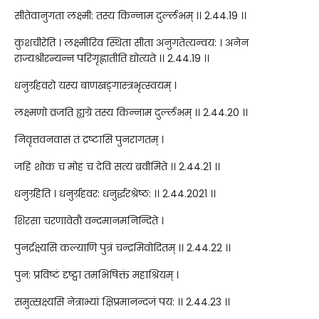
सीतेवानुगता लक्ष्मी: तस्य किन्नाम दुर्ल्लभम् ।। 2.44.19 ।।
कुशचीरेति । लक्ष्मीरिव स्थिता सीता अनुगतेत्यन्वय: । अनेन
राज्यश्रीरन्यन्न परिगृह्णातीति द्योत्यते ।। 2.44.19 ।।
धनुर्ग्रहवरो यस्य बाणखड्गास्त्रभृत्स्वयम् ।
लक्ष्मणो व्रजति ह्यग्रे तस्य किन्नाम दुर्ल्लभम् ।। 2.44.20 ।।
निवृत्तवनवासं तं द्रष्टासि पुनरागतम् ।
जहि शोकं च मोहं च देवि सत्यं ब्रवीमिते ।। 2.44.21 ।।
धनुर्ग्रहेति । धनुर्ग्रहवर: धनुर्द्धरश्रेष्ठ: ।। 2.44.2021 ।।
शिरसा चरणावेतौ वन्दमानमनिन्दिते ।
पुनर्द्रक्ष्यसि कल्याणि पुत्रं चन्द्रमिवोदितम् ।। 2.44.22 ।।
पुन: प्रविष्टं दृष्ट्वा तमभिषिक्तं महाश्रियम् ।
समुत्स्रक्ष्यसि नेत्राभ्यां क्षिप्रमानन्दजं पय: ।। 2.44.23 ।।