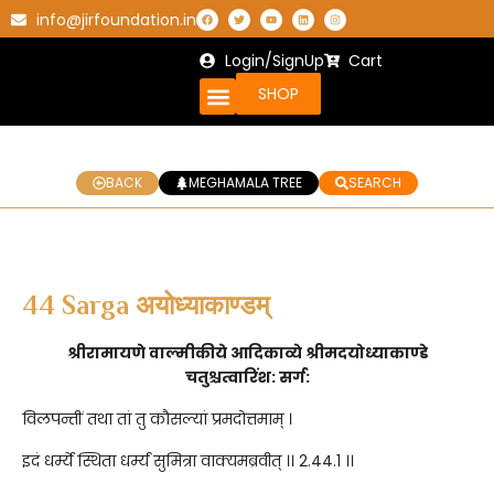
info@jirfoundation.in
Login/SignUp
Cart
SHOP
BACK
MEGHAMALA TREE
SEARCH
44 Sarga अयोध्याकाण्डम्
श्रीरामायणे वाल्मीकीये आदिकाव्ये श्रीमदयोध्याकाण्डे
चतुश्चत्वारिंश: सर्ग:
विलपन्तीं तथा तां तु कौसल्यां प्रमदोत्तमाम् ।
इदं धर्म्ये स्थिता धर्म्यं सुमित्रा वाक्यमब्रवीत् ।। 2.44.1 ।।