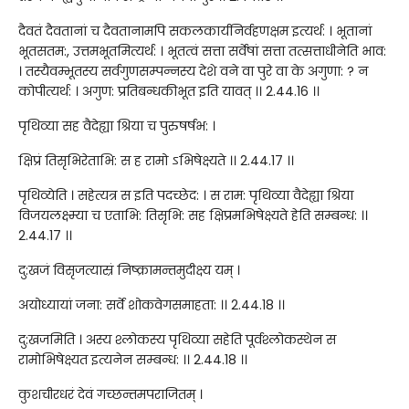
दैवतं दैवतानां च दैवतानामपि सकलकार्यनिर्वहणक्षम इत्यर्थ: । भूतानां
भूतसतम:, उत्तमभूतमित्यर्थ: । भूतत्वं सत्ता सर्वेषां सत्ता तत्सत्ताधीनेति भाव:
। तस्यैवम्भूतस्य सर्वगुणसम्पन्नस्य देशे वने वा पुरे वा के अगुणा: ? न
कोपीत्यर्थ: । अगुण: प्रतिबन्धकीभूत इति यावत् ।। 2.44.16 ।।
पृथिव्या सह वैदेह्या श्रिया च पुरुषर्षभ: ।
क्षिप्रं तिसृभिरेताभि: स ह रामो ऽभिषेक्ष्यते ।। 2.44.17 ।।
पृथिव्येति । सहेत्यत्र स इति पदच्छेद: । स राम: पृथिव्या वैदेह्या श्रिया
विजयलक्ष्म्या च एताभि: तिसृभि: सह क्षिप्रमभिषेक्ष्यते हेति सम्बन्ध: ।।
2.44.17 ।।
दु:खजं विसृजत्यास्रं निष्क्रामन्तमुदीक्ष्य यम् ।
अयोध्यायां जना: सर्वे शोकवेगसमाहता: ।। 2.44.18 ।।
दु:खजमिति । अस्य श्लोकस्य पृथिव्या सहेति पूर्वश्लोकस्थेन स
रामोभिषेक्ष्यत इत्यनेन सम्बन्ध: ।। 2.44.18 ।।
कुशचीरधरं देवं गच्छन्तमपराजितम् ।