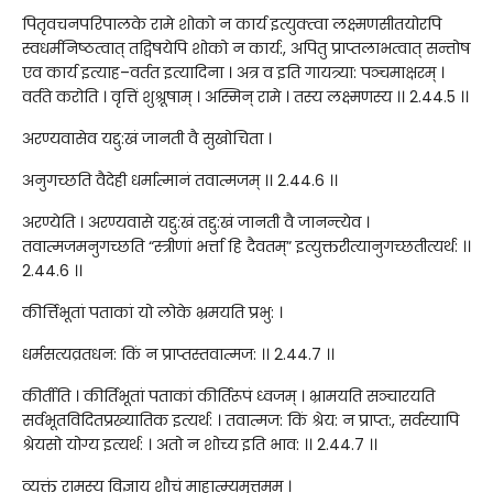
पितृवचनपरिपालके रामे शोको न कार्य इत्युक्त्वा लक्ष्मणसीतयोरपि
स्वधर्मनिष्ठत्वात् तद्विषयेपि शोको न कार्य:, अपितु प्राप्तलाभत्वात् सन्तोष
एव कार्य इत्याह–वर्तत इत्यादिना । अत्र व इति गायत्र्या: पञ्चमाक्षरम् ।
वर्तते करोति । वृत्तिं शुश्रूषाम् । अस्मिन् रामे । तस्य लक्ष्मणस्य ।। 2.44.5 ।।
अरण्यवासेव यद्दु:खं जानती वै सुखोचिता ।
अनुगच्छति वैदेही धर्मात्मानं तवात्मजम् ।। 2.44.6 ।।
अरण्येति । अरण्यवासे यद्दु:खं तद्दु:खं जानती वै जानन्त्येव ।
तवात्मजमनुगच्छति “स्त्रीणां भर्त्ता हि दैवतम्” इत्युक्तरीत्यानुगच्छतीत्यर्थ: ।।
2.44.6 ।।
कीर्त्तिभूतां पताकां यो लोके भ्रमयति प्रभु: ।
धर्मसत्यव्रतधन: किं न प्राप्तस्तवात्मज: ।। 2.44.7 ।।
कीर्तीति । कीर्तिभूतां पताकां कीर्तिरूपं ध्वजम् । भ्रामयति सञ्चारयति
सर्वभूतविदितप्रख्यातिक इत्यर्थ: । तवात्मज: किं श्रेय: न प्राप्त:, सर्वस्यापि
श्रेयसो योग्य इत्यर्थ: । अतो न शोच्य इति भाव: ।। 2.44.7 ।।
व्यक्तं रामस्य विज्ञाय शौचं माहात्म्यमुत्तमम् ।