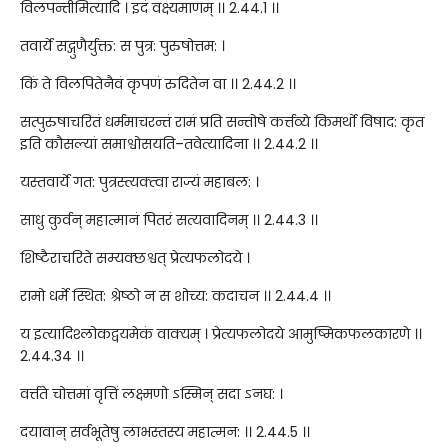
विलपन्तीमित्यादि । इदं वक्ष्यमाणम् ।। 2.44.1 ।।
तवार्ये सद्गुणैर्युक्त: स पुत्र: पुरुषोत्तम: ।
किं ते विलपितेनैवं कृपणं रुदितेन वा ।। 2.44.2 ।।
सत्पुरुषाचरितं धर्ममाचरन्तं रामं प्रति सन्तोषे कर्त्तव्ये किमर्थो विषाद: कृत
इति कौसल्यां समाश्वोसयति–तवेत्यादिना ।। 2.44.2 ।।
यस्तवार्ये गत: पुत्रस्त्यक्त्वा राज्यं महाबल: ।
साधु कुर्वन् महात्मानं पितरं सत्यवादिनम् ।। 2.44.3 ।।
शिष्टैराचरिते सम्यक्छश्वत् प्रेत्यफलोदये ।
रामो धर्मे स्थित: श्रेष्ठो न स शोच्य: कदाचन ।। 2.44.4 ।।
य इत्यादिश्लोकद्वयमेकं वाक्यम् । प्रेत्यफलोदये आमुष्मिकफलकारणे ।।
2.44.34 ।।
वर्त्तते चोत्तमां वृत्तिं लक्ष्मणो ऽस्मिन् सदा ऽनघ: ।
दयावान् सर्वभूतेषु लाभस्तस्य महात्मन: ।। 2.44.5 ।।