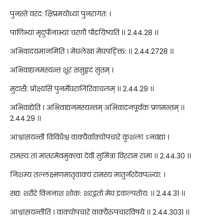
पुनस्ते वरद: क्षिप्रमयोध्यां पुनरागत: ।
पाणिभ्यां मृदुपीनाभ्यां चरणौ पीडयिष्यति ।। 2.44.28 ।।
अभिवादयमानमिति । मेघलेखा मेघपङ्क्ति: ।। 2.44.2728 ।।
अभिवाद्यनमस्यन्तं शूरं ससुहृदं सुतम् ।
मुदास्रै: प्रोक्ष्यसि पुनर्मेघराजिरिवाचलम् ।। 2.44.29 ।।
अभिवाद्येति । अभिवाद्यनमस्यन्तम् अभिवादनपूर्वकं प्रणमन्तम् ।।
2.44.29 ।।
आश्वासयन्ती विविधैश्च वाक्यैर्वाक्योपचारे कुशला ऽनवद्या ।
रामस्य तां मातरमेवमुक्त्वा देवी सुमित्रा विरराम रामा ।। 2.44.30 ।।
निशम्य तल्लक्ष्मणमातृवाक्यं रामस्य मातुर्नरदेवपत्न्या: ।
सद्य: शरीरे विननाश शोक: शरद्गतो मेघ इवाल्पतोय: ।। 2.44.31 ।।
आश्वासयन्तीति । वाक्योपचारे वाक्यैरुपचारविषये ।। 2.44.3031 ।।