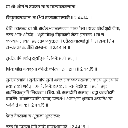
या श्री: शौर्यं च रामस्य या च कल्याणसत्त्वता ।
निवृत्तारण्यवास: स क्षिप्रं राज्यमवाप्स्यति ।। 2.44.14 ।।
येति । रामस्य या श्री: सर्वलक्षणसम्पन्ना गात्रशोभा । यच्च शौर्यं शूरो जेता,
तस्य भाव: शौर्यम् । “शूरो वीरश्च विक्रान्तो जेता” इत्यमर: । या च
कल्याणसत्त्वता प्रशस्तबलयुक्तता । एतैरसाधारणहेतुभि: स राम: क्षिप्रं
राज्यमवाप्स्यतीति सम्बन्ध: ।। 2.44.14 ।।
सूर्यस्यापि भवेत् सूर्यो ह्यग्नेरग्नि: प्रभो: प्रभु: ।
श्रिय: श्रीश्च भवेद्ग्र्या कीर्ति: कीर्त्या: क्षमाक्षमा ।। 2.44.15 ।।
सूर्यस्येत्यादि । सूर्यस्यापि सूर्यो भवेत् सकलजगत्प्रकाशकस्य सूर्यस्यापि
प्रकाशको भवेत् । अग्नेरग्नि: दाहकस्याप्यग्नेर्दाहक: । प्रभो: प्रभु:
सर्वनियन्तुरपि नियन्ता । श्रिय: श्री: सम्पदोपि सम्पत् । यद्वा कान्तेरपि
कान्ति:, कान्तेरप्यतिशयावह इत्यर्थ: । क्षमाक्षमा क्षमाया अप्यतिशयो
ऽनेनेति भाव: ।। 2.44.15 ।।
दैवतं दैवतानां च भूतानां भूतसत्तम: ।
तस्य के ह्यगुणा देवि राष्ट्रे वाप्यथवा पुरे ।। 2.44.16 ।।