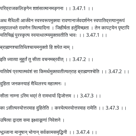
परिव्राजकलिङ्गेन शशंसात्मानमङ्गना ।। 3.47.1 ।।
अथ मैथिली आर्जवेन स्वस्वरूपमुक्त्वा रावणानार्जवदर्शनेन स्वपातिव्रत्यानुरूपं
तमुपालभते रावणेन त्वित्यादिना । जिहीर्षता हर्तुमिच्छता । तेन कापट्येन पृष्टापि
यतिचिह्नं पुरस्कृत्य स्वयाथात्म्यमुक्तवतीति भावः ।। 3.47.1 ।।
ब्राह्मणश्चातिथिश्चायमनुक्तो हि शपेत माम् ।
इति ध्यात्वा मुहूर्तं तु सीता वचनमब्रवीत् ।। 3.47.2 ।।
यतिवेषं प्रत्यात्मवंशं सा किमर्थमुक्तवतीत्यत्राह ब्राह्मणश्चेति ।। 3.47.2 ।।
दुहिता जनकस्याहं मैथिलस्य महात्मनः ।
सीता नाम्ना ऽस्मि भद्रं ते रामभार्या द्विजोत्तम ।। 3.47.3 ।।
का ऽसीत्यस्योत्तरमाह दुहितेति । कस्येत्यस्योत्तरमाह रामेति ।। 3.47.3 ।।
उषित्वा द्वादश समा इक्ष्वाकूणां निवेशने ।
भूञ्जाना मानुषान् भोगान् सर्वकामसमृद्धिनी ।। 3.47.4 ।।