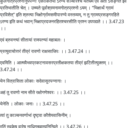
कुलगोत्रप्रश्नोनुपपन्नः एकाकितया ऽरण्ये सञ्चारश्च यतेर्धर्म एव अतो ऽसङ्गत इव
प्रतिभातीति चेत् । उच्यते पूर्वाश्रमनामगोत्रप्रश्नो ऽयम् । “भिक्षार्थं ग्रामं
प्रविशेत्” इति श्रुत्या भिक्षोर्ग्रामसमीपारण्ये वस्तव्यम्, न तु ग्रामप्रसङ्गरहिते
ऽरण्य इति कथं भवान् भिक्षाप्रदजनरहितश्चरसीति प्रश्न उपपद्यते ।। 3.47.23
।।
एवं ब्रुवन्त्यां सीतायां रामपत्न्यां महाबलः ।
प्रत्युवाचोत्तरं तीव्रं रावणो राक्षसाधिपः ।। 3.47.24 ।।
एवमिति । आत्मवैभवप्रकटनावसरप्रतीक्षकतया तीव्रं झटितीत्युक्तम् ।।
3.47.24 ।।
येन वित्रासिता लोकाः सदेवासुरपन्नागाः ।
अहं तु रावणो नाम सीते रक्षोगणेश्वरः ।। 3.47.25 ।।
येनेति । लोकाः जनाः ।। 3.47.25 ।।
त्वां तु काञ्चनवर्णाभां दृष्ट्वा कौशेयवासिनीम् ।
रतिं स्वकेषु दारेषु नाधिगच्छाम्यनिन्दिते ।। 3.47.26 ।।