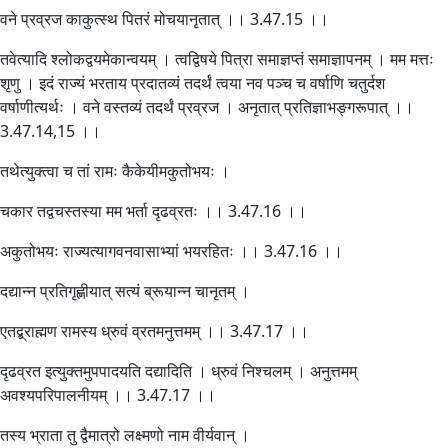
वने प्रव्रज काकुत्स्थ पितरं मोचयानृतात् ।। 3.47.15 ।।
तवेत्यादि श्लोकद्वयमेकान्वयम् । त्वद्विषये पित्रा समाज्ञप्तं समाज्ञापनम् । मम मत्तः
शृणु । इदं राज्यं भरताय प्रदातव्यं तदर्थं त्वया नव पञ्च च वर्षाणि चतुर्दश
वर्षाणीत्यर्थः । वने वस्तव्यं तदर्थं प्रव्रज । अनृतात् प्रतिज्ञाभङ्गरूपात् ।।
3.47.14,15 ।।
तथेत्युक्त्वा च तां रामः कैकेयीमकुतोभयः ।
चकार तद्वचस्तस्या मम भर्ता दृढव्रतः ।। 3.47.16 ।।
अकुतोभयः राज्यत्यागवनवासाभ्यां भयरहितः ।। 3.47.16 ।।
दद्यान्न प्रतिगृह्णीयात् सत्यं ब्रूयान्न चानृतम् ।
एतद्ब्राह्मण रामस्य ध्रुवं व्रतमनुत्तमम् ।। 3.47.17 ।।
दृढव्रत इत्युक्तमुपपादयति दद्यादिति । ध्रुवं निश्चलम् । अनुत्तमम्
अवश्यपरिपालनीयम् ।। 3.47.17 ।।
तस्य भ्राता तु द्वैमात्रो लक्ष्मणो नाम वीर्यवान् ।