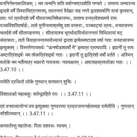
वननिर्गमनकालिकम् । मम जन्मनि सति वर्षाण्यष्टादशेति गण्यते । रामस्य जन्मारभ्य
द्वादशे वर्षे विश्वामित्रागमनम्, तदनन्तरं वैदेह्या सह नगरे द्वादशवर्षाणि वासं कृतवान्,
ततः परं त्रयोदशे वर्षे यौवराज्याभिषेकारम्भः, ततश्च वनप्रवेशसमये रामः
पञ्चविंशतिवर्षार्हः, ततो मुनीनामाश्रमेषु दश वत्सराः, पञ्चवट्यां त्रयः, वनवासस्य
चतर्दशे वर्षे सीतापहरणम् । सीतायाश्च भूगर्भादाविर्भावानन्तरं मिथिलायां षट्
संवत्सराः, ततो विवाहानन्तरमयोध्यायां द्वादश इत्येवमष्टादश वर्षा गताः वनवासारम्भ
इत्युक्तम् । विस्तरेणायमर्थः “ऊनषोडशवर्षो मे” इत्यत्र प्रत्यपादि । इदानीं तु रामः
अष्टात्रिंशद्वर्षः मम त्वेकत्रिंशद्वर्षा गताः । इदानीं तु द्वात्रिंशो वर्षो वर्तते । अस्मिन्
श्लोके मम भर्तेत्यत्र भकारो गायत्र्याः नवमाक्षरम् । अष्टसहस्रश्लोका गताः ।।
3.47.10 ।।
रामेति प्रथितो लोके गुणवान् सत्यवान् शुचिः ।
विशालाक्षो महाबाहुः सर्वभूतहिते रतः ।। 3.47.11 ।।
एवं वनवासायोग्यं वय इत्युक्त्वा गुणवत्तया प्रव्राजनानर्हत्वमाह रामेतीति । गुणावान्
सौशील्यवान् ।। 3.47.11 ।।
कामार्तस्तु महातेजाः पिता दशरथः स्वयम् ।