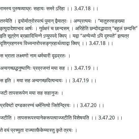
रामस्य पुरुषव्याघ्रः सहायः समरे ऽरिहा ।। 3.47.18 ।।
तस्येति । द्वयोर्मात्रोरपत्यं पुमान् द्वैमात्रः । अण्प्रत्ययः । “मातुरुत्सङ्ख्या
इत्युदादेशाभाव आर्षः । गुर्वक्षरं च छान्दसम् । अरिहेति छन्दोवद्भावात् “बहुलं छन्दसि”
इति सूत्रेण ब्रह्मादिभिन्ने ऽप्युपपदे क्विप् । यद्वा “अन्येभ्यो ऽपि दृश्यते” इत्यत्र
दृशिग्रहणस्य विध्यन्तरोपसङ्ग्रहार्थत्वाद्वा क्विप् ।। 3.47.18 ।।
स भ्राता लक्ष्मणो नाम धर्मचारी दृढव्रतः ।
अन्वगच्छद्धनुष्पाणिः प्रव्रजन्तं मया सह ।। 3.47.19 ।।
स इति । मया सह अन्वगच्छदित्यन्वयः ।। 3.47.19 ।।
जटी तापसरूपेण मया सह सहानुजः ।
प्रविष्टो दण्डकारण्यं धर्मनित्यो जितेन्द्रियः ।। 3.47.20 ।।
जटीति । तापसरूपस्यानेकरूपत्वाज्जटीति विशेषयति ।। 3.47.20 ।।
ते वयं प्रच्युता राज्यात्कैकेय्यास्तु कृते त्रयः ।