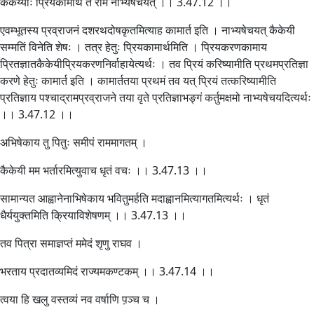
कैकेय्याः प्रियकामार्थं तं रामं नाभ्यषेचयत् ।। 3.47.12 ।।
एवम्भूतस्य प्रव्राजनं दशरथदोषकृतमित्याह कामार्त इति । नाभ्यषेचयत् कैकेयी
सम्मतिं विनेति शेषः । तत्र हेतुः प्रियकामार्थमिति । प्रियकरणकामाय
प्रितज्ञातकैकेयीप्रियकरणनिर्वाहायेत्यर्थः । तव प्रियं करिष्यामीति प्रथमप्रतिज्ञा
करणे हेतुः कामार्त इति । कामार्ततया प्रथमं तव यत् प्रियं तत्करिष्यामीति
प्रतिज्ञाय पश्चाद्रामप्रव्राजने तया वृते प्रतिज्ञाभङ्गं कर्तुमक्षमो नाभ्यषेचयदित्यर्थः
।। 3.47.12 ।।
अभिषेकाय तु पितुः समीपं राममागतम् ।
कैकेयी मम भर्तारमित्युवाच धृतं वचः ।। 3.47.13 ।।
सामान्यत आह्वानेनाभिषेकाय भवितुमर्हति मदाह्वानमित्यागतमित्यर्थः । धृतं
धैर्ययुक्तमिति क्रियाविशेषणम् ।। 3.47.13 ।।
तव पित्रा समाज्ञप्तं ममेदं शृणु राघव ।
भरताय प्रदातव्यमिदं राज्यमकण्टकम् ।। 3.47.14 ।।
त्वया हि खलु वस्तव्यं नव वर्षाणि प़ञ्च च ।