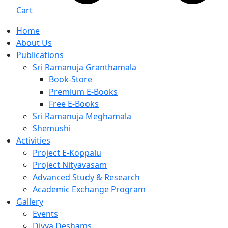
Cart
Home
About Us
Publications
Sri Ramanuja Granthamala
Book-Store
Premium E-Books
Free E-Books
Sri Ramanuja Meghamala
Shemushi
Activities
Project E-Koppalu
Project Nityavasam
Advanced Study & Research
Academic Exchange Program
Gallery
Events
Divya Deshams