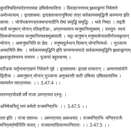
कुतश्चिदित्यादेरुत्तरमाह उषित्वेत्यादिना । विवाहानन्तरम् इक्ष्वाकूणां निवेशने
अयोध्यायाम् । द्वादशसमाः द्वादशवत्सरानुषित्वा तत्र सर्वकामसमृद्धिनी काम्यन्त इति
कामाः । भोगोपकरणस्रक्चन्दनादीनि तेषां समृद्धिं समृद्धिः । भावे निष्ठा । तद्वती
सती मानुषान् भोगान् रतिक्रीडाः, अग्राम्यत्वाय मानुषानित्युक्तम् । वस्तुतः स्वयं
दिव्यभोगपरतया मानुषानित्यवशमुक्तवती । यद्वा मानुषान् मनुष्यत्वेनावतीर्णरामकृतान्
भोगान् । अमानुषानिति वा छेदः । मनुष्यदुर्लभान् दिव्यान् भोगानित्यर्थः । भुञ्जाना
अभवमिति शेषः । सर्वकामसमृद्धिनि इति सप्तम्यन्तपाठे सर्वकामसमृद्धिनि इक्ष्वाकूणाम्
इक्ष्वाकुवंश्यस्य रामस्य । पूजायां बहुवचनम् ।
व्रीडया भर्तृनामाग्रहणं निवेशने गृहे । द्वादशसमाः द्वादश वत्सरान् । अत्यन्तसंयोगे
द्वितीया । अमानुषान् भोगान् भुञ्जाना अनुभवन्ती सती उषित्वा उषितवत्यस्मि ।
व्यत्ययेन त्वाप्रत्ययः ।। 3.47.4 ।।
ततस्त्रयोदशे वर्षे राजा ऽमन्त्रयत प्रभुः ।
अभिषेचयितुं रामं समेतो राजमन्त्रिभिः ।। 3.47.5 ।।
तत इति । राजा दशरथः । अमन्त्रयत् अकथयत् । राजमन्त्रिभिः मन्त्रिराजैः
मन्त्रिश्रेष्ठैरिति यावत् । राजदन्तादित्वात्परनिपातः ।। 3.47.5 ।।