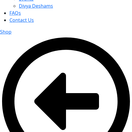
Divya Deshams
FAQs
Contact Us
Shop