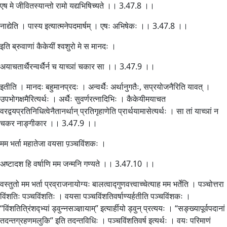
एष मे जीवितस्यान्तो रामो यद्यभिषिच्यते ।। 3.47.8 ।।
नाद्येति । पास्य इत्यात्मनेपदमार्षम् । एषः अभिषेकः ।। 3.47.8 ।।
इति ब्रुवाणां कैकेयीं श्वशुरो मे स मानदः ।
अयाचतार्थैरन्वर्थैर्न च याच्ञां चकार सा ।। 3.47.9 ।।
इतीति । मानदः बहुमानप्रदः । अन्वर्थैः अर्थानुगतैः, सप्रयोजनैरिति यावत् ।
उपभोगक्षमैरित्यर्थः । अर्थैः सुवर्णरत्नादिभिः । कैकेयीमयाचत
वरद्वयप्रतिनिधित्वेनैतानर्थान् प्रतिगृहाणेति प्रार्थयामासेत्यर्थः । सा तां याच्ञां न
चकर नाङ्गीकार ।। 3.47.9 ।।
मम भर्ता महातेजा वयसा प़ञ्चविंशकः ।
अष्टादश हि वर्षाणि मम जन्मनि गण्यते ।। 3.47.10 ।।
वस्तुतो मम भर्ता प्रव्राजनायोग्यः बालत्वाद्गुणवत्त्वाच्चेत्याह मम भर्तेति । पञ्चोत्तरा
विंशतिः पञ्चविंशतिः । वयसा पञ्चविंशतिवर्षाण्यर्हतीति पञ्चविंशकः ।
“विंशतित्रिंशद्भ्यां ड्वुन्नसञ्ज्ञायाम्” इत्यार्हीयो ड्वुन् प्रत्ययः । “सङ्ख्यापूर्वपदानां
तदन्तग्रहणमलुकि” इति तदन्तविधिः । पञ्चविंशतिवर्ष इत्यर्थः । वयः परिमाणं