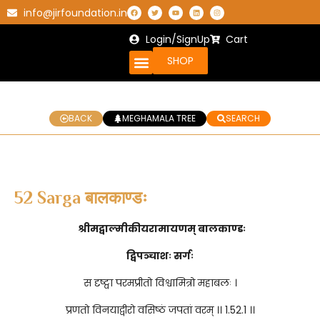
info@jirfoundation.in
Login/SignUp
Cart
SHOP
BACK
MEGHAMALA TREE
SEARCH
52 Sarga बालकाण्डः
श्रीमद्वाल्मीकीयरामायणम् बालकाण्डः
द्विपञ्चाशः सर्गः
स दृष्ट्वा परमप्रीतो विश्वामित्रो महाबलः ।
प्रणतो विनयाद्वीरो वसिष्ठं जपतां वरम् ।। 1.52.1 ।।