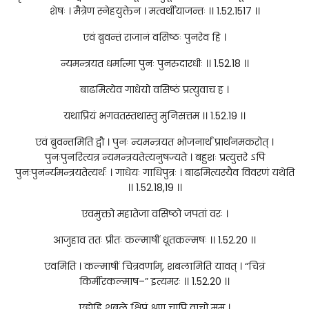
शेषः । मैत्रेण स्नेहयुक्तेन । मत्वर्थीयाजन्तः ।। 1.52.1517 ।।
एवं ब्रुवन्तं राजानं वसिष्ठः पुनरेव हि ।
न्यमन्त्रयत धर्मात्मा पुनः पुनरुदारधीः ।। 1.52.18 ।।
बाढमित्येव गाधेयो वसिष्ठं प्रत्युवाच ह ।
यथाप्रियं भगवतस्तथास्तु मुनिसत्तम ।। 1.52.19 ।।
एवं ब्रुवन्तमिति द्वौ । पुनः न्यमन्त्रयत भोजनार्थं प्रार्थनमकरोत् ।
पुनःपुनरित्यत्र न्यमन्त्रयतेत्यनुषज्यते । बहुशः प्रत्युत्तरे ऽपि
पुनःपुनर्न्यमन्त्रयतेत्यर्थः । गाधेयः गाधिपुत्रः । बाढमित्यस्यैव विवरणं यथेति
।। 1.52.18,19 ।।
एवमुक्तो महातेजा वसिष्ठो जपतां वरः ।
आजुहाव ततः प्रीतः कल्माषीं धूतकल्मषः ।। 1.52.20 ।।
एवमिति । कल्माषीं चित्रवर्णाम्, शबलामिति यावत् । “चित्रं
किर्मीरकल्माष–” इत्यमरः ।। 1.52.20 ।।
एह्येहि शबले क्षिप्रं शृणु चापि वाचो मम ।