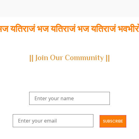
तिराजं भज यतिराजं भज यतिराजं भवभीरो
|| Join Our Community ||
Subscribe to our newsletter and join us on a journey through
the realms of Yoga Sastra, Ayurveda, and Vedanta.
Explore our latest publications, seminars, conferences, and the
digitization of rare archives.