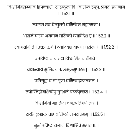
विश्वामित्रसम्मानं द्विपञ्चाशे–स दृष्ट्वेत्यादि । वसिष्ठं दृष्ट्वा, प्रणतः प्रणनाम
।। 1.52.1 ।।
स्वागतं तव चेत्युक्तो वसिष्ठेन महात्मना ।
आसनं चास्य भगवान् वसिष्ठो व्यादिदेश ह ।। 1.52.2 ।।
स्वागतमिति । उक्तः ऊचे । व्यादिदेश दापयामासेत्यर्थः ।। 1.52.2 ।।
उपविष्टाय च तदा विश्वामित्राय धीमते ।
यथान्यायं मुनिवरः फलमूलमुपाहरत् ।। 1.52.3 ।।
प्रतिगृह्य च तां पूजां वसिष्ठाद्राजसत्तमः ।
तपोग्निहोत्रशिष्येषु कुशलं पर्य्यपृच्छत ।। 1.52.4 ।।
विश्वामित्रो महातेजा वनस्पतिगणे तथा ।
सर्वत्र कुशलं चाह वसिष्ठो राजसत्तमम् ।। 1.52.5 ।।
सुखोपविष्टं राजानं विश्वामित्रं महातपाः ।