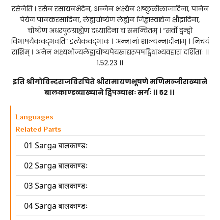
रसेनेति । रसेन रसायनभेदेन, अन्नेन भक्ष्येन शष्कुलीलाजादिना, पानेन
पेयेन पानकरसादिना, लेह्यचोष्येण लेह्येन जिह्वास्वाद्येन क्षौद्रादिना,
चोष्येण अधरपुटग्राह्येण दध्यादिना च समन्वितम् । “सर्वो द्वन्द्वो
विभाषयैकवद्भवति” इत्येकवद्भावः । अन्नानां शाल्यन्नादीनाम् । निचयं
राशिम् । अनेन भक्ष्यभोज्यलेह्यचोष्यपेयखाद्यरूपषड्विधाभ्यवहारा दर्शिताः ।।
1.52.23 ।।
इति श्रीगोविन्दराजविरचिते श्रीरामायणभूषणे मणिमञ्जीराख्याने
बालकाण्डव्याख्याने द्विपञ्चाशः सर्गः ।। 52 ।।
Languages
Related Parts
01 Sarga बालकाण्डः
02 Sarga बालकाण्डः
03 Sarga बालकाण्डः
04 Sarga बालकाण्डः