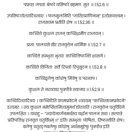
पप्रच्छ जपतां श्रेष्ठो वसिष्ठो ब्रह्मणः सुतः ।। 1.52.6 ।।
उपविष्टायेत्यादिचत्वारः । फलमूलमिति “जातिरप्राणिनाम्” इत्येकवत्त्वम् ।
राजसत्तमं प्रतीति शेषः ।। 1.52.36 ।।
कच्चित्ते कुशलं राजन् कच्चिद्धर्मेण रञ्जयन् ।
प्रजाः पालयसे वीर राजवृत्तेन धार्मिक ।। 1.52.7 ।।
कच्चित्ते सम्भृता भृत्याः कच्चित्तिष्ठन्ति शासने ।
कच्चित्ते विजिताः सर्वे रिपवो रिपुसूदन ।। 1.52.8 ।।
कच्चिद्बलेषु कोशेषु मित्रेषु च परन्तप ।
कुशलं ते नरव्याघ्र पुत्रपौत्रे तवानघ ।। 1.52.9 ।।
कच्चिदित्यादित्रयः । कच्चिदिति कामप्रवेदने ऽव्ययम् “कच्चित्कामप्रवेदने”
इत्यमरः । तव कुशलं ममेप्सितमित्यमुमर्थं द्योतयति । राजवृत्तेन चतुर्विधेने
उपलक्षितः । यथाहुः– “न्यायेनार्जनमर्थस्य वर्द्धनं पालनं तथा । सत्पात्रे
प्रतिपत्तिश्च राजवृत्तं चतुर्विधम् ।।” इति। सम्भृताः पोषिताः, तिष्ठन्तीति शेषः।
बलेषु चतुरङ्गबलेषु। कोशेषु अर्थसमूहेषु। पुत्रपौत्र इति