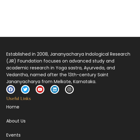
आमूलाग्रं निगमनिवहे प्रोज्ज्वलत्तत्त्वमेकम् सद्ब्रह्मात्मा विधिहरिहरेन्द्रादिशब्दाभिधेयम् ।
निर्दुष्टं सद्गुणगणनिधिं दर्शयामास विष्णुम् यस्तं वन्दे सकल जगतां शङ्करं लक्ष्मणार्यम् ||
Established in 2008, Jananyacharya Indological Research
(JIR) Foundation focuses on advanced study and
academic research in Yoga sastra, Ayurveda, and
Vedantha, named after the 13th-century Saint
Jananyacharya from Melkote, Karnataka.
Useful Links
Home
About Us
Events