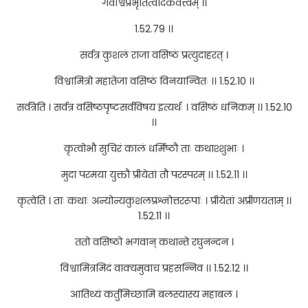
गवाश्वप्रभृतित्वादेकवत्त्वम् ।।
1.52.79 ।।
सर्वत्र कुशलं राजा वसिष्ठं प्रत्युदाहरत् ।
विश्वामित्रो महातेजा वसिष्ठं विनयान्वितः ।। 1.52.10 ।।
सर्वत्रेति । सर्वत्र वसिष्ठपृष्टसर्वविषय इत्यर्थः । वसिष्ठं धनिकम् ।। 1.52.10
।।
कृत्वोभौ सुचिरं कालं धर्मिष्ठौ ताः कथाश्शुभाः ।
मुदा परमया युक्तौ प्रीयेतां तौ परस्परम् ।। 1.52.11 ।।
कृत्वेति । ताः कथाः अन्योन्यकुशलप्रश्नोत्तररूपाः । प्रीयेतां अप्रीणयताम् ।।
1.52.11 ।।
ततो वसिष्ठो भगवान् कथान्ते रघुनन्दन ।
विश्वामित्रमिदं वाक्यमुवाच प्रहसन्निव ।। 1.52.12 ।।
आतिथ्यं कर्तुमिच्छामि बलस्यास्य महाबल ।