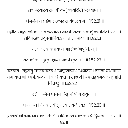
सबलस्यास्य राजर्षेः कर्तुं व्यवसितो ऽस्म्यहम् ।
भोजनेन महार्हेण सत्कारं संविधत्स्व मे ।। 1.52.21 ।।
एहीति सार्द्धश्लोकः । सबलस्यास्य राजर्षेः सत्कारं कर्त्तुं व्यवसितो ऽस्मि ।
संविधत्स्व तदुपयोगिवस्तुजातं सम्पादय ।। 1.52.21 ।।
यस्य यस्य यथाकामं षड्रसेष्वभिपूजितम् ।
तत्सर्वं कामधुक् क्षिप्रमभिवर्ष कृते मम ।। 1.52.22 ।।
यस्येति । षड्रसेषु यद्यस्य यस्य अभिपूजितम् अभिमतम् । तसर्त्वं यथाकामं
मम कृते अभिवर्षेत्यन्वयः । “अर्थे कृते च तादर्थ्ये निपातद्वयमव्ययम्” इति
निघण्टुः ।। 1.52.22 ।।
रसेनान्नेन पानेन लेह्यचोष्येण संयुतम् ।
अन्नानां निचयं सर्वं सृजस्व शबले त्वर ।। 1.52.23 ।।
इत्यार्षे श्रीरामायणे वाल्मीकीये आदिकाव्ये बालकाण्डे द्विपञ्चाशः सर्गः ।।
52 ।।