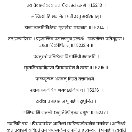
तव चैवाप्रमेयस्य यथार्हं सम्प्रतीच्छ मे ।। 1.52.13 ।।
सत्क्रियां हि भवानेतां प्रतीच्छतु मयोद्यताम् ।
राजा त्वमतिथिश्रेष्ठः पूजनीयः प्रयत्नतः ।। 1.52.14 ।।
तत इत्यादित्रयः । प्रहसन्निव प्रसन्नमुख इत्यर्थः । सम्प्रतीच्छ प्रतिगृहाण ।
उद्यतां चिकीर्षिताम् ।। 1.52.1214 ।।
एवमुक्तो वसिष्ठेन विश्वामित्रो महामतिः ।
कृतमित्यब्रवीद्राजा प्रियवाक्येन मे त्वया ।। 1.52.15 ।।
फलमूलेन भगवन् विद्यते यत्तवाश्रमे ।
पाद्येनाचमनीयेन भगवद्दर्शनेन च ।। 1.52.16 ।।
सर्वथा च महाप्राज्ञ पूजार्हेण सुपूजितः ।
गमिष्यामि नमस्ते ऽस्तु मैत्रेणेक्षस्व चक्षुषा ।। 1.52.17 ।।
एवमिति त्रयः । प्रियवाक्येन आतिथ्यं करिष्यामीत्यनेन वचनेन । आतिथ्यं
कृतं तवाश्रमे यद्विद्यते तेन फलमूलेन सुपूजितः हत्यन्वयः । पूजार्हेण त्वयेति