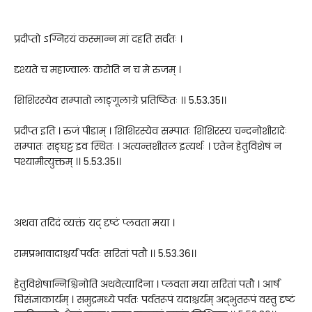
प्रदीप्तो ऽग्निरयं कस्मान्न मां दहति सर्वतः ।
दृश्यते च महाज्वालः करोति न च मे रुजम् ।
शिशिरस्येव सम्पातो लाङ्गूलाग्रे प्रतिष्ठितः ।। 5.53.35।।
प्रदीप्त इति । रुजं पीडाम् । शिशिरस्येव सम्पातः शिशिरस्य चन्दनोशीरादेः
सम्पातः सङ्घट्ट इव स्थितः । अत्यन्तशीतल इत्यर्थः । एतेन हेतुविशेषं न
पश्यामीत्युक्तम् ।। 5.53.35।।
अथवा तदिदं व्यक्तं यद् दृष्टं प्लवता मया ।
रामप्रभावादाश्चर्यं पर्वतः सरितां पतौ ।। 5.53.36।।
हेतुविशेषान्निश्चिनोति अथवेत्यादिना । प्लवता मया सरितां पतौ । आर्षं
घिसंज्ञाकार्यम् । समुद्रमध्ये पर्वतः पर्वतरूपं यदाश्चर्यम् अद्भुतरूपं वस्तु दृष्टं