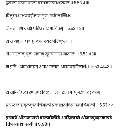
ह्रस्वतां परमां प्राप्तो बन्धनान्यवशातयत् ।। 5.53.41।।
विमुक्तश्चाभवच्छ्रीमान् पुनः पर्वतसन्निभः ।
वीक्षमाणश्च ददृशे परिघं तोरणाश्रितम् ।। 5.53.42।।
स तं गृह्य महाबाहुः कालायसपरिष्कृतम् ।
रक्षिणस्तान् पुनः सर्वान् सूदयामास मारुतिः ।। 5.53.43।।
स इति । अवशातयत् अवाशातयत्, अच्यावयदित्यर्थः ।। 5.53.4143।।
स तान्निहत्वा रणचण्डविक्रमः समीक्षमाणः पुनरेव लङ्काम् ।
प्रदीप्तलाङ्गूलकृतार्चिमाली प्रकाशतादित्य इवार्चिमाली ।। 5.53.44।।
इत्यार्षे श्रीरामायणे वाल्मीकीये आदिकाव्ये श्रीमत्सुन्दरकाण्डे
त्रिपञ्चाशः सर्गः ।। 5.53।।