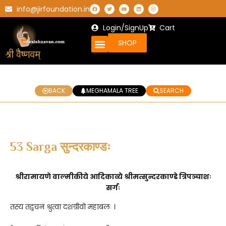
info@jirfoundation.in
Login/SignUp
Cart
SHOP
BACK
MEGHAMALA TREE
SEARCH
53 Sarga सुन्दरकाण्डः
श्रीरामायणे वाल्मीकीये आदिकाव्ये श्रीमत्सुन्दरकाण्डे त्रिपञ्चाशः
सर्गः
तस्य तद्वचनं श्रुत्वा दशग्रीवो महाबलः ।