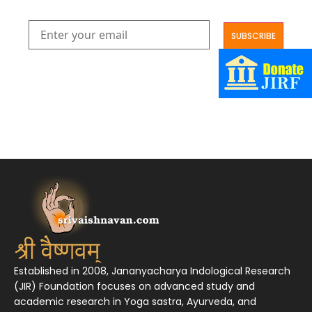
आमूलाग्रं निगमनिवहे प्रोज्ज्वलत्तत्त्वमेकम् सद्ब्रह्मात्मा विधिहरिहरेन्द्रादिशब्दाभिधेयम् ।
निर्दुष्टं सद्गुणगणनिधिं दर्शयामास विष्णुम् यस्तं वन्दे सकल जगतां शङ्करं लक्ष्मणार्यम् ||
Established in 2008, Jananyacharya Indological Research
(JIR) Foundation focuses on advanced study and
academic research in Yoga sastra, Ayurveda, and