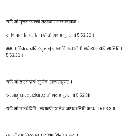
यदि मां वृत्तसम्पन्नां तत्समागमलालसाम् ।
स विजानाति धर्मात्मा शीतो भव हनूमतः ।। 5.53.30।।
मम पातिव्रत्यं यदि हनुमान् जानाति तदा शीतो भवेत्याह यदि मामिति ।।
5.53.30।।
यदि मां तारयेदार्यः सुग्रीवः सत्यसङ्गरः ।
अस्माद्दुःखाम्बुसंरोधाच्छीतो भव हनूमतः ।। 5.53.31।।
यदि मां तारयेदिति । मत्तारणे इदमेव ज्ञापकमिति भावः ।। 5.53.31।।
ततस्तीक्ष्णार्चिरव्यग्रः प्रदक्षिणशिखो ऽनलः ।