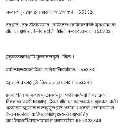
जज्वाल मृगशावाक्ष्याः शंसन्निव शिवं कपेः ।। 5.53.32।।
तत इति । ततः सीतोपगमात् । कपेरनलः कपिवालाग्निः मृगशावाक्ष्याः
सीतायाः शुभं शंसन्निव प्रदक्षिणशिखो जज्वालेत्यन्वयः ।। 5.53.32।।
हनुमज्जनकश्चापि पुच्छानलयुतो ऽनिलः ।
ववौ स्वास्थ्यकरो देव्याः प्रालेयानिलशीतलः ।। 5.53.33।।
दह्यमाने च लाङ्गूले चिन्तयामास वानरः ।। 5.53.34।।
हनुमदिति । अनिलश्च पुच्छानलयुतो ऽपि । प्रालेयानिलशीतलः
हिममारुतवच्छीतलस्सन् । देव्याः सीतायाः स्वास्थ्यकरः सुखकरः ववौ ।
अस्मात्परं दह्यमाने च लाङ्गूल इति श्लोकः । अनयोः श्लोकयोर्मध्ये
केचन श्लोकाः कतिपयकोशेषु दृश्यन्ते । बहुकोशेषु
अदर्शनादर्थाधिक्याभावाच्च ते अनादरणीयाः ।। 5.53.33,34।।