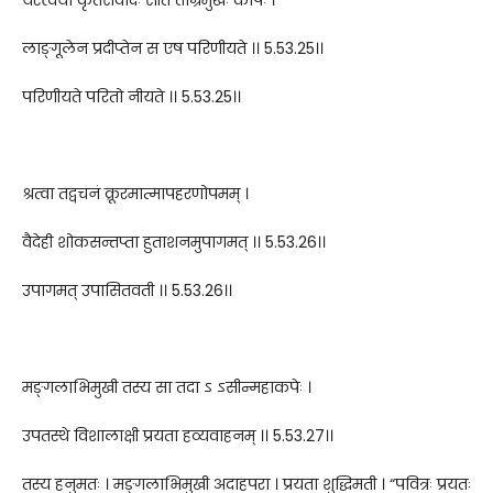
लाङ्गूलेन प्रदीप्तेन स एष परिणीयते ।। 5.53.25।।
परिणीयते परितो नीयते ।। 5.53.25।।
श्रत्वा तद्वचनं क्रूरमात्मापहरणोपमम् ।
वैदेही शोकसन्तप्ता हुताशनमुपागमत् ।। 5.53.26।।
उपागमत् उपासितवती ।। 5.53.26।।
मङ्गलाभिमुखी तस्य सा तदा ऽ ऽसीन्महाकपेः ।
उपतस्थे विशालाक्षी प्रयता हव्यवाहनम् ।। 5.53.27।।
तस्य हनुमतः । मङ्गलाभिमुखी अदाहपरा । प्रयता शुद्धिमती । “पवित्रः प्रयतः