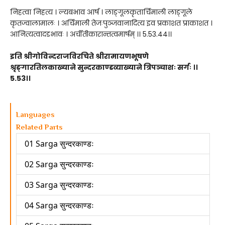
निहत्वा निहत्य । ल्यबभाव आर्ष । लाङ्गूलकृतार्चिमाली लाङ्गूले
कृतज्वालामालः । अर्चिमाली तेजःपुञ्जवानादित्य इव प्रकाशत प्राकाशत ।
आनित्यत्वादडभावः । अर्चीतीकारान्तत्वमार्षम् ।। 5.53.44।।
इति श्रीगोविन्दराजविरचिते श्रीरामायणभूषणे
श्रृङ्गारतिलकाख्याने सुन्दरकाण्डव्याख्याने त्रिपञ्चाशः सर्गः ।।
5.53।।
Languages
Related Parts
01 Sarga सुन्दरकाण्डः
02 Sarga सुन्दरकाण्डः
03 Sarga सुन्दरकाण्डः
04 Sarga सुन्दरकाण्डः