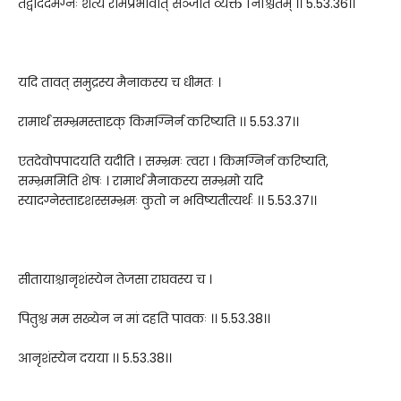
तद्वदिदमग्नेः शैत्यं रामप्रभावात् सञ्जातं व्यक्तं निश्चितम् ।। 5.53.36।।
यदि तावत् समुद्रस्य मैनाकस्य च धीमतः ।
रामार्थं सम्भ्रमस्तादृक् किमग्निर्न करिष्यति ।। 5.53.37।।
एतदेवोपपादयति यदीति । सम्भ्रमः त्वरा । किमग्निर्न करिष्यति,
सम्भ्रममिति शेषः । रामार्थं मैनाकस्य सम्भ्रमो यदि
स्यादग्नेस्तादृशस्सम्भ्रमः कुतो न भविष्यतीत्यर्थः ।। 5.53.37।।
सीतायाश्चानृशंस्येन तेजसा राघवस्य च ।
पितुश्च मम सख्येन न मां दहति पावकः ।। 5.53.38।।
आनृशंस्येन दयया ।। 5.53.38।।