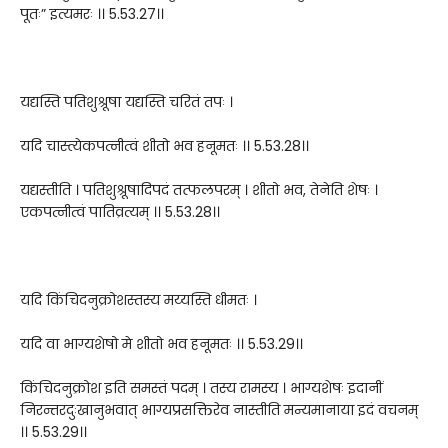
पूतः” इत्यमरः ।। 5.53.27।।
यद्यस्ति पतिशुश्रूषा यद्यस्ति चरितं तपः ।
यदि चास्त्येकपत्नीत्वं शीतो भव हनूमतः ।। 5.53.28।।
यद्यस्तीति । पतिशुश्रूषादिपदं तत्फलपरम् । शीतो भव, तेनेति शेषः ।
एकपत्नीत्वं पातिव्रत्यम् ।। 5.53.28।।
यदि किंचिदनुक्रोशस्तस्य मय्यस्ति धीमतः ।
यदि वा भाग्यशेषो मे शीतो भव हनूमतः ।। 5.53.29।।
किंचिदनुक्रोश इति समस्तं पदम् । तस्य रामस्य । भाग्यशेषः इदानीं
निरन्तरदुःखानुभवात् भाग्यप्रसक्तिरेव नास्तीति मन्यमानाया इदं वचनम्
।। 5.53.29।।