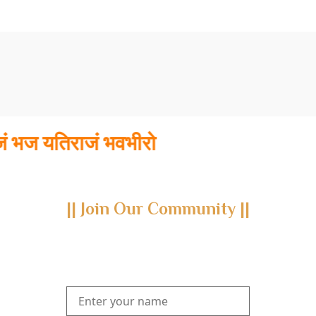
यतिराजं भवभीरो
|| Join Our Community ||
Subscribe to our newsletter and join us on a journey through
the realms of Yoga Sastra, Ayurveda, and Vedanta.
Explore our latest publications, seminars, conferences, and the
digitization of rare archives.