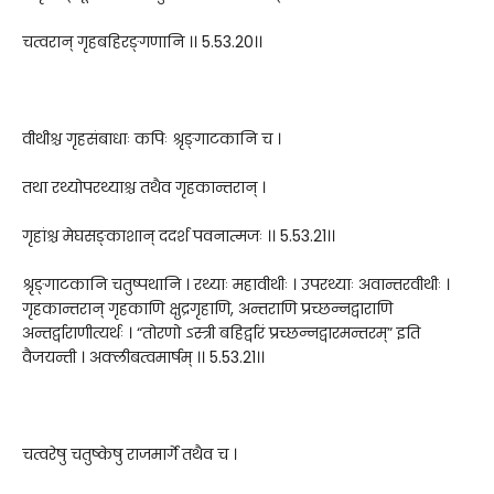
चत्वरान् गृहबहिरङ्गणानि ।। 5.53.20।।
वीथीश्च गृहसंबाधाः कपिः श्रृङ्गाटकानि च ।
तथा रथ्योपरथ्याश्च तथैव गृहकान्तरान् ।
गृहांश्च मेघसङ्काशान् ददर्श पवनात्मजः ।। 5.53.21।।
श्रृङ्गाटकानि चतुष्पथानि । रथ्याः महावीथीः । उपरथ्याः अवान्तरवीथीः ।
गृहकान्तरान् गृहकाणि क्षुद्रगृहाणि, अन्तराणि प्रच्छन्नद्वाराणि
अन्तर्द्वाराणीत्यर्थः । “तोरणो ऽस्त्री बहिर्द्वारं प्रच्छन्नद्वारमन्तरम्” इति
वैजयन्ती । अक्लीबत्वमार्षम् ।। 5.53.21।।
चत्वरेषु चतुष्केषु राजमार्गे तथैव च ।