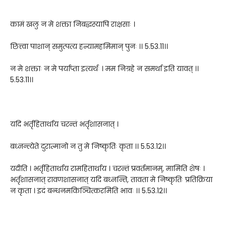
कामं खलु न मे शक्ता निबद्धस्यापि राक्षसाः ।
छित्त्वा पाशान् समुत्पत्य हन्यामहमिमान् पुनः ।। 5.53.11।।
न मे शक्ताः न मे पर्याप्ता इत्यर्थः । मम निग्रहे न समर्था इति यावत् ।।
5.53.11।।
यदि भर्तृहितार्थाय चरन्तं भर्तृशासनात् ।
बध्नन्त्येते दुरात्मानो न तु मे निष्कृतिः कृता ।। 5.53.12।।
यदीति । भर्तृहितार्थाय रामहितार्थाय । चरन्तं प्रवर्तमानम्, मामिति शेषः ।
भर्तृशासनात् रावणशासनात् यदि बध्नन्ति, तावता मे निष्कृतिः प्रतिक्रिया
न कृता । इदं बन्धनमकिञ्चित्करमिति भावः ।। 5.53.12।।