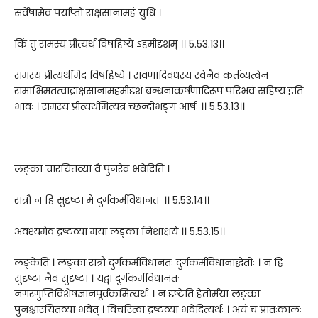
सर्वेषामेव पर्याप्तो राक्षसानामहं युधि ।
किं तु रामस्य प्रीत्यर्थं विषहिष्ये ऽहमीदृशम् ।। 5.53.13।।
रामस्य प्रीत्यर्थमिदं विषहिष्ये । रावणादिवधस्य स्वेनैव कर्तव्यत्वेन
रामाभिमतत्वाद्राक्षसानामहमीदृशं बन्धनाकर्षणादिरूपं परिभवं सहिष्य इति
भावः । रामस्य प्रीत्यर्थमित्यत्र च्छन्दोभङ्ग आर्षः ।। 5.53.13।।
लङ्का चारयितव्या वै पुनरेव भवेदिति ।
रात्रौ न हि सुदृष्टा मे दुर्गकर्मविधानतः ।। 5.53.14।।
अवश्यमेव द्रष्टव्या मया लङ्का निशाक्षये ।। 5.53.15।।
लङ्केति । लङ्का रात्रौ दुर्गकर्मविधानतः दुर्गकर्मविधानाद्धेतोः । न हि
सुदृष्टा नैव सुदृष्टा । यद्वा दुर्गकर्मविधानतः
नगरगुप्तिविशेषज्ञानपूर्वकमित्यर्थः । न दृष्टेति हेतोर्मया लङ्का
पुनश्चारयितव्या भवेत् । विचरित्वा द्रष्टव्या भवेदित्यर्थः । अयं च प्रातःकालः