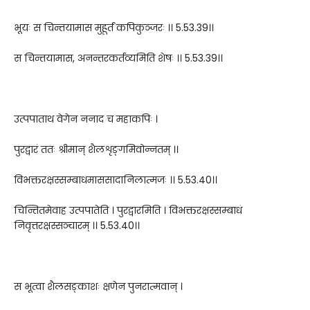
भूयः स चिन्तयामास मुहूर्तं कपिकुञ्जरः ।। 5.53.39।।
स चिन्तयामास, अनन्तरकर्तव्यमिति शेषः ।। 5.53.39।।
उत्पपाताथ वेगेन ननाद च महाकपिः ।
पुरद्वारं ततः श्रीमान् शैलशृङ्गमिवोन्नतम् ।।
विभक्तरक्षस्सम्बाधमाससादानिलात्मजः ।। 5.53.40।।
चिन्तितमेवाह उत्पपातेति । पुरद्वारमिति । विभक्तरक्षस्सम्बाधं
निवृत्तरक्षस्सञ्चारम् ।। 5.53.40।।
स भूत्वा शैलसङ्काशः क्षणेन पुनरात्मवान् ।