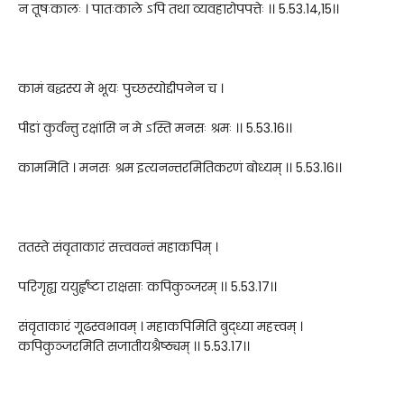
न तूषःकालः । पातःकाले ऽपि तथा व्यवहारोपपत्तेः ।। 5.53.14,15।।
कामं बद्धस्य मे भूयः पुच्छस्योद्दीपनेन च ।
पीडां कुर्वन्तु रक्षांसि न मे ऽस्ति मनसः श्रमः ।। 5.53.16।।
काममिति । मनसः श्रम इत्यनन्तरमितिकरणं बोध्यम् ।। 5.53.16।।
ततस्ते संवृताकारं सत्त्ववन्तं महाकपिम् ।
परिगृह्य ययुर्हृष्टा राक्षसाः कपिकुञ्जरम् ।। 5.53.17।।
संवृताकारं गूढस्वभावम् । महाकपिमिति बुद्ध्या महत्त्वम् ।
कपिकुञ्जरमिति सजातीयश्रैष्ठ्यम् ।। 5.53.17।।