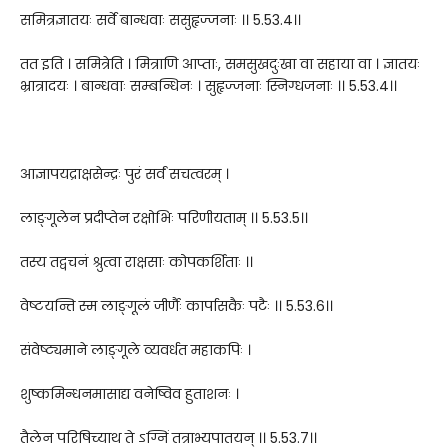
समित्रज्ञातयः सर्वे बान्धवाः ससुहृज्जनाः ।। 5.53.4।।
तत इति । समित्रेति । मित्राणि आप्ताः, समसुखदुःखा वा सहाया वा । ज्ञातयः
भ्रात्रादयः । बान्धवाः सम्बन्धिनः । सुहृज्जनाः स्निग्धजनाः ।। 5.53.4।।
आज्ञापयद्राक्षसेन्द्रः पुरं सर्वं सचत्वरम् ।
लाङ्गूलेन प्रदीप्तेन रक्षोभिः परिणीयताम् ।। 5.53.5।।
तस्य तद्वचनं श्रुत्वा राक्षसाः कोपकर्शिताः ।।
वेष्टयन्ति स्म लाङ्गूलं जीर्णैः कार्पासकैः पटैः ।। 5.53.6।।
संवेष्ट्यमाने लाङ्गूले व्यवर्धत महाकपिः ।
शुष्कमिन्धनमासाद्य वनेष्विव हुताशनः ।
तैलेन परिषिच्याथ ते ऽग्निं तत्राभ्यपातयन् ।। 5.53.7।।