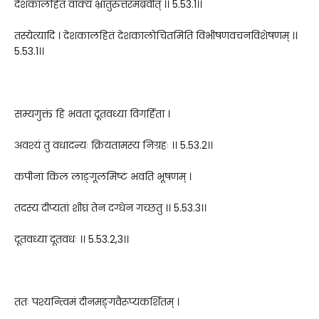
देशकालहितं वाक्यं भ्रातुरुत्तरमब्रवीत् ।। 5.53.1।।
तस्येत्यादि । देशकालहितं देशकालोचितमिति विभीषणवचनविशेषणम् ।।
5.53.1।।
सम्यगुक्तं हि भवता दूतवध्या विगर्हिता ।
अवश्यं तु वधादन्यः क्रियतामस्य निग्रहः ।। 5.53.2।।
कपीनां किल लाङ्गूलमिष्टं भवति भूषणम् ।
तदस्य दीप्यतां शीघ्रं तेन दग्धेन गच्छतु ।। 5.53.3।।
दूतवध्या दूतवधः ।। 5.53.2,3।।
ततः पश्यन्त्विमं दीनमङ्गवैरूप्यकर्शितम् ।