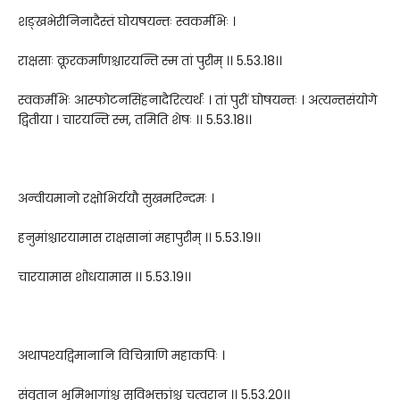
शङ्खभेरीनिनादैस्तं घोयषयन्तः स्वकर्मभिः ।
राक्षसाः क्रूरकर्माणश्चारयन्ति स्म तां पुरीम् ।। 5.53.18।।
स्वकर्मभिः आस्फोटनसिंहनादैरित्यर्थः । तां पुरीं घोषयन्तः । अत्यन्तसंयोगे
द्वितीया । चारयन्ति स्म, तमिति शेषः ।। 5.53.18।।
अन्वीयमानो रक्षोभिर्ययौ सुखमरिन्दमः ।
हनुमांश्चारयामास राक्षसानां महापुरीम् ।। 5.53.19।।
चारयामास शोधयामास ।। 5.53.19।।
अथापश्यद्विमानानि विचित्राणि महाकपिः ।
संवृतान् भूमिभागांश्च सुविभक्तांश्च चत्वरान् ।। 5.53.20।।