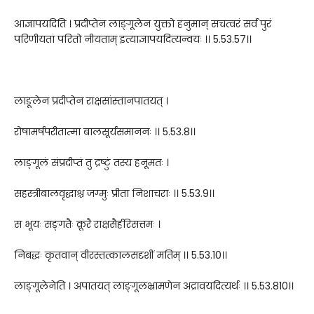
आज्ञापयदिति । प्रदीप्तेन लाङ्गूलेन युक्तो हनुमान् सचत्वरं सर्वं पुरं
परिणीयतां परितो नीयताम् इत्याज्ञापयदित्यन्वयः ।। 5.53.57।।
लाङूलेन प्रदीप्तेन राक्षसांस्तानपातयत् ।
रोषामर्षपरीतात्मा बालसूर्यसमाननः ।। 5.53.8।।
लाङ्गूलं संप्रदीप्तं तु द्रष्टुं तस्य हनूमतः ।
सहस्त्रीबालवृद्धाश्च जग्मुः प्रीता निशाचराः ।। 5.53.9।।
स भूयः सङ्गतैः क्रूरै राक्षसैर्हरिसत्तमः ।
निबद्धः कृतवान् वीरस्तत्कालसदृशीं मतिम् ।। 5.53.10।।
लाङ्गूलेनेति । अपातयत् लाङ्गूलभ्रामणेन अद्रावयदित्यर्थः ।। 5.53.810।।