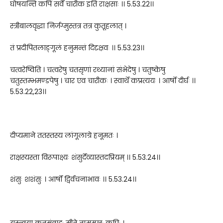
घोषयन्ति कपिं सर्वे चारीक इति राक्षसाः ।। 5.53.22।।
स्त्रीबालवृद्धा निर्जग्मुस्तत्र तत्र कुतूहलात् ।
तं प्रदीपितलाङ्गूलं हनुमन्तं दिदृक्षवः ।। 5.53.23।।
चत्वरेष्विति । चत्वरेषु चतसृणां रथ्यानां संभेदेषु । चतुष्केषु
चतुस्तम्भमण्डपेषु । चार एव चारीकः । स्वार्थे कप्रत्ययः । आर्षो दीर्घः ।।
5.53.22,23।।
दीप्यमाने ततस्तस्य लांगूलाग्रे हनूमतः ।
राक्षस्यस्ता विरूपाक्ष्यः शंसुर्देव्यास्तदप्रियम् ।। 5.53.24।।
शंसुः शशंसुः । आर्षो द्विर्वचनाभावः ।। 5.53.24।।
यस्त्वया कृतसंवादः सीते ताम्रमुखः कपिः ।