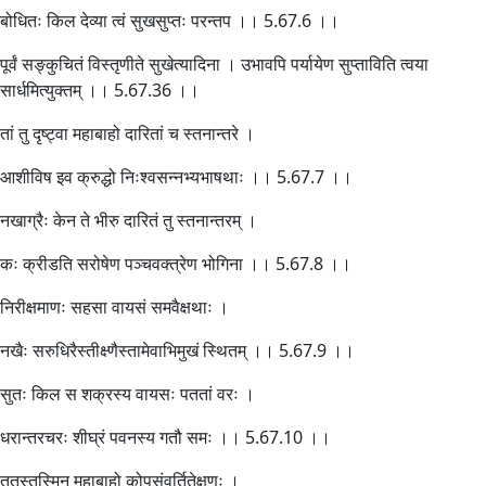
बोधितः किल देव्या त्वं सुखसुप्तः परन्तप ।। 5.67.6 ।।
पूर्वं सङ्कुचितं विस्तृणीते सुखेत्यादिना । उभावपि पर्यायेण सुप्ताविति त्वया
सार्धमित्युक्तम् ।। 5.67.36 ।।
तां तु दृष्ट्वा महाबाहो दारितां च स्तनान्तरे ।
आशीविष इव क्रुद्धो निःश्वसन्नभ्यभाषथाः ।। 5.67.7 ।।
नखाग्रैः केन ते भीरु दारितं तु स्तनान्तरम् ।
कः क्रीडति सरोषेण पञ्चवक्त्रेण भोगिना ।। 5.67.8 ।।
निरीक्षमाणः सहसा वायसं समवैक्षथाः ।
नखैः सरुधिरैस्तीक्ष्णैस्तामेवाभिमुखं स्थितम् ।। 5.67.9 ।।
सुतः किल स शक्रस्य वायसः पततां वरः ।
धरान्तरचरः शीघ्रं पवनस्य गतौ समः ।। 5.67.10 ।।
ततस्तस्मिन् महाबाहो कोपसंवर्तितेक्षणः ।