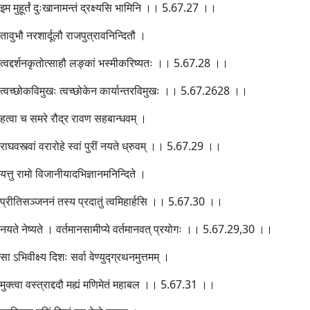
इम मुहूर्तं दुःखानामन्तं द्रक्ष्यसि भामिनि ।। 5.67.27 ।।
तावुभौ नरशार्दूलौ राजपुत्रावनिन्दितौ ।
त्वद्दर्शनकृतोत्साहौ लङ्कां भस्मीकरिष्यतः ।। 5.67.28 ।।
त्वच्छोकविमुखः त्वच्छोकेन कार्यान्तरविमुखः ।। 5.67.2628 ।।
हत्वा च समरे रौद्र रावण सहबान्धवम् ।
राघवस्त्वां वरारोहे स्वां पुरीं नयते ध्रुवम् ।। 5.67.29 ।।
यत्तु रामो विजानीयादभिज्ञानमनिन्दिते ।
प्रीतिसञ्जननं तस्य प्रदातुं त्वमिहार्हसि ।। 5.67.30 ।।
नयते नेष्यते । वर्तमानसामीप्ये वर्तमानवत् प्रयोगः ।। 5.67.29,30 ।।
सा ऽभिवीक्ष्य दिशः सर्वा वेण्युद्ग्रथनमुत्तमम् ।
मुक्त्वा वस्त्राद्ददौ मह्यं मणिमेतं महाबल ।। 5.67.31 ।।