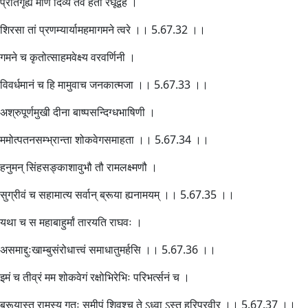
प्रतिगृह्य मणिं दिव्यं तव हेतो रघूद्वह ।
शिरसा तां प्रणम्यार्यामहमागमने त्वरे ।। 5.67.32 ।।
गमने च कृतोत्साहमवेक्ष्य वरवर्णिनी ।
विवर्धमानं च हि मामुवाच जनकात्मजा ।। 5.67.33 ।।
अश्रुपूर्णमुखी दीना बाष्पसन्दिग्धभाषिणी ।
ममोत्पतनसम्भ्रान्ता शोकवेगसमाहता ।। 5.67.34 ।।
हनुमन् सिंहसङ्काशावुभौ तौ रामलक्ष्मणौ ।
सुग्रीवं च सहामात्य सर्वान् ब्रूया ह्यनामयम् ।। 5.67.35 ।।
यथा च स महाबाहुर्मां तारयति राघवः ।
असमाद्दुःखाम्बुसंरोधात्त्वं समाधातुमर्हसि ।। 5.67.36 ।।
इमं च तीव्रं मम शोकवेगं रक्षोभिरेभिः परिभर्त्सनं च ।
ब्रूयास्तु रामस्य गतः समीपं शिवश्च ते ऽध्वा ऽस्तु हरिप्रवीर ।। 5.67.37 ।।