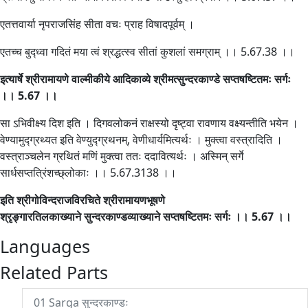
एतत्तवार्या नृपराजसिंह सीता वचः प्राह विषादपूर्वम् ।
एतच्च बुद्ध्वा गदितं मया त्वं श्रद्धत्स्व सीतां कुशलां समग्राम् ।। 5.67.38 ।।
इत्यार्षे श्रीरामायणे वाल्मीकीये आदिकाव्ये श्रीमत्सुन्दरकाण्डे सप्तषष्टितमः सर्गः
।। 5.67 ।।
सा ऽभिवीक्ष्य दिश इति । दिगवलोकनं राक्षस्यो दृष्ट्वा रावणाय वक्ष्यन्तीति भयेन ।
वेण्यामुद्ग्रथ्यत इति वेण्युद्ग्रथनम्, वेणीधार्यमित्यर्थः । मुक्त्वा वस्त्रादिति ।
वस्त्राञ्चलेन ग्रथितं मणिं मुक्त्वा ततः ददावित्यर्थः । अस्मिन् सर्गे
सार्धसप्तत्रिंशच्छ्लोकाः ।। 5.67.3138 ।।
इति श्रीगोविन्दराजविरचिते श्रीरामायणभूषणे
श्रृङ्गारतिलकाख्याने सुन्दरकाण्डव्याख्याने सप्तषष्टितमः सर्गः ।। 5.67 ।।
Languages
Related Parts
01 Sarga सुन्दरकाण्डः