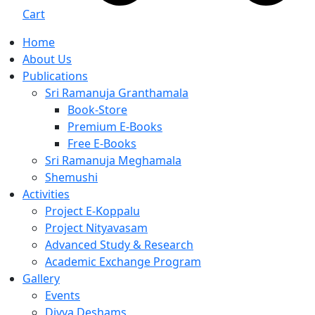
Cart
Home
About Us
Publications
Sri Ramanuja Granthamala
Book-Store
Premium E-Books
Free E-Books
Sri Ramanuja Meghamala
Shemushi
Activities
Project E-Koppalu
Project Nityavasam
Advanced Study & Research
Academic Exchange Program
Gallery
Events
Divya Deshams