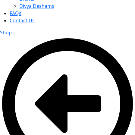
Divya Deshams
FAQs
Contact Us
Shop