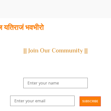
िराजं भवभीरो
|| Join Our Community ||
Subscribe to our newsletter and join us on a journey through
the realms of Yoga Sastra, Ayurveda, and Vedanta.
Explore our latest publications, seminars, conferences, and the
digitization of rare archives.