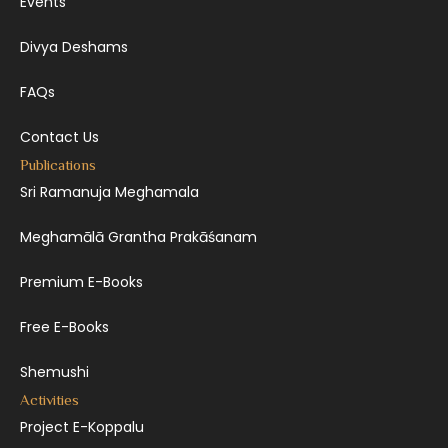
Events
Divya Deshams
FAQs
Contact Us
Publications
Sri Ramanuja Meghamala
Meghamālā Grantha Prakāśanam
Premium E-Books
Free E-Books
Shemushi
Activities
Project E-Koppalu