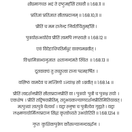
शीघ्रमागच्छ भद्रं ते द्रष्टुमर्हसि राघवौ ।। 1.68.11 ।।
प्रतिज्ञां प्रतिज्ञातं सीताप्रदानम् ।। 1.68.10,11 ।।
प्रीतिं च मम राजेन्द्र निर्वर्तयितुमर्हसि ।
पुत्रयोरुभयोरेव प्रीतिं त्वमपि लप्स्यसे ।। 1.68.12 ।।
एवं विदेहाधिपतिर्मधुरं वाक्यमब्रवीत् ।
विश्वामित्राभ्यनुज्ञातः शतानन्दमते स्थितः ।। 1.68.13 ।।
दूतवाक्यं तु तच्छ्रुत्वा राजा परमहर्षितः ।
वसिष्ठं वामदेवं च मन्त्रिणो ऽन्यांश्च सो ऽब्रवीत् ।। 1.68.14 ।।
प्रीतिं त्वद्दर्शनप्रीतिं सीताप्रदानप्रीतिं वा । पुत्रयोः पुत्री च पुत्रश्च तयोः ।
एकशेषः । प्रीतिं तद्विषयप्रीतिम्, तदुभयकल्याणदर्शनप्रीतिमितियावत् ।
मत्पुत्र्यां त्वत्पुत्रे चेत्यर्थः । यद्वा स्नुषा च पुत्रीत्येव गृह्यते । यद्वा
लक्ष्मणायोर्मिलाप्रदानं सिद्धं कृत्वोच्यते उभयोरिति ।। 1.68.1214 ।।
गुप्तः कुशिकपुत्रेण कौसल्यानन्दवर्द्धनः ।