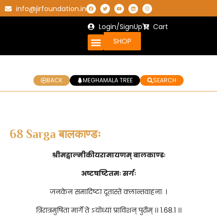
info@jirfoundation.in
Login/SignUp
Cart
SHOP
BACK
MEGHAMALA TREE
SEARCH
68 Sarga बालकाण्डः
श्रीमद्वाल्मीकीयरामायणम् बालकाण्डः
अष्टषष्टितमः सर्गः
जनकेन समादिष्टा दूतास्ते क्लान्तवाहनाः ।
त्रिरात्रमुषिता मार्गे ते ऽयोध्यां प्राविशन् पुरीम् ।। 1.68.1 ।।