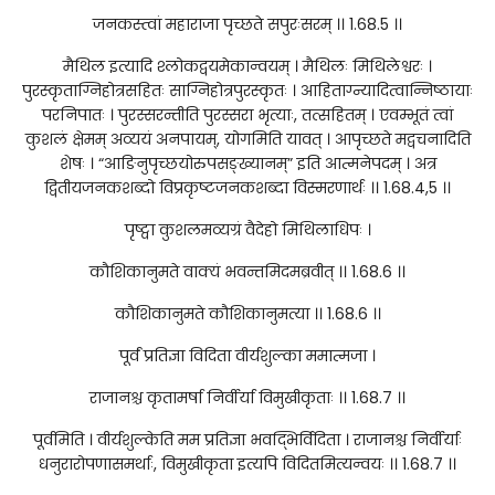
जनकस्त्वां महाराजा पृच्छते सपुरःसरम् ।। 1.68.5 ।।
मैथिल इत्यादि श्लोकद्वयमेकान्वयम् । मैथिलः मिथिलेश्वरः ।
पुरस्कृताग्निहोत्रसहितः साग्निहोत्रपुरस्कृतः । आहिताग्न्यादित्वान्निष्ठायाः
परनिपातः । पुरस्सरन्तीति पुरस्सरा भृत्याः, तत्सहितम् । एवम्भूतं त्वां
कुशलं क्षेमम् अव्ययं अनपायम्, योगमिति यावत् । आपृच्छते मद्वचनादिति
शेषः । “आङिनुपृच्छयोरुपसङ्ख्यानम्” इति आत्मनेपदम् । अत्र
द्वितीयजनकशब्दो विप्रकृष्टजनकशब्दा विस्मरणार्थः ।। 1.68.4,5 ।।
पृष्ट्वा कुशलमव्यग्रं वैदेहो मिथिलाधिपः ।
कौशिकानुमते वाक्यं भवन्तमिदमब्रवीत् ।। 1.68.6 ।।
कौशिकानुमते कौशिकानुमत्या ।। 1.68.6 ।।
पूर्वं प्रतिज्ञा विदिता वीर्यशुल्का ममात्मजा ।
राजानश्च कृतामर्षा निर्वीर्या विमुखीकृताः ।। 1.68.7 ।।
पूर्वमिति । वीर्यशुल्केति मम प्रतिज्ञा भवद्भिर्विदिता । राजानश्च निर्वीर्याः
धनुरारोपणासमर्थाः, विमुखीकृता इत्यपि विदितमित्यन्वयः ।। 1.68.7 ।।