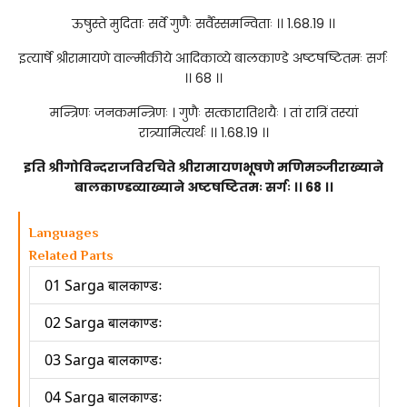
ऊषुस्ते मुदिताः सर्वे गुणैः सर्वैस्समन्विताः ।। 1.68.19 ।।
इत्यार्षे श्रीरामायणे वाल्मीकीये आदिकाव्ये बालकाण्डे अष्टषष्टितमः सर्गः
।। 68 ।।
मन्त्रिणः जनकमन्त्रिणः । गुणैः सत्कारातिशयैः । तां रात्रिं तस्यां
रात्र्यामित्यर्थः ।। 1.68.19 ।।
इति श्रीगोविन्दराजविरचिते श्रीरामायणभूषणे मणिमञ्जीराख्याने
बालकाण्डव्याख्याने अष्टषष्टितमः सर्गः ।। 68 ।।
Languages
Related Parts
01 Sarga बालकाण्डः
02 Sarga बालकाण्डः
03 Sarga बालकाण्डः
04 Sarga बालकाण्डः