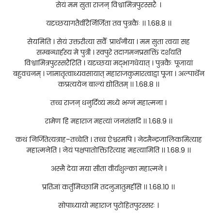
सेयं मम सुता राजन् विश्वामित्रपुरस्सरैः ।
यदृच्छयागतैर्वीरैर्निर्जिता तव पुत्रकैः ।। 1.68.8 ।।
सेयमिति । सेयं उक्तरीत्या सर्वैः प्रार्थनीया । मम सुता त्वया सह
सम्बन्धार्हस्य मे पुत्री । स्वपुरे तदागमनप्रसक्तिं दर्शयति
विश्वामित्रपुरस्सरैरिति । यदृच्छया मद्भागधेयात् । पुत्रकैः पूजायां
बहुवचनम् । जामातृत्वाध्यवसायात् महाराजकुमारत्वाद्वा पूजा । अल्पार्थेन
कप्रत्ययेन बाल्यं द्योतितम् ।। 1.68.8 ।।
तच्च राजन् धनुर्दिव्यं मध्ये भग्नं महात्मना ।
रामेण हि महाराज महत्यां जनसंसदि ।। 1.68.9 ।।
कथं निर्जितेत्यत्राह–तच्चेति । तच्च ऐश्वरमपि । नेदमैन्द्रजालिकमित्याह
महात्मनेति । नेयं पक्षपातोक्तिरित्याह महत्यामिति ।। 1.68.9 ।।
अस्मै देया मया सीता वीर्यशुल्का महात्मने ।
प्रतिज्ञां कर्तुमिच्छामि तदनुज्ञातुमर्हसि ।। 1.68.10 ।।
सोपाध्यायो महाराज पुरोहितपुरस्सरः ।