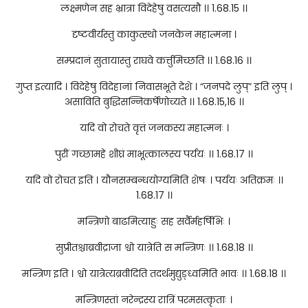
लक्ष्मणेन सह भ्रात्रा विदेहेषु वसत्यसौ ।। 1.68.15 ।।
दृष्टवीर्यस्तु काकुत्स्थो जनकेन महात्मना ।
सम्प्रदानं सुतायास्तु राघवे कर्त्तुमिच्छति ।। 1.68.16 ।।
गुप्त इत्यादि । विदेहेषु विदेहानां निवासभूते देशे । “जनपदे लुप्” इति लुप् ।
असाविति बुद्धिसन्निकर्षेणोच्यते ।। 1.68.15,16 ।।
यदि वो रोचते वृत्तं जनकस्य महात्मनः ।
पुरीं गच्छामहे शीघ्रं माभूत्कालस्य पर्ययः ।। 1.68.17 ।।
यदि वो रोचत इति । यौनसम्बन्धयोग्यमिति शेषः । पर्ययः अतिक्रमः ।।
1.68.17 ।।
मन्त्रिणो बाढमित्याहुः सह सर्वैर्महर्षिभिः ।
सुप्रीतश्चाब्रवीद्राजा श्वो यात्रेति स मन्त्रिणः ।। 1.68.18 ।।
मन्त्रिण इति । श्वो यात्रेत्यब्रवीदिति तदर्थमुद्युङ्ध्वमिति भावः ।। 1.68.18 ।।
मन्त्रिणस्तां नरेन्द्रस्य रात्रिं परमसत्कृताः ।