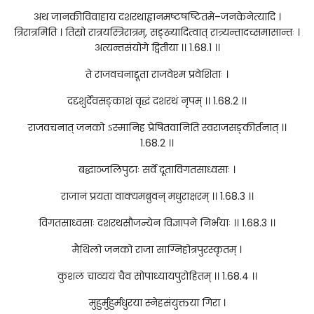
अथ जानकीविवाहाय दशरथाह्वानमष्टषष्टितमे–जनकेनेत्यादि ।
त्रिरात्रमिति । तिस्रो रात्रयस्त्रिरात्रम्, सङ्ख्यादित्वात् रात्र्यन्तादच्समासान्तः ।
अत्यन्तसंयोगे द्वितीया ।। 1.68.1 ।।
ते राजवचनाद्दूता राजवेश्म प्रवेशिताः ।
ददृशुर्देवसङ्काशं वृद्धं दशरथं नृपम् ।। 1.68.2 ।।
राजवचनात् जनको ऽस्मानिह प्रेषितवानिति स्वराजसङ्कीर्तनात् ।।
1.68.2 ।।
बद्धाञ्जलिपुटाः सर्वे दूताविगतसाध्वसाः ।
राजानं प्रयता वाक्यमब्रुवन् मधुराक्षरम् ।। 1.68.3 ।।
विगतसाध्वसाः दशरथसौजन्येन विज्ञापने निर्भयाः ।। 1.68.3 ।।
मैथिलो जनको राजा साग्निहोत्रपुरस्कृतम् ।
कुशलं चाव्ययं चैव सोपाध्यायपुरोहितम् ।। 1.68.4 ।।
मुहुर्मुहुर्मधुरया स्नेहसंयुक्तया गिरा ।