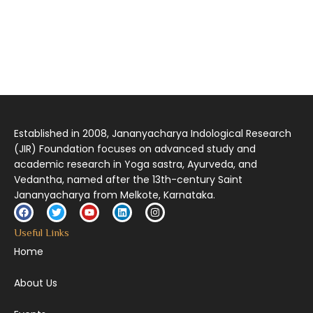
आमूलाग्रं निगमनिवहे प्रोज्ज्वलत्तत्त्वमेकम् सद्ब्रह्मात्मा विधिहरिहरेन्द्रादिशब्दाभिधेयम् ।
निर्दुष्टं सद्गुणगणनिधिं दर्शयामास विष्णुम् यस्तं वन्दे सकल जगतां शङ्करं लक्ष्मणार्यम् ||
Established in 2008, Jananyacharya Indological Research
(JIR) Foundation focuses on advanced study and
academic research in Yoga sastra, Ayurveda, and
Vedantha, named after the 13th-century Saint
Jananyacharya from Melkote, Karnataka.
Useful Links
Home
About Us