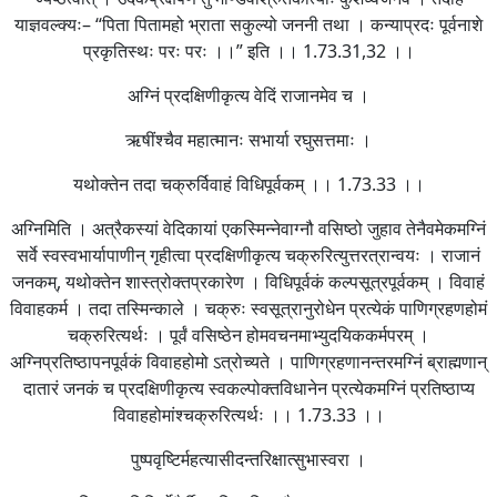
याज्ञवल्क्यः– “पिता पितामहो भ्राता सकुल्यो जननी तथा । कन्याप्रदः पूर्वनाशे
प्रकृतिस्थः परः परः ।।” इति ।। 1.73.31,32 ।।
अग्निं प्रदक्षिणीकृत्य वेदिं राजानमेव च ।
ऋषींश्चैव महात्मानः सभार्या रघुसत्तमाः ।
यथोक्तेन तदा चक्रुर्विवाहं विधिपूर्वकम् ।। 1.73.33 ।।
अग्निमिति । अत्रैकस्यां वेदिकायां एकस्मिन्नेवाग्नौ वसिष्ठो जुहाव तेनैवमेकमग्निं
सर्वे स्वस्वभार्यापाणीन् गृहीत्वा प्रदक्षिणीकृत्य चक्रुरित्युत्तरत्रान्वयः । राजानं
जनकम्, यथोक्तेन शास्त्रोक्तप्रकारेण । विधिपूर्वकं कल्पसूत्रपूर्वकम् । विवाहं
विवाहकर्म । तदा तस्मिन्काले । चक्रुः स्वसूत्रानुरोधेन प्रत्येकं पाणिग्रहणहोमं
चक्रुरित्यर्थः । पूर्वं वसिष्ठेन होमवचनमाभ्युदयिककर्मपरम् ।
अग्निप्रतिष्ठापनपूर्वकं विवाहहोमो ऽत्रोच्यते । पाणिग्रहणानन्तरमग्निं ब्राह्मणान्
दातारं जनकं च प्रदक्षिणीकृत्य स्वकल्पोक्तविधानेन प्रत्येकमग्निं प्रतिष्ठाप्य
विवाहहोमांश्चक्रुरित्यर्थः ।। 1.73.33 ।।
पुष्पवृष्टिर्महत्यासीदन्तरिक्षात्सुभास्वरा ।