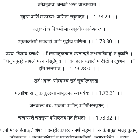
तमेवमुक्त्वा जनको भरतं चाभ्यभाषत ।
गृहाण पाणिं माण्डव्याः पाणिना रघुनन्दन ।। 1.73.29 ।।
शत्रुघ्नं चापि धर्मात्मा अब्रवीज्जनकेश्वरः ।
श्रुतकीर्त्या महाबाहो पाणिं गृह्णीष्व पाणिना ।। 1.73.30 ।।
पर्ययः विलम्ब इत्यर्थः । भिन्नमातृकत्वात् भरतात्पूर्वं लक्ष्मणविवाहो न दुष्यति ।
“पितृव्यपुत्रे सापत्ने परनारीसुतेषु वा । विवाहदानयज्ञादौ परिवेदो न दूषणम् ।।”
इति स्मरणात् ।। 1.73.2830 ।।
सर्वे भवन्तः सौम्याश्च सर्वे सुचरितव्रताः ।
पत्नीभिः सन्तु काकुत्स्था माभूत्कालस्य पर्ययः ।। 1.73.31 ।।
जनकस्य वचः श्रुत्वा पाणीन् पाणिभिरस्पृशन् ।
चत्वारस्ते चतसृ़णां वसिष्ठस्य मते स्थिताः ।। 1.73.32 ।।
पत्नीभिः सहिता इति शेषः । अत्रोदकप्रदानमर्थसिद्धम् । जनकेनानुज्ञामात्रं कृतम्,
ज्येष्ठत्वात् । उदकप्रक्षेपणं तु माण्डवीश्रुतकीर्त्योः कुशध्वजेनैव । तदाह