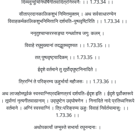
दिव्यदुन्दुभिनिर्घोषैर्गीतवादित्रनिस्वनैः ।। 1.73.34 ।।
सीताप्रदानकालिकशुभं निमित्तमुक्तम् । अथ सर्वसाधारण्येन
विवाहकर्मकालिकशुभनिमित्तानि दर्शयति–पुष्पवृष्टिरिति ।। 1.73.34 ।।
ननृतुश्चाप्सरस्सङ्घा गन्धर्वाश्च जगुः कलम् ।
विवाहे रघुमुख्यानां तदद्भुतमदृश्यत ।। 1.73.35 ।।
तत् पुष्पवृष्ट्यादिकम् ।। 1.73.35 ।।
ईदृशे वर्तमाने तु तूर्योद्घुष्टनिनादिते ।
त्रिरग्निं ते परिक्रम्य ऊहुर्भार्या महौजसः ।। 1.73.36 ।।
अथ लाजहोमपूर्वकं स्वस्वाग्निप्रदक्षिणत्रयं दर्शयति–ईदृश इति । ईदृशे पूर्वोक्तरूपे
। तूर्याणां नृत्यगीतवाद्यानाम् । उद्घुष्टेन उद्घोषणेन । निनादिते नादे प्रतिध्वनिरूपे
वर्तमाने । अग्निं स्वस्वाग्निं । त्रिःपरिक्रम्य ऊहुः विवाहं निर्वर्तयामासुः ।।
1.73.36 ।।
अथोपकार्यां जग्मुस्ते सभार्या रघुनन्दनाः ।