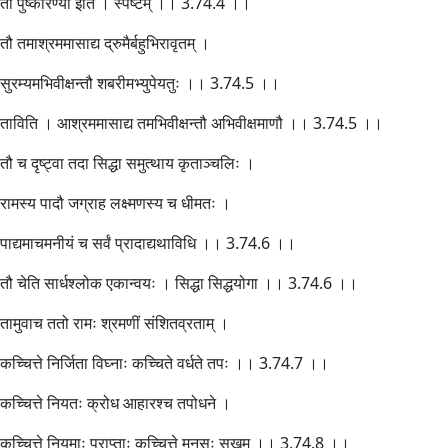
तौ पुष्करिण्या इति । स्पष्टम् ।। 3.74.4 ।।
तौ तमाश्रममासाद्य द्रुमैर्बहुभिरावृतम् ।
सुरम्यमभिवीक्षन्तौ शबरीमभ्युपेयतुः ।। 3.74.5 ।।
ताविति । आश्रममासाद्य तमभिवीक्षन्तौ अभिवीक्षमाणौ ।। 3.74.5 ।।
तौ च दृष्ट्वा तदा सिद्धा समुत्थाय कृताञ्चलिः ।
रामस्य पादौ जग्राह लक्ष्मणस्य च धीमतः ।
पाद्यमाचमनीयं च सर्वं प्रादाद्यथाविधि ।। 3.74.6 ।।
तौ चेति सार्धश्लोक एकान्वयः । सिद्धा सिद्धयोगा ।। 3.74.6 ।।
तामुवाच ततो रामः श्रमणीं संशितव्रताम् ।
कच्चित्ते निर्जिता विघ्नाः कच्चिते वर्धते तपः ।। 3.74.7 ।।
कच्चित्ते नियतः क्रोध आहारश्च तपोधने ।
कच्चित्ते नियमाः प्राप्ताः कच्चित्ते मनसः सुखम् ।। 3.74.8 ।।