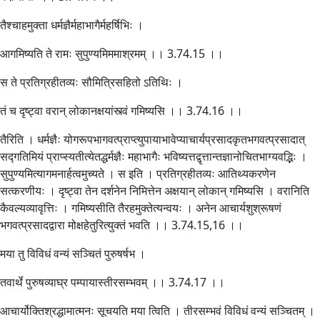
तैश्चाहमुक्ता धर्मज्ञैर्महाभागैर्महर्षिभिः ।
आगमिष्यति ते रामः सुपुण्यमिममाश्रमम् ।। 3.74.15 ।।
स ते प्रतिग्रहीतव्यः सौमित्रिसहितो ऽतिथिः ।
तं च दृष्ट्वा वरान् लोकानक्षयांस्त्वं गमिष्यसि ।। 3.74.16 ।।
तैरिति । धर्मज्ञैः योगरूपभागवत्प्राप्त्युपायाभावेप्याचार्यप्रसादकृतभगवत्प्रसादात्
सद्गतिमियं प्राप्स्यतीत्येतद्धर्मज्ञैः महाभागैः भविष्यत्तद्वृत्तान्तज्ञानोचितभाग्यवद्भिः ।
सुपुण्यमित्यागमनार्हत्वमुच्यते । स इति । प्रतिग्रहीतव्यः आतिथ्यकरणेन
सत्करणीयः । दृष्ट्वा तेन दर्शनेन निमित्तेन अक्षयान् लोकान् गमिष्यसि । वरानिति
कैवल्यव्यावृत्तिः । गमिष्यसीति तैरहमुक्तेत्यन्वयः । अनेन आचार्यशुश्रूषणं
भगवत्प्रसादद्वारा मोक्षहेतुरित्युक्तं भवति ।। 3.74.15,16 ।।
मया तु विविधं वन्यं सञ्चितं पुरुषर्षभ ।
तवार्थे पुरुषव्याघ्र पम्पायास्तीरसम्भवम् ।। 3.74.17 ।।
आचार्योक्तिश्रद्धामात्मनः सूचयति मया त्विति । तीरसम्भवं विविधं वन्यं सञ्चितम् ।