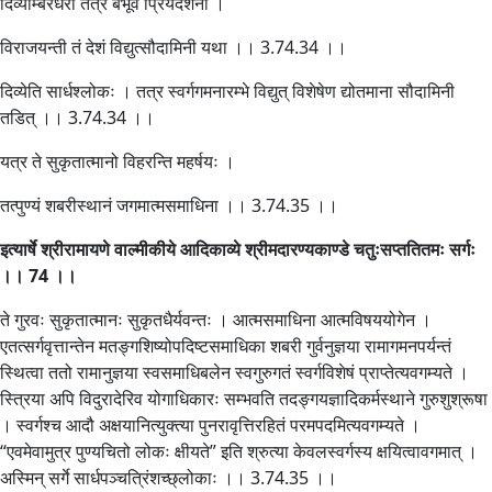
दिव्याम्बरधरा तत्र बभूव प्रियदर्शना ।
विराजयन्ती तं देशं विद्युत्सौदामिनी यथा ।। 3.74.34 ।।
दिव्येति सार्धश्लोकः । तत्र स्वर्गगमनारम्भे विद्युत् विशेषेण द्योतमाना सौदामिनी
तडित् ।। 3.74.34 ।।
यत्र ते सुकृतात्मानो विहरन्ति महर्षयः ।
तत्पुण्यं शबरीस्थानं जगमात्मसमाधिना ।। 3.74.35 ।।
इत्यार्षे श्रीरामायणे वाल्मीकीये आदिकाव्ये श्रीमदारण्यकाण्डे चतुःसप्ततितमः सर्गः
।। 74 ।।
ते गुरवः सुकृतात्मानः सुकृतधैर्यवन्तः । आत्मसमाधिना आत्मविषययोगेन ।
एतत्सर्गवृत्तान्तेन मतङ्गशिष्योपदिष्टसमाधिका शबरी गुर्वनुज्ञया रामागमनपर्यन्तं
स्थित्वा ततो रामानुज्ञया स्वसमाधिबलेन स्वगुरुगतं स्वर्गविशेषं प्राप्तेत्यवगम्यते ।
स्त्रिया अपि विदुरादेरिव योगाधिकारः सम्भवति तदङ्गयज्ञादिकर्मस्थाने गुरुशुश्रूषा
। स्वर्गश्च आदौ अक्षयानित्युक्त्या पुनरावृत्तिरहितं परमपदमित्यवगम्यते ।
“एवमेवामुत्र पुण्यचितो लोकः क्षीयते” इति श्रुत्या केवलस्वर्गस्य क्षयित्वावगमात् ।
अस्मिन् सर्गे सार्धपञ्चत्रिंशच्छ्लोकाः ।। 3.74.35 ।।