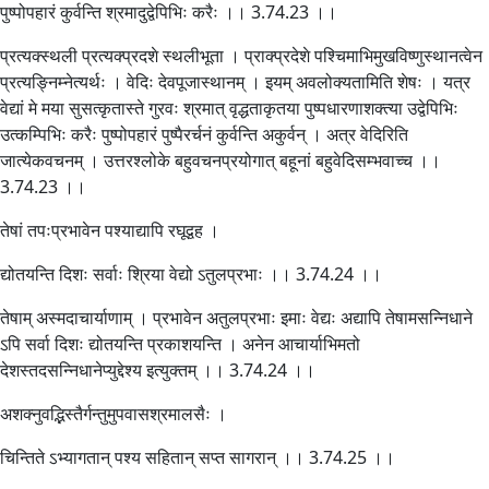
पुष्पोपहारं कुर्वन्ति श्रमादुद्वेपिभिः करैः ।। 3.74.23 ।।
प्रत्यक्स्थली प्रत्यक्प्रदशे स्थलीभूता । प्राक्प्रदेशे पश्चिमाभिमुखविष्णुस्थानत्वेन
प्रत्यङ्निम्नेत्यर्थः । वेदिः देवपूजास्थानम् । इयम् अवलोक्यतामिति शेषः । यत्र
वेद्यां मे मया सुसत्कृतास्ते गुरवः श्रमात् वृद्धताकृतया पुष्पधारणाशक्त्या उद्वेपिभिः
उत्कम्पिभिः करैः पुष्पोपहारं पुष्पैरर्चनं कुर्वन्ति अकुर्वन् । अत्र वेदिरिति
जात्येकवचनम् । उत्तरश्लोके बहुवचनप्रयोगात् बहूनां बहुवेदिसम्भवाच्च ।।
3.74.23 ।।
तेषां तपःप्रभावेन पश्याद्यापि रघूद्वह ।
द्योतयन्ति दिशः सर्वाः श्रिया वेद्यो ऽतुलप्रभाः ।। 3.74.24 ।।
तेषाम् अस्मदाचार्याणाम् । प्रभावेन अतुलप्रभाः इमाः वेद्यः अद्यापि तेषामसन्निधाने
ऽपि सर्वा दिशः द्योतयन्ति प्रकाशयन्ति । अनेन आचार्याभिमतो
देशस्तदसन्निधानेप्युद्देश्य इत्युक्तम् ।। 3.74.24 ।।
अशक्नुवद्भिस्तैर्गन्तुमुपवासश्रमालसैः ।
चिन्तिते ऽभ्यागतान् पश्य सहितान् सप्त सागरान् ।। 3.74.25 ।।