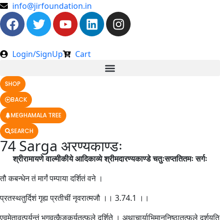
info@jirfoundation.in
Login/SignUp
Cart
SHOP
BACK
MEGHAMALA TREE
SEARCH
74 Sarga अरण्यकाण्डः
श्रीरामायणे वाल्मीकीये आदिकाव्ये श्रीमदारण्यकाण्डे चतुःसप्ततितमः सर्गः
तौ कबन्धेन तं मार्गं पम्पाया दर्शितं वने ।
प्रतस्थतुर्दिशं गृह्य प्रतीचीं नृवरात्मजौ ।। 3.74.1 ।।
एवमेतावत्पर्यन्तं भगवत्कैङ्कर्यतत्फले दर्शिते । अथाचार्याभिमाननिष्ठातत्फले दर्शयति