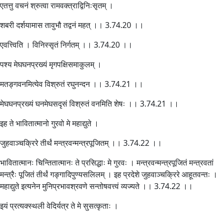
एतत्तु वचनं श्रुत्वा रामवक्त्राद्विनिःसृतम् ।
शबरी दर्शयामास तावुभौ तद्वनं महत् ।। 3.74.20 ।।
एवत्त्विति । विनिस्सृतं निर्गतम् ।। 3.74.20 ।।
पश्य मेघघनप्रख्यं मृगपक्षिसमाकुलम् ।
मतङ्गवनमित्येव विश्रुतं रघुनन्दन ।। 3.74.21 ।।
मेघघनप्रख्यं घनमेघसदृसं विश्रुतं वनमिति शेषः ।। 3.74.21 ।।
इह ते भावितात्मानो गुरवो मे महाद्युते ।
जुहवाञ्चक्रिरे तीर्थं मन्त्रवन्मन्त्रपूजितम् ।। 3.74.22 ।।
भावितात्मानः चिन्तितात्मानः ते प्रसिद्धाः मे गुरवः । मन्त्रवन्मन्त्रपूजितं मन्त्रवतां
मन्त्रैः पूजितं तीर्थं गङ्गादिपुण्यसलिलम् । इह प्रदेशे जुहवाञ्चक्रिरे आहूतवन्तः ।
महाद्युते इत्यनेन मुनिप्रभावश्रवणे सन्तोषवत्त्वं व्यज्यते ।। 3.74.22 ।।
इयं प्रत्यक्स्थली वेदिर्यत्र ते मे सुसत्कृताः ।