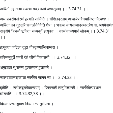
अर्चितो ऽहं त्वया भक्त्या गच्छ कामं यथासुखम् ।। 3.74.31 ।।
अथ शबरीमनोरथं पूरयति तामिति । संशितव्रताम् आचार्यपरिचर्यानिष्ठामित्यर्थः ।
अर्चितः तव गुरुवृत्तिसन्दर्शनेनैवेति शेषः । भक्त्या वन्यसम्पादनमात्रेण वा, अयमेवार्थः
सङ्क्षेपे “शबर्या पूजितः सम्यक्” इत्युक्तः । कामं काम्यमानं लोकम् ।। 3.74.31
।।
इत्युक्ता जटिला वृद्धा चीरकृष्णाजिनाम्बरा ।
तस्मिन्मुहूर्ते शबरी देहं जीर्णं जिहासती ।। 3.74.32 ।।
अनुज्ञाता तु रामेण हुत्वात्मानं हुताशने ।
ज्वलत्पावसङ्काशा स्वर्गमेव जागम सा ।। 3.74.33 ।।
इतीति । श्लोकद्वयमेकान्वयम् । जिहासती हातुमिच्छन्ती । स्वर्गमेवेत्यवधानं
द्योतयति ।। 3.74.32,33 ।।
दिव्याभरणसंयुक्ता दिव्यमाल्यानुलेपना ।