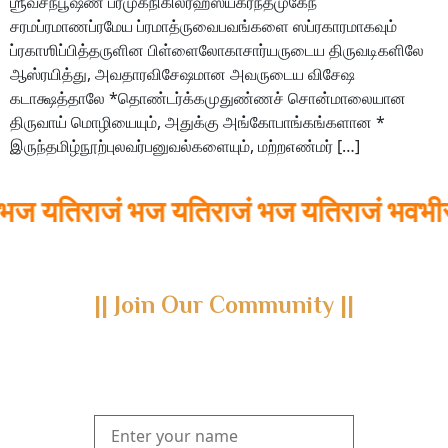
ஶ்ரீவசநபூஷண ப்ரமுகநிகிலரஹஸ்யக்ரந்தமுகேந
சரமப்ரமாணப்ரமேய ப்ரமாத்ருவைபவங்களை ஸப்ரகாரமாகவும்
ப்ரகாஶிப்பித்தருளின பிள்ளைலோகாசார்யருடைய திருவடிகளிலே
ஆஸ்ரயித்து, அவதாரவிசேஷமான அவருடைய விசேஷ
கடாக்ஷத்தாலே *தொண்டர்க்கமுதுண்ணச் சொன்மாலையான
திருவாய் மொழியையும், அதுக்கு அங்கோபாங்கங்களான *
இருந்தமிழ்நூற்புலவர்பனுவல்களையும், மற்றஎண்மர் […]
ज यतिराजं भज यतिराजं भज यतिराजं भवभीर
|| Join Our Community ||
Subscribe to our newsletter and join us on a journey through
the realms of Yoga Sastra, Ayurveda, and Vedanta.
Explore our latest publications, seminars, conferences, and the
digitization of rare archives.