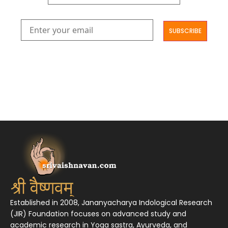
आमूलाग्रं निगमनिवहे प्रोज्ज्वलत्तत्त्वमेकम् सद्ब्रह्मात्मा विधिहरिहरेन्द्रादिशब्दाभिधेयम् ।
निर्दुष्टं सद्गुणगणनिधिं दर्शयामास विष्णुम् यस्तं वन्दे सकल जगतां शङ्करं लक्ष्मणार्यम् ||
Established in 2008, Jananyacharya Indological Research
(JIR) Foundation focuses on advanced study and
academic research in Yoga sastra, Ayurveda, and