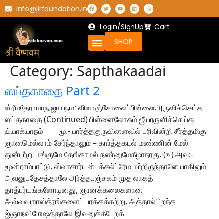
info@jirfoundation.in
Login/SignUp
Cart
SHOP
Category:
Sapthakaadai
ஸப்தகாதை Part 2
ஸ்ரீமதேராமாநுஜாயநம: விளாஞ்சோலைப்பிள்ளைஅருளிச்செய்த
ஸப்தகாதை (Continued) பிள்ளைலோகம் ஜீயரருளிச்செய்த
வ்யாக்யாநம். மூ.- பார்த்தகுருவினளவில் பரிவின்றி சீர்த்தமிகு
ஞானமெல்லாம் சேர்ந்தாலும் – கார்த்தகடல் மண்ணின் மேல்
துன்புற்று மங்குமே தேங்காமல் நண்னுமேகீழாநரகு. (௩) அவ:-
மூன்றாம்பாட்டு. ஸ்வாசார்யன்பக்கல்ப்ரேம மற்றிருந்தானேயாகிலும்
அவனுபதேசத்தாலே அர்த்தபஞ்சகம் முத லாகத்
தாத்பர்யங்களோடினது, ஞானக்கலைகளான
அவ்வவஶாஸ்த்ரங்களைப் பரக்கக்கற்று, அத்தால்பிறந்த
ஜ்ஞாநவிஶேஷத்தாலே இவனுக்கீடேறக்