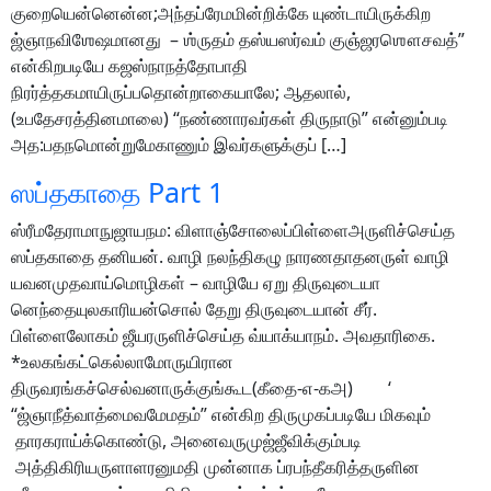
குறையென்னென்ன;அந்தப்ரேமமின்றிக்கே யுண்டாயிருக்கிற
ஜ்ஞாநவிஶேஷமானது – ஶ்ருதம் தஸ்யஸர்வம் குஞ்ஜரஶௌசவத்”
என்கிறபடியே கஜஸ்நாநத்தோபாதி
நிரர்த்தகமாயிருப்பதொன்றாகையாலே; ஆதலால்,
(உபதேசரத்தினமாலை) “நண்ணாரவர்கள் திருநாடு” என்னும்படி
அத:பதநமொன்றுமேகாணும் இவர்களுக்குப் […]
ஸப்தகாதை Part 1
ஸ்ரீமதேராமாநுஜாயநம: விளாஞ்சோலைப்பிள்ளைஅருளிச்செய்த
ஸப்தகாதை தனியன். வாழி நலந்திகழு நாரணதாதனருள் வாழி
யவனமுதவாய்மொழிகள் – வாழியே ஏறு திருவுடையா
னெந்தையுலகாரியன்சொல் தேறு திருவுடையான் சீர்.
பிள்ளைலோகம் ஜீயரருளிச்செய்த வ்யாக்யாநம். அவதாரிகை.
*உலகங்கட்கெல்லாமோருயிரான
திருவரங்கச்செல்வனாருக்குங்கூட(கீதை-எ-கஅ) ‘
“ஜ்ஞாநீத்வாத்மைவமேமதம்” என்கிற திருமுகப்படியே மிகவும்
தாரகராய்க்கொண்டு, அனைவருமுஜ்ஜீவிக்கும்படி
அத்திகிரியருளாளரனுமதி முன்னாக ப்ரபந்தீகரித்தருளின