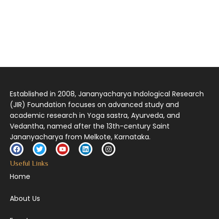
आमूलाग्रं निगमनिवहे प्रोज्ज्वलत्तत्त्वमेकम् सद्ब्रह्मात्मा विधिहरिहरेन्द्रादिशब्दाभिधेयम् ।
निर्दुष्टं सद्गुणगणनिधिं दर्शयामास विष्णुम् यस्तं वन्दे सकल जगतां शङ्करं लक्ष्मणार्यम् ||
Established in 2008, Jananyacharya Indological Research
(JIR) Foundation focuses on advanced study and
academic research in Yoga sastra, Ayurveda, and
Vedantha, named after the 13th-century Saint
Jananyacharya from Melkote, Karnataka.
Useful Links
Home
About Us