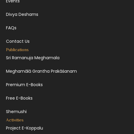
Events
Divya Deshams
FAQs
Contact Us
Publications
Sri Ramanuja Meghamala
Meghamālā Grantha Prakāśanam
Premium E-Books
Free E-Books
Shemushi
Activities
Project E-Koppalu