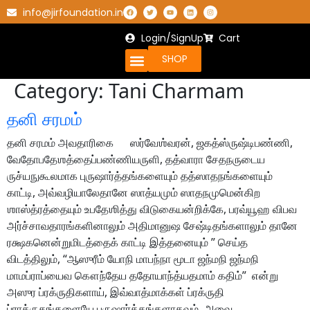
info@jirfoundation.in
Login/SignUp
Cart
SHOP
Category:
Tani Charmam
தனி சரமம்
தனி சரமம் அவதாரிகை ஸர்வேஶ்வரன், ஜகத்ஸ்ருஷ்டிபண்ணி,
வேதோபதேஶத்தைப்பண்ணியருளி, தத்வாரா சேதநருடைய
ருச்யநுகூலமாக புருஷார்த்தங்களையும் தத்ஸாதநங்களையும்
காட்டி, அவ்வழியாலேதானே ஸாத்யமும் ஸாதநமுமென்கிற
ஶாஸ்த்ரத்தையும் உபதேஶித்து விடுகையன்றிக்கே, பரவ்யூஹ விபவ
அர்ச்சாவதாரங்களினாலும் அதிமானுஷ சேஷ்டிதங்களாலும் தானே
ரக்ஷகனென்றுமிடத்தைக் காட்டி இத்தனையும் ” செய்த
விடத்திலும், “ஆஸுரீம் யோநி மாபந்நா மூடா ஜந்மநி ஜந்மநி
மாமப்ராப்யைவ கௌந்தேய ததோயாந்த்யதமாம் கதிம்” என்று
அஸுர ப்ரக்ருதிகளாய், இவ்வாத்மாக்கள் ப்ரக்ருதி
ப்ராக்ருதங்களையே புருஷார்த்தங்களாகவும், அவை