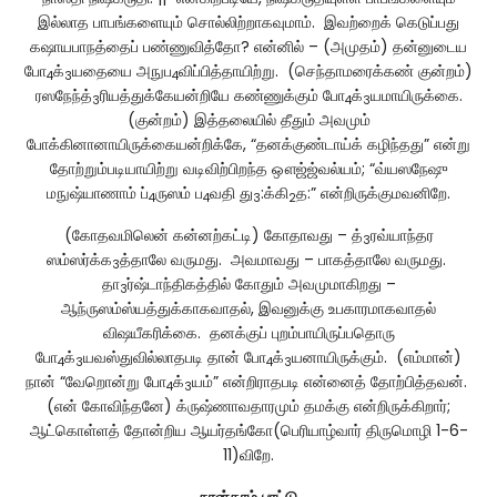
இல்லாத பாபங்களையும் சொல்லிற்றாகவுமாம். இவற்றைக் கெடுப்பது
கஷாயபாநத்தைப் பண்ணுவித்தோ? என்னில் – (அமுதம்) தன்னுடைய
போ
க்
யதையை அநுப
விப்பித்தாயிற்று. (செந்தாமரைக்கண் குன்றம்)
4
3
4
ரஸநேந்த்
ரியத்துக்கேயன்றியே கண்ணுக்கும் போ
க்
யமாயிருக்கை.
3
4
3
(குன்றம்) இத்தலையில் தீதும் அவமும்
போக்கினானாயிருக்கையன்றிக்கே, “தனக்குண்டாய்க் கழிந்தது” என்று
தோற்றும்படியாயிற்று வடிவிற்பிறந்த ஔஜ்ஜ்வல்யம்; “வ்யஸநேஷு
மநுஷ்யாணாம் ப்
ருஸம் ப
வதி து
:க்கி
த:” என்றிருக்குமவனிறே.
4
4
3
2
(கோதவமிலென் கன்னற்கட்டி) கோதாவது – த்
ரவ்யாந்தர
3
ஸம்ஸர்க்க
த்தாலே வருமது. அவமாவது – பாகத்தாலே வருமது.
3
தா
ர்ஷ்டாந்திகத்தில் கோதும் அவமுமாகிறது –
3
ஆந்ருஸம்ஸ்யத்துக்காகவாதல், இவனுக்கு உபகாரமாகவாதல்
விஷயீகரிக்கை. தனக்குப் புறம்பாயிருப்பதொரு
போ
க்
யவஸ்துவில்லாதபடி தான் போ
க்
யனாயிருக்கும். (எம்மான்)
4
3
4
3
நான் “வேறொன்று போ
க்
யம்” என்றிராதபடி என்னைத் தோற்பித்தவன்.
4
3
(என் கோவிந்தனே) க்ருஷ்ணாவதாரமும் தமக்கு என்றிருக்கிறார்;
ஆட்கொள்ளத் தோன்றிய ஆயர்தங்கோ(பெரியாழ்வார் திருமொழி 1-6-
11)விறே.