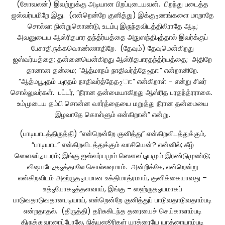
(கோவலன்) இவற்றுக்கு அடியான பிறப்புடையவன். பிறந்து படைத்த
ஐஸ்வர்யமிறே இது. (என்றென்றே குனித்து) இக்கு
ணங்களை மாறாதே
3
சொல்லா நின்றுகொண்டு, உடம்பு இருந்தவிடத்திலிராதே ஆடி;
அவனுடைய ஆஸ்ரிதபார தந்த்ர்யத்தை அநுஸந்தி
த்தால் இவர்க்குப்
4
பேசாதிருக்கவொண்ணாதிறே. (தேவும்) தேவுமென்கிறது
ஐஸ்வர்யத்தை; தன்னையென்கிறது ஆஸ்ரிதபாரதந்த்ர்யத்தை; அதிறே
தானான தன்மை; “ஆத்மாநம் நாதிவர்த்தே
தா:” என்றானிறே.
2
“ஆத்மபூ
தம் ப
ரதம் நாதிவர்த்தேத
ா:” என்கிறாள் – என்று சிலர்
4
4
2
சொல்லுவர்கள். பட்டர், “நீரான தன்மையாகிறது ஆஸ்ரித பரதந்த்ரராகை.
உம்முடைய தம்பி சொன்ன வார்த்தையை மறுத்து நீரான தன்மையை
இழவாதே கொள்ளும் என்கிறான்” என்று.
(பாடியாடத்திருத்தி) “என்றென்றே குனித்து” என்கிறவிடத்துக்கும்,
“பாடியாட” என்கிறவிடத்துக்கும் வாசியென்? என்னில்; கீழ்
ஸௌலப்
யபரம்; இங்கு ஐஸ்வர்யமும் ஸௌலப்
யமும் இரண்டுமுண்டு;
4
4
விஷயபே
த
த்தாலே சொல்லவுமாம். அன்றிக்கே, என்றென்று
4
3
என்கிறவிடம் அஹ்ருத
யமான உக்திமாத்ரமாய், குனிக்கையாவது –
3
உத்
யோக
த்தளவாய், இங்கு – ஸஹ்ருத
யமாகப்
3
3
3
பாடுவதாடுவதானபடியாய், என்றென்றே குனித்துப் பாடுவதாடுவதாம்படி
என்றதாதல். (திருத்தி) தரிசுகிடந்த தரையைச் செய்காலாம்படி
திருத்துவாரைப்போலே, நித்யஸூரிகள் யாத்ரையே யாத்ரையாம்படி