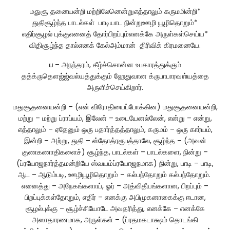
மதுசூ தனையன்றி மற்றிலேனென்றுஎத்தாலும் கருமமின்றி*
துதிசூழ்ந்த பாடல்கள் பாடியாட நின்றுஊழி யூழிதொறும்*
எதிர்சூழல் புக்குஎனைத் தோர்பிறப்பும்எனக்கே அருள்கள்செய்ய*
விதிசூழ்ந்த தால்எனக் கேல்அம்மான் திரிவிக் கிரமனையே.
ப
– அநந்தரம், கீழ்ச்சொன்ன உபகாரத்துக்கும்
தத்க்ருதௌஜ்ஜ்வல்யத்துக்கும் ஹேதுவான க்ருபாபாரவஶ்யத்தை
அருளிச்செய்கிறார்.
மதுசூதனையன்றி – (என் விரோதியைப்போக்கின) மதுசூதனையன்றி,
மற்று – மற்று ப்ராப்யம், இலேன் – உடையேனல்லேன், என்று – என்று,
எத்தாலும் – ஏதேனும் ஒரு பதார்த்தத்தாலும், கருமம் – ஒரு கார்யம்,
இன்றி – அற்று, துதி – ஸ்தோத்ரரூபத்தாலே, சூழ்ந்த – (அவன்
குணகணாதிகளைச்) சூழ்ந்த, பாடல்கள் – பாடல்களை, நின்று –
(ப்ரயோஜநார்த்தமன்றியே ஸ்வயம்ப்ரயோஜநமாக) நின்று, பாடி – பாடி,
ஆட – ஆடும்படி, ஊழியூழிதொறும் – கல்பந்தோறும் கல்பந்தோறும்.
எனைத்து – அநேகங்களாய், ஓர் – அத்விதீயங்களான, பிறப்பும் –
பிறப்புக்கள்தோறும், எதிர் – எனக்கு அபிமுகனாகைக்கு ஈடான,
சூழல்புக்கு – சூழ்ச்சியோடே அவதரித்து, எனக்கே – எனக்கே
அஸாதாரணமாக, அருள்கள் – (ப்ரதமகடாக்ஷம் தொடங்கி