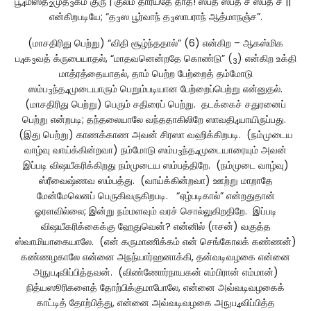
பூ
மிஸ்த
முத
கம் குரு | குலம் தாரயதே தாத! ஸப்த ஸப்த ச ஸப்த ச ||”
4
2
3
என்கிறபடியே; “த
ஸ பூர்வாந் த
ஸாபராந் ஆத்மாநஞ்ச”.
3
3
(மாசதிரிது பெற்று) “விதி சூழ்ந்ததால்” (6) என்கிற – ஆகஸ்மிக
ப
க
வத் க்ருபையாதல், “மாதவனென்றதே கொண்டு” (
) என்கிற உக்தி
4
3
3
மாத்ரத்தையாதல், தாம் பெற்ற பேற்றைத் தம்மோடு
ஸம்ப
ந்த
முடையாரும் பெறும்படியான பேற்றைப்பெற்று என்னுதல்.
3
4
(மாசதிரிது பெற்று) பெரும் சதிரைப் பெற்று. தடக்கைச் சதுரனைப்
பெற்று என்றபடி; தந்தலையாலே வந்ததாகிலிறே ஸாவதி
யாயிருப்பது.
4
(இது பெற்று) காணக்காண அவன் சிரஸா வஹிக்கிறபடி. (நம்முடைய
வாழ்வு வாய்க்கின்றவா) நம்மோடு ஸம்ப
ந்த
முடையாரையும் அவன்
3
4
இப்படி விஷயீகரிக்கிறது நம்முடைய ஸம்பத்திறே. (நம்முடை வாழ்வு)
ஸ்ரீவைஷ்ணவ ஸம்பத்து. (வாய்க்கின்றவா) ஊற்று மாறாதே
மேன்மேலெனப் பெருகிவருகிறபடி. “ஏழ்படிகால்” என்றதுதான்
ஓரளவில்லை; இன்று நம்மளவும் வரச் சொல்லுகிறதிறே. இப்படி
விஷயீகரிக்கைக்கு ஹேதுவென்? என்னில் (ஈசன்) வகுத்த
ஸ்வாமியாகையாலே. (என் கருமாணிக்கம் என் செங்கோலக் கண்ணன்)
கண்ணழகாலே என்னை அநந்யார்ஹனாக்கி, தன்வடிவழகை என்னை
அநுப
விப்பித்தவன். (விண்ணோர்நாயகன் எம்பிரான் எம்மான்)
4
நித்யஸூரிகளைத் தோற்பிக்குமாபோலே, என்னை அவ்வடிவழகைக்
காட்டித் தோற்பித்து, என்னை அவ்வடிவழகை அநுப
விப்பித்த
4