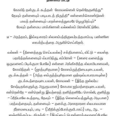
நான்காம்
பாட்டு
கோவிந் தன்குடக் கூத்தன் கோவலனென் றென்றேகுனித்து*
தேவும் தன்னையும் பாடியாடத் திருத்தி* என்னைக்கொண்டுஎன்
பாவந் தன்னையும் பாறக்கைத்துஎமரே ழெழுபிறப்பும்*
மேவும் தன்மைய மாக்கினான் வல்லன்எம் பிரான்விட்டுவே.
ப
– அநந்தரம், இவ்வுபகாரம் ஸ்வஸம்பந்திகுலபர்யந்தமாம்படி பண்ணின
ஸாமர்த்யத்தை அருளிச்செய்கிறார்.
வல்லன் – (நினைத்தது செய்யவல்ல) சக்திமானாய், விட்டு – ஸமஸ்த
பதார்த்தங்களையும் வ்யாபித்து, எம்பிரான் – (ஊரை வளைத்து
ஒருவனைப் பிடிக்குமா போலே) என்னை அங்கீகரித்த ஸ்வாமியானவன்,
கோவிந்தன் – (ஜாத்யுசிதமான) கோஸம்ருத்தியையுடையவன்,
குடக்கூத்தன் – (அந்த ஸம்ருத்த்யுசிதமான ஹர்ஷவ்யாபாரமாயுள்ள)
குடக்கூத்தையுடையவன், கோவலன் – (இந்த ஐஸ்வர்ய
சேஷ்டிதங்களுக்கு அநுரூபமான) கோபால ஜந்மத்தையுடையவன்,
என்றென்றே – என்றென்று இவற்றைத் தனித்தனியே சொல்லி, குனித்து
– ப்ரீதியாலே கூத்தாடி, தேவும் – (இந்த ஸௌலப்யத்துக்கு அடியான)
பரத்வத்தையும், தன்னையும் – தனக்கு அஸாதாரண ஸ்வபாவமான
நீர்மையையும், பாடி – (ப்ரீதிக்குப்போக்குவீடாகப்) பாடி, ஆட –
ஸஞ்சரிக்கும்படி, திருத்தி – (இருப்பைப் பொன்னாக்குவாரைப்போலே