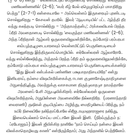
(
-6-8) என்று – வெள்ளமிட்டுப் பெருகினபடி சொல்லிற்று ‘வைகுந்தா
2
மணிவண்ணனில்’ (2-6); “எமர் கீழ் மேல் ஏழெழுபிறப்பும் மாசதிரிது
பெற்று” (2-7-1) என்கையாலே – அவ்வெள்ளம் இருகரையும் புரண்டபடி
சொல்லுகிறது – கேசவன் தமரில். இவர் ‘ஆடியாடியில்’ பட்ட ஆர்த்தி தீர
வந்து கலந்தபடி சொல்லிற்று – ‘அந்தாமத்தன்பு’; அக்கலவியால் பிறந்த
ப்ரீதி அவனதானபடி சொல்லிற்று ‘வைகுந்தா மணிவண்ணன்’ (2-6);
அந்த ப்ரீதிதான் ஆழ்வார் ஒருவரளவிலுமன்றிக்கே, தம்மோடு பரம்பரயா
ஸம்ப
ந்த
முடையாரளவும் வெள்ளமிட்டுப் பெருகினபடியைச்
3
4
சொல்லுகிறது இத்திருவாய்மொழியில். ஸர்வேஸ்வரன் ஆழ்வாரோடே
வந்து ஸம்ஸ்லேஷித்து, அத்தால் பிறந்த ப்ரீதி தம் ஒருவரளவிலுமன்றிக்கே,
தம்மோடு பரம்பரயா ஸம்ப
ந்த
முடையாரளவும் பெருகினபடியைக்கண்டு
3
4
“இது இவன் என்பக்கல் பண்ணின பக்ஷபாதாதிசயமிறே” என்று
இனியராய், தம்மை விஷயீகரிக்கைக்கு ஈடான கு
ணசேஷ்டிதாதி
களை
3
3
அநுஸந்தி
த்து, அவற்றுக்கு வாசகமான திருத்
வாத
ச நாமத்தாலே
4
3
3
அவனைப் பேசி அநுப
விக்கிறார். ஸர்வேஸ்வரன் ஒருவனை
4
விஷயீகரித்தால், அதுபின்னை அவனளவிலே நில்லாதிறே. (மரணாந்தாநி
வைராணி) ருஷிகள் குடியிருப்பை அழித்து, மைதி
லியைப் பிரித்து, நம்
2
உயிர் நிலையிலே நலிந்தாப்போலே ஸ்ரீஜடாயுமஹாராஜரை நலிந்து,
இவையெல்லாம் செய்ய மாட்டானே இவன் இனி. (நிர்வ்ருத்தம் ந:
ப்ரயோஜநம்) இவன் ஜீவிக்கிற நாளிலே “நாம் செய்யும் நன்மை இவன்
விலக்காதொழிவது காண்” என்றிருந்தோம்; அது அந்நாளில் பெற்றிலோம்.