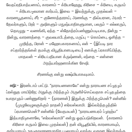
வேதப்ரதிபாத்யனாய், காரணம் – க்ரியாஹேது, கிரிசை – க்ரியை, கருமம்
– க்ரியாப
லமான கார்யம், இவை – இவற்றுக்கு, முதல்வன் –
2
காரணபூதனாய், சீர் – குணோத்தரராய், அணங்கு – திவ்யரான, அமரர் –
தேவர்களும், பிறர் – ருஷிகளும் மநுஷ்யாதிகளுமான, பலரும் – எல்லாரும்,
தொழுது – வணங்கி, ஏத்த – ஸ்தோத்ரம்பண்ணும்படியாக, நின்று –
நின்று, வாரணத்தை – குவலயாபீடத்தை, மருப்பு – கொம்பை, ஒசித்த –
முறித்த, பிரான் – மஹோபகாரகனாய், என் – (இப்படி நார
சப்தார்த்தங்கள் தமக்கு விபூதியானபடியை) எனக்கு ப்ரகாசிப்பித்த,
மாதவன் – ஸ்ரிய:பதியான க்ருஷ்ணன், எந்தை – என்னை
அநந்யார்ஹனாக்கின சேஷி.
சீரணங்கு என்று லக்ஷ்மியாகவுமாம்.
ஈடு
:- இரண்டாம் பாட்டு. “நாராயணனாலே” என்று நாராயண சப்
த
ம்
3
3
ப்ரஸ்துத மாயிற்றே; அதுக்கு அர்த்த
ம் அருளிச்செய்வதாக சப்
த
த்தை
2
3
3
உபாதா
நம் பண்ணுகிறார் – (நாரணன்) இதுக்கு அர்த்த
மென்? என்னில்
3
2
(முழுவேழுலகுக்கும் நாதன்) ஸர்வஸ்வாமி. இவ்வர்த்த
த்தில்
2
ப்ரமாணமென்? என்னில் (வேதமயன்) “நாராயணபரம் ப்
ரஹ்ம”
3
இத்யாதி
களாலே, “ஸர்வஸ்வாமி” என்று ஓதப்படுகிறவன். (காரணம்
3
கிரிசை கருமம் இவை முதல்வன்) தன் விபூ
தியில், காரணமாயும்,
4
கார்யமாயும், உத
காஹரணமாகிற ப
லமாயும் வரக்கடவதான இவற்றுக்கு