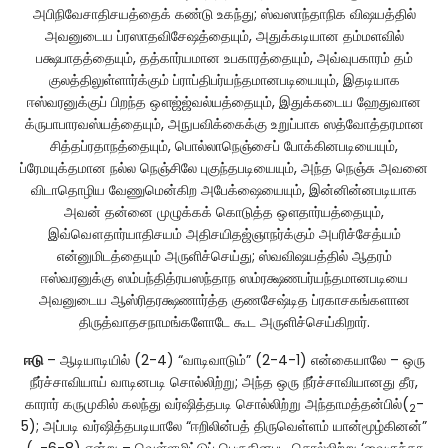
அபிநிவேசாதிசயத்தைக் கண்டு உகந்து; ஸ்வஸாந்தாநிக விஷயத்தில்
அவனுடைய ப்ரஸாதவிசேஷத்தையும், அதுக்கடியான தம்மளவில்
பக்ஷபாதத்தையும், தத்கார்யமான உபகாரத்தையும், அவ்வுபகாரம் தம்
குலத்திலுள்ளார்க்கும் ப்ராப்திபர்யந்தமானபடியையும், இதடியாக
ஈஸ்வரனுக்குப் பிறந்த ஔஜ்ஜ்வல்யத்தையும், இதுக்கடைய ஹேதுவான
க்ருபாபாரவஸ்யத்தையும், அநுபவிக்கைக்கு உறுப்பாக ஸத்வோத்தரமான
சித்தப்ரதாநத்தையும், பொல்லாநெஞ்சைப் போக்கினபடியையும்,
ப்ரேமயுக்தமான நல்ல நெஞ்சிலே புகுந்தபடியையும், அந்த நெஞ்சு அவனை
விடாதொழிய வேணுமென்கிற அபேக்ஷையையும், இன்னின்னபடியாக
அவன் தன்னை முழுக்கக் கொடுத்த ஔதார்யத்தையும்,
இவ்வௌதார்யாதிசயம் அதிசயிதஜ்ஞாநர்க்கும் அபரிச்சேத்யம்
என்னுமிடத்தையும் அருளிச்செய்து; ஸ்வவிஷயத்தில் ஆதரம்
ஈஸ்வரனுக்கு ஸம்பந்தித்ரயஸந்தாந ஸம்ரக்ஷணபர்யந்தமானபடியை
அவனுடைய ஆஸ்ரிதரக்ஷணார்த்த குணசேஷ்டித ப்ரகாசகங்களான
திருத்வாதசநாமங்களோடே கூட அருளிச்செய்கிறார்.
ஈடு
– ஆடியாடியில் (2-4) “வாடிவாடும்” (2-4-1) என்கையாலே – ஒரு
நீர்ச்சாவியாய் வாடினபடி சொல்லிற்று; அந்த ஒரு நீர்ச்சாவியானது தீர,
காரார் கருமுகில் கலந்து வர்ஷித்தபடி சொல்லிற்று அந்தாமத்தன்பில்(
-
2
5); அப்படி வர்ஷித்தபடியாலே “ஈறிலின்பத் திருவெள்ளம் யான்மூழ்கினன்”