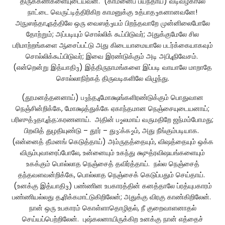
திருக்கண்களையுடையவன். (காமனைப் பயந்தாய்) வடிவழகாலே
நாட்டை வெருட்டித்திரிகிற காமனுக்கு உத்பாத
கனானவனே!
3
அநுஸந்தா
நத்திலே ஒரு வைஸத்
யம் பிறந்தவாறே முன்னிலைபோலே
4
3
தோற்றும்; அப்படியும் சொல்லிக் கூப்பிடுவர்; அதுக்குமேலே சில
பரிமாற்றங்களை ஆசைப்பட்டு அது கிடையாமையாலே படர்க்கையாகவும்
சொல்லிக்கூப்பிடுவர்; இவை இரண்டுக்கும் அடி அபி
நிவேசம்.
4
(என்றென்று இத்யாதி
) இத்திருநாமங்களை இப்படி வாயாலே மாறாதே
3
சொல்லாநிற்கத் திருவடிகளிலே விழுந்து.
(தூமனத்தனனாய்) ப
ந்த
மோக்ஷங்களிரண்டுக்கும் பொதுவான
3
4
நெஞ்சின்றிக்கே, மோக்ஷத்துக்கே ஏகாந்தமான நெஞ்சையுடையனாய்;
பரிஸுத்
தா
ந்த:கரணனாய். அதின் ப
லமாய் வருமதிறே ஜந்மம்போமது;
3
4
2
பிறவித் துழதியுண்டு – தூர் – து
:க்க
ம், அது நீங்கும்படியாக.
3
2
(என்னைத் தீமனங் கெடுத்தாய்) அம்ருதத்தையும், விஷத்தையும் ஒக்க
விரும்புவாரைப்போலே, உன்னையும் உகந்து க்ஷுத்ரவிஷயங்களையும்
உகக்கும் பொல்லாத நெஞ்சைத் தவிர்த்தாய். நல்ல நெஞ்சைத்
தந்தவளவன்றிக்கே, பொல்லாத நெஞ்சைக் கெடுப்பதும் செய்தாய்.
(உனக்கு இத்யாதி
) பண்ணின உபகாரத்தின் கனத்தாலே ப்ரத்யுபகாரம்
3
பண்ணியல்லது த
ரிக்கமாட்டுகிறிலேன்; அதுக்கு விரகு காண்கிறிலேன்.
4
நான் ஒரு உபகாரம் கொள்ளாதொழிதல், நீ குறைவாளனாதல்
செய்யப்பெற்றிலேன். புஷ்கலனாயிருக்கிற உனக்கு நான் எத்தைச்