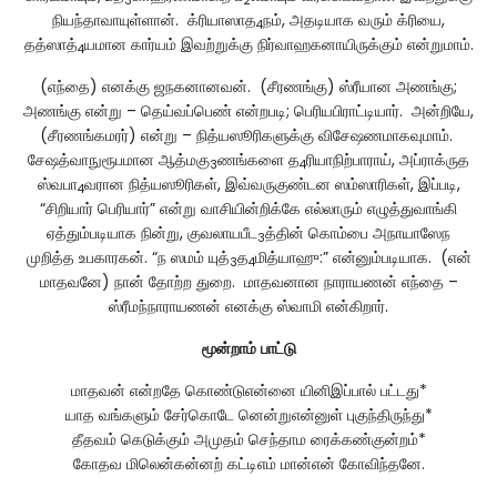
3
2
நியந்தாவாயுள்ளான். க்ரியாஸாத
நம், அதடியாக வரும் க்ரியை,
4
தத்ஸாத்
யமான கார்யம் இவற்றுக்கு நிர்வாஹகனாயிருக்கும் என்றுமாம்.
4
(எந்தை) எனக்கு ஜநகனானவன். (சீரணங்கு) ஸ்ரீயான அணங்கு;
அணங்கு என்று – தெய்வப்பெண் என்றபடி; பெரியபிராட்டியார். அன்றியே,
(சீரணங்கமரர்) என்று – நித்யஸூரிகளுக்கு விசேஷணமாகவுமாம்.
சேஷத்வாநுரூபமான ஆத்மகு
ணங்களை த
ரியாநிற்பாராய், அப்ராக்ருத
3
4
ஸ்வபா
வரான நித்யஸூரிகள், இவ்வருகுண்டன ஸம்ஸாரிகள், இப்படி,
4
“சிறியார் பெரியார்” என்று வாசியின்றிக்கே எல்லாரும் எழுத்துவாங்கி
ஏத்தும்படியாக நின்று, குவலாயபீட
த்தின் கொம்பை அநாயாஸேந
3
முறித்த உபகாரகன். “ந ஸமம் யுத்
த
மித்யாஹு:” என்னும்படியாக. (என்
3
4
மாதவனே) நான் தோற்ற துறை. மாதவனான நாராயணன் எந்தை –
ஸ்ரீமந்நாராயணன் எனக்கு ஸ்வாமி என்கிறார்.
மூன்றாம்
பாட்டு
மாதவன் என்றதே கொண்டுஎன்னை யினிஇப்பால் பட்டது*
யாத வங்களும் சேர்கொடே னென்றுஎன்னுள் புகுந்திருந்து*
தீதவம் கெடுக்கும் அமுதம் செந்தாம ரைக்கண்குன்றம்*
கோதவ மிலென்கன்னற் கட்டிஎம் மான்என் கோவிந்தனே.