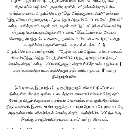
ஈடு
– அஞ்சாம் பாட்டு. திருமாலையாண்டானோடே எம்பெருமானார்
திருவாய்மொழி கேட்டருளுகிற நாளில், பாட்டுக்கள்தோறும் சில
வார்த்தைகளை அருளிச்செய்து “இது அர்த்த
மானாலோ?” என்றால்,
2
“இது விஸ்வாமித்ரஸ்ருஷ்டி; ஆளவந்தார் அருளிச்செய்யக் கேட்டறியேன்”
என்று பணிக்குமாம் ஆண்டான்; ஆண்டான் “இப்பாட்டுக்கு விஸ்வாமித்ர
ஸ்ருஷ்டி வேண்டாதாயிருந்ததீ!” என்ன, “இப்பாட்டால் தன் அவயவ
ஸௌந்த
ர்யத்தாலே என்னைத் தனக்காக்கினான் என்கிறார்” என்று
3
அருளிச்செய்தருளினாராம். அதுவுங்கிடக்க, பட்டர்
அருளிச்செய்வதொன்றுண்டு – “ஆழ்வாரையும் ஆழ்வார் பரிகரத்தையும்
விஷயீகரித்து, அத்தாலே திருமேனியில் பிறந்த ஔஜ்ஜ்வல்யத்தைச்
சொல்லுகிறது” என்று; “விஸோதி
தஜட: ஸ்நாதஸ்சித்ரமால்யாநுலேபந: |
4
மஹார்ஹவஸநோ ராமஸ்தஸ்தெ
ள தத்ர ஸ்ரியா ஜ்வலந் ||” என்று
2
நின்றாற்போலே.
(விட்டிலங்கு இத்யாதி
) மதகுதிறந்தாற்போலே விட்டு விளங்கா
3
நின்றுள்ள, சிவந்த ஒளியையுடைத்தான தாமரைபோலேயாயிற்று தாம்
தோற்று விழும் திருவடிகள், தம்மை அணைத்த கை, குளிரநோக்கின
திருக்கண்கள், இவை. உபமேயத்துக்கு உபமாநம் நேராகப் போராமையாலே,
அதுதன்னையே ஸிக்ஷித்துச் சொல்லுகிறார். அன்றிக்கே, “விட்டுவுக்கு
இலங்கு செஞ்சோதித்தாமரை பாதம்” என்று அந்வயம்.