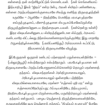
என்னைத் தன் காற்கீழேயிட்டுக் கொண்டவன். (என் செங்கனிவாய்
இத்யாதி
) இவர் “ஜிதம்” என்ற பின்பு, அவன் ஸ்மிதம் பண்ணினபடி.
3
என்னை அநந்யார்ஹனாக்குகையாலே சிவந்து கனிந்த திருவத
ரத்தின்
4
உருவிலே – அழகிலே – நிறத்திலே, பொலிந்த பரபா
க
த்தாலே
4
3
ஸம்ருத்
த
மாய், பரிஸுத்
த
மான ஸ்ப
டிகம்போலேயிருக்கிற
3
4
3
4
2
திருமுத்துநிரையினுடைய நிறத்தையுடையவன். (என்றென்று உள்ளி)
இதர விஷயங்களினுடைய ஸ்மிதத்திலுண்டான ஸ்ம்ருதி, அகவாய்
கண்டவாறே விட்டல்லது நிற்கவொண்ணாதாயிருக்குமிறே; இது மாறாதே
அநுஸந்தி
க்கலாமிறே. (பரவிப்பணிந்து) அக்ரமமாகக் கூப்பிட்டு,
4
நிர்மமனாய்த் திருவடிகளிலே விழுந்து.
இப்பேறுதான் ஒருநாள் உண்டாய் மற்றைநாள் மறுக்கையன்றிக்கே –
(பல்லூழியூழி) கல்பந்தோறும் கல்பந்தோறும். பரமபோ
க்
யமான உன்
4
3
திருவடிகளையே அநந்யப்ரயோஜநனாய்க்கொண்டு தொழும் மநஸ்ஸைத்
தந்தாய். விஷயாந்தரங்கள் அஸ்தி
ரமாகையாலும்,
2
அபோ
க்
யமாகையாலும் ஒன்றையே பற்றிநிற்க
4
3
விஷயமில்லையாகையாலே, மநஸ்ஸு “சஞ்சலம் ஹி மந:” என்று
சஞ்சலமாயிறேயிருப்பது; அப்படியன்றியே, நித்யமுமாய்,
நிரதிசயபோ
க்
யமுமா யிருக்கையாலே, மருவித்தொழும் மநஸ்ஸைத்
4
3
தந்தாய் என்றுமாம். பழைய நெஞ்சைத் திருத்தினவளவன்றிக்கே,
கருவுகலத்திலே ஒரு நெஞ்சைத் தந்தாய், “தி
வ்யம் த
தா
மி” போலே.
3
3
3