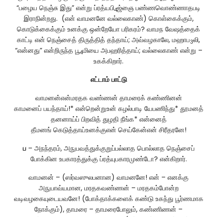
“பழைய நெஞ்சு இது” என்று ப்ரத்யபி
ஜ்ஞை பண்ணவொண்ணாதபடி
4
இராநின்றது. (என் வாமனனே வல்லைகாண்) கொள்கைக்கும்,
கொடுக்கைக்கும் உனக்கு ஒன்றேயோ பரிகரம்? வாமந வேஷத்தைக்
காட்டி என் நெஞ்சைத் திருத்தித் தந்தாய்; அவ்வழகாலே, மஹாப
லி,
3
“என்னது” என்றிருந்த பூ
மியை அபஹரித்தாய்; வல்லைகாண் என்று –
4
உகக்கிறார்.
எட்டாம்
பாட்டு
வாமனன்என்மரதக வண்ணன் தாமரைக் கண்ணினன்
காமனைப் பயந்தாய்!* என்றென்றுஉன் கழல்பாடி யேபணிந்து* தூமனத்
தனனாய்ப் பிறவித் துழதி நீங்க* என்னைத்
தீமனங் கெடுத்தாய்உனக்குஎன் செய்கேன்என் சிரீதரனே!
ப
– அநந்தரம், அநுபவத்துக்குறுப்பல்லாத பொல்லாத நெஞ்சைப்
போக்கின உபகாரத்துக்கு ப்ரத்யுபகாரமுண்டோ? என்கிறார்.
வாமனன் – (ஸர்வஸுலபனான) வாமனனே! என் – எனக்கு
அநுபாவ்யமான, மரதகவண்ணன் – மரதகம்போன்ற
வடிவழகையுடையவனே! (போக்தாக்களைக் கண்டு உகந்து பூர்ணமாக
நோக்கும்), தாமரை – தாமரைபோலும், கண்ணிணன் –