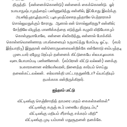
திருத்தி. (என்னைக்கொண்டு) என்னைக் கைக்கொண்டு. ஓர்
உபாயாநுஷ்டா
நத்தைப் பண்ணுவித்து என்னில், இப்போது இவர்க்கு
2
அபஸித்
தா
ந்தமாம்; ப
க
வத்ப்ரஸாத
த்தாலே பெற்றாராகச்
3
4
4
3
3
சொல்லுமதுக்கும் சேராது. ஆனால் என் சொல்லுகிறது? என்னில்;
சேற்றிலே விழுந்த மாணிக்கத்தை எடுத்துக் கழுவி விநியோக
ம்
3
கொள்ளுமாபோலே, என்னை ஸ்வீகரித்து, என்னால் போக்கிக்
கொள்ளவொண்ணாத பாபங்களையும் உருமாய்ந்து போம்படி ஓட்டி. (எமர்
இத்யாதி
) இதுதான் என்னொருவனளவன்றிக்கே என்னோடு ஸம்ப
ந்த
3
3
4
முடையார் ஏழேழு பிறப்பும் தன்னைக் கிட்டுகையே ஸ்வபா
வமாக
4
வுடையோமாம்படி பண்ணினான். (எம்பிரான் விட்டு வல்லன்) எனக்கு
உபகாரகனான ஸர்வேஶ்வரன், நினைத்த கார்யம் செய்து
தலைக்கட்டவல்லன். ஸர்வஶக்தி மாட்டாததுண்டோ? வ்யாப்தியும்
தமக்காக என்றிருக்கிறார்.
ஐந்தாம்
பாட்டு
விட்டிலங்கு செஞ்சோதித் தாமரை பாதம் கைகள்கண்கள்*
விட்டிலங்கு கருஞ் சுடர் மலையே திருவுடம்பு*
விட்டிலங்கு மதியம் சீர்சங்கு சக்கரம் பரிதி*
விட்டிலங்கு முடி யம்மான் மதுசூதனன் தனக்கே.