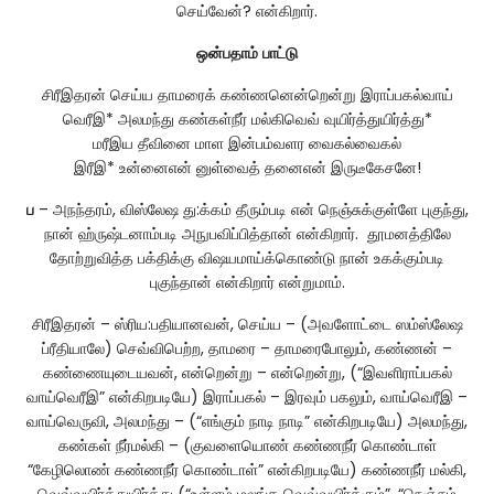
செய்வேன்? என்கிறார்.
ஒன்பதாம்
பாட்டு
சிரீஇதரன் செய்ய தாமரைக் கண்ணனென்றென்று இராப்பகல்வாய்
வெரீஇ* அலமந்து கண்கள்நீர் மல்கிவெவ் வுயிர்த்துயிர்த்து*
மரீஇய தீவினை மாள இன்பம்வளர வைகல்வைகல்
இரீஇ* உன்னைஎன் னுள்வைத் தனைஎன் இருடீகேசனே!
ப
– அநந்தரம், விஸ்லேஷ து:க்கம் தீரும்படி என் நெஞ்சுக்குள்ளே புகுந்து,
நான் ஹ்ருஷ்டனாம்படி அநுபவிப்பித்தான் என்கிறார். தூமனத்திலே
தோற்றுவித்த பக்திக்கு விஷயமாய்க்கொண்டு நான் உகக்கும்படி
புகுந்தான் என்கிறார் என்றுமாம்.
சிரீஇதரன் – ஸ்ரிய:பதியானவன், செய்ய – (அவளோட்டை ஸம்ஸ்லேஷ
ப்ரீதியாலே) செவ்விபெற்ற, தாமரை – தாமரைபோலும், கண்ணன் –
கண்ணையுடையவன், என்றென்று – என்றென்று, (“இவளிராப்பகல்
வாய்வெரீஇ” என்கிறபடியே) இராப்பகல் – இரவும் பகலும், வாய்வெரீஇ –
வாய்வெருவி, அலமந்து – (“எங்கும் நாடி நாடி” என்கிறபடியே) அலமந்து,
கண்கள் நீர்மல்கி – (குவளையொண் கண்ணநீர் கொண்டாள்
“கேழிலொண் கண்ணநீர் கொண்டாள்” என்கிறபடியே) கண்ணநீர் மல்கி,