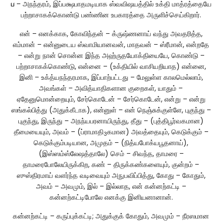
ப
– அநந்தரம், இப்பக்ஷபாதமடியாக ஸ்வவிஷயத்தில் உக்தி மாத்ரத்தையே
பற்றாசாகக்கொண்டு பண்ணின உபகாரத்தை அருளிச்செய்கிறார்.
என் – எனக்காக, கோவிந்தன் – க்ருஷ்ணனாய் வந்து அவதரித்த,
எம்மான் – என்னுடைய ஸ்வாமியானவன், மாதவன் – ஸ்ரீமான், என்றதே
– என்று நான் சொன்ன இந்த அஹ்ருதயோக்தியையே, கொண்டு –
பற்றாசாகக்கொண்டு, என்னை – (உக்தியில் வாசியறியாத) என்னை,
இனி – உக்த்யநந்தரமாக, இப்பாற்பட்டது – மேலுள்ள காலமெல்லாம்,
அவங்கள் – அவித்யாதிகளான குறைகள், யாதும் –
ஏதேனுமொன்றையும், சேர்கொடேன் – சேர்கொடேன், என்று – என்று
ஸங்கல்பித்து (அதுக்கீடாக), என்னுள் – என் நெஞ்சுக்குள்ளே, புகுந்து –
புகுந்து, இருந்து – அநந்யபரனாயிருந்து, தீது – (புத்திபூர்வகமான)
தீமையையும், அவம் – (ப்ராமாதி
கமான) அவத்தையும், கெடுக்கும் –
3
கெடுக்கும்படியான, அமுதம் – (நித்யபோக்யபூதனாய்),
(இஸ்ஸம்ஸ்லேஷத்தாலே) செம் – சிவந்த, தாமரை –
தாமரைபோலேயிருக்கிற, கண் – திருக்கண்களையும், குன்றம் –
ஸுஸ்திரமாய் வளர்ந்த வடிவையும் அநுபவிப்பித்து, கோது – கோதும்,
அவம் – அவமும், இல் – இல்லாத, என் கன்னற்கட்டி –
கன்னற்கட்டிபோலே எனக்கு இனியனானான்.
கன்னற்கட்டி – கருப்புக்கட்டி; அதுக்குக் கோதும், அவமும் – நீரஸமான