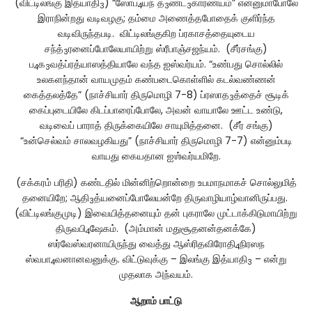
(விட்டிலங்கு இத்யாதி
) “ஸோப
யந் த
ண்ட
காரண்யம்” என்னுமாபோலே
3
4
3
3
இராநின்றது வடிவழகு; தம்மை அணைத்தபோதைக் குளிர்ந்த
வடிவிருந்தபடி. விட்டிலங்குகிற ப்ரகாசத்தையுடைய
சந்த்
ரனைப்போலேயாயிற்று ஸ்ரீபாஞ்சஜந்யம். (சீர்சங்கு)
3
ப
க
வத்ப்ரத்யாஸத்தியாலே வந்த ஐஸ்வர்யம். “உண்பது சொல்லில்
4
3
உலகளந்தான் வாயமுதம் கண்படைகொள்ளில் கடல்வண்ணன்
கைத்தலத்தே” (நாச்சியார் திருமொழி 7-8) ப்ரஸாத
த்தைச் சூடிக்
3
கைப்புடையிலே கிடப்பாரைப்போலே, அவன் வாயாலே ஊட்ட உண்டு,
வடிவைப் பாராத் திருக்கையிலே சாயுமித்தனை. (சீர் சங்கு)
“உன்செல்வம் சாலவழகியது” (நாச்சியார் திருமொழி 7-7) என்னும்படி
வாயது கையதான ஐஶ்வர்யமிறே.
(சக்கரம் பரிதி) கண்டதில் மின்னிற்றொன்றை உபமாநமாகச் சொல்லுமித்
தனையிறே; ஆதி
த்யனைப்போலேயன்றே திருவாழியாழ்வானிருப்பது.
3
(விட்டிலங்குமுடி) இவையித்தனையும் தன் புகராலே முட்டாக்கிடுமாயிற்று
திருவபி
ஷேகம். (அம்மான் மதுசூதனன்தனக்கே)
4
ஸர்வேஸ்வரனாயிருந்து வைத்து ஆஸ்ரிதவிரோதி
நிரஸந
4
ஸ்வபா
வனானவனுக்கு. விட்டுவுக்கு – இலங்கு இத்யாதி
– என்று
4
3
முதலாக அந்வயம்.
ஆறாம்
பாட்டு