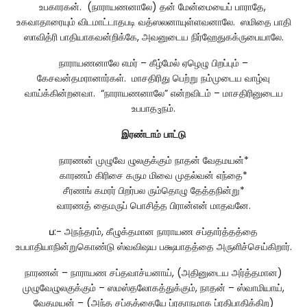
உபகாரகன். (நாராயணனாலே) தன் மேன்மையைப் பாராதே,
உகவாதாரையும் விடமாட்டாதபடி வத்ஸலனாயுள்ளவனாலே. ஸமிதை பாதி
ஸாவித்ரி பாதியாகவன்றிக்கே, அவனுடைய நிர்ஹேதுகக்ருபையாலே.
நாராயணனாலே எமர் – கீழ்மேல் ஏழெழு பிறப்பும் –
கேசவன்தமரானார்கள். மாசதிரிது பெற்று நம்முடைய வாழ்வு
வாய்க்கின்றனவா. “நாராயணனாலே” என்றவிடம் – மாசதிரினுடைய
உபபாத
நம்.
3
இரண்டாம்
பாட்டு
நாரணன் முழுவே ழுலகுக்கும் நாதன் வேதமயன்*
காரணம் கிரிசை கரும மிவை முதல்வன் எந்தை*
சீரணங் கமரர் பிறர்பல ரும்தொழு தேத்தநின்று*
வாரணத் தைமருப் பொசித்த பிரான்என் மாதவனே.
ப
:- அநந்தரம், கீழுக்தமான நாராயண சப்தார்த்தத்தை
உபபாதியாநின்றுகொண்டு ஸ்வவிஷய பக்ஷபாதத்தை அருளிச்செய்கிறார்.
நாரணன் – நாராயண சப்தவாச்யனாய், (அதினுடைய அர்த்தமான)
முழுவேழுலகுக்கும் – ஸமஸ்தலோகத்துக்கும், நாதன் – ஸ்வாமியாய்,
வேதமயன் – (அந்த சப்தத்தையே ப்ரதாநமாக ப்ரதிபாதிக்கிற)