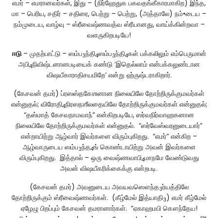
எமர் – எமரானவர்கள், இது – (நிர்ஹேதுக பகவதங்கீகாரமாகிற) இந்த,
மா – பெரிய, சதிர் – சதிரை, பெற்று – பெற்று, (அத்தாலே) நம்•டைய –
நம்முடைய, வாழ்வு – ஸ்ரீவைஷ்ணவத்வ ஸ்ரீயானது, வாய்க்கின்றவா –
வளருகிறபடியே!
ஈடு
– முதற்பாட்டு – ஸம்ப
ந்தி
ஸம்ப
ந்தி
கள் பக்கலிலும் எம்பெருமான்
3
4
3
4
அபி
நிவிஷ்டனானபடியைக் கண்டு ‘இதெல்லாம் என்பக்கலுண்டான
4
விஷயீகாராதிசயமிறே’ என்று ஹ்ருஷ்டராகிறார்.
(கேசவன் தமர்) ப்ரஸஸ்தகேஶனான நிலையிலே தோற்றிருக்குமவர்கள்
என்னுதல்; விரோதி
நிரஸநஶீலதையிலே தோற்றிருக்குமவர்கள் என்னுதல்;
4
“தஸ்மாத் கேசவநாமவாந்” என்கிறபடியே, ஸர்வநிர்வாஹகனான
நிலையிலே தோற்றிருக்குமவர்கள் என்னுதல். “ஸர்வேஸ்வரனுடையார்”
என்றாயிற்று ஆழ்வார் இவர்களை விரும்புகிறது. “எமர்” என்கிற –
ஆழ்வாருடைய ஸம்ப
ந்த
ங் கொண்டாயிற்று அவன் இவர்களை
3
4
விரும்புகிறது. இத்தால் – ஒரு வைஷ்ணவாபி
மாநமே வேண்டுவது
4
அவன் விஷயீகரிக்கைக்கு என்றபடி.
(கேசவன் தமர்) அவனுடைய அவயவஸௌந்த
ர்யத்திலே
3
தோற்றிருக்கும் ஸ்ரீவைஷ்ணவர்கள். (கீழ்மேல் இத்யாதி
) எமர் கீழ்மேல்
3
ஏழேழு பிறப்பும் கேசவன் தமரானார்கள். “ஏகாஹமபி கௌந்தேய!