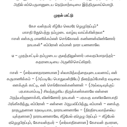
அதில் எம்பெருமானுடைய நெடுமாற்கடிமை இத்திருவாய்மொழி.
முதல்
பாட்டு
கேச வன்தமர் கீழ்மே லெமரே ழெழுபிறப்பும்*
மாசதி ரிதுபெற்று நம்முடை வாழ்வு வாய்க்கின்றவா*
ஈசன் என்கரு மாணிக்கம்என் செங்கோலக் கண்ணன்விண்ணோர்
நாயகன்* எம்பிரான் எம்மான் நாரா யணனாலே.
ப
– முதற்பாட்டில் தம்முடைய குலத்திலுள்ளார் பகவதபிமாநாந்தர்-
கதரானபடியை அருளிச்செய்கிறார்.
ஈசன் – (ஸர்வஸாதாரணமான) ஸ்வாமித்வத்தையுடையவனாய், என்
கருமாணிக்கம் – (அப்படியே பொதுவன்றியே) நீலரத்நம்போன்ற வடிவை
எனக்குக் காட்டி, என் செங்கோலக்கண்ணன் – (அவ்வடிவுக்குப்
பரபாகமாம்படி) சிவந்தழகிய திருக்கண்களாலே என்னை
அநந்யார்ஹனாக்கி, விண்ணோர் நாயகன் – பரமபத வாஸிகளோபாதி
அங்கீகரித்து, எம்பிரான் – என்னை அநுபவிப்பித்து, எம்மான் – எனக்கு
நாதபூதனான உறவடியாக, நாராயணனாலே – (நிரதிசயவாத்ஸல்ய
யுக்தனான) நாராயணனாலே, கீழ்மேல் ஏழெழு பிறப்பும் – கீழ்மேல்
ஏழெழுபிறப்பும், கேசவன்தமர் – (ஸர்வாதிகனான) கேசவன் தமரான,