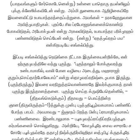
(யாதவங்களும் சேர்கொடேனென்று) உன்னை யாதொரு தபஸ்ஸிலும்
புக்கு க்லேஶிக்கவிடேன் என்று. அம்மி துணையாக ஆறிழிகையிறே
இவனைவிட்டு உபாயாந்தரத்தைப்பற்றுகை. அவங்கள் – நரகஹேதுவான
அவித்
யாதி
கள். புறம்பே சில ப்ரயோஜநங்களைக்கொண்டு
3
3
போகவிடுதல், அயோக்
யன் என்று அகலவிடுதல், உபாயாந்தர பரிக்
ரஹம்
3
3
பண்ணவிடுதல் செய்யேன் என்று. (என்று) “ஏதத்
வ்ரதம் மம”
3
என்கிறபடியே ஸங்கல்பித்து.
இப்படி ஸங்கல்பித்து நெடுங்கை நீட்டாக இருக்கையன்றிக்கே, என்
ஹ்ருத
யத்திலே வந்து புகுந்து. “புகுந்தாலும் போக்குவரத்து
3
உண்டாமாகில், வாலி போன வழியை அடைத்து, மஹாராஜர்
குறும்புசெய்தாற்போலேயாம்” என்று ஸ்தா
வரப்ரதிஷ்டை
யாக இருந்து.
2
2
(புகுந்திருந்து) இவரை வரநிறுத்தவொண்ணாதே இவர்க்குமாகத் தான்
புகுந்து இருந்தானத்தனை. புகுந்து செய்த க்ருஷியேதென்னில், –
(தீதவங்கெடுக்கும்) தீதாவது – பொய்ந்நின்ற
ஞான(திருவிருத்தம்-1)த்துக்கு முன்பு பு
த்
தி
பூர்வகமாகப் பண்ணிப்
3
3
4
போந்த பாபம். அவமாவது – ஜ்ஞாநம் பிறந்த பின்பு ப்ராமாதி
கமாகப்
3
பண்ணினவை. இரண்டாலுமாக – ப
க
வத்ப்ராப்திப்ரதிப
ந்த
க
4
3
3
4
கர்மங்களைச் சொல்லுகிறது. அன்றியே, “கோ
க்
நே சைவ ஸுராபே ச
3
4
சோரே ப
க்
நவ்ரதே ததா
| நிஷ்க்ருதிர்விஹிதா ஸத்
பி
: க்ருதக்
நே
4
3
2
3
4
4
நாஸ்தி நிஷ்க்ருதி: ||” என்கிறபடியே, நிஷ்க்ருதியுள்ள பாபங்களையும்