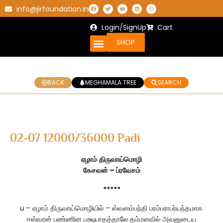
info@jirfoundation.in
Login/SignUp
Cart
SHOP
BACK
MEGHAMALA TREE
SEARCH
02-07 12000/36000 Padi
ஏழாம்
திருவாய்மொழி
கேசவன் – ப்ரவேசம்
*****
ப
– ஏழாம் திருவாய்மொழியில் – ஸ்வஸம்பந்தி பரம்பராபர்யந்தமாக
ஈஸ்வரன் பண்ணின பக்ஷபாதத்தாலே தம்மளவில் அவனுடைய