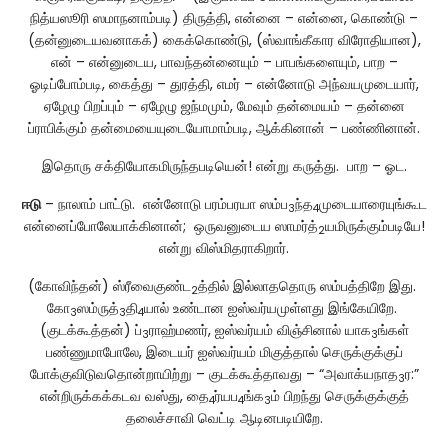
நித்யஸூரி ஸமாநனாம்படி) திருத்தி, என்னை – என்னை, கொண்டு –
(தன்னுடையவனாகக்) கைக்கொண்டு, (ஸ்வாங்கீகார விரோதியான),
என் – என்னுடைய, பாவந்தன்னையும் – பாபங்களையும், பாற –
ஓடிப்போம்படி, கைத்து – துரத்தி, எமர் – என்னோடு அந்வயமுடையார்,
ஏழேழு பிறப்பும் – ஏழேழு ஜந்மமும், மேவும் தன்மையம் – தன்னை
ப்ராபிக்கும் தன்மையையுடையோமாம்படி, ஆக்கினான் – பண்ணினான்.
இதொரு சக்தியோகமிருந்தபடியென்! என்று கருத்து. பாற – ஓட.
ஈடு
– நாலாம் பாட்டு. என்னோடு பரம்பரயா ஸம்ப
ந்த
முடையாரையுங்கூட
3
4
என்னைப்போலேயாக்கினான்; ஒருவனுடைய ஸாமர்த்
யமிருக்கும்படியே!
2
என்று விஸ்மிதராகிறார்.
(கோவிந்தன்) ஸ்ரீவைகுண்ட
த்தில் இல்லாததொரு ஸம்பத்திறே இது.
2
கோ
ஸம்ருத்
தி
யால் உண்டான ஐஸ்வர்யமுள்ளது இங்கேயிறே.
3
3
4
(குடக்கூத்தன்) ப்
ராஹ்மணர், ஐஸ்வர்யம் விஞ்சினால் யாக
ங்கள்
3
3
பண்ணுமாபோலே, இடையர் ஐஸ்வர்யம் மிகுத்தால் செருக்குக்குப்
போக்குவிடுவதொன்றாயிற்று – குடக்கூத்தாவது – “அவாக்யநாத
ர:”
3
என்றிருக்கக்கடவ வஸ்து, தை
ர்யப
ங்க
ம் பிறந்து செருக்குக்குத்
4
4
3
தலைச்சாவி வெட்டி ஆடினபடியிறே.