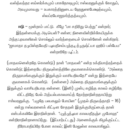
வஸ்த்வந்தர ஸம்ஸர்க்கமும் பாகதோஷமும்; ஈஸ்வரனுக்குக் கோதும்,
அவமுமாவது – உபகாரத்தினுடைய ஹேதுஸாபேக்ஷத்வமும்,
ஸ்வப்ரயோஜநார்த்தத்வமும்.
ஈடு
– மூன்றாம் பாட்டு. கீழே “மா சதிரிது பெற்று” என்றார்;
இந்நன்மைக்கு அடியென்? என்ன; நினைவின்றிக்கேயிருக்க
அந்த:புரவாஸிகள் சொல்லும் வார்த்தையைச் சொன்னேன் என்கிறார்.
“ஜாமாதா த
யிஸ்தவேதி ப
வதீஸம்ப
ந்த
த்
ருஷ்ட்யா ஹரிம் பஸ்யேம”
3
4
3
4
3
என்றாரிறே ப
ட்டர்.
4
(மாதவனென்றதே கொண்டு) நான் “மாதவன்” என்ற உக்திமாத்ரத்தைக்
கொண்டு; இத்தையே திருவுள்ளத்திலே குவாலாகக்கொண்டு. “அல்லாத
திருநாமங்களுக்கும் இதுக்கும் வாசியறிவதே!” என்று இத்தையே
குவாலாகக் கொண்டு. (என்னை) அல்லாத திருநாமங்களுக்கும்
இதுக்கும் வாசியறியாத என்னை. (இனி) முன்பு கழிந்த காலம் கழிந்தே
விட்டதிறே; மேல் அத்யல்பகாலமாய்த் தோற்றாநின்றதாயிற்று
ஈஶ்வரனுக்கு. “பழுதே பலபகலும் போயின” (முதல் திருவந்தாதி – 16)
என்று ஈஸ்வரனைக் கிட்டின சேதநன் இருக்குமிருப்பைத் தான்
என்பக்கலிலே இராநின்றான். “பு
த்
த்
வா காலமதீதஞ்ச முமோஹ”
3
3
4
என்றிராநின்றானாயிற்று. (இப்பாற்பட்டது) அணைக்குக் கிழக்குப்பட்ட
நீரோபாதியிறே போன காலம்; இனி மேலுள்ள காலமாகிலும்.