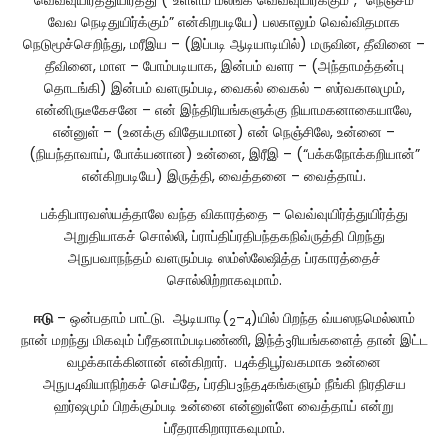
வெவ்வுயிர்த்துயிர்த்து (“உள்ளம் மலங்க வெவ்வுயிர்க்கும்”, “நெஞ்சம்
வேவ நெடிதுயிர்க்கும்” என்கிறபடியே) பலகாலும் வெவ்விதமாக
நெடுமூச்செறிந்து, மரீஇய – (இப்படி ஆடியாடியில்) மருவின, தீவினை –
தீவினை, மாள – போம்படியாக, இன்பம் வளர – (அந்தாமத்தன்பு
தொடங்கி) இன்பம் வளரும்படி, வைகல் வைகல் – ஸர்வகாலமும்,
என்னிருடீகேசனே – என் இந்திரியங்களுக்கு நியாமகனாகையாலே,
என்னுள் – (உனக்கு விதேயமான) என் நெஞ்சிலே, உன்னை –
(நியந்தாவாய், போக்யனான) உன்னை, இரீஇ – (“பக்கநோக்கறியான்”
என்கிறபடியே) இருத்தி, வைத்தனை – வைத்தாய்.
பக்திபாரவஸ்யத்தாலே வந்த விகாரத்தை – வெவ்வுயிர்த்துயிர்த்து
அறுதியாகச் சொல்லி, ப்ராப்திப்ரதிபந்தகநிவ்ருத்தி பிறந்து
அநுபவாநந்தம் வளரும்படி ஸம்ஸ்லேஷித்த ப்ரகாரத்தைச்
சொல்லிற்றாகவுமாம்.
ஈடு
– ஒன்பதாம் பாட்டு. ஆடியாடி(
–
)யில் பிறந்த வ்யஸநமெல்லாம்
2
4
நான் மறந்து மிகவும் ப்ரீதனாம்படிபண்ணி, இந்த்
ரியங்களைத் தான் இட்ட
3
வழக்காக்கினான் என்கிறார். ப
க்திபூர்வகமாக உன்னை
4
அநுப
வியாநிற்கச் செய்தே, ப்ரதிப
ந்த
கங்களும் நீங்கி நிரதிசய
4
3
4
ஹர்ஷமும் பிறக்கும்படி உன்னை என்னுள்ளே வைத்தாய் என்று
ப்ரீதராகிறாராகவுமாம்.