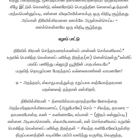
வந்து அவதரித்து, மூன்றடியாலே த்ரைலோக்யத்தையும் திருவடிகளின்
கீழே இட்டுக் கொண்டு, எல்லாரோடும் பொருந்தின ஸௌலப்
யந்தான்
4
பரத்வமென்னும்படி, என்னை விஷயீகரிக்கைக்கு ஒரு விதி
சூழ்ந்தது.
4
அம்மான் திரிவிக்கிரமனை எனக்கே அருள்கள்செய்ய –
எனக்கென்னவே ஒரு விதி
சூழ்ந்தது.
4
ஏழாம்
பாட்டு
திரிவிக் கிரமன் செந்தாமரைக்கண்எம் மான்என் செங்கனிவாய்*
உருவில் பொலிந்த வெள்ளைப் பளிங்கு நிறத்த(ன) னென்றென்று*உள்ளிப்
பரவிப் பணிந்து பல்லூழி யூழிநின் பாதபங்கயமே*
மருவித் தொழும்மன மேதந்தாய் வல்லைகாண்என் வாமனனே!
ப
– அநந்தரம், ஸ்வாநுபவத்துக்கு உறுப்பாக ஸத்வோத்தரமான
மநஸ்ஸைத் தந்தான் என்கிறார்.
திரிவிக்கிரமன் – த்ரைவிக்ரமாபதாநத்தாலே லோகத்தை
அநந்யார்ஹமாக்கினவனாய், (அதுபோலே) செம் – சிவந்த, தாமரை –
தாமரைபோன்ற, கண் – கண்ணாலே, எம்மான் – (ஜிதம் என்னும்படி)
என்னை அடிமைகொண்ட ஸ்வாமியானவன், என் செங்கனிவாய் உருவில்
பொலிந்த வெள்ளைப் பளிங்கு நிறத்தன் – சிவந்த கனிபோலேயிருக்கிற
திருப்பவளத்தின் வடிவிலே பரம்பி வளர்ந்து வருகிற, வெளுத்த,