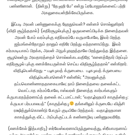
பண்ணினான். (நின்று) “தே
ஹி மே” என்று ப்ரயோஜநங்களைப் பற்றி
3
அகலுகையன்றிக்கேயிருக்கை.
இப்படி அவன் பண்ணுகைக்கு ஹேதுவென்? என்னச் சொல்லுகிறார்
(விதி சூழ்ந்ததால்) (எதிர்சூழல்புக்கு) ஒருவனைப்பிடிக்க நினைத்தவன்
அவன் போம் வரம்புக்கு எதிர்வரம்பே வருமாபோலே, இவர் பிறந்த
ஜந்மங்கள்தோறும் தானும் எதிரே பிறந்து வந்தானாயிற்று. இவர்
கர்மமடியாகப் பிறக்க, அவன் அநுக்
ரஹத்தாலே பிறந்துவந்த இத்தனை.
3
சூழலென்று அவதாரத்தைச் சொல்லக்கடவதிறே; “எனைத்தோர் பிறப்பும்
எதிர்சூழல் புக்கு எனக்கேயருள்கள் செய்ய விதிசூழ்ந்ததால்” என்கிறார்.
விதி
யென்கிறது – ப
க
வத் க்ருபையை. ப
க
வத் க்ருபையை
4
4
3
4
3
விதி
யென்பானென்? என்னில்; *அவனுக்குத்
4
தப்பவொண்ணாததாகையாலே; நாம் நினைத்தவை தலைக்கட்ட
வொட்டாத கர்மம்போலே, ஈஸ்வரன் நினைத்த கார்யங்களும்
க்ருபாபரதந்த்ரனாய்த் தலைக் கட்டமாட்டான்; “வதா
ர்ஹமபி காகுத்ஸ்த
:
4
2
க்ருபயா பர்யபாலயத்” (காகுத்ஸ்த
தங்களிலும் க்ருபையே விஞ்சி
2
ரக்ஷித்துக்கொண்டு போரும் குடியிலே பிறந்தவர். வதா
ர்ஹமான
4
காகத்துக்கு விட்ட அம்புக்குட்படக் கண்ணழிவு பண்ணுமவரிறே.
(எனக்கேல் இத்யாதி
) ஸர்வேஸ்வரனாயிருந்துவைத்து, ஸ்ரீவாமநனாய்
3