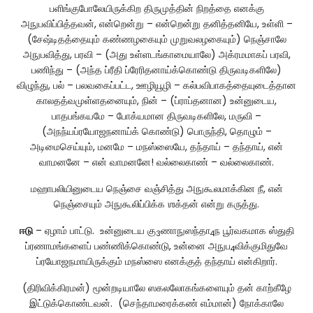
பளிங்குபோலேயிருக்கிற திருமுத்தின் நிறத்தை எனக்கு
அநுபவிப்பித்தவன், என்றென்று – என்றென்று தனித்தனியே, உள்ளி –
(சேஷ்டிதத்தையும் கண்ணழகையும் முறுவலழகையும்) நெஞ்சாலே
அநுபவித்து, பரவி – (அது உள்ளடங்காமையாலே) அக்ரமமாகப் பரவி,
பணிந்து – (அந்த ப்ரீதி ப்ரேரிதனாய்க்கொண்டு திருவடிகளிலே)
விழுந்து, பல் – பலவகைப்பட்ட, ஊழியூழி – கல்பவிபாகத்தையுடைத்தான
காலதத்வமுள்ளதனையும், நின் – (ப்ராப்தனான) உன்னுடைய,
பாதபங்கயமே – போக்யமான திருவடிகளிலே, மருவி –
(அநந்யப்ரயோஜநனாய்க் கொண்டு) பொருந்தி, தொழும் –
அடிமைசெய்யும், மனமே – மநஸ்ஸையே, தந்தாய் – தந்தாய், என்
வாமனனே – என் வாமனனே! வல்லைகாண் – வல்லைகாண்.
மஹாபலியினுடைய நெஞ்சை வஞ்சித்து அநுகூலமாக்கின நீ, என்
நெஞ்சையும் அநுகூலிப்பிக்க ஶக்தன் என்று கருத்து.
ஈடு
– ஏழாம் பாட்டு. உன்னுடைய கு
ணாநுஸந்தா
ந பூர்வகமாக ஸ்துதி
3
4
ப்ரணாமங்களைப் பண்ணிக்கொண்டு, உன்னை அநுப
விக்குமிதுவே
4
ப்ரயோஜநமாயிருக்கும் மநஸ்ஸை எனக்குத் தந்தாய் என்கிறார்.
(திரிவிக்கிரமன்) மூன்றடியாலே ஸகலலோகங்களையும் தன் காற்கீழே
இட்டுக்கொண்டவன். (செந்தாமரைக்கண் எம்மான்) நோக்காலே