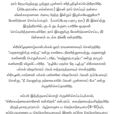
நாம் தேடியிருந்தது முந்துற முன்னம் ஸித்
தி
க்கப்பெற்றோமிறே.
3
4
(க்ரியதாமஸ்ய ஸம்ஸ்கார:) இவன் நாம் செய்யும் நன்மை
விலக்காதானான அளவு பிறந்த இன்றும் இழக்கவேணுமோ?
வேண்டுவன செய்யப்பாரும். (மமாப்யேஷ யதா
தவ) நீர் இறாய்த்து
2
இருந்தீராகில், குடல் துடக்குடையாரிலே ஒருவன்
செய்யுமித்தனையன்றோ; நாம் இவனுக்கு வேண்டுவனசெய்ய, நீர்
பின்னைக் கடக்க நில்லீர் என்றாரிறே.
ஸ்ரீவிபீ
ஷணாழ்வான்பக்கல் ஓரம் ராவணனளவும் சென்றதிறே.
4
“மஹாராஜர்க்கு ஸத்ரு” என்று வாலியை நிரஸித்துவைத்து, மஹாராஜர்
கண்ணநீர் பொறுக்கமாட்டாதே, “ஸஞ்ஜாதபா
ஷ்ப:” என்று தாமும்
3
கண்ணநீர் விழவிட்டாரிறே. “த
ர்மே மநஸ்ச தே ப
த்
ர” ஸ்ரீமாலாகாரர்
4
4
3
பக்கல் விஷயீகாரம் அவர் ஸந்தாநத்தளவும் சென்றதிறே.
ஸ்ரீக
ண்டாகர்ணன் பக்கல் பண்ணின விஷயீகாரம் அவன் தம்பியளவும்
4
சென்று, “நீ அவனுக்கு நல்லையாகில் அவன் முன்னாகப் போ” என்று
அருளிச்செய்தானிறே.
எம்பார் இத்திருவாய்மொழி அருளிச்செய்யப்புக்கால்,
“ஸ்ரீவைஷ்ணவனானேன் என்கிறார்” என்பராம்; வைஷ்ணவத்வசிஹ்நமிறே
திருத்
வாத
சநாமம். ஆழ்வாருடைய நெடுமாற்கடிமை(8-10)யும்,
3
3
எம்பெருமானுடைய நெடுமாற்கடிமையும் இரண்டாயிற்று நெடுமாற்கடிமை;