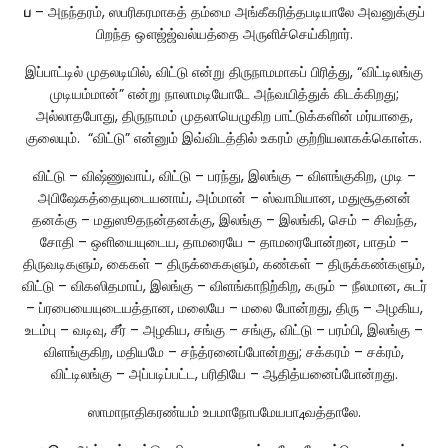
ப
– அநந்தரம், ஸபரிகரமாகத் தம்மை அங்கீகரித்தபடியாலே அவனுக்குப்
பிறந்த ஔஜ்ஜ்வல்யத்தை அருளிச்செய்கிறார்.
இப்பாட்டில் முதலடியில், விட்டு என்று திருநாமமாகப் பிரித்து, “விட்டிலங்கு
முடியம்மான்” என்று நாலாமடியோடே அந்வயித்துக் கிடக்கிறது;
அல்லாதபோது, திருநாமம் முதலாயெழுகிற பாட்டுக்களின் மர்யாதை,
குலையும். “விட்டு” என்னும் இவ்விடத்தில் உகரம் குற்றியலாகக்கொள்க.
விட்டு – விஷ்ணுவாய், விட்டு – பரந்து, இலங்கு – விளங்குகிற, முடி –
அபிஷேகத்தையுடையனாய், அம்மான் – ஸ்வாமியான, மதுசூதனன்
தனக்கு – மதுஸூதநன்தனக்கு, இலங்கு – இலங்கி, செம் – சிவந்த,
சோதி – ஒளியையுடைய, தாமரையே – தாமரைபோன்றன, பாதம் –
திருவடிகளும், கைகள் – திருக்கைகளும், கண்கள் – திருக்கண்களும்,
விட்டு – விகஸிதமாய், இலங்கு – விளங்காநிற்கிற, கரும் – நீலமான, சுடர்
– ப்ரபையையுடையத்தான, மலையே – மலை போன்றது, திரு – அழகிய,
உடம்பு – வடிவு, சீர் – அழகிய, சங்கு – சங்கு, விட்டு – பரம்பி, இலங்கு –
விளங்குகிற, மதியமே – சந்த்ரனைப்போன்றது; சக்கரம் – சக்ரம்,
விட்டிலங்கு – அப்படிப்பட்ட, பரிதியே – ஆதித்யனைப்போன்றது.
ஸாமாநாதிகரண்யம் உபமாநோபமேயபா
வத்தாலே.
4