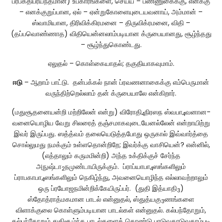
பரபக்திபர்யந்தமான) உபகாரங்களை, செய்ய – பண்ணுகைக்கு, எனக்கு
– எனக்குறுப்பான, ஏல் – ஏன்றுகோளையுடையவனாய், அம்மான் –
ஸ்வாமியான, திரிவிக்கிரமனை – திருவிக்ரமனை, விதி –
(தப்பவொண்ணாத) விதியென்னலாம்படியான க்ருபையானது, சூழ்ந்தது
– சூழ்ந்துகொண்டது.
ஏலுதல் – கொள்கையாதல்; தகுதியாகவுமாம்.
ஈடு
– ஆறாம் பாட்டு. தன்பக்கல் நான் ப்ரவணனாகைக்கு எம்பெருமான்
வருந்திற்றெல்லாம் தன் க்ருபையாலே என்கிறார்.
(மதுசூதனையன்றி மற்றிலேன் என்று) விரோதி
நிரஸந ஸ்வபா
வனான-
4
4
வனையொழிய வேறு சிலரைத் தஞ்சமாகவுடையேனல்லேன் என்றாயிற்று
இவர் இருப்பது. ஸத்த்வம் தலையெடுத்தபோது ஒருகால் இவ்வார்த்தை
சொல்லுமது நமக்கும் உள்ளதொன்றிறே; இவர்க்கு வாசியென்? என்னில்,
(எத்தாலும் கருமமின்றி) அந்த உக்திக்குச் சேர்ந்த
அநுஷ்டா
நமுண்டாயிருக்கும். ப்ராப்யாபா
ஸங்களிலும்
2
4
ப்ராபகாபா
ஸங்களிலும் நெகிழ்ந்து, அவனையொழிந்த எல்லாவற்றாலும்
4
ஒரு ப்ரயோஜநமின்றிக்கேயிருப்பர். (துதி இத்யாதி
)
3
ஸ்தோத்ராத்மகமான பாடல் என்னுதல், ஸ்துத்யகு
ணங்களை
3
விளாக்குலை கொள்ளும்படியான பாடல்கள் என்னுதல். கல்பந்தோறும்,
கல்பந்தோறும் துதிசூழ்ந்த பாடல்களைக் கொண்டு பாடுவதாடுவதாம்படி