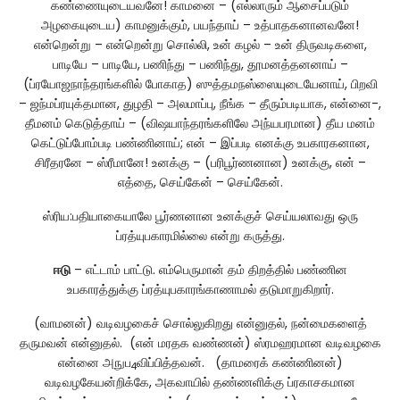
கண்ணையுடையவனே! காமனை – (எல்லாரும் ஆசைப்படும்
அழகையுடைய) காமனுக்கும், பயந்தாய் – உத்பாதகனானவனே!
என்றென்று – என்றென்று சொல்லி, உன் கழல் – உன் திருவடிகளை,
பாடியே – பாடியே, பணிந்து – பணிந்து, தூமனத்தனனாய் –
(ப்ரயோஜநாந்தரங்களில் போகாத) ஸுத்தமநஸ்ஸையுடையேனாய், பிறவி
– ஜந்மப்ரயுக்தமான, துழதி – அலமாப்பு, நீங்க – தீரும்படியாக, என்னை-,
தீமனம் கெடுத்தாய் – (விஷயாந்தரங்களிலே அந்யபரமான) தீய மனம்
கெட்டுப்போம்படி பண்ணினாய்; என் – இப்படி எனக்கு உபகாரகனான,
சிரீதரனே – ஸ்ரீமானே! உனக்கு – (பரிபூர்ணனான) உனக்கு, என் –
எத்தை, செய்கேன் – செய்கேன்.
ஸ்ரிய:பதியாகையாலே பூர்ணனான உனக்குச் செய்யலாவது ஒரு
ப்ரத்யுபகாரமில்லை என்று கருத்து.
ஈடு
– எட்டாம் பாட்டு. எம்பெருமான் தம் திறத்தில் பண்ணின
உபகாரத்துக்கு ப்ரத்யுபகாரங்காணாமல் தடுமாறுகிறார்.
(வாமனன்) வடிவழகைச் சொல்லுகிறது என்னுதல், நன்மைகளைத்
தருமவன் என்னுதல். (என் மரதக வண்ணன்) ஸ்ரமஹரமான வடிவழகை
என்னை அநுப
விப்பித்தவன். (தாமரைக் கண்ணினன்)
4
வடிவழகேயன்றிக்கே, அகவாயில் தண்ணளிக்கு ப்ரகாசகமான