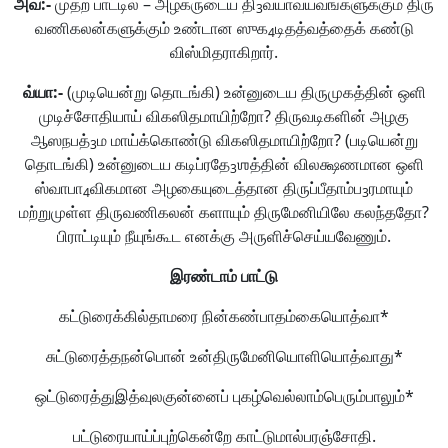
அவ
:-
முதற் பாட்டில் – அழகருடைய தி
வ்யாவயவங்களுக்கும் திரு
3
வணிகலன்களுக்கும் உண்டான ஸுக
டிதத்வத்தைக் கண்டு
4
விஸ்மிதராகிறார்.
வ்யா
:-
(முடியென்று தொடங்கி) உன்னுடைய திருமுகத்தின் ஒளி
முடிச்சோதியாய் விகஸிதமாயிற்றோ? திருவடிகளின் அழகு
ஆஸநபத்
ம மாய்க்கொண்டு விகஸிதமாயிற்றோ? (படியென்று
3
தொடங்கி) உன்னுடைய கடிப்ரதே
ஶத்தின் விலக்ஷணமான ஒளி
3
ஸ்வாபா
விகமான அழகையுடைத்தான திருப்பீதாம்ப
ரமாயும்
4
3
மற்றுமுள்ள திருவணிகலன் களாயும் திருமேனியிலே கலந்ததோ?
பிராட்டியும் நீயுங்கூட எனக்கு அருளிச்செய்யவேணும்.
இரண்டாம்
பாட்டு
கட்டுரைக்கில்தாமரை நின்கண்பாதம்கையொத்வா*
சுட்டுரைத்தநன்பொன் உன்திருமேனியொளியொத்வாது*
ஒட்டுரைத்துஇத்வுலகுன்னைப் புகழ்வெல்லாம்பெரும்பாலும்*
பட்டுரையாய்ப்புற்கென்றே காட்டுமால்பரஞ்சோதி.