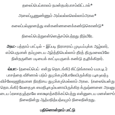
தலைப்பெய்காலம் நமன்தமர்பாசம்விட்டால்*
அலைப்பூணுண்ணும் அவ்வல்லலெல்லாம்அகல*
கலைப்பல்ஞானத்து என்கண்ணனைக்கண்டுகொண்டு*
நிலைப்பெற்றுஎன்னெஞ்சம்பெற்றது நீடுயீரே.
அவ
:-
பத்தாம் பாட்டில் – இப்படி நிராசராய் முடியப்புக்க ஆழ்வார்,
எம்பெருமான் தம்முடைய ஆர்த்தியெல்லாம் தீரத் திருமலையிலே
நின்றருளின படியைக் காட்டியருளக் கண்டு த
ரிக்கிறார்.
4
வ்யா
:-
(தலைப்பெய் என்று தொடங்கி) கிட்டுங்காலம் யமப
டர்
4
பாசத்தை வீசினால் படும் து
:க்க
ம்போலேயிருக்கிற ப
க
வத்
3
2
4
3
3
விச்லேஷஜநிதமான நிரதிசய து
:க்க
மெல்லாம் அகல. (கலையென்று
3
2
தொடங்கி) வேதை
க ஸமதி
க
ம்யனாயிருக்கிற க்ருஷ்ணனை அவனு
3
4
3
டைய ப்ரஸாத
த்தாலே ஸாக்ஷாத்கரிக்கப்பெற்று என்னுடைய மனஸ்ஸும்
3
நிலைநின்று ஆத்மநித்யத்வமும் நிலைநின்றது.
பதினொன்றாம்
பாட்டு