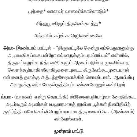
முந்தை* வானவர் வானவர்கோனொடும்*
சிந்துபூமகிழும் திருவேங்கடத்து*
அந்தமில்புகழ்க் காரெழிலண்ணலே.
அவ
:-
இரண்டாம் பாட்டில் – “திருநாட்டிலே சென்று எம்பெருமானுக்கு
அடிமைசெய்கையன்றோ எல்லாருக்கும் பரமப்ராப்யம்” என்னில்,
திருநாட்டிலுள்ள நித்யஸூரிகளும் ஆசைப்படும்படி முடிவில்லாத
ஸௌந்த
ர்யாதி ஶீலாதி
களையுடைய திருவேங்கடமுடையான்
3
3
என்னைத் தனக்கு அத்யந்தசேஷமாக்கிக் கொண்டான். ஆனபின்பு
அவனுக்கு ஸர்வசேஷவ்ருத்தியும் பண்ணவேணும் என்கிறார்.
வ்யா
:-
(வானவர் என்று தொடங்கி) ஸ்ரீஸேனாபதியாழ்வா னோடுங்கூட
அயர்வறும் அமரர்கள் உபஹாரமாகத் தூவின பூக்கள் நிலமிதியிற்
குளிர்த்தியாலே செவ்விபெறும்படியான திருமலையிலே. (அண்ணல்)
ஸர்வேஸ்வரன்.
மூன்றாம்
பாட்டு