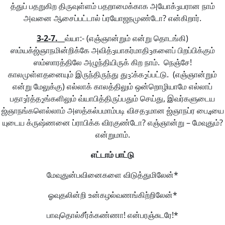
த்துப் பதறுகிற திருவுள்ளம் பதறாமைக்காக அயோக்
யரான நாம்
3
அவனை ஆசைப்பட்டால் ப்ரயோஜநமுண்டோ? என்கிறார்.
3-2-7.__
வ்யா:- (எஞ்ஞான்றும் என்று தொடங்கி)
ஸம்யக்ஜ்ஞாநமின்றிக்கே அவித்
யாகர்மாதி
களைப் பிறப்பிக்கும்
3
3
ஸம்ஸாரத்திலே அழுந்தியிருக் கிற நாம். நெஞ்சே!
காலமுள்ளதனையும் இருந்திருந்து து
:க்க
ப்பட்டு. (எஞ்ஞான்றும்
3
2
என்று மேலுக்கு) எல்லாக் காலத்திலும் ஒன்றொழியாமே எல்லாப்
பதா
ர்த்த
ங்களிலும் வ்யாபித்திருப்பதும் செய்து, இவர்களுடைய
3
2
ஜ்ஞாநங்களெல்லாம் அஸத்கல்பமாம்படி விசத
மான ஜ்ஞாநப்ர பை
யை
3
4
யுடைய க்ருஷ்ணனை ப்ராபிக்க விரகுண்டோ? எஞ்ஞான்று – மேவுதும்?
என்றுமாம்.
எட்டாம்
பாட்டு
மேவுதுன்பவினைகளை விடுத்துமிலேன்*
ஓவுதலின்றி உன்கழல்வணங்கிற்றிலேன்*
பாவுதொல்சீர்க்கண்ணா! என்பரஞ்சுடரே!*