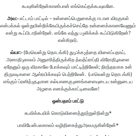
கூவுகின்றேன்காண்பான் எங்கெய்தக்கூவுவனே.
அவ
:-
எட்டாம் பாட்டில் – உன்னைப்பெறுகைக்கு ஈடான விரகுகள்
என்பக்கல் ஒன்றுமின்றிக்கேயிருக்கச்செய்தே உன்னைக்காணவேணும்
என்று கூப்பிடாநின்றேன். எங்கே வந்து ப
லிக்கக் கூப்பிடுகிறேன்?
2
என்கிறார்.
வ்யா
:-
(மேவென்று தொடங்கி) து
:க்க
த்தை விளைப்பதாய்,
3
2
அனாதி
காலம் அனுசரித்திருக்கிற த்வத்ப்ராப்தி விரோதி
களை
3
4
ஏதேனும் ஒரு விரகாலே போக்கவும் மாட்டிற்றிலேன்; நிரந்தரமாக உன்
திருவடிகளை ஆஸ்ரயிக்கவும் பெற்றிலேன். (பாவென்று தொடங்கி)
எங்கும் ப்ரஸித்
த
மான கல்யாணகு
ணங்களையுடைய உன்னுடைய
3
4
3
அழகை எனக்குக்காட்டினவனே!
ஒன்பதாம்
பாட்டு
கூவிக்கூவிக் கொடுவினைத்தூற்றுள்நின்று*
பாவியேன்பலகாலம் வழிதிகைத்துஅலமருகின்றேன்*