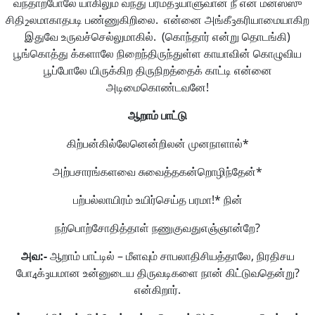
வந்தாற்போலே யாகிலும் வந்து பரமத
யாளுவான நீ என் மனஸ்ஸு
3
சிதி
லமாகாதபடி பண்ணுகிறிலை. என்னை அங்கீ
கரியாமையாகிற
2
3
இதுவே உருவச்செல்லுமாகில். (கொந்தார் என்று தொடங்கி)
பூங்கொத்து க்களாலே நிறைந்திருந்துள்ள காயாவின் கொழுவிய
பூப்போலே யிருக்கிற திருநிறத்தைக் காட்டி என்னை
அடிமைகொண்டவனே!
ஆறாம்
பாட்டு
கிற்பன்கில்லேனென்றிலன் முனநாளால்*
அற்பசாரங்களவை சுவைத்தகன்றொழிந்தேன்*
பற்பல்லாயிரம் உயிர்செய்த பரமா!* நின்
நற்பொற்சோதித்தாள் நணுகுவதுஎஞ்ஞான்றே?
அவ
:-
ஆறாம் பாட்டில் – மீளவும் சாபலாதிசியத்தாலே, நிரதிசய
போ
க்
யமான உன்னுடைய திருவடிகளை நான் கிட்டுவதென்று?
4
3
என்கிறார்.