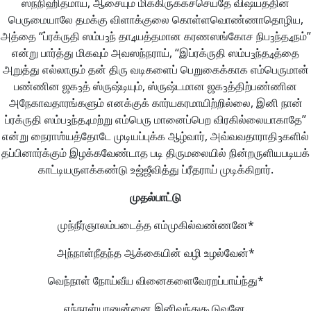
ஸந்நிஹிதமாய், ஆசையும் மிக்கிருக்கச்செய்தே விஷயத்தின்
பெருமையாலே தமக்கு விளாக்குலை கொள்ளவொண்ணாதொழிய,
அத்தை “ப்ரக்ருதி ஸம்ப
ந் தா
யத்தமான கரணஸங்கோச நிப
ந்த
நம்”
3
4
3
4
என்று பார்த்து மிகவும் அவஸந்நராய், “இப்ரக்ருதி ஸம்ப
ந்த
த்தை
3
4
அறுத்து எல்லாரும் தன் திரு வடிகளைப் பெறுகைக்காக எம்பெருமான்
பண்ணின ஜக
த் ஸ்ருஷ்டியும், ஸ்ருஷ்டமான ஜக
த்திற்பண்ணின
3
3
அநேகாவதாரங்களும் எனக்குக் கார்யகரமாயிற்றில்லை, இனி நான்
ப்ரக்ருதி ஸம்ப
ந்த
மற்று எம்பெரு மானைப்பெற விரகில்லையாகாதே”
3
4
என்று நைராஶ்யத்தோடே முடியப்புக்க ஆழ்வார், அவ்வவதாராதி
களில்
3
தப்பினார்க்கும் இழக்கவேண்டாத படி திருமலையில் நின்றருளியபடியக்
காட்டியருளக்கண்டு உஜ்ஜீவித்து ப்ரீதராய் முடிக்கிறார்.
முதல்பாட்டு
முந்நீர்ஞாலம்படைத்த எம்முகில்வண்ணனே*
அந்நாள்நீதந்த ஆக்கையின் வழி உழல்வேன்*
வெந்நாள் நோய்வீய வினைகளைவேரறப்பாய்ந்து*
எந்நாள்யானுன்னை இனிவந்துகூடுவனே.