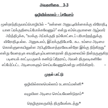
அவதாரிகை
3-3
ஒழிவில்காலம்
–
ப்ரவேசம்
மூன்றாந்திருவாய்மொழியில் – “உன்னை அனுப
விக்கைக்கு விரோதி
4
4
யான ப்ரக்ருதியைப்போக்கவேணும்” என்று எம்பெருமானை ஆழ்வார்
அர்த்தி
க்க, “உமக்கு அப்ரக்ருதி நம்மோட்டைப் பரிமாற்றத்துக்கு
2
விரோதி
யல்ல. அனுகூலம், இப்ரக்ருதியோடே கூட உம்மை அடிமை
4
கொள்ளுகையிலுள்ள அபி
நிவேசத்தாலேயன்றோ இங்கு நிற்கிறது”
4
என்று வேதை
க ஸமதி
க
ம்யனானதான் திருமலையில் நின்றருளுகிற
3
4
3
படியைக் காட்டியருளக் கண்டு ப்ரீதராய், அவன் திருவடிகளிலே
எப்பேர்ப்பட்ட அடிமைகளும் செய்யவேணுமென்று பாரிக்கிறார். –
முதல்
பாட்டு
ஒழிவில்காலமெல்லாம் உடனாய்மன்னி*
வழுவிலா அடிமை செய்யவேண்டுநாம்*
தெழிகுரலருவித் திருவேங்கடத்து*