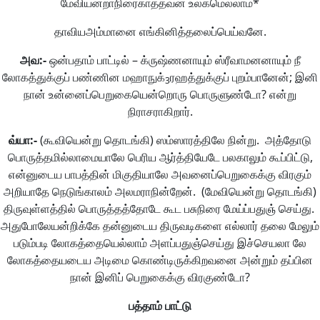
மேவியன்றாநிரைகாத்தவன் உலகமெல்லாம்*
தாவியஅம்மானை எங்கினித்தலைப்பெய்வனே.
அவ
:-
ஒன்பதாம் பாட்டில் – க்ருஷ்ணனாயும் ஸ்ரீவாமனனாயும் நீ
லோகத்துக்குப் பண்ணின மஹாநுக்
ரஹத்துக்குப் புறம்பானேன்; இனி
3
நான் உன்னைப்பெறுகையென்றொரு பொருளுண்டோ? என்று
நிராசராகிறார்.
வ்யா
:-
(கூவியென்று தொடங்கி) ஸம்ஸாரத்திலே நின்று. அத்தோடு
பொருத்தமில்லாமையாலே பெரிய ஆர்த்தியேடே பலகாலும் கூப்பிட்டு,
என்னுடைய பாபத்தின் மிகுதியாலே அவனைப்பெறுகைக்கு விரகும்
அறியாதே நெடுங்காலம் அலமராநின்றேன். (மேவியென்று தொடங்கி)
திருவுள்ளத்தில் பொருத்தத்தோடே கூட பசுநிரை மேய்ப்பதுஞ் செய்து.
அதுபோலேயன்றிக்கே தன்னுடைய திருவடிகளை எல்லார் தலை மேலும்
படும்படி லோகத்தையெல்லாம் அளப்பதுஞ்செய்து இச்செயலா லே
லோகத்தையடைய அடிமை கொண்டிருக்கிறவனை அன்றும் தப்பின
நான் இனிப் பெறுகைக்கு விரகுண்டோ?
பத்தாம்
பாட்டு