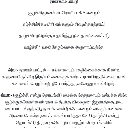
நான்காம்
பாட்டு
சூழ்ச்சிஞானச் சுடரொளியாகி* என்றும்
ஏழ்ச்சிக்கேடின்றி எங்கணும் நிறைந்தஎந்தாய்!
தாழ்ச்சிமற்றெங்கும் தவிர்ந்து நின்தாளிணைக்கீழ்
வாழ்ச்சி* யான்சேரும்வகை அருளாய்வந்தே.
அவ
:-
நாலாம் பாட்டில் – எல்லாரையும் ரக்ஷிக்கைக்காக நீ ஸர்வ
க
தனாயிருக்கிற இருப்பும் எனக்குக் கார்யகரமாயிற்றதில்லை. நான்
3
உன்னைப் பெறும் வழி நீயே பார்த்தருளவேணும் என்கிறார்.
வ்யா
:-
(சூழ்ச்சி என்று தொடங்கி) ஸமஸ்த சேதநரையும் உன்பக்க லிலே
சூழ்த்துக்கொள்ளவற்றான அத்யந்த விலக்ஷண ஜ்ஞாநத்தையுடை
யையாய். வ்ருத்
தி
நாசங்களன்றிக்கே என்றும் எங்கும் என்னை
3
4
அடிமை கொள்ளுகைக்காக வ்யாபித்தவனே! (தாழ்ச்சி என்று
தொடங்கி) திருவடிகளொழிய பா
ஹ்ய விஷயங்களில்
3