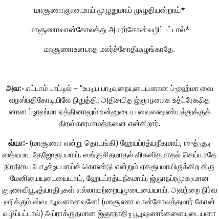
மாசூணாஞானமாய் முழுதுமாய் முழுதியன்றாய்*
மாசூணாவான்கோலத்து அமரர்கோன்வழிப்பட்டால்*
மாசூணாஉனபாத மலர்ச்சோதிமழுங்காதே.
அவ
:-
எட்டாம் பாட்டில் – “உப
ய பா
வநையுடையனான ப்
ரஹ்மா வை
4
4
3
வநஸ்பதிகோடியிலே நிறுத்தி, அதிசயித ஜ்ஞாநனாக உத்ப்ரேக்ஷித
னான ப்
ரஹ்மா ஏத்தினாலும் உன்னுடைய வைலக்ஷண்யத்துக்குத்
3
திரஸ்காரமாமத்தனை என்கிறார்.
வ்யா
:-
(மாசூணா என்று தொடங்கி) ஹேயப்ரத்யநீகமாய், ஶுத்
த
3
4
ஸத்வமய தேஜோரூபமாய், ஸங்குசிதமாதல் விகஸிதமாதல் செய்யாதே
நிரதிசய போ
க்
யமாய்க் கொண்டு என்றும் ஏகரூபமாயிருக்கிற திரு
4
3
மேனியையுடையையாய், ஹேயப்ரத்யநீகமாய், ஜ்ஞாநப்ரமுக
மான
2
கு
ணவிபூ
த்யாதி
கள் எல்லாவற்றையுமுடையையாய், அவற்றை நிர்வ
3
4
3
ஹிக்கும் ஸ்வபா
வனானவனே! (மாசூணா வான்கோலத்தமரர் கோன்
4
வழிப்பட்டால்) அப்ராக்ருதமான ஜ்ஞாநாதி
பூ
ஷணங்களையுடையனா
3
4