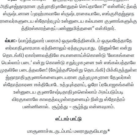
அதி
கஜ்ஞாநரான ருத்
ராதி
களேதுதல் செய்தாலோ?” என்னில்; த்வத்
4
3
3
ஸ்ருஷ்டனான ப்
ரஹ்மாவாலே ஸ்ருஷ்டராகையாலே, ஸங்குசிதஜ்ஞாந
3
ரானவர்களுடைய ஸ்தோத்ரமும் உன்னுடைய கல்யாண கு
ணங்களுக்கு
3
த்திரஸ்காரத்தைப் பண்ணுமித்தனை” என்கிறார்.
வ்யா
:-
(வாழ்த்துவார் பலராக) ஒருவரேத்தினவிடம் ஒருவரேத்தாதே
ஸர்வாதி
காரமாக ஏத்தினாலும் ஏத்தமுடியாது. (நினுள்ளே என்று
4
தொடங்கி) ஏகார்ணவத்திலே சயானனாய்க்கொண்டு ‘லோகங்களை
யெல்லாம் படை’ என்று கொண்டு சதுர்முக
னை உன் ஸங்கல்பத்தாலே
2
முதலிலே படைத்தவனே! (கேழ்த்தசீரென்று தொடங்கி) மிக்கிருந்துள்ள
ஜ்ஞாநாதி
கு
ணங்களையுடையரான ருத்
ரமுக
ரான தே
வர்கள்
3
3
3
2
3
ஸ்தோத்ரகரண ஶக்தியோடே உத்
யுக்தராய், ஓரோ ப்ரயோஜகங்களில்
3
உன்னுடைய கு
ணசேஷ்டிதாதி
களெல்லாம் அகப்படும்படி
3
3
விரகுகளாலே காலதத்வமுள்ளதனையும் நின்று ஸ்தோத்ரம்
பண்ணினால். சூழ்த்து – சூழ்ந்து என்னவுமாம்.
எட்டாம்
பாட்டு
மாசூணாச்சுடருடம்பாய் மலராதுகுவியாது*