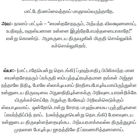
மாட்டேநீமனம்வைத்தாய் மாஞாலம்வருந்தாதே.
அவ
:-
நாலாம் பாட்டில் – “ஸமஸ்தசேதநரும், அத்யந்த விலக்ஷணனாய்,
உபநிஷத், ரஹஸ்யனான உன்னை இழந்தேபோமத்தனையாகாதே!”
என்று கொண்டு. அழகருடைய திருவழகின் மிகுதி சொல்லுவிக்
கச்சொல்லுகிறார்.
வ்யா
:-
(மாட்டாதேயென்று தொடங்கி) ப்
ரஹ்மாதி
பிபீலிகாந்த மான
3
3
ஸமஸ்தசேதநரும் ப்ரக்ருதி ஸம்ப
ந்த
ப்ரயுக்தமான தங்கள் அஜ்ஞா
3
4
நத்தாலே நிதி
, போலே ஸ்லாக்
யமாய் நிரதிசயபோ
க்யமாயிருந்துள்ள
4
4
4
உன்னுடைய திருவடிவை அநுஸநிதி
க்கைக்கு அறிவுடையாரன்றிக்கே
4
யிருக்கச்செய்தே அதுக்கு மேலேயும் அறிவக்கெடுக்கும்
ஸ்வபா
வமாய். ஒன்றோடொன்று சேராத பா
ஹ்யஸமய பு
த்
தி
களை
4
3
3
3
4
ப்ரவர்த்திப்பித் தாய். (மலர்த்துழாயென்று தொடங்கி) பேரளவுடைய
உன்னுடைய திருவுள்ளத்தையுங்கூட அந்யபரமாக்கவல்ல திருத்துழாய்
முதலான போ
க்
ய ஜாதத்திலே நீ ப்ரவணசித்தனானாய்.
4
3