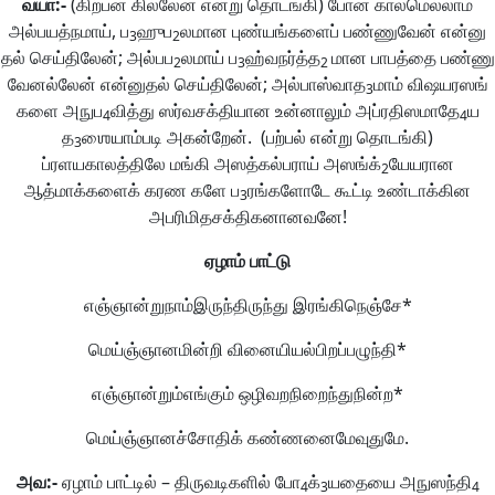
வ்யா
:-
(கிற்பன் கில்லேன் என்று தொடங்கி) போன காலமெல்லாம்
அல்பயத்நமாய், ப
ஹுப
லமான புண்யங்களைப் பண்ணுவேன் என்னு
3
2
தல் செய்திலேன்; அல்பப
லமாய் ப
ஹ்வநர்த்த
மான பாபத்தை பண்ணு
2
3
2
வேனல்லேன் என்னுதல் செய்திலேன்; அல்பாஸ்வாத
மாம் விஷயரஸங்
3
களை அநுப
வித்து ஸர்வசக்தியான உன்னாலும் அப்ரதிஸமாதே
ய
4
4
த
ஶையாம்படி அகன்றேன். (பற்பல் என்று தொடங்கி)
3
ப்ரளயகாலத்திலே மங்கி அஸத்கல்பராய் அஸங்க்
யேயரான
2
ஆத்மாக்களைக் கரண களே ப
ரங்களோடே கூட்டி உண்டாக்கின
3
அபரிமிதசக்திகனானவனே!
ஏழாம்
பாட்டு
எஞ்ஞான்றுநாம்இருந்திருந்து இரங்கிநெஞ்சே*
மெய்ஞ்ஞானமின்றி வினையியல்பிறப்பழுந்தி*
எஞ்ஞான்றும்எங்கும் ஒழிவறநிறைந்துநின்ற*
மெய்ஞ்ஞானச்சோதிக் கண்ணனைமேவுதுமே.
அவ
:-
ஏழாம் பாட்டில் – திருவடிகளில் போ
க்
யதையை அநுஸந்தி
4
3
4