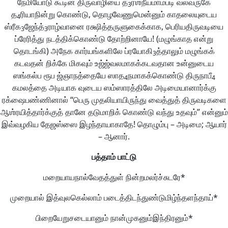
நேமியோடு கூடின திருவாழியை த
ர்ஶநீயமாம்படி வலவருகே
3
த
ரியாநின்று கொண்டு, தொழவேணுமென்னும் காதலையுடைய
4
ஸ்ரீக
ஜேந்த்
ராழ்வானை ரக்ஷித்தருளுகைக்காக, பெரியதிருவடியை
3
3
ப்ரேரித்து நடத்திக்கொண்டு தோற்றினாயே! (மழுங்காத என்று
தொடங்கி) அநேக கார்யங்களிலே ப்ரயோகி
த்தாலும் மழுங்கக்
3
கடவதன் றிக்கே மிகவும் உஜ்ஜ்வலமாகக்கடவதான உன்னுடைய
ஸங்கல்ப ரூப ஜ்ஞாநத்தையே ஸாத
நமாகக்கொண்டு திருநாபீ
4
4
கமலத்தை அடியாக வுடைய ஸம்ஸாரத்திலே அடிமையானார்க்கு
ரக்ஷைபண்ணினால் “பெரு முதலியாயிருந்து வைத்துத் திருவடிகளை
ஆஶ்ரயித்தார்க்குத் தானே தடுமாறிக் கொண்டு வந்து உதவும்” என்னும்
இவ்வழகிய தேஜஸ்ஸை இழந்தாயாகாதே! தொழும்பு – அடிமை; ஆயார்
– ஆனார்.
பத்தாம்
பாட்டு
மறையாயநால்வேதத்துள் நின்றமலர்ச்சுடரே*
முறையால் இத்வுலகெல்லாம் படைத்திடந்துண்டுமிழ்ந்தளந்தாய்*
பிறையேறுசடையானும் நான்முகனும்இந்திரனும்*