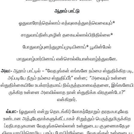
3
ஆறாம்
பாட்டு
ஓதுவாரோத்தெல்லாம் எத்வுலகத்துஎத்வெவையும்*
சாதுவாய்நின்புகழின் தகையல்லால்பிறிதில்லை*
போதுவாழ்புனந்துழாய்முடியினாய்* பூவின்மேல்
மாதுவாழ்மார்பினாய் என்சொல்லியான்வாழ்த்துவனே.
அவ
:-
ஆறாம் பாட்டில் – “வேத
ங்கள் எங்ஙனே நம்மை ஸ்துதிக்கிற படி,
3
அப்படியே நீரும் நம்மை ஸ்துதிப்பீர்” என்ன; “அவையும் உன்னை
ஸ்துதிக்கையிலே உபக்ராந்தமாய் நிவ்ருத்தமானவத்தனை, இங்ஙனேயி
ருக்கிற உன்னை அளவில்லாத நான் ஸ்துதிக்க விரகுண்டோ?”
என்கிறார்.
வ்யா
:-
(ஓதுவார் என்று தொடங்கி) லோகந்தோறும் தரதமபா
வேந
4
உண்டான அத்
யேதாக்களுக்கீட்டாகச் சிறுத்தும் பெருத்துமிருக்கிற
4
ப்ரதிபாத
கமான வேத
ங்களெல்லான் உன்னுடைய கு
ணைகதே
ச
3
3
3
3
விஷயமாயிற்றொழிய, புறம்பு போயிற்றில்லை. வேத
ங்கள் உன்னுடைய