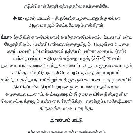
எழில்கொள்சோதி எந்தைதந்தைதந்தைக்கே.
அவ
:-
முதற் பாட்டில் – திருவேங்கடமுடையானுக்கு எல்லா
அடிமைகளும் செய்யவேணும் என்கிறார்.
வ்யா
:-
(ஒழிவில் காலமெல்லாம்) அநந்தகாலமெல்லாம். (உடனாய்) ஸர்வ
தே
சத்திலும். (மன்னி) ஸர்வாவஸ்தை
யிலும். (வழுவிலா அடிமை
3
2
செய்யவேண்டும்) ஸர்வசேஷவ்ருத்தியும் பண்ணவேணும். (நாம்)
என்கிற பன்மை – திருவுள்ளத்தையாதல், (2-7-4) “மேவும்
தன்மையமாக்கி னான்” என்று சொல்லபட்ட அநுகூலஜநங்களையாதல்
குறித்து. (தெழிகுரலருவியென்று மேலுக்கு) ஸ்ரமஹரமாய்,
க
ம்பீ
ரமாக த்
வநியாநின்றுள்ள திருவருவியை யுடைய திருமலையில்
3
4
4
நிலமிதியாலே நிறம்பெற்ற தன்னுடைய ஸ்வாபா
விகமான
4
அழகையுடையனாய், அவ்வழகாலும் திருமலை யிலே நின்றருளின
ஸௌலப்
யத்தாலும் என்னைத் தோற்பித்து. எனக்குப் பரமசேஷியான
4
திருவேங்கடமுடையானுக்கு.
இரண்டாம்
பாட்டு
எந்தைதந்தைதந்தை தந்தைதந்தைக்கும்