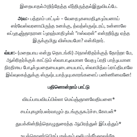
இறையாதல்அறிந்தேத்த வீற்றிருத்தல்இதுவியப்பே.
அவ
:-
பத்தாம் பாட்டில் – வேதை
கஸமதி
க
ம்யனாய்
3
4
3
ஸர்வேஸ்வரனாயிருந்த உனக்கு, த்வத்ஸ்ருஷ்டரய், உன்னாலே
லப்
த
ஜ்ஞாநரான ப்
ரஹ்மாதி
க்ள் “ஈஸ்வரன்” என்றறிந்து ஏத்த
3
4
3
3
இருக்குமிது விஸ்மயமோ? என்கிறார்.
வ்யா
:-
(மறையாய என்று தொடங்கி) அநாஸ்ரிதர்க்குத் தோற்றா மே,
ஆஸ்ரிதர்க்குக் காட்டும் ஸ்வாபா
வமான வேத
ப்ரதி பாத்
யமான
4
3
3
நிரதிஶய போ
க்
யதையையுடையையாய், ஸ்வாமித்வ ப்ராப்தியாலே
4
3
இவ்வுலகத்துக்கு ஸ்ருஷ்டயாத்
யுபகாரங்களைப் பண்ணினவனே!
3
பதினொன்றாம்
பாட்டு
வியப்பாயவியப்பில்லா மெய்ஞ்ஞானவேதியனை*
சயப்புகழார்பலர்வாழும் தடங்குருகூர்ச்சடகோபன்*
துயக்கின்றித்தொழுதுரைத்த ஆயிரத்துள் இப்பத்தும்*
உயக்கொண்டுபிறப்பறுக்கும் ஒலிமுந்நீர்ஞாலத்தே.