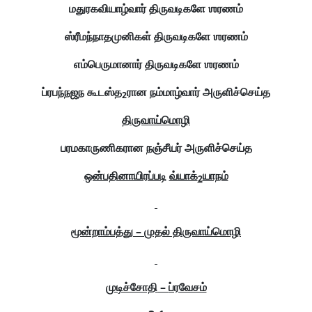
மதுரகவியாழ்வார் திருவடிகளே ஶரணம்
ஸ்ரீமந்நாதமுனிகள் திருவடிகளே ஶரணம்
எம்பெருமானார் திருவடிகளே ஶரணம்
ப்ரபந்நஜந
கூடஸ்த
ரான
நம்மாழ்வார் அருளிச்செய்த
2
திருவாய்மொழி
பரமகாருணிகரான நஞ்சீயர் அருளிச்செய்த
ஒன்பதினாயிரப்படி
வ்யாக்
யாநம்
2
மூன்றாம்பத்து
–
முதல் திருவாய்மொழி
முடிச்சோதி
–
ப்ரவேசம்