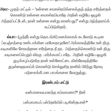
அவ
:-
முதற் பாட்டில் – ‘உன்னை ஸமாஸ்ரயிக்கைக்குத் தந்த சரீரத்தைக்
கொண்டு உன்னை ஸமாஸ்ரயியாதே அதின் வழியே ஒழுகி
அந்தரப்பட்டேன், நான் உன்னை என்று காண்பது?’ என்று ஆர்த்தராய்க்
கூப்பிடுகிறார்.
வ்யா
:-
(முந்நீர் என்று தொடங்கி) எனக்காகக் கடலோடு கூடின
ப்ரபஞ்சத்தை உண்டாக்கின பரமோதா
ரனே! அக்காலத்திலே உன் திரு
3
வடிகளிலே சேரவற்றான சரீரத்தை நீ தர. அத்தைக்கொண்டு உன் திரு
வடிகளைப்பெறும் விரகு பார்க்கமாட்டாதே. அதின் வழியே ஒழுகி
து
:க்க
ப்படுகிற நான் உன்னோட்டை விஸ்லேஷத்திலே
3
2
து
ஸ்ஸஹமாய்க் கொண்டு செல்லுகிற நாளில் பிரிந்து நோவு
3
படுகைக்கீடான பாபங்களை வேரறுத்து.
இரண்டாம்
பாட்டு
வன்மாவையமளந்த எம்வாமனா!* நின்
பன்மாமாயப் பல்பிறவியில் படிகின்றயான்*