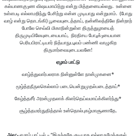
3
கல்யாணகு
ண விஷயமாயிற்று என்று மித்தனையல்லது. உன்னை
3
உள்ளபடி எல்லாமறிந்து பேசிற்று என்ன முடியாது என்றுமாம். (போது
வாழ் என்று தொடங்கி) பூவையுடைத்தாய், தன்னிலத்திலே நின்றாற்
போலே செவ்வி மிகாநின்றுள்ள திருத்துழாயைத்
திருமுடியிலேயுடையையாய், நிரதிசய போ
க்
யையான
4
3
பெரியபிராட்டியார் நித்யாநுப
வம் பண்ணி வாழுகிற
4
திருமார்வையுடையவனே!
ஏழாம்
பாட்டு
வாழ்த்துவார்பலராக நின்னுள்ளே நான்முகனை*
மூழ்த்தநீருலகெல்லாம் படையென்றுமுதல்படைத்தாய்*
கேழ்த்தசீர் அரன்முதலாக் கிளர்தெய்வமாய்க்கிளர்ந்து*
சூழ்த்தமரர்துதித்தால் உன்தொல்புகழ்மாசூணாதே.
அவ
:-
ஏழாம் பாட்டில் – “இருந்ததே குடியாக எல்லாருமேத்துதல்.