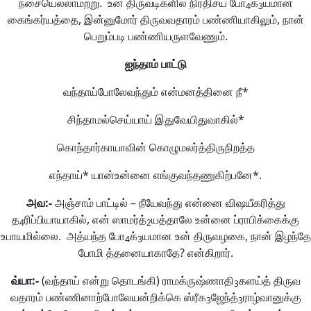
நசையெல்லாமற்று. உன் திருவடிகளில் நிரதிசய போ
க்
யமான
4
3
கைங்கர்யத்தை, இன்னுமோர் திருவவதாரம் பண்ணியாகிலும், நான்
பெறும்படி பண்ணியருளவேணும்.
ஐந்தாம்
பாட்டு
வந்தாய்போலேவந்தும் என்மனத்தினை நீ*
சிந்தாமல்செய்யாய் இதுவேயிதுவாகில்*
கொந்தார்காயாவின் கொழுமலர்த்திருநிறத்த
எந்தாய்* யான்உன்னை எங்குவந்தணுகிற்பனே*.
அவ
:-
அஞ்சாம் பாட்டில் – நீயேவந்து என்னை விஷயீகரித்து
த
ரிப்பியாயாகில், என் ஸாமர்த்
யத்தாலே உன்னை ப்ராபிக்கைக்கு
4
2
உபாயமில்லை. அத்யந்த போ
க்
யமான உன் திருவழகை, நான் இழந்தே
4
3
போமி த்தனையாகாதே? என்கிறார்.
வ்யா
:-
(வந்தாய் என்று தொடங்கி) ராமக்ருஷ்ணாதி
களய்த் திருவ
3
வதாரம் பண்ணினாற்போலேயன்றிக்கெ ஸ்ரீக
ஜேந்த்
ராழ்வானுக்கு
3
3