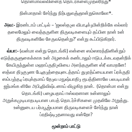
தொன்மாவல்வினைத் தொடர்களைமுதலரிந்து*
நின்மாதாள் சேர்ந்து நிற்பதுஎஞ்ஞான்றுகொலோ*.
அவ
:-
இரண்டாம் பாட்டில் – ‘ஜலஸ்த
ல விபா
க்
மின்றிக்கே எல்லார்
2
4
3
தலைமேலும் வைத்தருளின திருவடிகளையும் தப்பின நான் உன்
திருவடிகளிலே சேருவதென்று?’ என்று கூப்பிடுகிறார்.
வ்யா
:-
(வன்மா என்று தொடங்கி) என்னை ஸம்ஸாரத்தினின்றும்
எடுத்தருளுகைக்காக உன் அழகைக் கண்டாலும் ஈடுபடக்கடவதன்றிக்
கேயிருந்துள்ள மஹாப்ருதி
வியை அளந்தருளின ஸ்ரீ வாமநனே!
2
ஸத்வா தி
கு
ண பே
த
த்தையுடைத்தாய் து
ரத்ய்யையான ப்ரக்ருதி
3
3
4
3
3
ஸம்ப
ந்த
ப்ரயுக்தமாய் தே
வ மநுஷ்யாதி
ரூபத்தினாலே பலபடியான்
3
4
3
3
ஜந்மங்க ளிலே அபி
நிவிஷ்டனாய் விழுகிற நான். (தொன்மா என்று
4
தொடங்கி) பழையதாய் ஈஸ்வரனான உன்னாலும்
அறுக்கமுடியாதபடியான பாபத் தொடர்ச்சிகளை முதலிலே அறுத்து.
உன்னுடைய பர்மபூஜ்யமான திருவடிகளைச் சேர்ந்து நான்
ப்ரதிஷ்டி
தனாவது என்றோ?
2
மூன்றாம்
பாட்டு