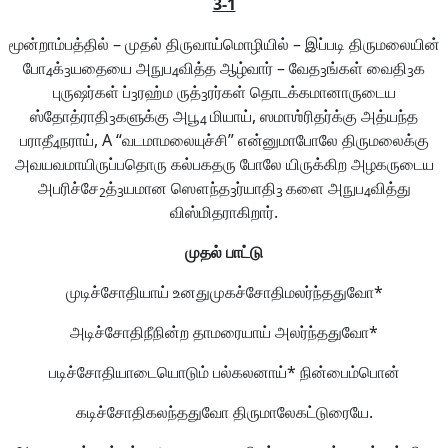
3-1
மூன்றாம்பத்தில் – முதல் திருவாய்மொழியில் – இப்படி திருமலையின்
போ
க்
யதையை அநுப
வித்த ஆழ்வார் – வேத
ங்கள் வைதி
க
4
3
4
3
3
புருஷர்கள் ப்
ரஹ்ம ருத்
ரர்கள் தொடக்கமானாருடைய
3
3
ஸ்தோத்ராதி
களுக்கு அபூ
மியாய், ஸமாஶ்ரிதர்க்கு அத்யந்த
3
4
பராதீ
நராய், A “வடமாமலையுச்சி” என்னுமாபோலே திருமலைக்கு
4
அவயவமாயிருப்பதொரு கல்பகதரு போலே யிருக்கிற அழகருடைய
அபரிச்சே
த்
யமான ஸௌந்த
ர்யாதி
களை அநுப
வித்து
2
3
3
3
4
விஸ்மிதராகிறார்.
முதல்
பாட்டு
முடிச்சோதியாய் உனதுமுகச்சோதிமலர்ந்ததுவோ*
அடிச்சோதிநீநின்ற தாமரையாய் அலர்ந்ததுவோ*
படிச்சோதியாடையொடும் பல்கலனாய்* நின்பைம்பொன்
கடிச்சோதிகலந்ததுவோ திருமாலேகட்டுரையே.