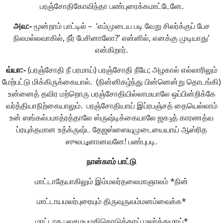
பரஞ்சோதிகோவிந்தா பண்புரைக்கமாட்டேனே.
அவ
:-
மூன்றாம் பாட்டில் – ‘எம்முடைய படி வேறு சிலர்க்குப் பேச
நிலமல்லவாகில், நீர் பேசினாலோ?’ என்னில், எனக்கு முடியாது’
என்கிறார்.
வ்யா
:-
(பரஞ்சோதி நீ பரமாய்) பரஞ்சோதி நீயே; அழகால் எல்லாரிலும்
மேற்பட்டு மிக்கிருக்கையால். (நின்னிகழ்ந்து பின்னென்று தொடங்கி)
உன்னைத் தவிர மற்றொரு பரஞ்சோதியில்லாமயாலே ஒப்பின்றிக்கே
வர்த்தியாநிற்கையாலும். பரஞ்சோதியாய் இப்ரபஞ்சத் தையெல்லாம்
உன் ஸங்கல்பமாத்ரத்தாலே ஸ்ருஷ்டிக்கையாலே ஜக
த் காரணத்வ
3
ப்ரயுக்தமான உத்க்ருஷ்ட தேஜஸ்ஸையுமுடையையாய் ஆஸ்ரித
ஸுலப
னானவனே! பண்புபடி.
4
நான்காம்
பாட்டு
மாட்டாதேயாகிலும் இம்மலர்தலைமாஞாலம் *நின்
மாட்டாயமலர்புரையும் திருவுருவம்மனம்வைக்க*
மாட்டாத பலசமயமதிகொடுத்தாய் மலர்த்துழாய்*