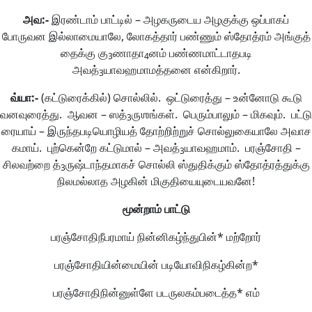
அவ
:-
இரண்டாம் பாட்டில் – அழகருடைய அழகுக்கு ஒப்பாகப்
போருவன இல்லாமையாலே, லோகத்தார் பண்ணும் ஸ்தோத்ரம் அங்குத்
தைக்கு கு
ணாதா
னம் பண்ணமாட்டாதபடி
3
4
அவத்
யாவஹமாமத்தனை என்கிறார்.
3
வ்யா
:-
(கட்டுரைக்கில்) சொல்லில். ஒட்டுரைத்து – உன்னோடு கூடு
வனவுரைத்து. ஆவன – ஸத்
ருஶங்கள். பெரும்பாலும் – மிகவும். பட்டு
3
ரையாய் – இருந்தபடியொழியத் தோற்றிற்றுச் சொல்லுகையாலே அவாச
கமாய். புற்கென்றே கட்டுமால் – அவத்
யாவஹமாம். பரஞ்சோதி –
3
சிலவற்றை த்
ருஷ்டாந்தமாகச் சொல்லி ஸ்துதிக்கும் ஸ்தோத்ரத்துக்கு
3
நிலமல்லாத அழகின் மிகுதியையுடையவனே!
மூன்றாம்
பாட்டு
பரஞ்சோதிநீபரமாய் நின்னிகழ்ந்துபின்* மற்றோர்
பரஞ்சோதியின்மையின் படியோவிநிகழ்கின்ற*
பரஞ்சோதிநின்னுள்ளே படருலகம்படைத்த* எம்