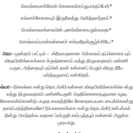
கொல்லாமாக்கோல் கொலைசெய்துபாரதப்போர்*
எல்லாச்சேனையும் இருநிலத்து அவித்தஎந்தாய்*
பொல்லாவாக்கையின் புணர்வினையறுக்கலறா*
சொல்லாய்யான்உன்னைச் சார்வதோர்சூழ்ச்சியே.*
அவ
:-
மூன்றாம் பாட்டில் – ஸ்ரீவாமநனான அக்காலம் தப்பினாரை யும்
விஷயீகரிக்கைக்காக க்ருஷ்ணனாய் வந்து திருவவதாரம் பண்ணி
யருள, அத்தையும் தப்பின் நான் உன்னைப் பெறும் விரகு நீயே
பார்த்தருளாய் என்கிறார்.
வ்யா
:-
(கொல்லா என்று தொடங்கி) என்னை விஷயீகரிக்கைக்கெ ன்று
வந்து திருவவதாரம் பண்ணியருளி அஹிம்ஸாஸாத
நமான உழவு
4
கோலைக்கொண்டு பா
ரத ஸமரத்திலே ஸேநையையடையைக்கொன்று
4
தரைப்படுத்தினவனே! (பொலாவாக்கை என்று தொடங்கி) உன்பக்கல்
நின்று அகற்றக்கடவதான ப்ரக்ருதி ஸம்ப
ந்த
ம் என்னால் அறுக்க
3
4
முடியாது.