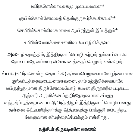
உயிர்களெல்லாவுலகமு முடையவனை*
குயில்கொள்சோலைத் தென்குருகூர்ச்சடகோபன்*
செயிரில்சொல்லிசைமாலை ஆயிரத்துள் இப்பத்தும்*
உயிரின்மேலாக்கை ஊனிடையொழிவிக்குமே.
அவ
:-
நிக
மத்தில், இத்திருவாய்மொழி கற்றார் தம்மைப்போலே
3
நோவுபடாதே ஸம்ஸார விமோசனத்தைப் பெறுவர் என்கிறார்.
வ்யா
:-
(உயிர்களென்று தொடங்கி) தம்மைபெறுகையாலே பூர்ண மான
ஐஸ்வர்யத்தையுடையனானவனை, தாம் உஜ்ஜீவிக்கையாலே
ஸம்ருத்
த
மான திருச்சோலையோடு கூடின திருநகரியையுடைய
3
4
ஆழ்வார் அருளிச்செய்த நிர்தோ
ஷமான சப்
த
3
3
3
ஸந்த
ர்ப்ப
த்தையுடைய ஆயிரத் திலும் இத்திருவாய்மொழியானது
3
4
தன்னை அப்
யஸித்தார்க்கு ஆத்மாவுக்கு ப்ரக்ருதி ஸம்ப
ந்த
4
3
4
ஹேதுவான கர்மத்தைப்போக்கும் என்கிறது.
நஞ்சீயர்
திருவடிகளே
ஶ
ரணம்