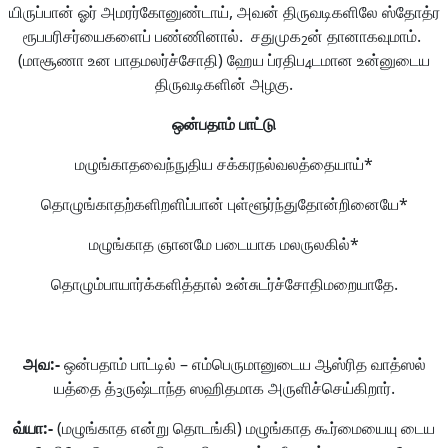
யிருப்பான் ஓர் அமரர்கோனுண்டாய், அவன் திருவடிகளிலே ஸ்தோத்ர
ரூபபரிசர்யைகளைப் பண்ணினால். சதுமுக
ன் தானாகவுமாம்.
2
(மாசூணா உன பாதமலர்ச்சோதி) ஹேய ப்ரதிப
டமான உன்னுடைய
4
திருவடிகளின் அழகு.
ஒன்பதாம்
பாட்டு
மழுங்காதவைந்நுதிய சக்கரநல்வலத்தையாய்*
தொழுங்காதற்களிறளிப்பான் புள்ளூர்ந்துதோன்றினையே*
மழுங்காத ஞானமே படையாக மலருலகில்*
தொழும்பாயார்க்களித்தால் உன்சுடர்ச்சோதிமறையாதே.
அவ
:-
ஒன்பதாம் பாட்டில் – எம்பெருமானுடைய ஆஸ்ரித வாத்ஸல்
யத்தை த்
ருஷ்டாந்த ஸஹிதமாக அருளிச்செய்கிறார்.
3
வ்யா
:-
(மழுங்காத என்று தொடங்கி) மழுங்காத கூர்மையையு டைய