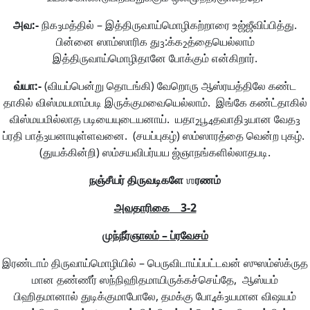
அவ
:-
நிக
மத்தில் – இத்திருவாய்மொழிகற்றாரை உஜ்ஜீவிப்பித்து.
3
பின்னை ஸாம்ஸாரிக து
:க்க
த்தையெல்லாம்
3
2
இத்திருவாய்மொழிதானே போக்கும் என்கிறார்.
வ்யா
:-
(வியப்பென்று தொடங்கி) வேறொரு ஆஸ்ரயத்திலே கண்ட
தாகில் விஸ்மயமாம்படி இருக்குமவையெல்லாம். இங்கே கண்ட்தாகில்
விஸ்மயமில்லாத படியையுடையனாய். யதா
பூ
தவாதி
யான வேத
2
4
3
3
ப்ரதி பாத்
யனாயுள்ளவனை. (சயப்புகழ்) ஸம்ஸாரத்தை வென்ற புகழ்.
3
(துயக்கின்றி) ஸம்சயவிபர்யய ஜ்ஞாநங்களில்லாதபடி.
நஞ்சீயர்
திருவடிகளே
ஶ
ரணம்
அவதாரிகை
3-2
முந்நீர்ஞாலம்
–
ப்ரவேசம்
இரண்டாம் திருவாய்மொழியில் – பெருவிடாய்ப்பட்டவன் ஸுஸம்ஸ்க்ருத
மான தண்ணீர் ஸந்நிஹிதமாயிருக்கச்செய்தே, ஆஸ்யம்
பிஹிதமானால் துடிக்குமாபோலே, தமக்கு போ
க்
யமான விஷயம்
4
3