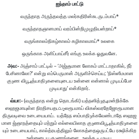
ஐந்தாம்
பாட்டு
வருந்தாத அருந்தவத்த மலர்கதிரின்சுடருடம்பாய்*
வருந்தாதஞானமாய் வரம்பின்றிமுழுதியன்றாய்*
வருங்காலம்நிகழ்காலம் கழிகாலமாய்* உலகை
ஒருங்காக அளிப்பாய்சீர் எங்கு உலக்க ஓதுவனே.
அவ
:-
அஞ்சாம் பாட்டில் – ‘அஜ்ஞமான லோகம் மாட்டாதாகில், நீர்
பேசினாலோ?’ என்று எம்பெருமான் அருளிச்செய்ய; ‘நிஸ்ஸீமமான
கு
ண விபூ
த்யாதி
களையுடைய உன்னை என்னால் முடியப்பேச
3
4
3
முடியாது’ என்கிறார்.
வ்யா
:-
(வருந்தாத என்று தொடங்கி) யத்நஸித்
த
மன்றிக்கே
3
4
ஸஹஜமாயுள்ள நிரதிசயதப:ப
லரூபமாய் விகஸ்வரதேஜோரூபமான
2
திருவடிவை உடையையாய். யத்நேந ஸம்பாதி
க்கவேண்டாதே ஸஹஜ
3
மான ஜ்ஞாநத்தையும் மற்றும் எல்லையிலாத கு
ணவிபூ
த்யாதி
களை
3
4
3
யும் உடையையாய், கால்த்ரயத்திலும் லோகத்தைஒருபட்யே ரக்ஷிக்கிற
உன்னுடைய கு
ணங்களை. உலக்க – முடிய.