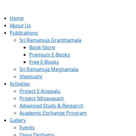
Home
About Us
Publications
Sri Ramanuja Granthamala
Book-Store
Premium E-Books
Free E-Books
Sri Ramanuja Meghamala
Shemushi
Activities
Project E-Koppalu
Project Nityavasam
Advanced Study & Research
Academic Exchange Program
Gallery
Events
Divya Deshams