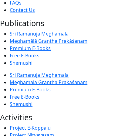
FAQs
Contact Us
Publications
Sri Ramanuja Meghamala
Meghamālā Grantha Prakāśanam
Premium E-Books
Free E-Books
Shemushi
Sri Ramanuja Meghamala
Meghamālā Grantha Prakāśanam
Premium E-Books
Free E-Books
Shemushi
Activities
Project E-Koppalu
Project Nityavasam