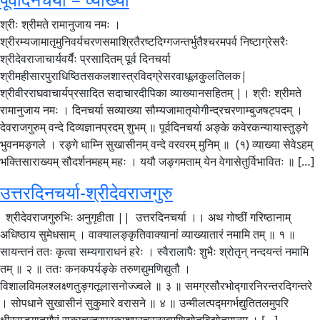
श्रीः श्रीमते रामानुजाय नमः ।
श्रीरम्यजामातृमुनिवर्यचरणसमाश्रितैरष्टदिग्गजन्तर्भुतैश्चरमपर्व निष्टाग्रेसरैः
श्रीदेवराजाचार्यवर्यैः प्रसादितम् पूर्व दिनचर्या
श्रीमहीसारपुराधिष्ठितसकलशास्त्रविदग्रेसरवाधूलकुलतिलक|
श्रीवीरराघवाचार्यप्रसादित सदाचारदीपिका व्याख्यानसहितम् |। श्रीः श्रीमते
रामानुजाय नमः । दिनचर्या सव्याख्या सौम्यजामातृयोगीन्द्रचरणाम्बुजषट्पदम् ।
देवराजगुरुम् वन्दे दिव्यज्ञानप्रदम् शुभम् ॥ पूर्वदिनचर्या अङ्के कवेरकन्यायास्तुङ्गे
भुवनमङ्गले । रङ्गे धाम्नि सुखासीनम् वन्दे वरवरम् मुनिम् ॥ (१) व्याख्या सेवेऽहम्
भक्तिसाराख्यम् सौदर्शनमहम् महः । ययौ जङ्गमताम् येन वेगासेतुर्विभावितः ॥ […]
उत्तरदिनचर्या-श्रीदेवराजगुरु
श्रीदेवराजगुरुभिः अनुगृहीता || उत्तरदिनचर्या ।। अथ गोष्ठीं गरिष्ठानाम्
अधिष्ठाय सुमेधसाम् । वाक्यालङ्कृतिवाक्यानां व्याख्यातारं नमामि तम् ॥ १ ॥
सायन्तनं ततः कृत्वा सम्यगाराधनं हरेः । स्वैरालापैः शुभैः श्रोतृन् नन्दयन्तं नमामि
तम् ॥ २ ॥ ततः कनकपर्यङ्के तरुणद्युमणिद्युतौ ।
विशालविमलश्लक्ष्णतुङ्गतूलासनोज्ज्वले ॥ ३ ॥ समग्रसौरभोद्गारनिरन्तरदिगन्तरे
। सोपधाने सुखासीनं सुकुमारे वरासने ॥ ४ ॥ उन्मीलत्पद्मगर्भद्युतितलमुपरि
क्षीरसङ्गातगौरं राकाचन्द्रप्रकाशप्रचुरनखमणिद्योतविद्योतमानम् । […]