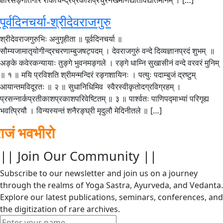
पूर्वदिनचर्या-श्रीदेवराजगुरु
श्रीदेवराजगुरुभिः अनुगृहीता ॥ पूर्वदिनचर्या ॥
सौम्यजामातृयोगीन्द्रचरणाम्बुजषट्पदम् । देवराजगुरुं वन्दे दिव्यज्ञानप्रदं शुभम् ॥
अङ्के कवेरकन्यायाः तुङ्गे भुवनमङ्गले । रङ्गे धाम्नि सुखासीनं वन्दे वरवरं मुनिम्
॥ १ ॥ मयि प्रविशति श्रीमन्मन्दिरं रङ्गशायिनः । पत्युः पदाम्बुजं द्रष्टुम्
आयान्तमविदूरतः ॥ २ ॥ सुधानिधिमिव स्वैरस्वीकृतोदग्रविग्रहम् ।
प्रसन्नार्कप्रतीकाशप्रकाशपरिवेष्टितम् ॥ ३ ॥ पार्श्वतः पाणिपद्माभ्यां परिगृह्य
भवत्प्रियौ । विन्यस्यन्तं शनैरङ्घ्री मृदुलौ मेदिनीतले ॥ […]
भवभीरो
|| Join Our Community ||
Subscribe to our newsletter and join us on a journey
through the realms of Yoga Sastra, Ayurveda, and Vedanta.
Explore our latest publications, seminars, conferences, and
the digitization of rare archives.