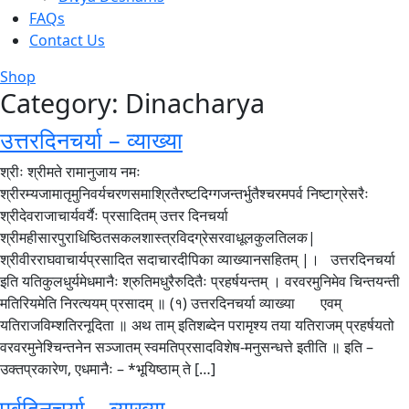
FAQs
Contact Us
Shop
Category:
Dinacharya
उत्तरदिनचर्या – व्याख्या
श्रीः श्रीमते रामानुजाय नमः
श्रीरम्यजामातृमुनिवर्यचरणसमाश्रितैरष्टदिग्गजन्तर्भुतैश्चरमपर्व निष्टाग्रेसरैः
श्रीदेवराजाचार्यवर्यैः प्रसादितम् उत्तर दिनचर्या
श्रीमहीसारपुराधिष्ठितसकलशास्त्रविदग्रेसरवाधूलकुलतिलक|
श्रीवीरराघवाचार्यप्रसादित सदाचारदीपिका व्याख्यानसहितम् |। उत्तरदिनचर्या
इति यतिकुलधुर्यमेधमानैः श्रुतिमधुरैरुदितैः प्रहर्षयन्तम् । वरवरमुनिमेव चिन्तयन्ती
मतिरियमेति निरत्ययम् प्रसादम् ॥ (१) उत्तरदिनचर्या व्याख्या एवम्
यतिराजविम्शतिरनूदिता ॥ अथ ताम् इतिशब्देन परामृश्य तया यतिराजम् प्रहर्षयतो
वरवरमुनेश्चिन्तनेन सञ्जातम् स्वमतिप्रसादविशेष-मनुसन्धत्ते इतीति ॥ इति –
उक्तप्रकारेण, एधमानैः – *भूयिष्ठाम् ते […]
पूर्वदिनचर्या – व्याख्या