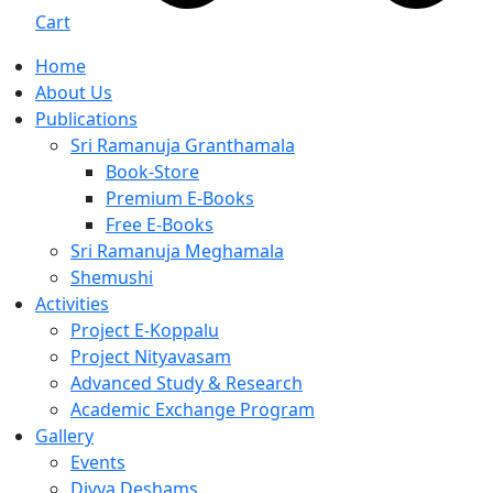
Cart
Home
About Us
Publications
Sri Ramanuja Granthamala
Book-Store
Premium E-Books
Free E-Books
Sri Ramanuja Meghamala
Shemushi
Activities
Project E-Koppalu
Project Nityavasam
Advanced Study & Research
Academic Exchange Program
Gallery
Events
Divya Deshams