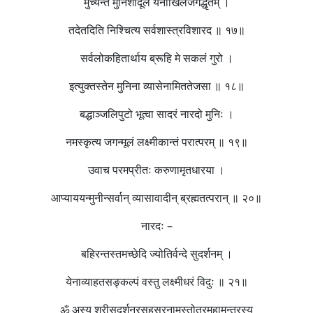
मुच्यन्ते मुनिशार्दूल येनाखिलजगद्धृतम् ।
तदेतदिति निश्चित्य सर्वशास्त्रविशारद ॥ १७॥
सर्वलोकहितार्थाय ब्रूहि मे सकलं गुरो ।
इत्युक्तस्तेन मुनिना व्यासेनामिततेजसा ॥ १८॥
बद्धाञ्जलिपुटो भूत्वा सादरं नारदो मुनिः ।
नमस्कृत्य जगन्मूलं लक्ष्मीकान्तं परात्परम् ॥ १९॥
उवाच परमप्रीतः करुणामृतधारया ।
आप्याययन्मुनीन्सर्वान् व्यासावादीन् ब्रह्मतत्परान् ॥ २०॥
नारदः –
बहिरन्तस्तमच्छेदि ज्योतिर्वन्दे सुदर्शनम् ।
येनाव्याहतसङ्कल्पं वस्तु लक्ष्मीधरं विदुः ॥ २१॥
ॐ अस्य श्रीसुदर्शनरसहस्रनामस्तोत्रमहामन्त्रस्य