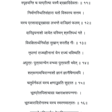
स्पृहयन्ति च यत्प्रीत्या यस्मै ब्रह्मादिदेवताः ॥ ११॥
निर्माणस्थितिसंहारा यतो विश्वस्य सत्तम ।
यस्य प्रसादाद्ब्रह्माद्या लभन्ते वाञ्छितं फलम् ॥ १२॥
दारिद्र्यनाशो जायेत यस्मिन् श्रुतिपथं गते ।
विवक्षितार्थनिर्वाहा मुखान् सरतीह गीः ॥ १३॥
नृपाणां राज्यहीनानां येन राज्यं भविष्यति ।
अपुत्रः पुत्रवान्येन वन्ध्या पुत्रवती भवेत् ॥ १४॥
शत्रूणामचिरान्नाशो ज्ञानं ज्ञानैषिणामपि ।
चतुर्वर्गफलं यस्य क्षणाद्भवति सुव्रत ॥ १५॥
भूतप्रेतपिशाचाद्या यक्षराक्षसपन्नगाः ।
भूतज्वरादिरोगाश्च यस्य स्मरणमात्रतः ॥ १६॥