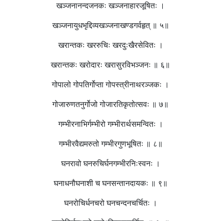
खञ्जनानन्दजनकः खञ्जनाहारजूषितः ।
खञ्जनायुधभृद्दिव्यखञ्जनाखण्डगर्वहृत् ॥ ५॥
खरान्तकः खररुचिः खरदुःखैरसेवितः ।
खरान्तकः खरोदारः खरासुरविभञ्जनः ॥ ६॥
गोपालो गोपतिर्गोप्ता गोपस्त्रीनाथरञ्जकः ।
गोजारुणतनुर्गोजो गोजारतिकृतोत्सवः ॥ ७॥
गम्भीरनाभिर्गम्भीरो गम्भीरार्थसमन्वितः ।
गम्भीरवैद्यमरुतो गम्भीरगुणभूषितः ॥ ८॥
घनरावो घनरुचिर्घनगम्भीरनिःस्वनः ।
घनाधनौघनाशी च घनसन्तानदायकः ॥ ९॥
घनरोचिर्धनचरो घनचन्दनचर्चितः ।