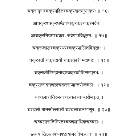
चक्राङ्गश्चक्रमहितश्चक्रवाकगुणाकरः ॥ १६॥
आचक्रश्चक्रधर्मज्ञश्चक्रकश्चक्रमर्दनः ।
आचक्रनियमश्चक्रः सर्वपापविधूननः ॥ १७॥
चक्रज्वालश्चक्रधरश्चक्रपालितविग्रहः ।
चक्रवर्ती चक्रदायी चक्रकारी मदापहः ॥ १८॥
चक्रकोटिमहानादश्चक्रकोटिसमप्रभः ।
चक्रराजावनचरश्चक्रराजान्तरोज्ज्वलः ॥ १९॥
चश्चलारातिदमनश्चञ्चलस्वान्तरोमकृत् ।
चश्चलो मानसोल्लासी चञ्चलाचलभासुरः ॥ २०॥
चञ्चलारातिनिरतश्चञ्चलाधिकचञ्चलः ।
छाययाखिलतापध्नश्छायामदविभञ्जनः ॥ २१॥