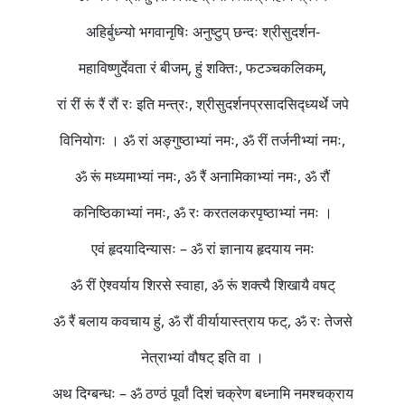
अहिर्बुध्न्यो भगवानृषिः अनुष्टुप् छन्दः श्रीसुदर्शन-
महाविष्णुर्देवता रं बीजम्, हुं शक्तिः, फटञ्चकलिकम्,
रां रीं रूं रैं रौं रः इति मन्त्रः, श्रीसुदर्शनप्रसादसिद्ध्यर्थे जपे
विनियोगः । ॐ रां अङ्गुष्ठाभ्यां नमः, ॐ रीं तर्जनीभ्यां नमः,
ॐ रूं मध्यमाभ्यां नमः, ॐ रैं अनामिकाभ्यां नमः, ॐ रौं
कनिष्ठिकाभ्यां नमः, ॐ रः करतलकरपृष्ठाभ्यां नमः ।
एवं हृदयादिन्यासः – ॐ रां ज्ञानाय हृदयाय नमः
ॐ रीं ऐश्वर्याय शिरसे स्वाहा, ॐ रूं शक्त्यै शिखायै वषट्
ॐ रैं बलाय कवचाय हुं, ॐ रौं वीर्यायास्त्राय फट्, ॐ रः तेजसे
नेत्राभ्यां वौषट् इति वा ।
अथ दिग्बन्धः – ॐ ठण्ठं पूर्वां दिशं चक्रेण बध्नामि नमश्चक्राय