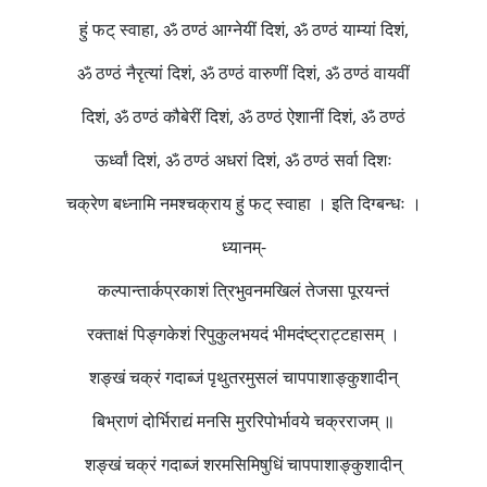
हुं फट् स्वाहा, ॐ ठण्ठं आग्नेयीं दिशं, ॐ ठण्ठं याम्यां दिशं,
ॐ ठण्ठं नैरृत्यां दिशं, ॐ ठण्ठं वारुणीं दिशं, ॐ ठण्ठं वायवीं
दिशं, ॐ ठण्ठं कौबेरीं दिशं, ॐ ठण्ठं ऐशानीं दिशं, ॐ ठण्ठं
ऊर्ध्वां दिशं, ॐ ठण्ठं अधरां दिशं, ॐ ठण्ठं सर्वा दिशः
चक्रेण बध्नामि नमश्चक्राय हुं फट् स्वाहा । इति दिग्बन्धः ।
ध्यानम्-
कल्पान्तार्कप्रकाशं त्रिभुवनमखिलं तेजसा पूरयन्तं
रक्ताक्षं पिङ्गकेशं रिपुकुलभयदं भीमदंष्ट्राट्टहासम् ।
शङ्खं चक्रं गदाब्जं पृथुतरमुसलं चापपाशाङ्कुशादीन्
बिभ्राणं दोर्भिराद्यं मनसि मुररिपोर्भावये चक्रराजम् ॥
शङ्खं चक्रं गदाब्जं शरमसिमिषुधिं चापपाशाङ्कुशादीन्