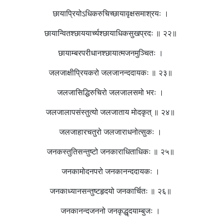
छायाप्रियोऽधिकरुचिच्छायावृक्षसमाश्रयः ।
छायान्वितश्छाययार्च्यश्छायाधिकसुखप्रदः ॥ २२॥
छायाम्बरपरीधानश्छायात्मजनमुञ्चितः ।
जलजाक्षीप्रियकरो जलजानन्ददायकः ॥ २३॥
जलजासिद्धिरुचिरो जलजालसमो भरः ।
जलजालापसंस्तुत्यो जलजाताय मोदकृत् ॥ २४॥
जलजाहारचतुरो जलजाराधनोत्सुकः ।
जनकस्तुतिसन्तुष्टो जनकाराधिताधिकः ॥ २५॥
जनकामोदनपरो जनकानन्ददायकः ।
जनकाध्यानसन्तुष्टहृदयो जनकार्चितः ॥ २६॥
जनकानन्दजननो जनकृद्धृदयाम्बुजः ।