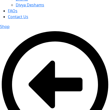
Divya Deshams
FAQs
Contact Us
Shop