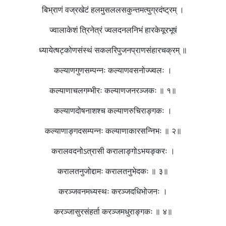
बिभ्राणं वज्रखेटं हलमुसललसकुन्तमत्युग्रदंष्ट्रम् ।
ज्वालाकेशं त्रिनेत्रं ज्वलदनलनिभं हारकेयूरभूषं
ध्यायेत्षट्कोणसंस्थं सकलरिपुजनप्राणसंहारचक्रम् ॥
कल्याणगुणसम्पन्नः कल्याणवसनोज्ज्वलः ।
कल्याणाचलगम्भीरः कल्याणजनरञ्जकः ॥ १॥
कल्याणदोषनाशश्च कल्याणरुचिराङ्गकः ।
कल्याणाङ्गदसम्पन्नः कल्याणाकारसन्निभः ॥ २॥
करालवदनोऽत्रासी करालाङ्गोऽभयङ्करः ।
करालतनुजोद्दामः करालतनुभेदकः ॥ ३॥
करञ्जवनमध्यस्थः करञ्जदधिभोजनः ।
करञ्जासुरसंहर्ता करञ्जमधुराङ्गकः ॥ ४॥