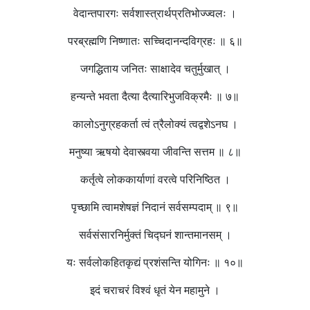
वेदान्तपारगः सर्वशास्त्रार्थप्रतिभोज्ज्वलः ।
परब्रह्मणि निष्णातः सच्चिदानन्दविग्रहः ॥ ६॥
जगद्धिताय जनितः साक्षादेव चतुर्मुखात् ।
हन्यन्ते भवता दैत्या दैत्यारिभुजविक्रमैः ॥ ७॥
कालोऽनुग्रहकर्ता त्वं त्रैलोक्यं त्वद्वशेऽनघ ।
मनुष्या ऋषयो देवास्त्वया जीवन्ति सत्तम ॥ ८॥
कर्तृत्वे लोककार्याणां वरत्वे परिनिष्ठित ।
पृच्छामि त्वामशेषज्ञं निदानं सर्वसम्पदाम् ॥ ९॥
सर्वसंसारनिर्मुक्तं चिद्घनं शान्तमानसम् ।
यः सर्वलोकहितकृद्यं प्रशंसन्ति योगिनः ॥ १०॥
इदं चराचरं विश्वं धृतं येन महामुने ।