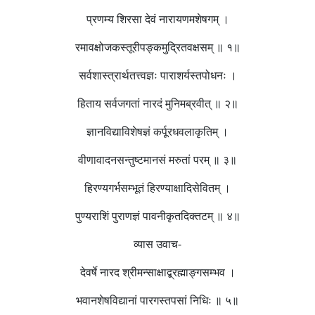
प्रणम्य शिरसा देवं नारायणमशेषगम् ।
रमावक्षोजकस्तूरीपङ्कमुद्रितवक्षसम् ॥ १॥
सर्वशास्त्रार्थतत्त्वज्ञः पाराशर्यस्तपोधनः ।
हिताय सर्वजगतां नारदं मुनिमब्रवीत् ॥ २॥
ज्ञानविद्याविशेषज्ञं कर्पूरधवलाकृतिम् ।
वीणावादनसन्तुष्टमानसं मरुतां परम् ॥ ३॥
हिरण्यगर्भसम्भूतं हिरण्याक्षादिसेवितम् ।
पुण्यराशिं पुराणज्ञं पावनीकृतदिक्तटम् ॥ ४॥
व्यास उवाच-
देवर्षे नारद श्रीमन्साक्षाद्ब्रह्माङ्गसम्भव ।
भवानशेषविद्यानां पारगस्तपसां निधिः ॥ ५॥