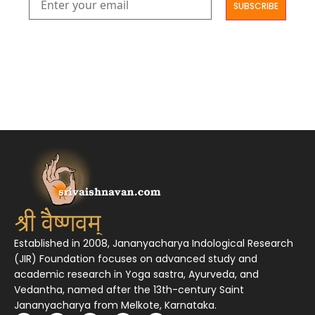
आमूलाग्रं निगमनिवहे प्रोज्ज्वलत्तत्त्वमेकम् सद्ब्रह्मात्मा विधिहरिहरेन्द्रादिशब्दाभिधेयम् ।
निर्दुष्टं सद्गुणगणनिधिं दर्शयामास विष्णुम् यस्तं वन्दे सकल जगतां शङ्करं लक्ष्मणार्यम् ||
Established in 2008, Jananyacharya Indological Research
(JIR) Foundation focuses on advanced study and
academic research in Yoga sastra, Ayurveda, and
Vedantha, named after the 13th-century Saint
Jananyacharya from Melkote, Karnataka.