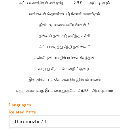
அட்டபுயகரத்தேன் என்றாரே. 2.8.9 அட்டபுயகரம்
மன்னவன் தொண்டையர் கோன் வணங்கும்
நீண்முடி மாலை வயிர மேகன் *
தன்வலி தன்புகழ் சூழ்ந்த கச்சி
அட்டபுயகரத்து ஆதி தன்னை *
கன்னி நன்மாமதிள் மங்கை வேந்தன்
காமுறு சீர்க் கலிகன்றி * குன்றா
இன்னிசையால் சொன்ன செஞ்சொல் மாலை
ஏத்த வல்லார்க்கு இடம் வைகுந்தமே. 2.8.10 அட்டபுயகரம்
Languages
Related Parts
Thirumozhi 2-1