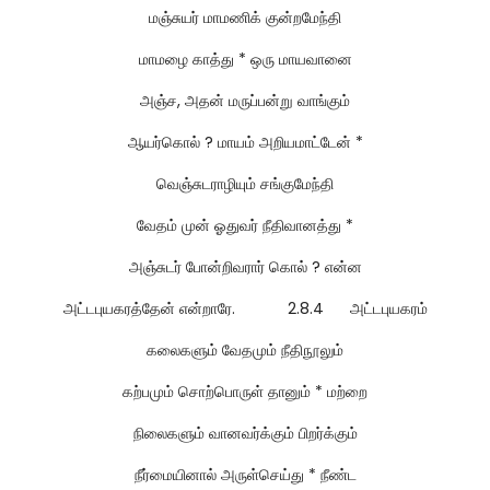
மஞ்சுயர் மாமணிக் குன்றமேந்தி
மாமழை காத்து * ஒரு மாயவானை
அஞ்ச, அதன் மருப்பன்று வாங்கும்
ஆயர்கொல் ? மாயம் அறியமாட்டேன் *
வெஞ்சுடராழியும் சங்குமேந்தி
வேதம் முன் ஓதுவர் நீதிவானத்து *
அஞ்சுடர் போன்றிவரார் கொல் ? என்ன
அட்டபுயகரத்தேன் என்றாரே. 2.8.4 அட்டபுயகரம்
கலைகளும் வேதமும் நீதிநூலும்
கற்பமும் சொற்பொருள் தானும் * மற்றை
நிலைகளும் வானவர்க்கும் பிறர்க்கும்
நீர்மையினால் அருள்செய்து * நீண்ட