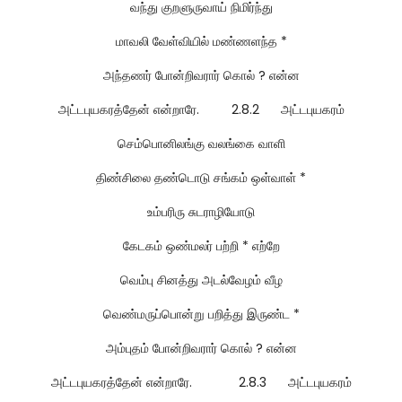
வந்து குறளுருவாய் நிமிர்ந்து
மாவலி வேள்வியில் மண்ணளந்த *
அந்தணர் போன்றிவரார் கொல் ? என்ன
அட்டபுயகரத்தேன் என்றாரே. 2.8.2 அட்டபுயகரம்
செம்பொனிலங்கு வலங்கை வாளி
திண்சிலை தண்டொடு சங்கம் ஒள்வாள் *
உம்பரிரு சுடராழியோடு
கேடகம் ஒண்மலர் பற்றி * எற்றே
வெம்பு சினத்து அடல்வேழம் வீழ
வெண்மருப்பொன்று பறித்து இருண்ட *
அம்புதம் போன்றிவரார் கொல் ? என்ன
அட்டபுயகரத்தேன் என்றாரே. 2.8.3 அட்டபுயகரம்