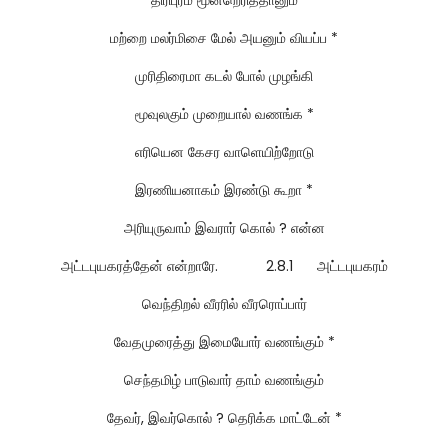
மற்றை மலர்மிசை மேல் அயனும் வியப்ப *
முரிதிரைமா கடல் போல் முழங்கி
மூவுலகும் முறையால் வணங்க *
எரியென கேசர வாளெயிற்றோடு
இரணியனாகம் இரண்டு கூறா *
அரியுருவாம் இவரார் கொல் ? என்ன
அட்டபுயகரத்தேன் என்றாரே. 2.8.1 அட்டபுயகரம்
வெந்திறல் வீரரில் வீரரொப்பார்
வேதமுரைத்து இமையோர் வணங்கும் *
செந்தமிழ் பாடுவார் தாம் வணங்கும்
தேவர், இவர்கொல் ? தெரிக்க மாட்டேன் *