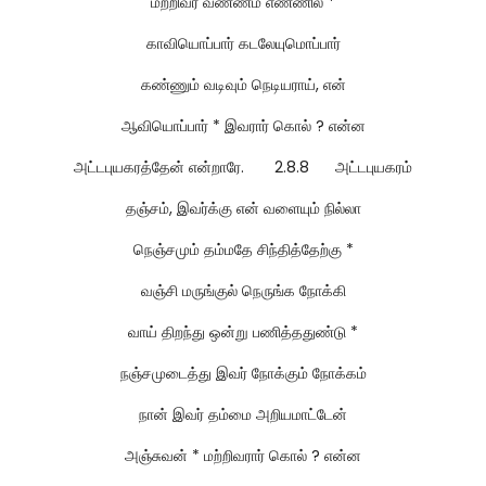
மற்றிவர் வண்ணம் எண்ணில் *
காவியொப்பார் கடலேயுமொப்பார்
கண்ணும் வடிவும் நெடியராய், என்
ஆவியொப்பார் * இவரார் கொல் ? என்ன
அட்டபுயகரத்தேன் என்றாரே. 2.8.8 அட்டபுயகரம்
தஞ்சம், இவர்க்கு என் வளையும் நில்லா
நெஞ்சமும் தம்மதே சிந்தித்தேற்கு *
வஞ்சி மருங்குல் நெருங்க நோக்கி
வாய் திறந்து ஒன்று பணித்ததுண்டு *
நஞ்சமுடைத்து இவர் நோக்கும் நோக்கம்
நான் இவர் தம்மை அறியமாட்டேன்
அஞ்சுவன் * மற்றிவரார் கொல் ? என்ன