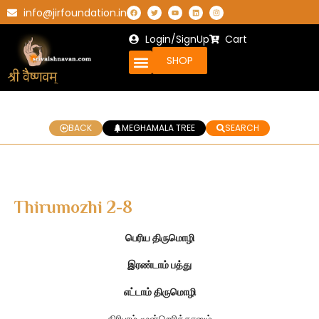
info@jirfoundation.in
Login/SignUp
Cart
SHOP
BACK
MEGHAMALA TREE
SEARCH
Thirumozhi 2-8
பெரிய திருமொழி
இரண்டாம் பத்து
எட்டாம் திருமொழி
திரிபுரம் மூன்றெரித்தானும்