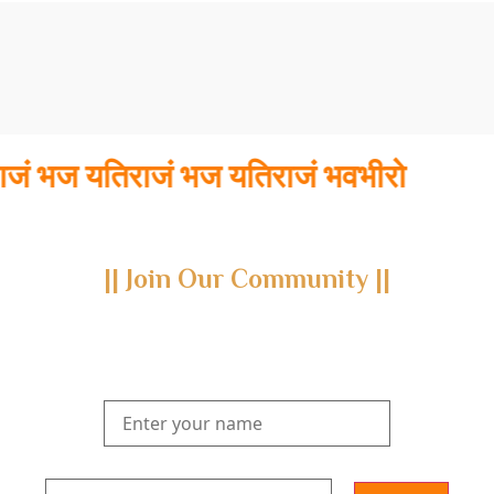
 भज यतिराजं भज यतिराजं भवभीरो
|| Join Our Community ||
Subscribe to our newsletter and join us on a journey through
the realms of Yoga Sastra, Ayurveda, and Vedanta.
Explore our latest publications, seminars, conferences, and the
digitization of rare archives.