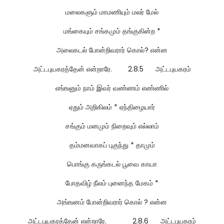
மலைகளும் மாமணியும் மலர் மேல்
மங்கையும் சங்கமும் தங்குகின்ற *
அலைகடல் போன்றிவரார் கொல்? என்ன
அட்டபுயகரத்தேன் என்றாரே. 2.8.5 அட்டபுயகரம்
எங்ஙனும் நாம் இவர் வண்ணம் எண்ணில்
ஏதும் அறிகிலம் * ஏந்திழையார்
சங்கும் மனமும் நிறைவும் எல்லாம்
தம்மனவாகப் புகுந்து * தாமும்
பொங்கு கருங்கடல் பூவை காயா
போதவிழ் நீலம் புனைந்த மேகம் *
அங்ஙனம் போன்றிவரார் கொல் ? என்ன
அட்டபுயகரத்தேன் என்றாரே. 2.8.6 அட்டபுயகரம்