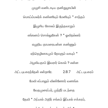
முழுசி வண்டாடிய தண்துழாயின்
மொய்ம்மலர்க் கண்ணியும் மேனியும் * சாந்தம்
இழுசிய கோலம் இருந்தவாறும்
எங்ஙனம் சொல்லுகேன் ? * ஓவிநல்லார்
எழுதிய தாமரையன்ன கண்ணும்
ஏந்தெழிலாகமும் தோளும் வாயும் *
அழகியதாம் இவரார் கொல் ? என்ன
அட்டபுயகரத்தேன் என்றாரே. 2.8.7 அட்டபுயகரம்
மேவி எப்பாலும் விண்ணோர் வணங்க
வேதமுரைப்பர், முந்நீர் மடந்தை
தேவி * அப்பால் அதிர் சங்கம் இப்பால் சக்கரம்,