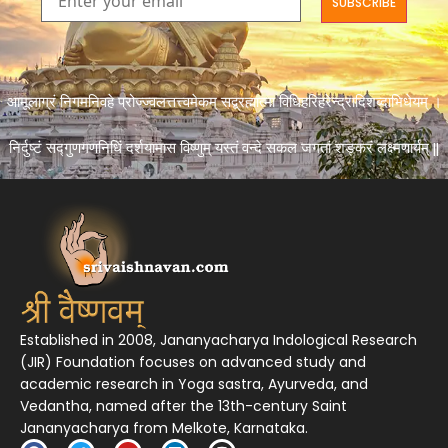
आमूलाग्रं निगमनिवहे प्रोज्ज्वलत्तत्त्वमेकम् सद्ब्रह्मात्मा विधिहरिहरेन्द्रादिशब्दाभिधेयम् ।
निर्दुष्टं सद्गुणगणनिधिं दर्शयामास विष्णुम् यस्तं वन्दे सकल जगतां शङ्करं लक्ष्मणार्यम् ||
Established in 2008, Jananyacharya Indological Research
(JIR) Foundation focuses on advanced study and
academic research in Yoga sastra, Ayurveda, and
Vedantha, named after the 13th-century Saint
Jananyacharya from Melkote, Karnataka.