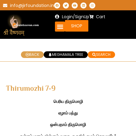
info@jirfoundation.in
Login/SignUp
Cart
SHOP
BACK
MEGHAMALA TREE
SEARCH
Thirumozhi 7-9
பெரிய திருமொழி
ஏழாம் பத்து
ஒன்பதாம் திருமொழி
கள்ளம் மனம் விள்ளும் வகை, கருதிக் கழல் தொழுவீர் *