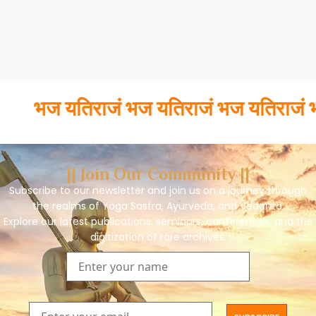
भज यतिराजं भज यतिराजं भज यतिराजं भव
|| Join Our Community ||
Subscribe to our newsletter and join us on a journey through
the realms of Yoga Sastra, Ayurveda, and Vedanta.
Explore our latest publications, seminars, conferences, and the
digitization of rare archives.