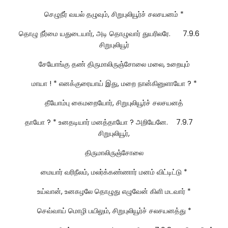
செழுநீர் வயல் தழுவும், சிறுபுலியூர்ச் சலசயனம் *
தொழு நீர்மை யதுடையார், அடி தொழுவார் துயரிலரே. 7.9.6
சிறுபுலியூர்
சேயோங்கு தண் திருமாலிருஞ்சோலை மலை, உறையும்
மாயா ! * எனக்குரையாய் இது, மறை நான்கினுளாயோ ? *
தீயோம்பு கைமறையோர், சிறுபுலியூர்ச் சலசயனத்
தாயோ ? * உனதடியார் மனத்தாயோ ? அறியேனே. 7.9.7
சிறுபுலியூர்,
திருமாலிருஞ்சோலை
மையார் வரிநீலம், மலர்க்கண்ணார் மனம் விட்டிட்டு *
உய்வான், உனகழலே தொழுது எழுவேன் கிளி மடவார் *
செவ்வாய் மொழி பயிலும், சிறுபுலியூர்ச் சலசயனத்து *