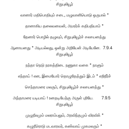
சிறுபுலியூர்
வானார் மதிபொதியும் சடை, மழுவாளியொடு ஒருபால் *
தானாகிய தலைவனவன், அமரர்க் கதிபதியாம் *
தேனார் பொழில் தழுவும், சிறுபுலியூர்ச் சலசயனத்து
ஆனாயனது * அடியல்லது, ஒன்று அறியேன் அடியேனே. 7.9.4
சிறுபுலியூர்
நந்தா நெடு நரகத்திடை நணுகா வகை * நாளும்
எந்தாய் ! என, இமையோர் தொழுதேத்தும் இடம் * எறிநீர்ச்
செந்தாமரை மலரும், சிறுபுலியூர்ச் சலசயனத்து *
அந்தாமரை யடியாய் ! உனதடியேற்கு அருள் புரியே. 7.9.5
சிறுபுலியூர்
முழுநீலமும் மலராம்பலும், அரவிந்தமும் விரவிக் *
கழுநீரொடு மடவாரவர், கண்வாய் முகமலரும் *