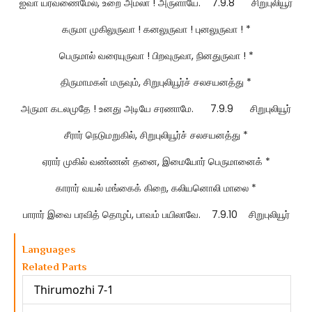
ஐவா யரவணைமேல், உறை அமலா ! அருளாயே. 7.9.8 சிறுபுலியூர்
கருமா முகிலுருவா ! கனலுருவா ! புனலுருவா ! *
பெருமால் வரையுருவா ! பிறவுருவா, நினதுருவா ! *
திருமாமகள் மருவும், சிறுபுலியூர்ச் சலசயனத்து *
அருமா கடலமுதே ! உனது அடியே சரணாமே. 7.9.9 சிறுபுலியூர்
சீரார் நெடுமறுகில், சிறுபுலியூர்ச் சலசயனத்து *
ஏரார் முகில் வண்ணன் தனை, இமையோர் பெருமானைக் *
காரார் வயல் மங்கைக் கிறை, கலியனொலி மாலை *
பாரார் இவை பரவித் தொழப், பாவம் பயிலாவே. 7.9.10 சிறுபுலியூர்
Languages
Related Parts
Thirumozhi 7-1