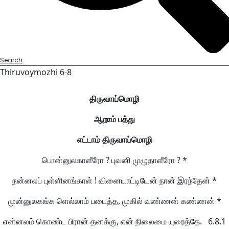
Search
Thiruvoymozhi 6-8
திருவாய்மொழி
ஆறாம் பத்து
எட்டாம் திருவாய்மொழி
பொன்னுலகாளீரோ ? புவனி முழுதாளீரோ ? *
நன்னலப் புள்ளினங்காள் ! வினையாட்டியேன் நான் இரந்தேன் *
முன்னுலகங்க ளெல்லாம் படைத்த, முகில் வண்ணன் கண்ணன் *
என்னலம் கொண்ட பிரான் தனக்கு, என் நிலைமை யுரைத்தே. 6.8.1