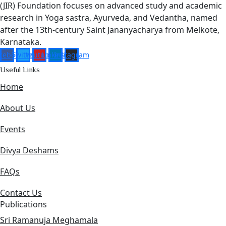
(JIR) Foundation focuses on advanced study and academic
research in Yoga sastra, Ayurveda, and Vedantha, named
after the 13th-century Saint Jananyacharya from Melkote,
Karnataka.
cebook
Twitter
Youtube
Linkedin
Instagram
Useful Links
Home
About Us
Events
Divya Deshams
FAQs
Contact Us
Publications
Sri Ramanuja Meghamala