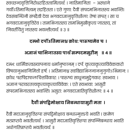
स्वच्छन्दवृत्तिनिरोधरहितत्वमित्यर्थ: । नातिमानिता – अस्थाने
गर्वोऽतिमानित्वम् तद्रहितता । एते गुणा: दैवीं संपदमभिजातस्य भवन्ति।
देवसंबन्धिनी संपद्दैवी देवा भगवदाज्ञानुवृत्तिशीला: तेषां संपत् । सा च
भगवदाज्ञानुवृत्तिरेव । तामभिजातस्य तामभिमुखीकृत्य जातस्य, तां
निवर्तयितुं जातस्य भवन्तीत्यर्थ: ॥ ३ ॥
दम्भो दर्पोऽतिमानश्च क्रोध: पारुष्यमेव च ।
अज्ञानं चाभिजातस्य पार्थ सम्पदमसुरीम् ॥ ४ ॥
दम्भ: धार्मिकत्वख्यापनाय धर्मानुष्ठानम् । दर्प: कृत्याकृत्याविवेककरो
विषयानुभवनिमित्तो हर्ष: । अतिमानश्च स्वविद्याभिजनाननुगुणोऽभिमान: ।
क्रोध: परपिडाफलचित्तविकार: । पारुष्यं साधूनामुद्वेगकर: स्वभाव: ।
अज्ञानं परावरतत्त्वकृत्याकृत्याविवेक: । एते स्वभावा: आसुरीं
संपदमभिजातस्य भवन्ति। असुरा: भगवदाज्ञातिवृत्तिशीला: ॥ ४ ॥
दैवी संपद्विमोक्षाय निबन्धायासुरी मता ।
दैवी मदाज्ञानुवृत्तिरूपा संपद्विमोक्षाय बन्धान्मुक्तये भवति । क्रमेण
मत्प्राप्तये भवतीत्यर्थ: । आसुरी मदाज्ञातिवृत्तिरूपा संपन्निबन्धाय भवति
अधोगतिप्राप्तये भवतीत्यर्थ: ॥