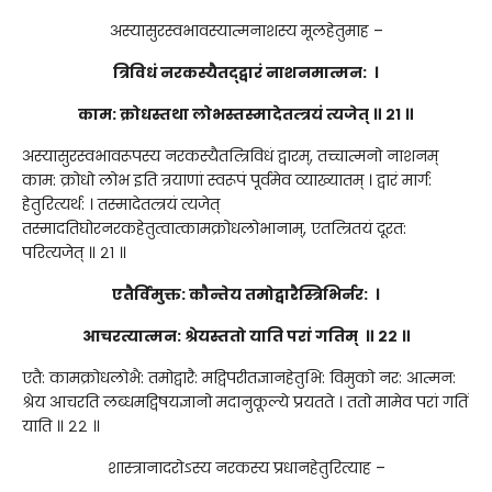
अस्यासुरस्वभावस्यात्मनाशस्य मूलहेतुमाह –
त्रिविधं नरकस्यैतद्द्वारं नाशनमात्मन: ।
काम: क्रोधस्तथा लोभस्तस्मादेतत्त्रयं त्यजेत् ॥ २१ ॥
अस्यासुरस्वभावरूपस्य नरकस्यैतत्त्रिविधं द्वारम्, तच्चात्मनो नाशनम्
काम: क्रोधो लोभ इति त्रयाणां स्वरूपं पूर्वमेव व्याख्यातम् । द्वारं मार्ग:
हेतुरित्यर्थ: । तस्मादेतत्त्रयं त्यजेत्
तस्मादतिघोरनरकहेतुत्वात्कामक्रोधलोभानाम्, एतत्त्रितयं दूरत:
परित्यजेत् ॥ २१ ॥
एतैर्विमुक्त: कौन्तेय तमोद्वारैस्त्रिभिर्नर: ।
आचरत्यात्मन: श्रेयस्ततो याति परां गतिम् ॥ २२ ॥
एतै: कामक्रोधलोभै: तमोद्वारै: मद्विपरीतज्ञानहेतुभि: विमुको नर: आत्मन:
श्रेय आचरति लब्धमद्विषयज्ञानो मदानुकूल्ये प्रयतते । ततो मामेव परां गतिं
याति ॥ २२ ॥
शास्त्रानादरोऽस्य नरकस्य प्रधानहेतुरित्याह –