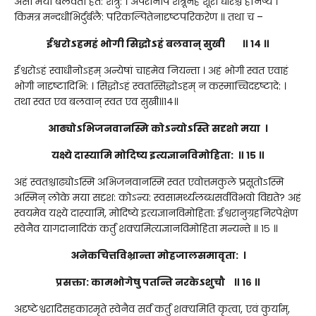
असौ मया बलवता हत: शत्रु: । अपरानपि शत्रूनहं शूरो धीरश्च हनिष्ये ।
किमत्र मन्दधीभिर्दुर्बलै: परिकल्पितेनादृष्टपरिकरेण ॥ तथा च –
ईश्वरोऽहमहं भोगी सिद्धोऽहं बलवान् सुखी ॥ १४ ॥
ईश्वरोऽहं स्वाधीनोऽहम् अन्येषां चाहमेव नियन्ता । अहं भोगी स्वत एवाहं
भोगी नादृष्टादिभि: । सिद्धोऽहं स्वतस्सिद्धोऽहम् न कस्माच्चिददृष्टादे: ।
तथा स्वत एव बलवान् स्वत एव सुखी॥१४॥
आढ्योऽभिजनवानस्मि कोऽन्योऽस्ति सदृशो मया ।
यक्ष्ये दास्यामि मोदिष्य इत्यज्ञानविमोहिता: ॥ १५ ॥
अहं स्वतश्चाढ्योऽस्मि अभिजनवानस्मि स्वत एवोत्तमकुले प्रसूतोऽस्मि
अस्मिन् लोके मया सदृश: कोऽन्य: स्वसामर्थ्यलब्धसर्वविभवो विद्यते? अहं
स्वयमेव यक्ष्ये दास्यामि, मोदिष्ये इत्यज्ञानविमोहिता: ईश्वरानुग्रहनिरपेक्षेण
स्वेनैव यागदानादिकं कर्तुं शक्यमित्यज्ञानविमोहिता मन्यन्ते ॥ १५ ॥
अनेकचित्तविभ्रान्ता मोहजालसमावृता: ।
प्रसक्ता: कामभोगेषु पतन्ति नरकेऽशुचौ ॥ १६ ॥
अदृष्टेश्वरादिसहकारमृते स्वेनैव सर्वं कर्तुं शक्यमिति कृत्वा, एवं कुर्याम्,