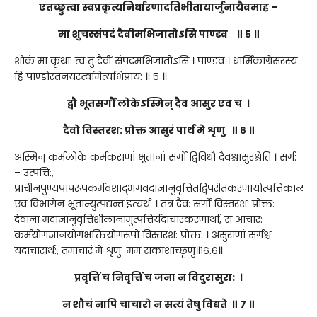
एतच्छ्रुत्वा स्वप्रकृत्यनिर्धारणादतिभीतायार्जुनायैवमाह –
मा शुचस्संपदं दैवीमभिजातोऽसि पाण्डव ॥ ५ ॥
शोकं मा कृथा: त्वं तु दैवीं संपदमभिजातोऽसि । पाण्डव । धार्मिकाग्रेसरस्य
हि पाण्डोस्तनयस्त्वमित्यभिप्राय: ॥ ५ ॥
द्वौ भूतसर्गौ लोकेऽस्मिन् दैव आसुर एव च ।
दैवो विस्तरश: प्रोक्त आसुरं पार्थ मे शृणु ॥ ६ ॥
अस्मिन् कर्मलोके कर्मकराणां भूतानां सर्गो द्विविधौ दैवश्चासुरश्चेति । सर्ग:
– उत्पत्ति:,
प्राचीनपुण्यपापरूपकर्मवशाद्भगवदाज्ञानुवृत्तितद्विपरीतकरणायोत्पत्तिकाल
एव विभागेन भूतान्युत्पद्यन्त इत्यर्थ: । तत्र दैव: सर्गो विस्तरश: प्रोक्त:
देवानां मदाज्ञानुवृत्तिशीलानामुत्पत्तिर्यदाचारकरणार्था, स आचार:
कर्मयोगज्ञानयोगभक्तियोगरूपो विस्तरश: प्रोक्त: । असुराणां सर्गश्च
यदाचारार्थ:, तमाचारं मे शृणु मम सकाशाच्छृणु॥१६.६॥
प्रवृत्तिं च निवृत्तिं च जना न विदुरासुरा: ।
न शौचं नापि चाचारो न सत्यं तेषु विद्यते ॥ ७ ॥