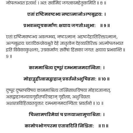
नोपलभ्यत इत्यर्थ: । अत: सर्वमिदं जगत्कामहेतुकमिति ॥ ८ ॥
एतां दृष्टिमवष्टभ्य नष्टात्मानोऽल्पबुद्धय: ।
प्रभवन्त्युग्रकर्माण: क्षयाय जगतोऽशुभा: ॥ ९ ॥
एतां दृष्टिमवष्टभ्य अवलम्ब्य, नष्टात्मान: अदृष्टदेहातिरिक्तात्मान:,
अल्पबुद्धय: घटादिवज्ज्ञेयभूते देहे ज्ञातृत्वेन देहव्यतिरिक्त आत्मोपलभ्यत
इति विवेकाकुशला:, उग्रकर्माण: सर्वेषां हिंसका जगत: क्षयाय प्रभवन्ति ॥
९ ॥
काममाश्रित्य दुष्पूरं दम्भमानमदान्विता: ।
मोहाद्गृहीत्वासद्ग्राहान् प्रवर्तन्तेऽशुचिव्रता: ॥ १० ॥
दुष्पूरं दुष्प्रापविषयं काममाश्रित्य तत्सिसाधयिषया मोहादज्ञानात्,
असद्ग्राहानन्यायगृहीतपरिग्रहान् गृहीत्वा, अशुचिव्रता:
अशास्त्रविहितव्रतयुक्ता: दम्भमानमदान्विता: प्रवर्तन्ते ॥ १० ॥
चिन्तामपरिमेयां च प्रलयान्तामुपाश्रिता: ।
कामोपभोगपरमा एतावदिति निश्चिता: ॥ ११ ॥