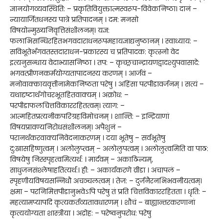
ज्ञानयोगव्यवस्थिति: – प्रकृतिवियुक्तात्मस्वरूप-विवेकनिष्ठा। दानं –
न्यायार्जितधनस्य पात्रे प्रतिपादनम् । दम: मनसो
विषयोन्मुख्यनिवृत्तिसंशीलनम्। यज्ञ:
फलाभिसन्धिरहितभगवदाराधनरूपमहायज्ञाद्यनुष्ठानम् । स्वाध्याय: –
सविभूतेर्भगवतस्तदाराधन-प्रकारस्य च प्रतिपादक: कृत्स्नो वेद
इत्यनुसन्धाय वेदाभ्यासनिष्ठा । तप: – कृच्छ्रचान्द्रायणद्वादश्युपवासादे:
भगवत्प्रीणनकर्मयोग्यतापादनस्य करणम् । आर्जवं –
मनोवाक्कायवृत्तीनामेकनिष्ठता परेषु । अहिंसा परपीडावर्जनम् । सत्यं –
यथादृष्टार्थगोचरभूतहितवाक्यम् । अक्रोध: –
परपीडाफलचित्तविकाररहितत्वम्। त्याग: –
आत्महितप्रत्यनीकपरिग्रहविमोचनम् । शान्ति: – इन्द्रियाणां
विषयप्रावण्यनिरोधसंशीलनम्। अपैशुनं –
परानर्थकरवाक्यनिवेदनाकरणम् । दया भूतेषु – सर्वभूतेषु
दु:खासहिष्णुत्वम् । अलोलुप्त्वम् – अलोलुपत्वम् । अलोलुत्वमिति वा पाठ:
विषयेषु निस्स्पृहत्वमित्यर्थ: । मार्दवम् – अकाठिन्यम्,
साधुजनसंश्लेषार्हातेत्यर्थ:। ह्री: – अकार्यकरणे व्रीडा । अचापलं –
स्पृहणीयविषयसन्निधौ अचञ्चलत्वम् । तेज: – दुर्जनैरनभिभवनीयत्वम्।
क्षमा – परनिमित्तपीडानुभवेऽपि परेषु तं प्रति चित्तविकाररहितता । धृति: –
महत्यामप्यापदि कृत्यकर्तव्यतावधारणम् । शौचं – बाह्यान्तरकरणानां
कृत्ययोग्यता शास्त्रीया । अद्रोह: – परेष्वनुपरोध: परेषु