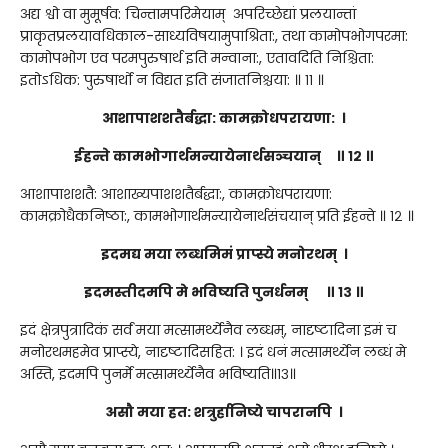
अद्य श्वो वा मुमूर्षव: चिन्तामपरिमेयाम् अपरिच्छेद्यां प्रलयान्तां
प्राकृतप्रलयावधिकाल-साध्यविषयामुपाश्रिता:, तथा कामोपभोगपरमा:
कामोपभोग एव परमपुरुषार्थ इति मन्वाना:, एतावदिति निश्चिता:
इतोऽधिक: पुरुषार्थो न विद्यत इति संजातनिश्चया: ॥ ११ ॥
आशापाशशतैर्बद्धा: कामक्रोधपरायणा: ।
ईहन्ते कामभोगार्थमन्यायेनार्थसञ्चयान् ॥ १२ ॥
आशापाशशतै: आशाख्यपाशशतैर्बद्धा:, कामक्रोधपरायणा:
कामक्रोधैकनिष्ठा:, कामभोगार्थमन्यायेनार्थसंचयान् प्रति ईहन्ते ॥ १२ ॥
इदमद्य मया लब्धमिमं प्राप्स्ये मनोरथम् ।
इदमस्तीदमपि मे भविष्यति पुनर्धनम् ॥ १३ ॥
इदं क्षेत्रपुत्रादिकं सर्वं मया मत्सामर्थ्येनैव लब्धम्, नादृष्टादिना इमं च
मनोरथमहमेव प्राप्स्ये, नादृष्टादिसहित: । इदं धनं मत्सामर्थ्येन लब्धं मे
अस्ति, इदमपि पुनर्मे मत्सामर्थ्येनैव भविष्यति॥१३॥
असौ मया हत: शत्रुर्हानिष्ये चापरानपि ।