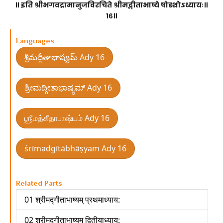
॥ इति श्रीभगवद्रामानुजविरचिते श्रीमद्गीताभाष्ये षोडशोऽध्यायः॥
१६॥
Languages
శ్రీమద్గీతాభాష్యమ్ Ady 16
ಶ್ರೀಮದ್ಗೀತಾಭಾಷ್ಯಮ್ Ady 16
ஶ்ரீமத்கீதாபாஷ்யம் Ady 16
śrīmadgītābhāṣyam Ady 16
Related Parts
01 श्रीमद्गीताभाष्यम् प्रथमाध्याय:
02 श्रीमद्गीताभाष्यम् द्वितीयाध्याय: