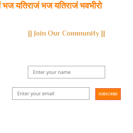
 यतिराजं भज यतिराजं भवभीरो
|| Join Our Community ||
Subscribe to our newsletter and join us on a journey through
the realms of Yoga Sastra, Ayurveda, and Vedanta.
Explore our latest publications, seminars, conferences, and the
digitization of rare archives.
आमूलाग्रं निगमनिवहे प्रोज्ज्वलत्तत्त्वमेकम् सद्ब्रह्मात्मा विधिहरिहरेन्द्रादिशब्दाभिधेयम् ।