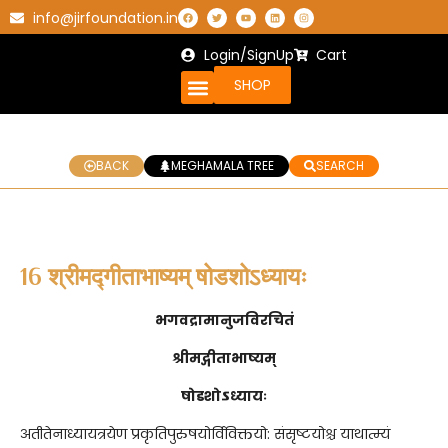
info@jirfoundation.in
Login/SignUp
Cart
SHOP
BACK
MEGHAMALA TREE
SEARCH
16 श्रीमद्गीताभाष्यम् षोडशोऽध्यायः
भगवद्रामानुजविरचितं
श्रीमद्गीताभाष्यम्
षोडशोऽध्यायः
अतीतेनाध्यायत्रयेण प्रकृतिपुरुषयोर्विविक्तयो: संसृष्टयोश्च याथात्म्यं