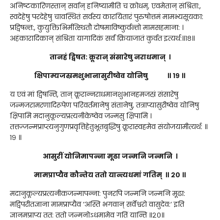
अनिष्टकारिणस्तान् सर्वान् हनिष्यामीति च क्रोधम्, एवमेतान् संश्रिता:,
स्वदेहेषु परदेहेषु चावस्थितं सर्वस्य कारयितारं पुरुषोत्तमं मामभ्यसूयका:
प्रद्विषन्त:, कुयुक्तिभिर्मत्स्थितौ दोषमाविष्कुर्वन्तो मामसहमाना: ।
अहंकारादिकान् संश्रिता यागादिकं सर्वं क्रियाजातं कुर्वत इत्यर्थ:॥१८॥
तानहं द्विषत: क्रूरान् संसारेषु नराधमान् ।
क्षिपाम्यजस्रमशुभानासुरीष्वेव योनिषु ॥ १९ ॥
य एवं मां द्विषन्ति, तान् क्रूरान्नराधमानशुभानहमजस्रं संसारेषु
जन्मजरामरणादिरूपेण परिवर्तमानेषु संतानेषु, तत्राप्यासुरीष्वेव योनिषु
क्षिपामि मदानुकूल्यप्रत्यनीकेष्वेव जन्मसु क्षिपामि ।
तत्तज्जन्मप्राप्त्यनुगुणप्रवृत्तिहेतुभूतबुद्धिषु क्रूरास्वहमेव संयोजयामीत्यर्थ: ॥
१९ ॥
आसुरीं योनिमापन्ना मूढा जन्मनि जन्मनि ।
मामप्राप्यैव कौन्तेय ततो यान्त्यधमां गतिम् ॥ २० ॥
मदानुकूल्यप्रत्यनीकजन्मापन्ना: पुनरपि जन्मनि जन्मनि मूढा:
मद्विपरीतज्ञाना मामप्राप्यैव ‘अस्ति भगवान् सर्वेश्वरो वासुदेव:‘ इति
ज्ञानमप्राप्य तत: ततो जन्मनोऽधमामेव गतिं यान्ति ॥२०॥