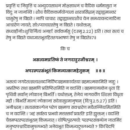
प्रवृत्तिं च निवृत्तिं च अभ्युदयसाधनं मोक्षसाधनं च वैदिकं धर्ममासुरा न
विदु: न जानन्ति । शौचं वैदिककर्मयोग्यत्वं शास्त्रसिद्धम् तद्बाह्यमान्तरं
चासुरेषु न विद्यते । नापि चाचार: तद्बाह्यान्तरशौचं येन सन्ध्यावन्दनादिना
आचारेण जायते, सोऽप्याचारस्तेषु न विद्यते । यथोक्तम्,
संध्याहीनोऽशुचिर्नित्यं अनर्हा: सर्वकर्मसु (द.स्मृ.२.२२) इति । तथा सत्यं च
तेषु न विद्यते यथाज्ञातभूतहितरूपभाषणं तेषु न विद्यते॥७॥
किं च
असत्यमप्रतिष्ठं ते जगदाहुरनीश्वरम् ।
अपरस्परसंभूतं किमन्यत्कामहेतुकम् ॥ ८ ॥
असत्यं जगदेतत्सत्यशब्दनिर्दिष्टब्रह्मकार्यतया ब्रह्मात्मकमिति नाहु: ।
अप्रतिष्ठं तथा ब्रह्मणि प्रतिष्ठितमिति न वदन्ति । ब्रह्मणानन्तेन धृता हि
पृथिवी सर्वान् लोकान् बिभर्ति । यथोक्तम्, तेनेयं नागवर्येण शिरसा विधृता
मही । बिभर्ति मालां लोकानां सदेवासुरमानुषाम् (वि.पु.२.५.२७) इति ।
अनीश्वरम् । सत्यसंकल्पेन परेण ब्रह्मणा सवश्वारेण मयैतन्नियमितमिति
च न वदन्ति । ‘अहं सर्वस्य प्रभवो मत्तस्सर्वं प्रवर्तते‘ इति ह्युक्तम् । वदन्ति
चैवमपरस्परसंभूतम् किमन्यत् । योषित्पुरुषयो: परस्परसंबन्धेन जातमिदं
मनुष्यपश्वादिकमुपलभ्यते अनेवंभूतं किमन्यदुपलभ्यते ? किंचिदपि