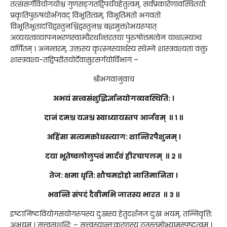
तत्संसर्गवियोगयोश्च गुणसङ्गतद्विपर्ययहेतुत्वम्, सर्वप्रकारेणावस्थितयो:
प्रकृतिपुरुषयोर्भगवद् विभूतित्वम्, विभूतिमतो भगवतो
विभूतिभूतादचिद्वस्तुनश्चिद्वस्तुनश्च बद्धमुक्तोभयरूपात्
अव्ययत्वव्यापनभरणस्वाम्यैरर्थान्तरतया पुरुषोत्तमत्वेन याथात्म्यञ्च
वर्णितम् । अनन्तरम्, उक्तस्य कृत्स्नस्यार्थस्य स्थेम्ने शास्त्रवश्यतां वक्तुं
शास्त्रवश्य-तद्विपरीतयोर्देवासुरसर्गयोर्विभागं –
श्रीभगवानुवाच
अभयं सत्त्वसंशुद्धिर्ज्ञानयोगव्यवस्थिति: ।
दानं दमश्च यज्ञश्च स्वाध्यायस्तप आर्जवम् ॥ १ ॥
अहिंसा सत्यमक्रोधस्त्याग: शान्तिरपैशुनम् ।
दया भूतेष्वलोलुप्त्वं मार्दवं ह्रीरचापलम् ॥ २ ॥
तेज: क्षमा धृति: शौचमद्रोहो नातिमानिता ।
भवन्ति संपदं दैवीमभि जातस्य भारत ॥ ३ ॥
इष्टानिष्टवियोगसंयोगरूपस्य दु:खस्य हेतुदर्शनजं दु:खं भयम्, तन्निवृत्ति:
अभयम् । सत्त्वसंशुद्धि: – सत्त्वस्यान्त:करणस्य रजस्तमोभ्यामस्पृष्टत्वम् ।