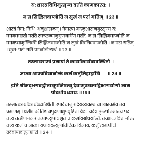
य: शास्त्रविधिमुत्सृज्य वर्तते कामकारत: ।
न स सिद्धिमवाप्नोति न सुखं न परां गतिम् ॥ २३ ॥
शास्त्रं वेदा: विधि: अनुशासनम् । वेदाख्यं मदनुशासनमुत्सृज्य य:
कामकारतो वर्तते स्वच्छन्दानुगुणमार्गेण वर्तते, न स सिद्धिमवाप्नोति न
कामप्यामुष्मिकीं सिद्धिमवाप्नोति न सुखं किंचिदवाप्नोति । न परां गतिम्
। कुत: परां गतिं प्राप्नोतीत्यर्थ: ॥ २३ ॥
तस्माच्छास्त्रं प्रमाणं ते कार्याकार्यव्यवस्थितौ ।
ज्ञात्वा शास्त्रविधानोक्तं कर्म कर्तुमिहार्हासि ॥ २४ ॥
इति श्रीमद्भगवद्गीतासूपनिषत्सु देवासुरसम्पद्विभागयोगो नाम
षोडशोऽध्याय: ॥ १६॥
तस्मात्कार्याकार्यव्य्वस्थितौ उपादेयानुपादेयव्यवस्थायां शास्त्रमेव तव
प्रमाणम् । धर्मशास्त्रेतिहासपुराणाद्युपबृंहिता वेदा: यदेव पुरुषोत्तमाख्यं परं
तत्त्वं तत्प्रीणनरूपं तत्प्राप्त्युपायभूतं च कर्मावबोधयन्ति, तच्शास्त्रविधानोक्तं
तत्त्वं कर्म च ज्ञात्वा यथावदन्यूनातिरिक्तं विज्ञाय, कर्तुं त्वमर्हासि
तदेवोपादातुमर्हासि ॥ २४ ॥