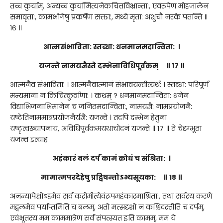
तच्च कुर्याम्, अन्यच्च कुर्यामित्यनेकचित्तविभ्रान्ता:, एवंरूपेण मोहजालेन
समावृता:, कामभोगेषु प्रकर्षेण सक्ता:, मध्ये मृता: अशुचौ नरके पतन्ति ॥
१६ ॥
आत्मसंभाविता: स्तब्धा: धनमानमदान्विता: ।
यजन्ते नामयज्ञैस्ते दम्भेनाविधिपूर्वकम् ॥ १७ ॥
आत्मनैव संभाविता: । आत्मनैवात्मानं संभावयन्तीत्यर्थ: । स्तब्धा: परिपूर्णं
मन्यमाना न किंचित्कुर्वाणा: । कथम् ? धनमानमदान्विता: धनेन
विद्याभिजनाभिमानेन च जनितमदान्विता:, नामयज्ञै: नामप्रयोजनै:
यष्टेतिनाममात्रप्रयोजनैर्यज्ञै: यजन्ते । तदपि दम्भेन हेतुना
यष्टृत्वख्यापनाय, अविधिपूर्वकमयथाचोदनं यजन्ते ॥ १७ ॥ ते चेदृग्भूता
यजन्त इत्याह
अहंकारं बलं दर्पं कामं क्रोधं च संश्रिता: ।
मामात्मपरदेहेषु प्रद्विषन्तोऽभ्यसूयका: ॥ १८ ॥
अनन्यापेक्षोऽहमेव सर्वं करोमीत्येवंरूपमहंकारमाश्रिता:, तथा सर्वस्य करणे
मद्बलमेव पर्याप्तमिति च बलम्, अतो मत्सदृशो न कश्चिदस्तीति च दर्पम्,
एवंभूतस्य मम काममात्रेण सर्वं संपत्स्यत इति कामम्, मम ये