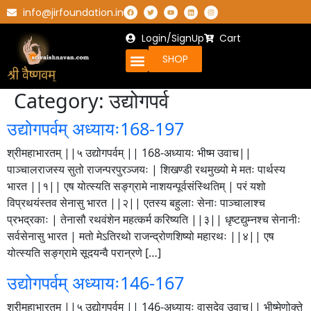
info@jirfoundation.in
Login/SignUp
Cart
SHOP
Category:
उद्योगपर्व
उद्योगपर्वम् अध्यायः168-197
श्रीमहाभारतम् ||५ उद्योगपर्वम् || 168-अध्यायः भीष्म उवाच||
पाञ्चालराजस्य सुतो राजन्परपुरञ्जयः | शिखण्डी रथमुख्यो मे मतः पार्थस्य
भारत ||१|| एष योत्स्यति सङ्ग्रामे नाशयन्पूर्वसंस्थितिम् | परं यशो
विप्रथयंस्तव सेनासु भारत ||२|| एतस्य बहुलाः सेनाः पाञ्चालाश्च
प्रभद्रकाः | तेनासौ रथवंशेन महत्कर्म करिष्यति ||३|| धृष्टद्युम्नश्च सेनानीः
सर्वसेनासु भारत | मतो मेऽतिरथो राजन्द्रोणशिष्यो महारथः ||४|| एष
योत्स्यति सङ्ग्रामे सूदयन्वै परान्रणे […]
उद्योगपर्वम् अध्यायः146-167
श्रीमहाभारतम् ||५ उद्योगपर्वम् || 146-अध्यायः वासुदेव उवाच|| भीष्मेणोक्ते