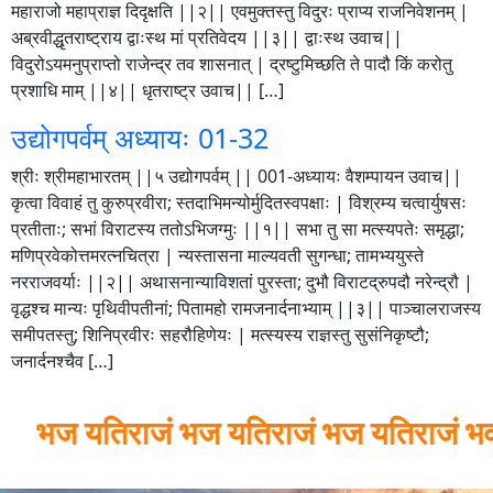
महाराजो महाप्राज्ञ दिदृक्षति ||२|| एवमुक्तस्तु विदुरः प्राप्य राजनिवेशनम् |
अब्रवीद्धृतराष्ट्राय द्वाःस्थ मां प्रतिवेदय ||३|| द्वाःस्थ उवाच||
विदुरोऽयमनुप्राप्तो राजेन्द्र तव शासनात् | द्रष्टुमिच्छति ते पादौ किं करोतु
प्रशाधि माम् ||४|| धृतराष्ट्र उवाच|| […]
उद्योगपर्वम् अध्यायः 01-32
श्रीः श्रीमहाभारतम् ||५ उद्योगपर्वम् || 001-अध्यायः वैशम्पायन उवाच||
कृत्वा विवाहं तु कुरुप्रवीरा; स्तदाभिमन्योर्मुदितस्वपक्षाः | विश्रम्य चत्वार्युषसः
प्रतीताः; सभां विराटस्य ततोऽभिजग्मुः ||१|| सभा तु सा मत्स्यपतेः समृद्धा;
मणिप्रवेकोत्तमरत्नचित्रा | न्यस्तासना माल्यवती सुगन्धा; तामभ्ययुस्ते
नरराजवर्याः ||२|| अथासनान्याविशतां पुरस्ता; दुभौ विराटद्रुपदौ नरेन्द्रौ |
वृद्धश्च मान्यः पृथिवीपतीनां; पितामहो रामजनार्दनाभ्याम् ||३|| पाञ्चालराजस्य
समीपतस्तु; शिनिप्रवीरः सहरौहिणेयः | मत्स्यस्य राज्ञस्तु सुसंनिकृष्टौ;
जनार्दनश्चैव […]
भज यतिराजं भज यतिराजं भज यतिराजं भवभ