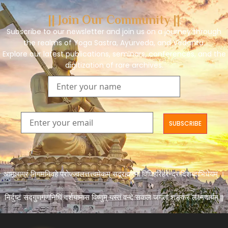
|| Join Our Community ||
Subscribe to our newsletter and join us on a journey through
the realms of Yoga Sastra, Ayurveda, and Vedanta.
Explore our latest publications, seminars, conferences, and the
digitization of rare archives.
आमूलाग्रं निगमनिवहे प्रोज्ज्वलत्तत्त्वमेकम् सद्ब्रह्मात्मा विधिहरिहरेन्द्रादिशब्दाभिधेयम् ।
निर्दुष्टं सद्गुणगणनिधिं दर्शयामास विष्णुम् यस्तं वन्दे सकल जगतां शङ्करं लक्ष्मणार्यम् ||