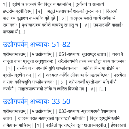
१|| द्रोणं च सञ्जयं चैव विदुरं च महामतिम् | दुर्योधनं च सामात्यं
हृष्टरोमाब्रवीदिदम् ||२|| अद्भुतं महदाश्चर्यं श्रूयते कुरुनन्दन | स्त्रियो
बालाश्च वृद्धाश्च कथयन्ति गृहे गृहे ||३|| सत्कृत्याचक्षते चान्ये तथैवान्ये
समागताः | पृथग्वादाश्च वर्तन्ते चत्वरेषु सभासु च ||४|| उपयास्यति दाशार्हः
पाण्डवार्थे […]
उद्योगपर्वम् अध्यायः 51-82
श्रीमहाभारतम् ||५ उद्योगपर्वम् || 051-अध्यायः धृतराष्ट्र उवाच|| यस्य वै
नानृता वाचः प्रवृत्ता अनुशुश्रुमः | त्रैलोक्यमपि तस्य स्याद्योद्धा यस्य धनञ्जयः
||१|| तस्यैव च न पश्यामि युधि गाण्डीवधन्वनः | अनिशं चिन्तयानोऽपि यः
प्रतीयाद्रथेन तम् ||२|| अस्यतः कर्णिनालीकान्मार्गणान्हृदयच्छिदः | प्रत्येता
न समः कश्चिद्युधि गाण्डीवधन्वनः ||३|| द्रोणकर्णौ प्रतीयातां यदि वीरौ
नरर्षभौ | माहात्म्यात्संशयो लोके न त्वस्ति विजयो मम ||४|| […]
उद्योगपर्वम् अध्यायः 33-50
श्रीमहाभारतम् ||५ उद्योगपर्वम् || 033-अध्यायः-प्रजागरपर्व वैशम्पायन
उवाच|| द्वाःस्थं प्राह महाप्राज्ञो धृतराष्ट्रो महीपतिः | विदुरं द्रष्टुमिच्छामि
तमिहानय माचिरम् ||१|| प्रहितो धृतराष्ट्रेण दूतः क्षत्तारमब्रवीत् | ईश्वरस्त्वां