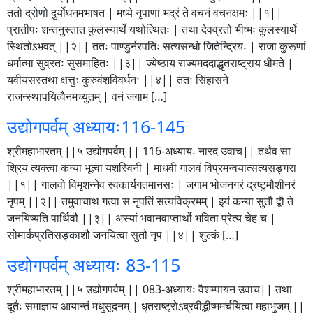
ततो द्रोणो दुर्योधनमभाषत | मध्ये नृपाणां भद्रं ते वचनं वचनक्षमः ||१||
प्रातीपः शन्तनुस्तात कुलस्यार्थे यथोत्थितः | तथा देवव्रतो भीष्मः कुलस्यार्थे
स्थितोऽभवत् ||२|| ततः पाण्डुर्नरपतिः सत्यसन्धो जितेन्द्रियः | राजा कुरूणां
धर्मात्मा सुव्रतः सुसमाहितः ||३|| ज्येष्ठाय राज्यमददाद्धृतराष्ट्राय धीमते |
यवीयसस्तथा क्षत्तुः कुरुवंशविवर्धनः ||४|| ततः सिंहासने
राजन्स्थापयित्वैनमच्युतम् | वनं जगाम […]
उद्योगपर्वम् अध्यायः116-145
श्रीमहाभारतम् ||५ उद्योगपर्वम् || 116-अध्यायः नारद उवाच|| तथैव सा
श्रियं त्यक्त्वा कन्या भूत्वा यशस्विनी | माधवी गालवं विप्रमन्वयात्सत्यसङ्गरा
||१|| गालवो विमृशन्नेव स्वकार्यगतमानसः | जगाम भोजनगरं द्रष्टुमौशीनरं
नृपम् ||२|| तमुवाचाथ गत्वा स नृपतिं सत्यविक्रमम् | इयं कन्या सुतौ द्वौ ते
जनयिष्यति पार्थिवौ ||३|| अस्यां भवानवाप्तार्थो भविता प्रेत्य चेह च |
सोमार्कप्रतिसङ्काशौ जनयित्वा सुतौ नृप ||४|| शुल्कं […]
उद्योगपर्वम् अध्यायः 83-115
श्रीमहाभारतम् ||५ उद्योगपर्वम् || 083-अध्यायः वैशम्पायन उवाच|| तथा
दूतैः समाज्ञाय आयान्तं मधुसूदनम् | धृतराष्ट्रोऽब्रवीद्भीष्ममर्चयित्वा महाभुजम् ||