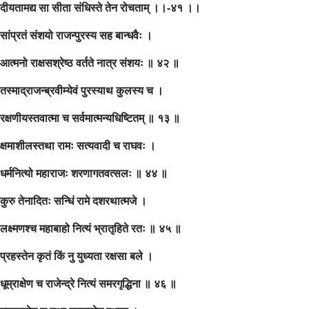
दीयतामद्य सा सीता संधिस्ते तेन रोचताम् ।।-४१ ।।
सांप्रतं संशयो राजन्पुरस्य सह बान्धवैः ।
आत्मनो राक्षसश्रेष्ठ वर्तते नात्र संशयः ॥ ४२ ॥
तस्माद्राजन्ब्रवीम्येवं पुरस्याथ कुलस्य च ।
रक्षणीयस्तवात्मा च सर्वमात्मन्यधिष्टितम् ॥ १३ ॥
क्षमाशीलस्तथा रामः सत्यवादी च राघवः ।
धर्मनित्यो महाराजः शरणागतवत्सलः ॥ ४४ ॥
कुरु तेनादितः सन्धिं रामे दशरथात्मजे ।
लक्ष्मणश्च महाबाहो नित्यं भ्रातृहिते रतः ॥ ४५ ॥
प्रहस्तेन कृतं किं नु युध्यता रक्षसा बले ।
धूम्राक्षेण च राजेन्द्रे नित्यं समरगृद्धिना ॥ ४६ ॥