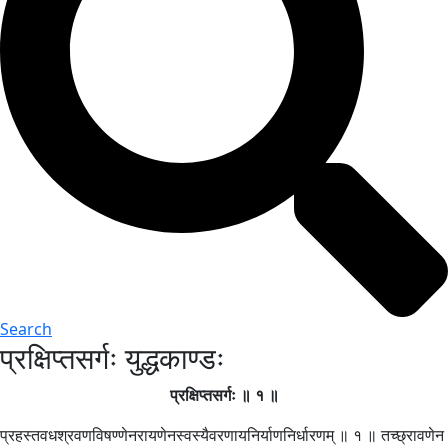
Search
प्रक्षिप्तसर्गः युद्धकाण्डः
प्रक्षिप्तसर्गः ॥ १ ॥
प्रहस्तवधश्रवणविषण्णेनरायणेनस्वस्यैवरणायनिर्याणनिर्धारणम् ॥ १ ॥ तच्छ्रावणेन