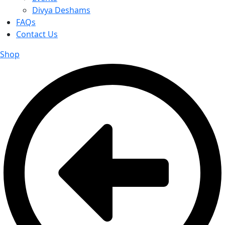
Divya Deshams
FAQs
Contact Us
Shop