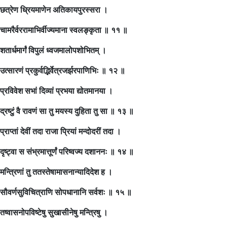
छत्रेण ध्रियमाणेन अतिकायपुरस्सरा ।
चामरैर्वररामाभिर्वीज्यमाना स्वलङ्कृता ॥ ११ ॥
शतार्धमार्गं विपुलं ध्वजमालोपशोभितम् ।
उत्सारणं प्रकुर्वद्भिर्वेत्रजर्झरपाणिभिः ॥ १२ ॥
प्रविवेश सभां दिव्यां प्रभया द्योतमानया ।
द्रष्टुं वै रावणं सा तु मयस्य दुहिता तु सा ॥ १३ ॥
प्राप्तां देवीं तदा राजा प्रियां मन्दोदरीं तदा ।
दृष्ट्वा स संभ्रमात्तूर्णं परिष्वज्य दशाननः ॥ १४ ॥
मन्त्रिणां तु ततस्तेषामासनान्यादिदेश ह ।
सौवर्णसुविचित्राणि सोपधानानि सर्वशः ॥ १५ ॥
तष्वासनोपविष्टेषु सुखासीनेषु मन्त्रिषु ।