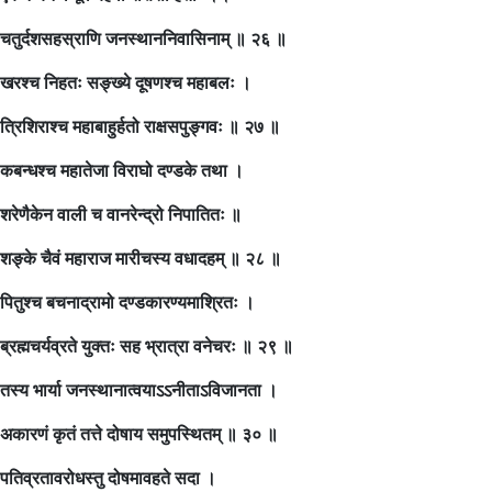
चतुर्दशसहस्राणि जनस्थाननिवासिनाम् ॥ २६ ॥
खरश्च निहतः सङ्ख्ये दूषणश्च महाबलः ।
त्रिशिराश्च महाबाहुर्हतो राक्षसपुङ्गवः ॥ २७ ॥
कबन्धश्च महातेजा विराघो दण्डके तथा ।
शरेणैकेन वाली च वानरेन्द्रो निपातितः ॥
शङ्के चैवं महाराज मारीचस्य वधादहम् ॥ २८ ॥
पितुश्च बचनाद्रामो दण्डकारण्यमाश्रितः ।
ब्रह्मचर्यव्रते युक्तः सह भ्रात्रा वनेचरः ॥ २९ ॥
तस्य भार्या जनस्थानात्वयाऽऽनीताऽविजानता ।
अकारणं कृतं तत्ते दोषाय समुपस्थितम् ॥ ३० ॥
पतिव्रतावरोधस्तु दोषमावहते सदा ।