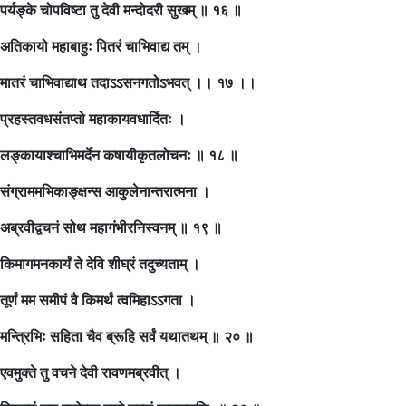
पर्यङ्के चोपविष्टा तु देवी मन्दोदरी सुखम् ॥ १६ ॥
अतिकायो महाबाहुः पितरं चाभिवाद्य तम् ।
मातरं चाभिवाद्याथ तदाऽऽसनगतोऽभवत् ।। १७ ।।
प्रहस्तवधसंतप्तो महाकायवधार्दितः ।
लङ्कायाश्चाभिमर्देन कषायीकृतलोचनः ॥ १८ ॥
संग्राममभिकाङ्क्षन्स आकुलेनान्तरात्मना ।
अब्रवीद्वचनं सोथ महागंभीरनिस्वनम् ॥ १९ ॥
किमागमनकार्यं ते देवि शीघ्रं तदुच्यताम् ।
तूर्णं मम समीपं वै किमर्थं त्वमिहाऽऽगता ।
मन्त्रिभिः सहिता चैव ब्रूहि सर्वं यथातथम् ॥ २० ॥
एवमुक्ते तु वचने देवी रावणमब्रवीत् ।