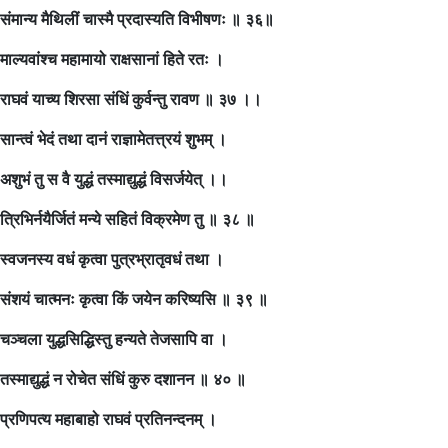
संमान्य मैथिलीं चास्मै प्रदास्यति विभीषणः ॥ ३६॥
माल्यवांश्च महामायो राक्षसानां हिते रतः ।
राघवं याच्य शिरसा संधिं कुर्वन्तु रावण ॥ ३७ ।।
सान्त्वं भेदं तथा दानं राज्ञामेतत्त्रयं शुभम् ।
अशुभं तु स वै युद्धं तस्माद्युद्धं विसर्जयेत् ।।
त्रिभिर्नयैर्जितं मन्ये सहितं विक्रमेण तु ॥ ३८ ॥
स्वजनस्य वधं कृत्वा पुत्रभ्रातृवधं तथा ।
संशयं चात्मनः कृत्वा किं जयेन करिष्यसि ॥ ३९ ॥
चञ्चला युद्धसिद्धिस्तु हन्यते तेजसापि वा ।
तस्माद्युद्धं न रोचेत संधिं कुरु दशानन ॥ ४० ॥
प्रणिपत्य महाबाहो राघवं प्रतिनन्दनम् ।