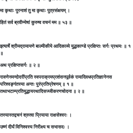
मा कृथाः पुरनाशं तु मा कृथाः पुत्रसंक्षयम् ।
हितं सर्व ब्रवीम्येषां कुरुष्व वचनं मम ॥ ५३ ॥
इत्यार्षे श्रीमद्रामायणे बाल्मीकीये आदिकाव्ये युद्धकाण्डे प्रक्षिप्तः सर्गः प्रथमः ॥ १
॥
अथ प्रक्षिप्तसर्गः ॥ २ ॥
रावणेनमन्दोदरींप्रति स्वपराक्रमप्रशंसनपूर्वकं रामादिवधप्रतिज्ञानेनस
परिश्वङ्गंतस्या अन्तः पुरंप्रतिप्रेषणम् ॥ १ ॥
तथाभटाम्प्रतियुद्धायरथादिसज्जीकरणचोदना ॥ २ ॥
तस्यास्तद्वचनं श्रुत्वा प्रियाया राक्षसेश्वरः ।
उष्णं दीर्घं विनिश्वस्य निरीक्ष्य च सभासदः ।