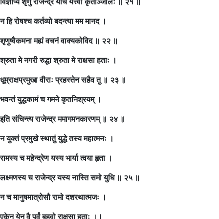
विज्ञाप्यं शृणु राजेन्द्र याचे यत्त्वां कृताञ्जलिः ॥ २१ ॥
न हि रोषश्च कर्तव्यो बदन्त्या मम मानद ।
शृणुष्वैकमना मह्यं वचनं वाक्यकोविद ॥ २२ ॥
श्रुता मे नगरी रुद्धा श्रुता मे राक्षसा हताः ।
धूम्राक्षप्रमुखा वीराः प्रहस्तेन सहैव तु ॥ २३ ॥
भवन्तं युद्धकामं च गमने कृतनिश्रयम् ।
इति संचिन्त्य राजेन्द्र ममागमनकारणम् ॥ २४ ॥
न युक्तं प्रमुखे स्थातुं युद्धे तस्य महात्मनः ।
रामस्य च महेन्द्रेण यस्य भार्या त्वया हृता ।
लक्ष्मणस्य च राजेन्द्र यस्य नास्ति समो युधि ॥ २५ ॥
न च मानुषमात्रोसौ रामो दशरथात्मजः ।
एकेन येन वै पूर्वं बहवो राक्षसा हताः ।।