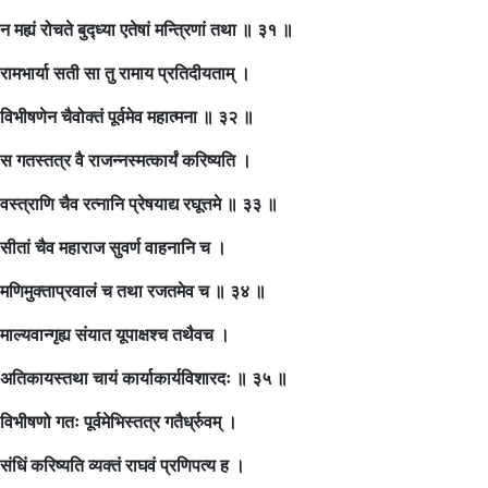
न मह्यं रोचते बुद्ध्या एतेषां मन्त्रिणां तथा ॥ ३१ ॥
रामभार्या सती सा तु रामाय प्रतिदीयताम् ।
विभीषणेन चैवोक्तं पूर्वमेव महात्मना ॥ ३२ ॥
स गतस्तत्र वै राजन्नस्मत्कार्यं करिष्यति ।
वस्त्राणि चैव रत्नानि प्रेषयाद्य रघूत्तमे ॥ ३३ ॥
सीतां चैव महाराज सुवर्ण वाहनानि च ।
मणिमुक्ताप्रवालं च तथा रजतमेव च ॥ ३४ ॥
माल्यवान्गृह्य संयात यूपाक्षश्च तथैवच ।
अतिकायस्तथा चायं कार्याकार्यविशारदः ॥ ३५ ॥
विभीषणो गतः पूर्वमेभिस्तत्र गतैर्ध्रुवम् ।
संधिं करिष्यति व्यक्तं राघवं प्रणिपत्य ह ।