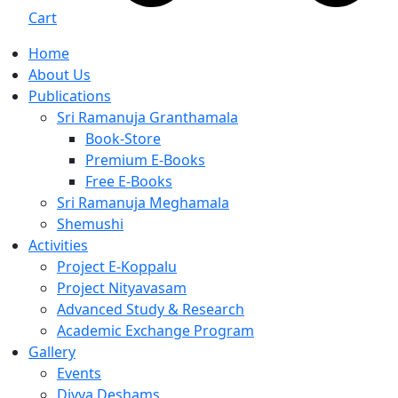
Cart
Home
About Us
Publications
Sri Ramanuja Granthamala
Book-Store
Premium E-Books
Free E-Books
Sri Ramanuja Meghamala
Shemushi
Activities
Project E-Koppalu
Project Nityavasam
Advanced Study & Research
Academic Exchange Program
Gallery
Events
Divya Deshams