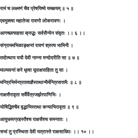
रामं च लक्ष्मणं चैव प्रेषयिष्ये यमक्षयम् ॥ ५ ॥
एवमुक्त्वा महातेजा रावणो लोकरावणः ।
आगच्छत्सहसा क्रुद्धः सर्वसैन्येन संवृतः ।। ६ ।।
संग्राममभिकाङ्क्षन्तं रावणं श्रुत्य भामिनी ।
तदोत्थाय ययौ देवी नाम्ना मन्दोदरीति सा ॥ ७ ॥
माल्यवन्तं करे धृत्वा यूपाक्षसहिता तु सा ।
मन्त्रिभिर्मन्त्रतत्वज्ञैस्तथान्यैर्मन्त्रिसत्तमैः ॥ ८ ॥
राक्षसैरावृता सर्वैर्वेत्रजर्झरपाणिभिः ।
योषिद्भिश्चैव वृद्धाभिस्तथा कन्याभिरावृता ॥ ९ ॥
आयुधव्यग्रहस्तैश्च राक्षसैश्च समन्ततः ।
सभां तु प्रस्थिता देवी यत्रास्ते राक्षसाधिपः ।। १० ।।