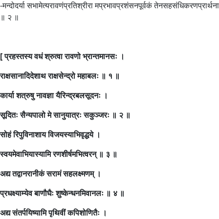
-मन्दोदर्या सभामेत्यरावणंप्रतिश्रीरा मप्रभावप्रशंसनपूर्वकं तेनसहसंधिकरणप्रार्थना
॥ २ ॥
[ प्रहस्तस्य वधं श्रुत्वा रावणो भ्रान्तमानसः ।
राक्षसानादिदेशाथ राक्षसेन्द्रो महाबलः ॥ १ ॥
कार्या शत्रुषु नावज्ञा यैरिन्द्रबलसूदनः ।
सूदितः सैन्यपालो मे सानुयात्रः सकुञ्जरः ॥ २ ॥
सोहं रिपुविनाशाय विजयस्याभिवृद्धये ।
स्वयमेवाभियास्यामि रणशीर्षमभित्वरन् ॥ ३ ॥
अद्य तद्वानरानीकं सरामं सहलक्ष्मणम् ।
प्रधक्ष्याम्येव बाणौघैः शुष्केन्धनमिवानलः ॥ ४ ॥
अद्य संतर्पयिष्यामि पृथिवीं कपिशोणितैः ।