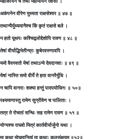
महाकायेन च तथा महामायेन रक्षसा ।
अकंपनेन वीरेण युध्यता राक्षसेश्वर ॥ ४७ ॥
तथान्यैर्युध्यमानैश्च किं कृतं राक्षसे बले ।
न हतो यूथपः कश्चिद्बलोद्देशोपि रावण ॥ ४८ ॥
तेषां वीर्याद्धिभेतीन्द्रः कुबेरवरुणावपि ।
यमो वैवस्वतो येषां तथाऽन्ये देवदानवाः ॥ ४९ ॥
येषां नास्ति समो वीर्ये ते हता वानरैर्युधि ।
न चापि वानराः शक्या हन्तुं पादपयोधिनः ॥ ५०॥
रक्ष्यमाणास्तु रामेण सुग्रीवेण च पालिताः ।
तत्र ते रोचतां सन्धिः सह रामेण रावण ॥ ५१ ॥
योग्यश्च राघवो मित्रं कार्तवीर्यार्जुनो यथा ।
मा कृथा मोघमानित्वं मा कृथाः कुलसंक्षयम् ॥५२॥