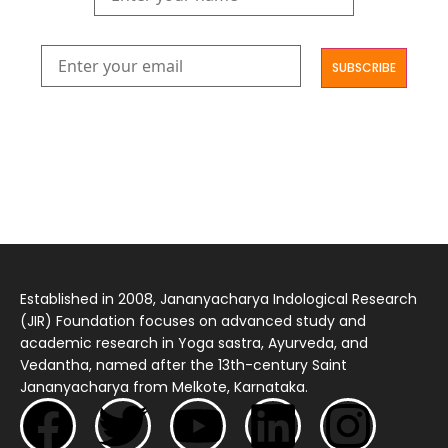
आमूलाग्रं निगमनिवहे प्रोज्ज्वलत्तत्त्वमेकम् सद्ब्रह्मात्मा विधिहरिहरेन्द्रादिशब्दाभिधेयम् ।
निर्दुष्टं सद्गुणगणनिधिं दर्शयामास विष्णुम् यस्तं वन्दे सकल जगतां शङ्करं लक्ष्मणार्यम् ||
Established in 2008, Jananyacharya Indological Research
(JIR) Foundation focuses on advanced study and
academic research in Yoga sastra, Ayurveda, and
Vedantha, named after the 13th-century Saint
Jananyacharya from Melkote, Karnataka.