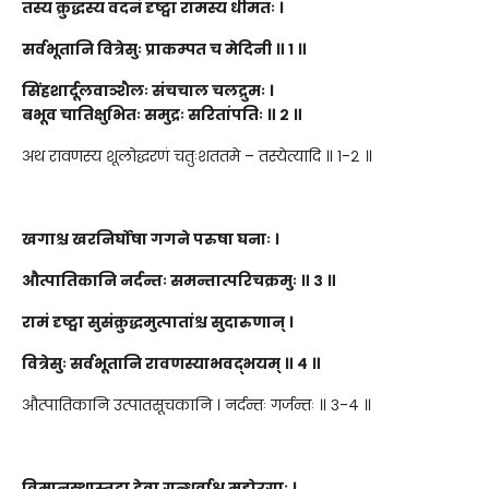
तस्य क्रुद्धस्य वदनं दृष्ट्वा रामस्य धीमतः ।
सर्वभूतानि वित्रेसुः प्राकम्पत च मेदिनी ॥ १ ॥
सिंहशार्दूलवाञ्शैलः संचचाल चलद्रुमः ।
बभूव चातिक्षुभितः समुद्रः सरितांपतिः ॥ २ ॥
अथ रावणस्य शूलोद्धरणं चतुःशततमे – तस्येत्यादि ॥ १-२ ॥
खगाश्च खरनिर्घोषा गगने परुषा घनाः ।
औत्पातिकानि नर्दन्तः समन्तात्परिचक्रमुः ॥ ३ ॥
रामं दृष्ट्वा सुसंक्रुद्धमुत्पातांश्च सुदारुणान् ।
वित्रेसुः सर्वभूतानि रावणस्याभवद्भयम् ॥ ४ ॥
औत्पातिकानि उत्पातसूचकानि । नर्दन्तः गर्जन्तः ॥ ३-४ ॥
विमानस्थास्तदा देवा गन्धर्वाश्च महोरगाः ।