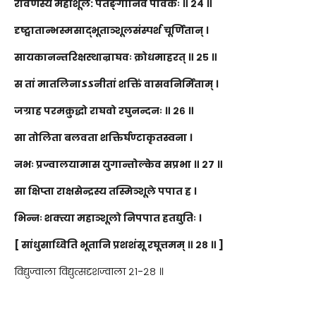
रावणस्य महाशूल: पतङ्गानिव पावकः ॥ २४ ॥
दृष्ट्वातान्भस्मसाद्भूताञ्शूलसंस्पर्श चूर्णितान् ।
सायकानन्तरिक्षस्थान्राघवः क्रोधमाहरत् ॥ २५ ॥
स तां मातलिनाऽऽनीतां शक्तिं वासवनिर्मिताम् ।
जग्राह परमक्रुद्धो राघवो रघुनन्दनः ॥ २६ ॥
सा तोलिता बलवता शक्तिर्घण्टाकृतस्वना ।
नभः प्रज्वालयामास युगान्तोल्केव सप्रभा ॥ २७ ॥
सा क्षिप्ता राक्षसेन्द्रस्य तस्मिञ्शूले पपात ह ।
भिन्नः शक्त्या महाञ्शूलो निपपात हतद्युतिः ।
[ सांधुसाध्विति भूतानि प्रशशंसू रघूत्तमम् ॥ २८ ॥ ]
विद्युज्वाला विद्युत्सदृशज्वाला २१-२८ ॥