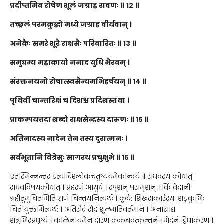
प्रदीप्तमिव रोषेण शूलं जग्राह रावणः ॥ १२ ॥
तच्छ्रलं परमक्रुद्धो मध्ये जग्राह वीर्यवान् ।
अनेकैः समरे शूरै राक्षसैः परिवारितः ॥ १३ ॥
समुद्यम्य महाकायो ननाद युधि भैरवम् ।
संरक्तनयनो रोषात्स्वसैन्यमभिहर्षयन् ॥ १४ ॥
पृथिवीं चान्तरिक्षं च दिशश्च प्रदिशस्तथा ।
प्राकम्पयत्तदा शब्दो राक्षसेन्द्रस्य दारुणः ॥ १५ ॥
अतिनादस्य नादेन तेन तस्य दुरात्मनः ।
सर्वभूतानि वित्रेसुः सागरथ प्रचुक्षुभे ॥ १६ ॥
एतस्मिन्नन्तर इत्यादिश्लोकचतुष्टयमेकान्वयं ॥ राघवस्य क्रोधात्
राघवविषयक्रोधात् । प्रहरणं आयुधं । स्पृशन् परामृशन् । किं वेदानीं
ग्रहीतुमुचितमिति क्षणं चिन्तयनित्यर्थः । कूटै: शिखराकारैरयः शङ्कुभिः
चितं युक्तमित्यर्थ: । अतिरौद्रं रौद्रं शूलमतिवर्तमानं । अनासाद्यं
शत्रुभिरप्रधृष्यं । कालेन यमेन दारणं क्रकचवत्कृन्तनं । भेदनं द्विधाकरणं ।