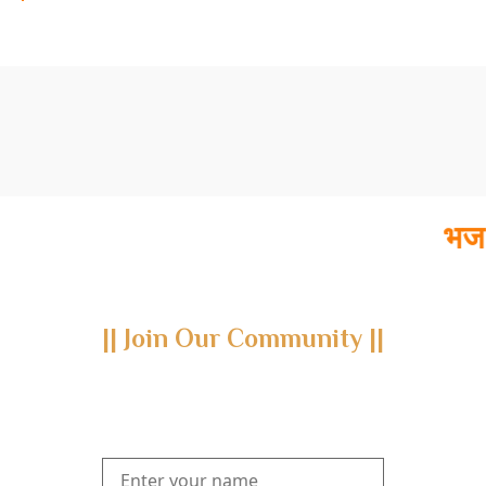
भज यतिरा
|| Join Our Community ||
Subscribe to our newsletter and join us on a journey through
the realms of Yoga Sastra, Ayurveda, and Vedanta.
Explore our latest publications, seminars, conferences, and the
digitization of rare archives.