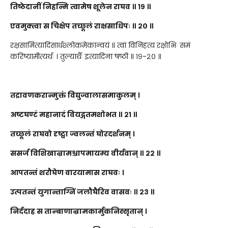
तिष्ठेदानीं निहन्मि त्वामेष शूलेन राघव ॥ १९ ॥
एवमुक्त्वा स चिक्षेप तच्छूलं राक्षसाधिपः ॥ २० ॥
रक्षसामित्यादिसार्धश्लोकमेकान्वयं ॥ त्वां विनिहत्य रक्षोभिः समं
करिष्यामीत्यर्थः । तुल्यार्थैः इत्यादिना षष्ठी ॥ १९-२० ॥
तद्रावणकरान्मुक्तं विद्युज्वालासमाकुलम् ।
अष्टघण्टं महानादं वियद्गतमशोभत ॥ २१ ॥
तच्छूलं राघवो दृष्ट्वा ज्वलन्तं घोरदर्शनम् ।
ससर्ज विशिखान्रामश्चापमायम्य वीर्यवान् ॥ २२ ॥
आपतन्तं शरौघेण वारयामास राघवः ।
उत्पतन्तं युगान्ताग्निं जलौघैरिव वासवः ॥ २३ ॥
निर्ददाह स तान्बाणान्रामकार्मुकनिस्सृतान् ।