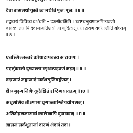
देवा राममथोचुस्ते त्वं जयेति पुनः पुनः ॥ ८ ॥
तद्वाक्यं विविच्य दर्शयति – दशग्रीवमिति ॥ यद्यप्यसुराणामपि रावणो
बाधकः तथापि देवानामतिशयो मा भूदित्यसूयया रावणं वर्धयन्तीति बोध्यम्
॥ ८ ॥
एतस्मिन्नन्तरे क्रोधाद्राघवस्य स रावणः ।
प्रहर्तुकामो दुष्टात्मा स्पृशन्प्रहरणं महत् ॥ ९ ॥
वज्रसारं महानादं सर्वशत्रुनिबर्हणम् ।
शैलशृङ्गनिभैः कूटैश्चितं दृष्टिभयावहम् ॥ १० ॥
सधूममिव तीक्ष्णाग्रं युगान्ताग्निचयोपमम् ।
अतिरौद्रमनासाद्यं कालेनापि दुरासदम् ॥ ११ ॥
त्रासनं सर्वभूतानां दारणं भेदनं तदा ।