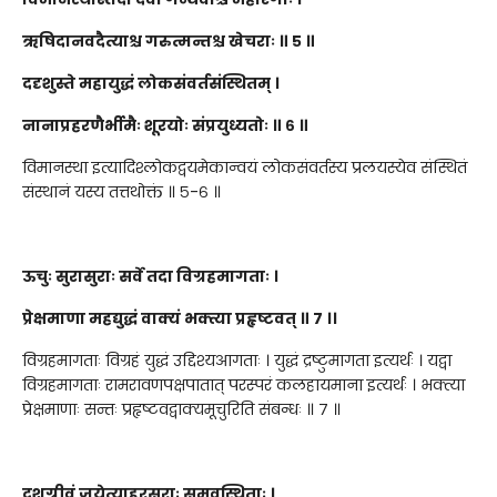
ऋषिदानवदैत्याश्च गरुत्मन्तश्च खेचराः ॥ ५ ॥
ददृशुस्ते महायुद्धं लोकसंवर्तसंस्थितम् ।
नानाप्रहरणैर्भीमैः शूरयोः संप्रयुध्यतोः ॥ ६ ॥
विमानस्था इत्यादिश्लोकद्वयमेकान्वयं लोकसंवर्तस्य प्रलयस्येव संस्थितं
संस्थानं यस्य तत्तथोक्तं ॥ ५-६ ॥
ऊचुः सुरासुराः सर्वे तदा विग्रहमागताः ।
प्रेक्षमाणा महद्युद्धं वाक्यं भक्त्या प्रहृष्टवत् ॥ ७ ।।
विग्रहमागताः विग्रहं युद्धं उद्दिश्यआगताः । युद्धं द्रष्टुमागता इत्यर्थः । यद्वा
विग्रहमागताः रामरावणपक्षपातात् परस्परं कलहायमाना इत्यर्थः । भक्त्या
प्रेक्षमाणाः सन्तः प्रहृष्टवद्वाक्यमूचुरिति संबन्धः ॥ ७ ॥
दशग्रीवं जयेत्याहुरसुराः समवस्थिताः ।