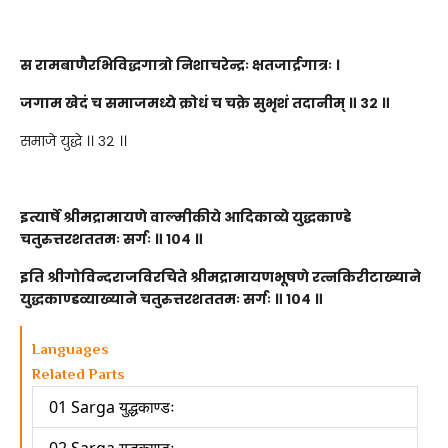
स रामबाणैरभिविद्धगात्रो निशाचरेन्द्रः क्षतजार्द्रगात्रः ।
जगाम खेदं च समाजमध्ये क्रोधं च चक्रे सुभृशं तदानीम् ॥ ३२ ॥
समाजे युद्धे ।। ३२ ।।
इत्यार्षे श्रीमद्रामायणे वाल्मीकीये आदिकाव्ये युद्धकाण्डे
चतुरुत्तरशततमः सर्गः ॥ १०४ ॥
इति श्रीगोविन्दराजविरचिते श्रीमद्रामायणभूषणे रत्नकिरीटाख्याने
युद्धकाण्डव्याख्याने चतुरुत्तरशततमः सर्गः ॥ १०४ ॥
Languages
Related Parts
01 Sarga युद्धकाण्डः
02 Sarga युद्धकाण्डः