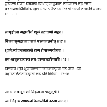
दुष्टात्मा रावणः राघवस्य क्रोधात् प्रहर्तुकामः महत्प्रहरणं स्पृशन्सन्
वज्रसारत्वादिविशिष्टं शूलं रोषेण प्रदीप्त इव स्थितो रावणो जग्राहेति संबन्धः
॥ ९-१६ ॥
स गृहीत्वा महावीर्यः शूलं तद्रावणो महत् ।
विनद्य सुमहानादं रामं परुषमब्रवीत् ॥ १७ ॥
शूलोऽयं वज्रसारस्ते राम रोषान्मयोद्यतः ।
तव भ्रातृसहायस्य सद्यः प्राणान्हरिष्यति ॥ १८ ॥
विनद्येति । पूर्वं शूलोद्यमनजनितोत्साहकृतो नाद उक्त: । इह
प्रक्षेपजनितोत्साहकृतो नाद इति विवेकः ।। १७-१८ ।।
रक्षसामद्य शूराणां निहतानां चमूमुखे ।
त्वां निहत्य रणश्लाघिन्करोमि तरसा समम् ।