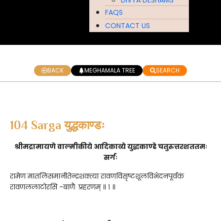
FAQS
CONTACT US
BACK
MEGHAMALA TREE
SEARCH
104 Sarga युद्धकाण्डः
श्रीमद्रामायणे वाल्मीकीये आदिकाव्ये युद्धकाण्डे चतुरुत्तरशततमः
सर्गः
रामेण मातलिसमानीतेन्द्रशक्त्या रावणविसृष्टशूलविभेदनपूर्वकं
रावणललाटोरसि -बाणैः प्रहरणम् ॥ १ ॥