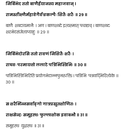
निर्बिभेद ततो बाणैर्हयानस्य महाजवान् ।
रामस्तीक्ष्णैर्महावेगैर्वज्रकल्पैः शितैः शरैः ॥ २९ ॥
बाणैः शब्दायमानैः । अण । बाणशब्दे इत्यस्मात् पचाद्यच् । बाणशब्दः
शरभेदसंज्ञेत्यप्याहुः ।। २९ ।।
निर्बिभेदोरसि ततो रावणं निशितैः शरैः ।
राघवः परमायत्तो ललाटे पत्रिभिस्त्रिभिः ॥ ३० ॥
पत्रिभिस्त्रिभिरिति प्रयोगभेदान्नपुनरुक्तिः। पत्रिभिः पत्रवद्भिरित्येके ।।
३० ।।
स शरैर्भिन्नसर्वाङ्गो गात्रप्रस्रुतशोणितः ।
राक्षसेन्द्रः समूहस्थः फुल्लाशोक इवाबभौ ॥ ३१ ॥
समूहस्थः युद्धस्थः ॥ ३१ ॥