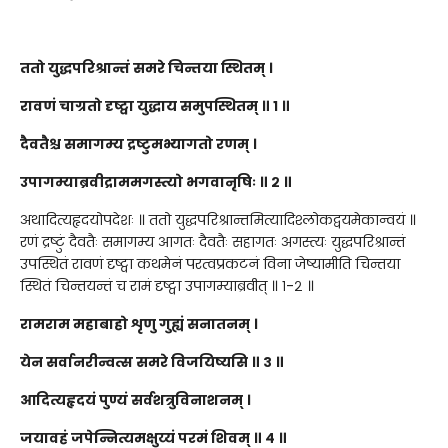
ततो युद्धपरिश्रान्तं समरे चिन्तया स्थितम् ।
रावणं चाग्रतो दृष्ट्वा युद्धाय समुपस्थितम् ॥ १ ॥
दैवतैश्च समागम्य द्रष्टुमभ्यागतो रणम् ।
उपागम्याब्रवीद्राममगस्त्यो भगवानृषिः ॥ २ ॥
अथादित्यहृदयोपदेशः ॥ ततो युद्धपरिश्रान्तमित्यादिश्लोकद्वयमेकान्वयं ॥
रणं द्रष्टुं दैवतैः समागम्य आगतः दैवतैः सहागतः अगस्त्यः युद्धपरिश्रान्तं
उपस्थितं रावणं दृष्ट्वा कथमेनं परत्वप्रकटनं विना जेष्यामीति चिन्तया
स्थितं चिन्तयन्तं च रामं दृष्ट्वा उपागम्याब्रवीत् ॥ १-२ ॥
रामराम महाबाहो शृणु गुह्यं सनातनम् ।
येन सर्वानरीन्वत्स समरे विजयिष्यसि ॥ ३ ॥
आदित्यहृदयं पुण्यं सर्वशत्रुविनाशनम् ।
जयावहं जपेन्नित्यमक्षुय्यं परमं शिवम् ॥ ४ ॥