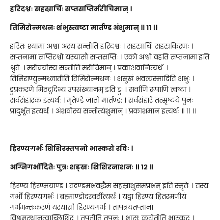
हरिदश्वः सहस्रार्चिः सप्तसप्तिर्मरीचिमान् ।
तिमिरोन्मथनः शंभुस्त्वष्टा मार्तण्ड अंशुमान् ॥ ११ ।।
हरितः श्यामा अश्वा अस्य सन्तीति हरिदश्वः । सहस्रार्चिः सहस्रकिरणः ।
सप्तनामा सप्तिरश्वो यस्यासौ सप्तसप्तिः । एको अश्वो वहति सप्तनामा इति
श्रुतेः । मरीचयोस्य सन्तीति मरीचिमान् । प्रकाशवानित्यर्थः ।
तिमिराण्युन्मथ्नातीति तिमिरोन्मथनः । शंसुखं भवत्यस्मादिति शंभुः ।
डुप्रकरणे मितद्रुदिभ्य उपसंख्यानम् इति डुः । सर्वाणि रूपाणि त्वष्टा ।
सर्वसंहारक इत्यर्थ: । मृतेण्डे जातो मार्तण्ड: । सर्वसंहारे तत्सृष्टये पुनः
प्रादुर्भूत इत्यर्थ: । अंशवोस्य सन्तीत्यंशुमान् । प्रकाशमान इत्यर्थः ॥ ११ ॥
हिरण्यगर्भः शिशिरस्तपनो भास्करो रविः ।
अग्निगर्भोदितेः पुत्रः शङ्खः शिशिरनाशनः ॥ १२ ॥
हिरण्यं हिरण्मयाण्डं । तदण्डमभवद्धैमं सहस्रांशुसमप्रभम् इति स्मृतेः । तस्य
गर्भो हिरण्यगर्भः । ब्रह्माण्डोदरवर्तीत्यर्थः । यद्वा हिरण्यं हितरमणीयं
गर्भमन्तःकरणं यस्यासौ हिरण्यगर्भः । तापत्रयतप्तानां
विश्रमस्थानत्वाच्छिशिरः । तपतीति तपनः । भास: करोतीति भास्करः ।