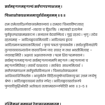
सर्वमङ्गलमङ्गल्यं सर्वपापप्रणाशनम् ।
चिन्ताशोकप्रशमनमायुर्वर्धनमुत्तमम् ॥ ५ ॥
राम रामेत्यादिश्लोकत्रयमेकान्वयं ।। रामस्य चिन्ताविष्टत्वात्
स्वादरातिशयात्कार्य -त्वरया च द्विरुक्तिः । महाबाहो इत्यनेन
पूर्वकृतपराक्रमप्रकटनं । सनातनं वेदवन्नित्यं । गुह्यं रहस्यं । शृणु । तदेव
रहस्यमाह – आदित्यहृदयमित्यादि । आदित्यस्य हृदयं
आदित्यमनःप्रसादकमित्यर्थः । पुण्यं पठतां पुण्यवर्धकं । सर्वशत्रुविनाशेपि
तुल्यायव्ययन्यायेन कस्यचिन्न जय: स्यात् न तथा भवतीमित्याह –
जयावहमिति । अक्षय्यं अक्षय्यफलकं । परमं शिवं परमपावनं ।
सर्वमङ्गलमाङ्गल्यं सर्वमङ्गलानामपि मङ्गलं । मङ्गलानां च
मङ्गलमितिवत् । स्वार्थे यत्प्रत्ययः । सर्वश्रेयः साधनमित्यर्थः ।
सर्वपापप्रणाशनं सर्वपूर्वाघविनाशनं । चिन्ताशोकप्रशमनं
आधिव्याधिनिवर्तकं । आयुर्वर्धनं विहितायुषोप्यधिकायुःप्रदं उत्तमं जप्येषु
श्रेष्ठं । आदित्यहृदयाख्यं स्तोत्रं जपेत् । आदित्यहृदयस्तोत्रजपे
पुण्यादिवृद्धिर्भवति अतोवश्यं तत्कामस्तज्जपेदिति भावः ॥ ३–५ ॥
रश्मिमन्तं समुद्यन्तं देवासुरनमस्कृतम् ।