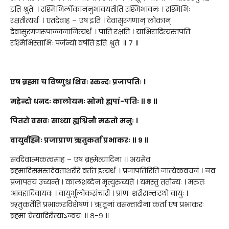
इति श्रुतेः । रश्मिभिर्लोकाननुभावयतीति रश्मिभावनः । रश्मिभिः
रक्षतीत्यर्थः । एतदेवाह – एष इति । देवासुरगणान् लोकान्
देवासुरगणरूपाज्जनानित्यर्थः । पाति रक्षति । याभिरादित्यस्तपति
रश्मिभिस्ताभिः पर्जन्यो वर्षति इति श्रुतेः ॥ ७ ॥
एष ब्रह्मा च विष्णुश्च शिवः स्कन्दः प्रजापतिः ।
महेन्द्रो धनदः कालोयमः सोमो ह्यपां-पतिः ॥ ८ ॥
पितरो वसवः साध्या ह्यश्विनौ मरुतो मनुः ।
वायुर्वह्निः प्रजाप्राण ऋतुकर्ता प्रभाकरः ॥ ९ ॥
सर्वदेवात्मकत्वमाह – एष ब्रह्मेत्यादिना ।। अयमेव
ब्रह्मादिसमस्तदेवताशरीरे वर्तत इत्यर्थः । प्रजापतिरिति जात्येकवचनं । नव
प्रजापतय उच्यन्ते । कालशब्देन मृत्युरुच्यते । यमस्तु ततोन्यः । मरुतः
आवहादिवायवः । वायुर्भूलोकसंचारी । प्राणः शरीरान्तःस्थो वायुः ।
ऋतुकर्तेति प्रभाकरविशेषणं । ऋतूनां वसन्तादीनां कर्ता एष प्रभाकरः
ब्रह्मा चेत्यादिरीत्याऽन्वयः ॥ ८-९ ॥