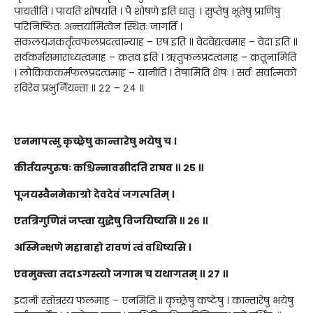
पायतीति । पायति शोषयति । पै शोषणे इति धातुः । सुप्तेषु भूतेषु प्राणिषु
परिनिष्ठितः अन्तर्यामित्वेन स्थितः जागर्ति ।
सकलयज्ञकर्तृत्वफलप्रदत्वान्याह – एष इति ॥ वेदवेद्यत्वमाह – वेदा इति ॥
सर्वकर्मसमाराध्यत्वमाह – क्रतव इति । ऋतुफलप्रदत्वमाह – क्रतूनामिति
। लौकिककर्मफलप्रदत्वमाह – यानीति । तेषामिति शेषः । सर्वः सर्वात्मको
रविरेव प्रभुर्नियन्ता ॥ २२ – २४ ॥
एनमापत्सु कृच्छ्रेषु कान्तारेषु भयेषु च ।
कीर्तयन्पुरुषः कश्चिन्नावसीदति राघव ॥ २५ ॥
पूजयस्वैनमेकाग्रो देवदेवं जगत्पतिम् ।
एतत्रिगुणितं जप्त्वा युद्धेषु विजयिष्यसि ॥ २६ ॥
अस्मिन्क्षणे महाबाहो रावणं त्वं वधिष्यसि ।
एवमुक्त्वा तदाऽगस्त्यो जगाम च यथागतम् ॥ २७ ॥
इदानीं स्तोत्रस्य फलमाह – एनमिति ॥ कृच्छ्रेषु कष्टेषु । कान्तारेषु भयेषु