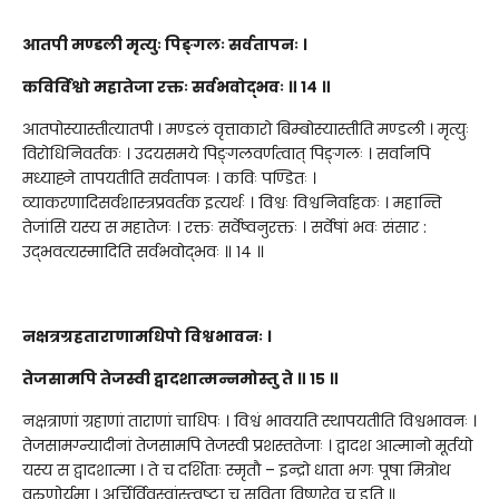
आतपी मण्डली मृत्युः पिङ्गलः सर्वतापनः ।
कविर्विश्वो महातेजा रक्तः सर्वभवोद्भवः ॥ १४ ॥
आतपोस्यास्तीत्यातपी । मण्डलं वृत्ताकारो बिम्बोस्यास्तीति मण्डली । मृत्युः
विरोधिनिवर्तकः । उदयसमये पिङ्गलवर्णत्वात् पिङ्गलः । सर्वानपि
मध्याह्ने तापयतीति सर्वतापनः । कविः पण्डितः ।
व्याकरणादिसर्वशास्त्रप्रवर्तक इत्यर्थः । विश्वः विश्वनिर्वाहकः । महान्ति
तेजांसि यस्य स महातेजः । रक्तः सर्वेष्वनुरक्तः । सर्वेषां भवः संसार :
उद्भवत्यस्मादिति सर्वभवोद्भवः ॥ १४ ॥
नक्षत्रग्रहताराणामधिपो विश्वभावनः ।
तेजसामपि तेजस्वी द्वादशात्मन्नमोस्तु ते ॥ १५ ॥
नक्षत्राणां ग्रहाणां ताराणां चाधिपः । विश्वं भावयति स्थापयतीति विश्वभावनः ।
तेजसामग्न्यादीनां तेजसामपि तेजस्वी प्रशस्ततेजाः । द्वादश आत्मानो मूर्तयो
यस्य स द्वादशात्मा । ते च दर्शिताः स्मृतौ – इन्द्रो धाता भगः पूषा मित्रोथ
वरुणोर्यमा । अर्चिर्विवस्वांस्त्वष्टा च सविता विष्णुरेव च इति ॥