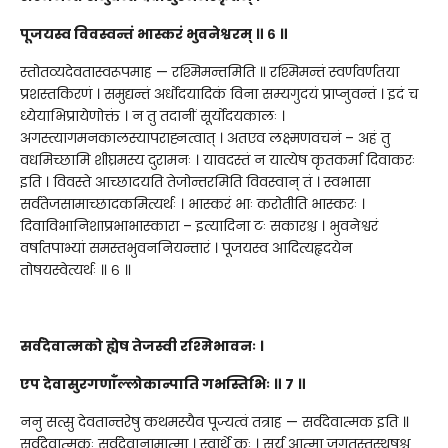
पूजयस्व विवस्वन्तं भास्करं भुवनेश्वरम् ॥ ६ ॥
स्तोतव्यदेवतास्वरूपमाह — रश्मिमन्तमिति ॥ रश्मिमन्तं स्वर्णवर्णतया
प्रशस्तकिरणं । समुद्यन्तं अर्धोदयादिकं विना सम्यगुदयं प्राप्नुवन्तं । इदं च
ध्येयाभिप्रायेणोक्तं । न तु तदानीं सूर्योदयकालः ।
अगस्त्यागमनकालस्यापराह्नत्वात् । अतएव लक्ष्मणवचनं – अहं तु
वधमिच्छामि शीघ्रमस्य दुरामनः । यावदस्तं न यात्येष कृतकर्मा दिवाकरः
इति । विवस्ते आच्छादयति तेजोन्तरमिति विवस्वान् तं । स्वभासा
सर्वतेजसामाच्छादकमित्यर्थः । भास्करं भाः करोतीति भास्करः ।
दिवाविभानिशाप्रभाभास्कारा – इत्यादिना टः सकारश्च । भुवनेश्वरं
वर्षातपाभ्यां समस्तभुवननियन्तारं । पूजयस्व आदित्यहृदयेन
तोषयस्वेत्यर्थः ॥ ६ ॥
सर्वदेवात्मको ह्येष तेजस्वी रश्मिभावनः ।
एप देवासुरगणाँल्लोकान्पाति गभस्तिभिः ॥ ७ ॥
ननु सत्सु देवतान्तरेषु कथमस्यैव पूज्यत्वं तत्राह — सर्वदेवात्मक इति ॥
सर्वदेवात्मकः सर्वदेवानामात्मा । स्वार्थे कः । सूर्य आत्मा जगतस्तस्थुषश्च