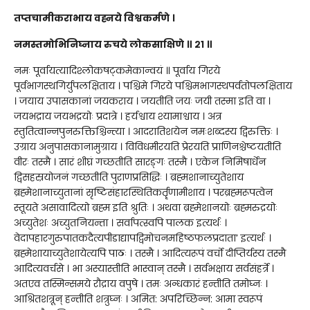
तप्तचामीकराभाय वह्नये विश्वकर्मणे ।
नमस्तमोभिनिघ्नाय रुचये लोकसाक्षिणे ॥ २१ ॥
नमः पूर्वायत्यादिश्लोकषट्कमेकान्वयं ॥ पूर्वाय गिरये
पूर्वभागस्थगिर्युपलक्षिताय । पश्चिमे गिरये पश्चिमभागस्थपर्वतोपलक्षिताय
। जयाय उपासकानां जयकराय । जयतीति जयः जयी तस्मा इति वा ।
जयभद्राय जयभद्रयोः प्रदात्रे । हर्यश्वाय श्यामाश्वाय । अत्र
स्तुतित्वान्नपुनरुक्तिश्चिन्त्या । आदरातिशयेन नमःशब्दस्य द्विरुक्तिः ।
उग्राय अनुपासकानामुग्राय । विविधमीरयति प्रेरयति प्राणिनश्चेष्टयतीति
वीरः तस्मै । सारं शीघ्रं गच्छतीति सारङ्गः तस्मै । एकेन निमिषार्धेन
द्विसहस्रयोजनं गच्छतीति पुराणप्रसिद्धिः । ब्रह्मशानाच्युतेशाय
ब्रह्मेशानाच्युतानां सृष्टिसंहारस्थितिकर्तॄणामीशाय । परब्रह्मरूपत्वेन
स्तूयते असावादित्यो ब्रह्म इति श्रुतिः । अथवा ब्रह्मेशानयोः ब्रह्मरुद्रयोः
अच्युतेशः अच्युतनियन्ता । सर्वापत्स्वपि पालक इत्यर्थः ।
वेदापहारगुरुपातकदैत्यपीडाद्यापद्विमोचनमहिष्ठफलप्रदाता’ इत्यर्थः ।
ब्रह्मेशायाच्युतेशायेत्यपि पाठः । तस्मै । आदित्यरूपं वर्चो दीप्तिर्यस्य तस्मै
आदित्यवर्चसे । भा अस्यास्तीति भास्वान् तस्मै । सर्वभक्षाय सर्वसंहर्त्रे ।
अतएव तस्मिन्समये रौद्राय वपुषे । तमः अन्धकारं हन्तीति तमोघ्नः ।
आश्रितशत्रून् हन्तीति शत्रुघ्नः । अमित: अपरिच्छिन्न: आमा स्वरूपं