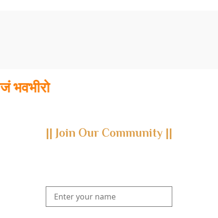
ीरो
|| Join Our Community ||
Subscribe to our newsletter and join us on a journey through
the realms of Yoga Sastra, Ayurveda, and Vedanta.
Explore our latest publications, seminars, conferences, and the
digitization of rare archives.