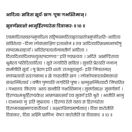
आदित्यः सविता सूर्यः खगः पूषा गभस्तिमान् ।
सुवर्णसदृशो भानुर्हिरण्यरेता दिवाकरः ॥ १० ॥
एवमादित्यस्वरूपमुपदिश्य तद्विषयमादित्यहृदयस्तोत्रमुपदिशति-आदित्यः
सवितेत्या -दिना लोकसाक्षिण इत्यन्तेन ॥ तत्र आदित्यादिप्रथमान्तपदेषु
त्वंपदमध्याहार्यं । अदितेरपत्यत्वेनावतीर्ण आदित्यः ।
दित्यदित्यादित्यपत्युत्तरपदाण्ण्यः” इति ण्यप्रत्ययः । अदितेः अखण्डिताया
भूमेरयं पतिरित्यादित्यः । सूते जगदिति सविता । सुवति प्रेरयति जनान्
कर्मणीति सूर्य: । षू प्रेरण इति धातो: राजसूयसूर्य- इति निपातनात्
क्यप्प्रत्ययो रुडागमञ्च ॥ खे गच्छतीति खगः । लोकोपकारार्थमाकाशे
संचरन्नित्यर्थः । वर्षेण पुष्णाति जगदिति पूषा । श्वन्नुक्षन्नित्यादौ निपातितः
। गभस्तयः किरणाः अस्य सन्तीति गभस्तिमान् । सुवर्णसदृशः सुवर्णवर्णः ।
हिरण्यश्मश्रुर्हिरण्यकेश आप्रणखात्सर्व एव सुवर्ण इति श्रुतेः । भातीति भानुः
। दाभाभ्यां नुः इति नुप्रत्ययः । हिरण्यं रेतो यस्य स हिरण्यरेताः
हिरण्मयब्रह्माण्डकर्तेत्यर्थः । अक्षराधिक्यमार्षत्वात् । दिवा करोतीति
दिवाकरः, दिवा अह्नि प्राणिनः चेष्टां करोतीति वा दिवाकरः ॥ १० ॥