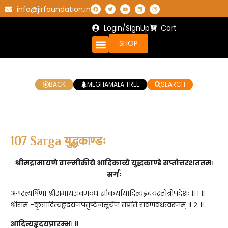
info@jirfoundation.in
Login/SignUp
Cart
SHOP
BACK
MEGHAMALA TREE
SEARCH
107 Sarga युद्धकाण्डः
श्रीमद्रामायणे वाल्मीकीये आदिकाव्ये युद्धकाण्डे सप्तोत्तरशततमः
सर्गः
अगस्त्यर्षिणा श्रीरामायरावणवध सौकर्यायादित्यहृदयस्तोत्रोपदेशः ॥ १ ॥
श्रीराम -कृतादित्यहृदयजपतुष्टेनसूर्येण तंप्रति रावणवधत्वरणम् ॥ २ ॥
आदित्यहृदयप्रारम्भः ॥