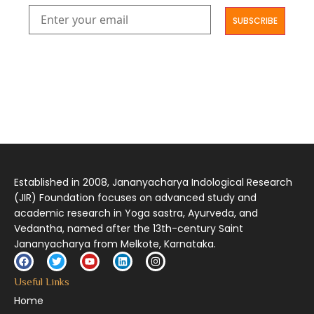
आमूलाग्रं निगमनिवहे प्रोज्ज्वलत्तत्त्वमेकम् सद्ब्रह्मात्मा विधिहरिहरेन्द्रादिशब्दाभिधेयम् ।
निर्दुष्टं सद्गुणगणनिधिं दर्शयामास विष्णुम् यस्तं वन्दे सकल जगतां शङ्करं लक्ष्मणार्यम् ||
Established in 2008, Jananyacharya Indological Research
(JIR) Foundation focuses on advanced study and
academic research in Yoga sastra, Ayurveda, and
Vedantha, named after the 13th-century Saint
Jananyacharya from Melkote, Karnataka.
Useful Links
Home