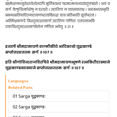
ब्रह्मेशानाच्युतेशायेत्येतदपि मूर्तित्रयस्य परमात्मजन्यत्वादुपपद्यते । अयं च
सर्गः केषुचित्कोशेषु न दृश्यते । उडारिणा न व्याख्यातश्च । आरम्भात्प्रभृति
प्रबन्धप्रतिपादितनारायणपरत्वविरुद्धं चात्र प्रतिभाति सूर्यपरत्वं ।
अस्मिंश्चकाण्डे त्रिंशदुत्तरशतसर्गा उडारिणा गणिताः एतदन्तर्भावे
एकत्रिंशदुत्तरशतसर्गास्तेन गणिता भवेयुः ॥ ३१ ॥
इत्यार्षे श्रीमद्रामायणे वाल्मीकीये आदिकाव्ये युद्धकाण्डे
सप्तोत्तरशततमः सर्गः ॥ १०७ ॥
इति श्रीगोविन्दराजविरचिते श्रीमद्रामायणभूषणे रत्नकिरीटाख्याने
युद्धकाण्डव्याख्याने सप्तोत्तरशततमः सर्गः ॥ १०७ ॥
Languages
Related Parts
01 Sarga युद्धकाण्डः
02 Sarga युद्धकाण्डः