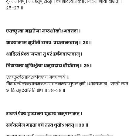
दुर्गममार्गेषु । भयहेतुषु सत्सु । कश्चिदित्यधिकारिनियमाभावो दर्शितः ॥
२५-२७ ।।
एतच्छ्रुत्वा महातेजा नष्टशोकोऽभवत्तदा ।
धारयामास सुप्रीतो राघवः प्रयतात्मवान् ॥ २८ ॥
आदित्यं प्रेक्ष्य जप्त्वा तु परं हर्षमवाप्तवान् ।
त्रिराचम्य शुचिर्भूत्वा धनुरादाय वीर्यवान् ॥ २९ ॥
एतच्छ्रुत्वेत्यादिश्लोकद्वय मेकान्वयं ॥
त्रिराचम्येत्यन्त्याचमनमाद्याचमनस्याप्युपलक्षणं । धारयामास । जप्त्वे त्यत्र
आदित्यहृदयमिति शेषः ॥ २८-२९ ॥
रावणं प्रेक्ष्य हृष्टात्मा युद्धाय समुपागमत् ।
सर्वयत्नेन महता वधे तस्य धृतोऽभवत् ॥ ३० ॥