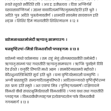
रूयते स्तूयते सर्वैरिति रविः । अच इ: इतीप्रत्ययः । दिवा अग्निर्गर्भे
यस्यासावग्निगर्भ: । उद्यन्तं वावादित्यमग्निरनुसमारोहति इति श्रुतेः ।
अदितेः पुत्रः अदितेः पुत्रत्वेनावतीर्णः । शाम्यति स्वयमेव सायंकाल इति
शङ्खः । शिशिरं हिमं नाशयतीति शिशिरनाशनः ॥ १२ ॥
व्योमनाथस्तमोभेदी ऋग्यजुःसामपारगः ।
घनवृष्टिरपां-मित्रो विन्ध्यवीथी प्लवङ्गमः ॥ १३ ॥
व्योम्नो नाथो व्योमनाथः । तमः राहुं भेत्तुं शीलमस्यास्तीति तमोभेदी ।
ऋग्यजुःसाम्नां पारं गच्छतीति ऋग्यजु:सामपारगः । ऋग्भिः पूर्वाह्ने दिवि
देव ईयते । यजुर्वेदे तिष्ठति मध्ये अह्नः । सामवेदेनास्तमये महीयते ।
वेदैरशून्यस्त्रिभिरेति सूर्यः इति श्रुतेः । घना वृष्टिर्यस्मादसौ घनवृष्टिः ।
अग्नौ प्रास्ताहुतिः सम्यगादित्यमुपतिष्ठते । आदित्याज्जायते वृष्टिर्वृष्टेरन्नं
ततः प्रजाः इति स्मृतेः । अत एवापां मित्रः । पुलिङ्गत्वमार्षं । दक्षिणायने
विन्ध्यो वीथी संचारभूमिर्यस्यासौ विन्ध्यवीथिः । प्लवं यथा तथा गच्छतीति
प्लवङ्गमः । विन्ध्यवीथीप्लवङ्गम इत्येकपदत्वेन पाठे विन्ध्यवीथी
गगनमार्गः ॥ १३ ॥