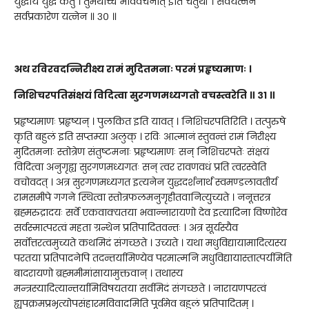
युद्धाय युद्धं कर्तुं । तुमर्थाच्च भाववचनात् इति चतुर्थी । सर्वयत्नेन
सर्वप्रकारेण यत्नेन ॥ ३० ॥
अथ रविरवदन्निरीक्ष्य रामं मुदितमनाः परमं प्रहृष्यमाणः ।
निशिचरपतिसंक्षयं विदित्वा सुरगणमध्यगतो वचस्त्वरेति ॥ ३१ ॥
प्रहृष्यमाणः प्रहृष्यन् । पुलकित इति यावत् । निशिचरपतिरिति । तत्पुरुषे
कृति बहुलं इति सप्तम्या अलुक् । रविः आत्मानं स्तुवन्तं रामं निरीक्ष्य
मुदितमनाः स्तोत्रेण संतुष्टमनाः प्रहृष्यमाणः सन् निशिचरपतेः संक्षयं
विदित्वा अनुगृह्य सुरगणमध्यगतः सन् त्वर रावणवधं प्रति त्वरस्वेति
वचोवदत् । अत्र सुरगणमध्यगत इत्यनेन युद्धदर्शनार्थं स्वमण्डलावतीर्य
रामसमीपे गगने स्थित्वा स्तोत्रफलमनुगृहीतवानित्युच्यते । ननूत्तरत्र
ब्रह्मरुद्रादयः सर्वे एकवाक्यतया भवान्नारायणो देव इत्यादिना विष्णोरेव
सर्वस्मात्परत्वं महता ग्रन्थेन प्रतिपादितवन्तः । अत्र सूर्यस्यैव
सर्वोत्तरत्वमुच्यते कथमिदं संगच्छते । उच्यते । यथा मधुविद्यायामादित्यस्य
परतया प्रतिपादनेपि तदन्तर्यामिण्येव परमात्मनि मधुविद्यायास्तात्पर्यमिति
बादरायणो ब्रह्ममीमांसायामुक्तवान् । तथास्य
मन्त्रस्यादित्यान्तर्यामिविषयतया सर्वमिदं संगच्छते । नारायणपरत्वं
ह्युपक्रमप्रभृत्योपसंहारमविवादमिति पूर्वमेव बहुलं प्रतिपादितम् ।