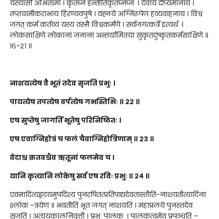
यस्यासौ अभितामा । कृतघ्नं हन्तीतिकृतघ्नघ्नः । देवाय दीप्यमानाय ।
तप्तचामीकराभाय हिरण्यवपुषे । वह्नये अग्निरूपेण हव्यवाहनाय । विश्वं
जगत् कर्म कर्तव्यं यस्य तस्मै विश्वकर्मणे । सर्वजगत्कर्त्रे इत्यर्थः ।
लोकसाक्षिणे लोकानां जनानां अन्तर्यामितया सुकृतदुष्कृतकर्मसाक्षिणे ॥
१६-२१ ॥
नाशयत्येष वै भूतं तदेव सृजति प्रभुः ।
पायत्येष तपत्येष वर्पत्येष गभस्तिभिः ॥ २२ ॥
एष सुप्तेषु जागर्ति भूतेषु परिनिष्ठितः ।
एष एवाग्निहोत्रं च फलं चैवाग्निहोत्रिणाम् ॥ २३ ॥
वेदाश्च क्रतवश्चैव ऋतूनां फलमेव च ।
यानि कृत्यानि लोकेषु सर्व एष रविः प्रभुः ॥ २४ ॥
एवमादित्यहृदयमुपदिश्य पुनरपितत्प्रतिपाद्यदेवतांस्तौति-नाशयतीत्यादिना
श्लोक -त्रयेण ॥ भवतीति भूतं जगत् नाशयति । महाप्रलये पुनस्तदेव
सृजति । अत्ययकालनिवृत्तौ । प्रभुः पालकः । पालकत्वमेव प्रपञ्चति –