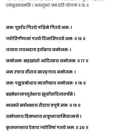
एवंभूतस्त्वमसि । अतस्तुभ्यं नम इति योजना ॥ १५ ॥
नमः पूर्वाय गिरये पश्चिमे गिरये नमः ।
ज्योतिर्गणानां पतये दिनाधिपतये नमः ॥ १६ ॥
जयाय जयभद्राय हर्यश्वाय नमोनमः ।
नमोनमः सहस्रांशो आदित्याय नमोनमः ॥ १७ ॥
नम उग्राय वीराय सारङ्गाय नमोनमः ।
नमः पद्मप्रबोधाय मार्ताण्डाय नमोनमः ॥ १८ ॥
ब्रह्मेशानाच्युतेशाय सूर्यायादित्यवर्चसे ।
भास्वते सर्वभक्षाय रौद्राय वपुषे नमः ॥ १९ ॥
तमोघ्नाय हिमघ्नाय शत्रुघ्नायामितात्मने ।
कृतघ्नघ्नाय देवाय ज्योतिषां पतये नमः ॥ २० ॥