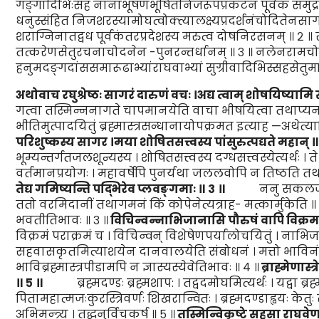
गङ्गादिभिःसह नानाभूषणभूषितनिजरूपप्रकटन पूर्वकं समुद्रमध्
धनुस्संहित निजशरस्यामोघत्वोक्त्यालक्ष्यप्रदर्शनंचोदितेनसा
शराग्निनातद्वध पूर्वकंतरप्रदेशस्य मरुत्व दोषनिरसनम् ॥ २ 
तत्करेणसेतुरचनाचोदनेन -पुनरन्तर्धानम् ॥ ३ ॥ नलेनराम
हनुमदङ्गदांससमारूढाभ्यांराघवाभ्यां सुग्रीवादिभिस्सहसेतुमा
अथोवाच रघुश्रेष्ठः साग
रं
दारु
णं
वचः ।
अद्य त्वाम् शोषयिष्यामि
गत्वा तस्मिन्ननागते चापमानयेति वाचा भीषयित्वा तथाप्यनावि
भीतिमुत्पादयितुं ब्रह्मास्त्रसन्धानायोपक्रमत इत्याह —अथेत्या
परिशुष्कस्य सागर ।
मया
शोषि
तसत्त्वस्य
पांसु
रुत्पद्यते महान् ॥
भूम्यन्तर्गतजलशून्यस्य । शोषितसत्त्वस्य दग्धसत्त्वस्येत्यर्थः । ते 
वर्तमानप्रयोगः । महावर्षेपि पुनर्यथा जललवोपि न तिष्ठति त
तेद्य
गमिष्यन्ति पद्भिरेव प्लवङ्गमाः ॥
३
॥
ननु सकलजलशोषणे
ततो वरमिदानीं तथागमनं किं कोपेनेत्यत्राह- मत्कार्मुकेति ॥
भवतीतिभावः ॥ ३ ॥
विचिन्वन्नाभिजानासि पौरु
षं
वापि विक्रम
विक्रमं पराक्रमं च । विचिन्वन् विशेषेणपर्यालोचयितुं । नाभिजा
सहवासकृतमित्याशयेन दानवालयेति संबोधनं । मत्तो भाविनं स
भाविब्रह्मास्त्रपीडामपि न ज्ञास्यस्येवेतिभावः ॥ ४ ॥
ब्राह्मेणास्त
॥
५
॥
ब्रह्मदण्डः ब्रह्मशाप: । तद्वदमोघमित्यर्थः । यद्वा ब्रह
पितामहात्मजःकुरस्त्रिवर्णः शिखरान्वितः । ब्रह्मदण्डाह्वयः केतुः 
अभिमन्त्र्य । तद्धनुर्विचकर्ष ॥ ५ ॥
तस्मिन्विकृष्टे सहसा राघवे