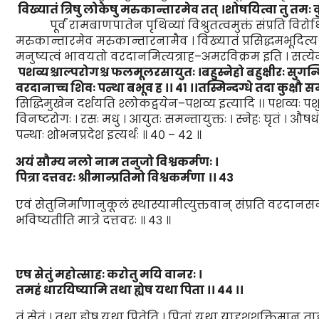
विख्या
तं
त्रिषु लोकेषु म
रु
कान्तारमेव
तत्
।
शोषयित्वा तु त
मः
क
पूर्वं रामबाणपातेन पृथिव्यां विश्रुतत्वमुक्तं संप्रति विर
मरुकान्तारमेव मरुकान्तारनामैव । विख्यातं प्रसिद्धमभूदित्यर्थः 
मनुष्यत्वं भावयतो वरदानमित्यत्राह–अमरविक्रम इति । सत्य
पशव्यश्चाल्परोगश्च फलमूलरसायुतः ।
बहुस्नेहो बहुक्षीरः सुगन्
वरदानाच्च शिवः पन्था बभूव ह
।।
४१
।।
तस्मिन्दग्धे तदा कुक्षौ सम
सिद्धिमुखेन दर्शयति श्लोकद्वयेन–पशव्य इत्यादि ।। पशव्यः पश
विनष्टरोगः । रसः मधु । आयुतः समन्तायुक्तः । स्नेहः घृतं । औषधं ओ
पन्थाः शोभनप्रदेश इत्यर्थः ॥ ४० – ४२ ॥
अयं सौम्य नलो नाम तनुजो विश्वकर्मणः
।
पित्रा दत्तवरः श्रीमान्प्रतिमो विश्वकर्म
णा
।।
४३
एवं सेतुनिर्माणानुकूलं स्थास्यामीत्युक्तवान् संप्रति वरदानसन्
भविष्यतीति मात्रे दत्तवरः ॥ ४३ ॥
एष सेतुं महोत्साहः करोतु मयि वानरः
।
तमहं धारयिष्यामि तथा ह्येष यथा पिता
।।
४४
।।
तं सेतुं । तथा ह्येष यथा पितेति । पितां यथा यादृशशक्तिमान् ता