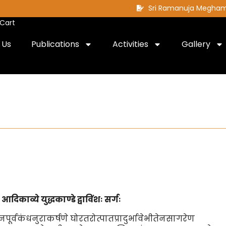
Sri Ramanuja Megha
Cart
 Us
Publications
Activities
Gallery
 आदिकाव्ये युद्धकाण्डे
द्वाविंशः
सर्गः
पूर्वकंधनुराकर्षणे घोरतरोत्पातप्रादुर्भावेभीतेनसागरेण