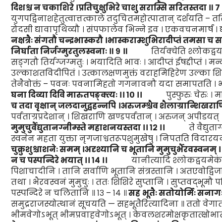
दिशश्च न चकाशिरे ।
प्रतिचुक्षुभिरे चाशु सराम्सि सरितस्तदा ॥
७
युगपद्विनाशहेतुत्वात्तत्काले तदुचितमहोत्पातान् दर्शयति – 
रोदसी द्यावापृथिव्यौ । संपफालेव भिन्ने इव । एकवचनमार्षं । द
नक्षत्रैः
संग
तौ चन्द्रभास्करौ ।
भास्कराम्शुभिरादी
प्तं
तमसा च सम
निर्घाता निर्जग्मुरतुलस्वनाः ॥
९
॥
तिर्यक्चेति श्लोकद्वयमेका
सङ्गतौ तिर्यग्जग्मतुः । भयादिति भावः । आदीप्तं ईषद्दीप्तं । मन
उल्काशतविदीपितं । उत्कालक्षणमुक्तं वराहमिहिरेण उल्का शिर
तेनैवोक्तं – पवनः पवनामिहतो गगनावनौ यदा समापतति । भवत
घना दिव्या दिवि
मारुतपङ्क्त्यः
।।
१०
।।
पुस्फुरुः चेरुः । मारु
च तदा वृक्षान् जलदानुद्वह
न्नपि
।
अ
रुजम्श्चैव शैलाग्रान्शिखर
पर्वताग्रप्रदेशान् । शिखराणि खण्डपर्वतान् । अरुजन् अपीडयत् ।
मुमुचुर्वैद्युतानग्नीम्स्ते महाशनयस्तदा
।।
१२
।।
ते वैद्युताग्न
स्वनेन महता युक्ता नृगजाश्वतरूपशुमुखेषु । निपतति विदारयन्
चुक्रुशुश्चाशनेः समम्
।
अदृश्यानि च भूतानि मुमुचुर्भैरवस्वनम्
।
न च पस्पन्दिरे भयात्
।।
१४
।।
यानीत्यादि श्लोकद्वयमेकं वाक
पिशाचादीनि । तानि सर्वाणि भूतानि संत्रस्तानि । अतएवोद्वि
तथा । भैरवस्वनं मुमुचुः । ततः शिशिरे सुप्तानि । सुप्तवद्भूमौ प
पस्पन्दिरे न चलितानि ॥ १३ – १४ ॥
सह
भूतैः सतोयोर्मिः सनाग
समुद्रराजस्योत्थानं सूचयति — सहभूतैरित्यादिना ॥ ततो वेगात्
भीमवेगोऽभूत् भीमप्रवाहवेगोऽभूत् । केवलशरमोक्षकृतात्क्षोभात् ब्रह