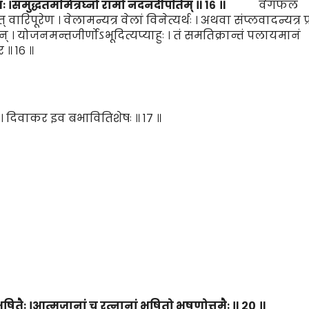
ः ।
समुद्धतममित्रघ्नो रामो नदनदीपतिम् ॥
१६
॥
वेगफलं
रिपूरेण । वेलामन्यत्र वेलां विनेत्यर्थः । अथवा संप्लवादन्यत्र प
न् । योजनमन्तजीर्णोऽभूदित्यप्याहुः । तं समतिक्रान्तं पलायमानं
 ॥ १६ ॥
ा । दिवाकर इव बभावितिशेषः ॥ १७ ॥
ूषि
तैः
।
आत्मजा
नां
च रत्ना
नां
भूषितो भूषणोत्तमैः ॥
२०
॥