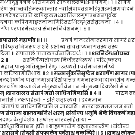
यादुद्गमनेन श्रीराममेत्य साञ्जलिबन्धंक्षमापणम् ॥ १ ॥ रामेण
गरेण स्वान्तर्वर्तिमरुकान्तार -वासिपापतराभीरेषुशरमोक्षणचोदने
॥ सागरेणरामंप्रति कपिकुलमध्यवर्तिनलगुणप्रशंसनपूर्वकं
चोदनया कपिगणाहृतनानागिरितरुभिरद्भुतसेतुरचना ॥ ४ ॥
र्गेण परपारमेत्यतत्र सेनासंनिवेशनम् ॥ ५ ॥
 सपाता
लं
महार्णव ॥
१
॥
प्रथमं वानरसेनातरणाय सागरं शर
ष्कृतनिजरूपं तं शरैः प्रक्षोभ्य तावताप्यनागतस्य तस्य
दिना ।। सपातालं पातालपर्यन्तमित्यर्थः ॥ १ ॥
शरनिर्दग्धतोयस्य
२
॥
शरनिर्दग्धतोयस्य निर्जलस्थेत्यर्थः । परिशुष्कस्य
महान् पांसुः अतिसूक्ष्मो रेणुः । उत्पद्यते । वर्तमानसामीप्ये
था करिष्यामीतिभावः ॥ २ ॥
मत्कार्मुकनिसृष्टेन शरवर्षेण सागर ।
पा
न पातालमात्रपरिशोषात्तत्र गमनासंभवादाकाशेन गन्तव
 शरवर्षेण शरजालेन सेतुस्थानीयेन । न सेतुबन्धादिक्लेशो मे न
म् ।
दा
न
वालय
संतापं
मत्तो ना
धि
गमिष्यसि ॥
४
॥
पौरुषं बलं
नासि । लक्षणहेत्वोः – इति शतृप्रत्ययः । इदमज्ञानं
ंतापं च नाधिगमिष्यसि न ज्ञास्यसि । मत्पराक्रममजानन् मत्तो
्रेण
संया
ज्य ब्रह्मदण्डनि
भं
शरम् ।
संयो
ज्य धनुषि श्रेष्ठे विचकर्ष म
्मदण्डः केतुविशेषः । तथोक्तं नारदसंहितायां –
सर्वभूतविनाशनः इति ॥ ब्राह्मणास्रेण ब्रह्मास्त्रमन्त्रेण । संयोज्य
ण शरासने ।
रोदसी
संप
फालेव पर्वताश्च चकम्पिरे
।।
६
।।
तमश्च लोकमा