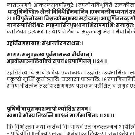
जातरूपमयैः आकरजसुवर्णप्रचुरैः । तपनीयविभूवितैः रत्नकीलनार्
धातुभिर्मण्डितः शैलो विवि
धैर्हि
मवानिव ।
एकावलीमध्यग
तं
त
२१ ॥
विपुलेनोरसा बिभ्रत्कौस्तुभस्य सहोदरम् ।
आघूर्णिततरङ्
नानरूपाभिरीश्वरः ।
गङ्गासिन्धुप्रधानाभिरापगाभिः समावृतः
कालिका इत्यमरः । तयाऽनिलेन च संकुलः क्षुमितः । मेघानिलौ 
उद्वर्तितमहाग्राहः संभ्रान्तोरगराक्षसः ।
सागरः स
मुप
क्रम्य पूर्वमामन्त्र्य वीर्यवान्
।
अब्रवीत्प्राञ्जलिर्वाक्यं राघवं शरपाणिनम्
।।
२४
।।
उद्वर्तितेत्यादि सार्ध श्लोक एकान्वयः ॥ उद्वर्तितः उद्भामितः । सम
प्रकृष्टो मूर्ध्नि कृतोञ्जलिः यस्यासौ प्राञ्जलिः । शरपाणिनम
रावणभीतत्वेन तत्संहारक्षममस्य पराक्रमं परीक्षितुं च समुद्र ए
पृथिवी वायुराकाशमापो ज्योतिश्च राघव
।
स्वभावे सौम्य तिष्ठन्ति शाश्वतं मार्गमाश्रिताः
।।
२५
।।
किं विभोस्तव मया कर्तव्यं किं गाधवं उत जलस्तम्भनं आहोस्वित
– पृथिवीति ॥ सौम्य प्रसन्न । अनेनाञ्जलिकरणानन्तरमेव रामः प्र