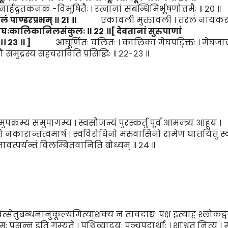
हद्रुतकनक -विभूषितैः । रत्नानां संबन्धिमिर्भूषणोत्तमैः ॥ २० ॥
र
लं
पाण्डरप्रभम् ॥
२१
॥
एकावली मुक्तावली । तरलं नायकरत्
गौघःकालिकानिल
संकु
लः ॥
२२
॥
[ देवतानां सुरुपाणां
।।
२३
॥
]
आघूर्णितः चलितः । कालिका मेघपङ्क्तिः । मेघजाल
समुद्रस्य सहचराविति प्रसिद्धिः ॥ २२-२३ ॥
ुपक्रम्य समुपागम्य । स्वसौजन्यं पुरस्कर्तुं पूर्वं आमन्त्र्य आहूय ।
िति नकारान्तत्वमार्षं । स्वविरोधिनो मरुवासिनो रामेण घातयितुं स्
तावत्पर्यन्तं विलम्बितवानिति बोध्यम् ॥ २४ ॥
्सेतुबन्धनानुकूल्यमित्याशंक्य न तावदाद्यः पक्ष इत्याह श्लोकद्
सन्न इति गम्यते । पृथिव्यादयः पञ्चपदार्थाः । शाश्वतं नित्यं । मा