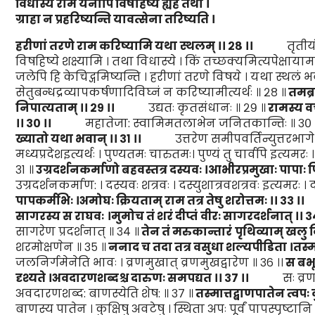
विधास्ये राम येनापि विषहिष्ये ह्यहं तथा
।
ग्राहा न प्रहरिष्यन्ति यावत्सेना तरिष्यति
।
हरी
णां
तरणे राम करिष्यामि यथा
स्थलम्
।।
२८
।।
तृतीयं तु प
विषहिष्ये शक्ष्यामि । तथा विधास्ये । किं तच्छक्यमित्यपेक्षायाम
जलेपि हि केचिद्गमिष्यन्ति । हरीणां तरणे विषये । यथा स्थलं 
सेतुबन्धद्रव्यापकर्षणादिविघ्नं न करिष्यामीत्यर्थः ॥ २८ ॥
तमब्र
निपात्यताम्
।।
२९
।।
उद्यतः कृतसंधानः ॥ २९ ॥
रामस्य 
।।
३०
।।
महातेजा: स्वामिमतलाभेन जनितकान्तिः ॥ ३० 
ख्यातो यथा भवान्
।।
३१
।।
उत्तरेण समीपवर्तिन्युत्तरभागे ।
मध्यप्रदेशइत्यर्थः । पुण्यतमः चारुतमः। पुण्यं तु चार्वपि इत्यमरः 
३१ ॥
उग्रदर्शनकर्माणो बहवस्तत्र दस्यवः
।
आभीरप्रमुखाः पापाः 
उग्रदर्शनकर्माण: । दस्यवः शत्रवः । दस्युशात्रवशत्रवः इत्यमरः ।
पापकर्मभिः
।
अमोघः क्रियताम् राम तत्र तेषु शरोत्तमः
।।
३३
।।
तत
सागरस्य
स राघवः
।
मुमोच
तं
श
रं
दी
प्तं
वीरः
सागरदर्शनात्
।।
३
सागरेण प्रदर्शनात् ॥ ३४ ॥
तेन
तं म
रुकान्ता
रं
पृथि
व्याम्
खलु
व
शरमोक्षणेन ॥ ३५ ॥
ननाद च तदा तत्र वसुधा शल्यपीडिता
।
तस्म
जलनिर्गमेनेति भावः । व्रणमुखात् व्रणमुखद्वारेण ॥ ३६ ।।
स बभू
दृश्यते ।
अवदारणशब्दश्च दारुणः समपद्यत
।।
३७
।।
सः व्रणमुखं 
अवदारणशब्द: बाणस्येति शेष: ॥ ३७ ॥
तस्मात्तद्बाणपातेन
त्व
पः 
बाणस्य पातेन । कुक्षिषु अवटेषु । स्थिता अपः पूर्वं पापस्पृष्टा