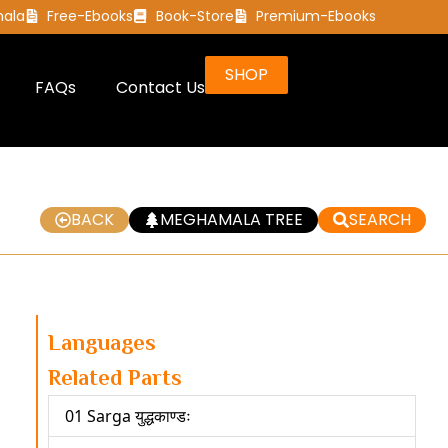
mala
Free-Ebooks
Book-Store
Premium-Ebooks
SHOP
FAQs
Contact Us
BACK
MEGHAMALA TREE
SEARCH
Languages
Related Parts
01 Sarga युद्धकाण्डः