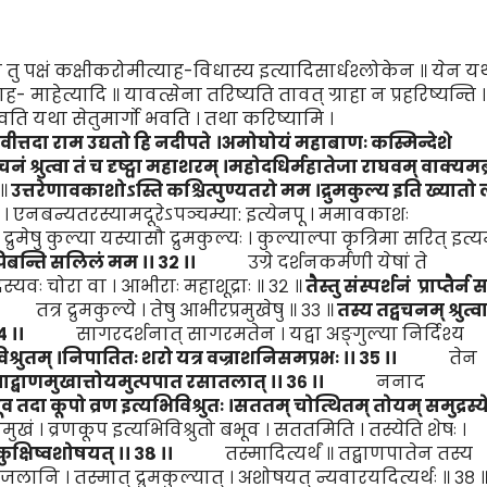
क्षं कक्षीकरोमीत्याह-विधास्य इत्यादिसार्धश्लोकेन ॥ येन यथ
ाह- माहेत्यादि ॥ यावत्सेना तरिष्यति तावत् ग्राहा न प्रहरिष्यन्ति ।
भवति यथा सेतुमार्गो भवति । तथा करिष्यामि ।
वीत्तदा राम
उद्यतो हि नदीपते
।
अमोघोयं
महाबाणः कस्मिन्देशे
वच
नं
श्रुत्वा
तं
च दृष्ट्वा महाशरम्
।
महोदधिर्महातेजा राघवम् वाक्यमब्
॥
उत्तरेणावकाशोऽस्ति कश्चित्पुण्यतरो मम
।
द्रुमकुल्य इति ख्यातो
 एनबन्यतरस्यामदूरेऽपञ्चम्या: इत्येनपू । ममावकाशः
। द्रुमेषु कुल्या यस्यासौ द्रुमकुल्यः । कुल्याल्पा कृत्रिमा सरित् इत्
पिबन्ति सलि
लं
मम
।।
३२
।।
उग्रे दर्शनकर्मणी येषां ते
 दस्यवः चोरा वा । आभीराः महाशूद्राः ॥ ३२ ॥
तै
स्तु संस्प
र्श
नं
प्राप्तैर्न
स
्र द्रुमकुल्ये । तेषु आभीरप्रमुखेषु ॥ ३३ ॥
तस्य तद्वचनम् श्रुत्व
४
।।
सागरदर्शनात् सागरमतेन । यद्वा अङ्गुल्या निर्दिश्य
िश्रुतम्
।
नि
पातितः शरो यत्र वज्राशनिसमप्रभः
।।
३५
।।
तेन
ाद्बाणमुखात्तोयमुत्पपात रसातलात्
।।
३६
।।
ननाद
व तदा कूपो व्रण इत्य
भि
विश्रुतः
।
सततम् चोत्थितम् तोयम् समुद्रस्य
। व्रणकूप इत्यभिविश्रुतो बभूव । सततमिति । तस्येति शेषः ।
कुक्षिष्वशोषयत्
।।
३८
।।
तस्मादित्यर्थं ॥ तद्बाणपातेन तस्य
नि जलानि । तस्मात् द्रुमकुल्यात् । अशोषयत् न्यवारयदित्यर्थः ॥ ३८ 