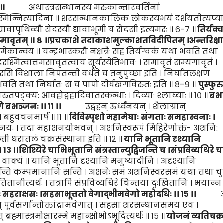
॥
अथास्त्रसन्धानस्य मरुकान्तारवर्तिनां
तस्मिन्नित्यादिना ॥ शरसन्धानकालिकं लोकस्यभयं दर्शयतीत्यप्याह
्यावापृथिव्यौ रोदस्यौ द्यावाभूमी च रोदसी इत्यमरः ॥ ६-७ ॥
तिर्यक्
ावृतम् ॥
८
॥
प्रचकाशे तदाकाशमुल्काशतविदीपितम् ।
अन्तरिक्षा
न्वयं ॥ चन्द्रभास्करौ नक्षत्रैः सह तिर्यग्वकं यथा भवति तथा
्दरश्मित्वात्तमसावृतत्वाच सूर्यस्येतिभावः । समावृतं सम्यगावृतं ।
सि विशाला निपतन्ती वर्धते च तनुपुच्छा इति । निर्घातलक्षणं
ि तथा निर्घातः स च पापो दीर्घखगविरुतः इति ॥ ८–९ ।।
पुस्फुरु
तपङ्क्य: आवहोद्वहादिवातस्कन्धाः । दिव्याः श्लाघ्याः ॥ १० ॥
बभ
ाणि बभञ्ज
नः ।।
११
।।
उद्वहन् ऊर्ध्वंनयन् । शैलाग्रान्
 बहुवचनमार्षं ॥ ११ ॥
दिवि
स्पृशो महामेघाः
संग
ताः समहास्वनाः
।
यः । तदा महाशनयोभवन् । अशनिस्वरूपं मिहिरेणोक्तं- अशनि:
ती धरातलं चक्रसंस्थाना इति ॥ १२ ॥
यानि भूतानि दृश्यानि
।
१३
।।
शि
श्यि
रे चाभिभूतानि
संत्र
स्ता
न्यु
द्विजन्ति च
।
संप्र
विव्यथिरे च
्यं ॥ यानि भूतानि दृश्यानि मनुष्यादीनि । अदृश्यानि
जन्ति कम्पमानानि सन्ति । अशनेः समं अशनिस्वरसमं यथा तथा चुक्
तितानीत्यर्थः । तत्रापि संप्रविव्यथिरे चिन्तया दुःखितानि । भयान्न
ः सहराक्षसः
।
सहसाभूत्ततो वेगाद्भीमवेगो महोदधिः
।।
१५
।।
अ
 पूर्वसर्गान्तोक्तांद्रामवेगात् । सहसा शरसन्धानसमय एव ।
्मास्त्रमोक्षारम्भे महान्क्षोभोऽभूदित्यर्थः ॥ १५ ॥
योज
नं
व्यतिचक्