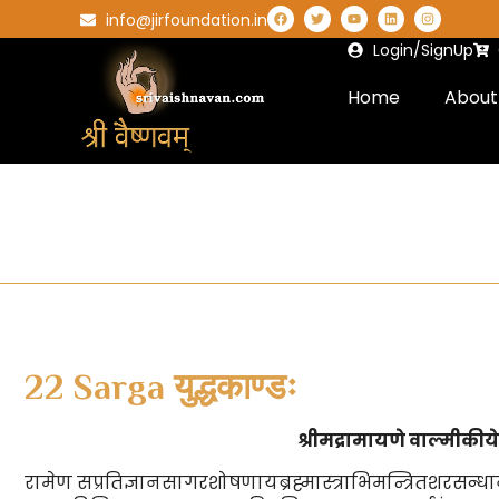
info@jirfoundation.in
Login/SignUp
Home
About
22 Sarga युद्धकाण्डः
श्रीमद्रामायणे वाल्मीकीये
रामेण सप्रतिज्ञानसागरशोषणायब्रह्मास्त्राभिमन्त्रितशरसन्धान