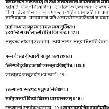
वेलामन्यत्र सम्प्लवात्
।
तं
तथा समतिक्रा
न्तं
नातिचक्राम राघव
दर्शयति-योजनमित्यादिना ॥ सार्धश्लोक एकान्वयः । संप्लवात् वा
विना । बेलां योजनं योजन पर्यन्तं । व्यतिचक्राम अतिक्रान्तवा
नातिचक्राम । पलायमानं प्रति शस्त्रप्रयोगरूपातिक्रमं न चकार
ततो मध्यात्समुद्रस्य सागरः स्वयमुत्थितः
।
उदयन्हि महाशैलान्मेरोरिव दिवाकरः
।।
१७
।।
समुद्रस्य मध्यात् उन्नतात् । स्वयं सागरः समुद्राभिमानिदेवत
पन्नगैः सह दीप्तास्यैः समुद्रः प्रत्यदृश्यत
।
स्निग्धवैदूर्यसङ्काशो जाम्बूनदविभूषितः
।।
१८
।।
जाम्बूनदं जम्बूनदीप्रभवं स्वर्णं ।। १८ ।।
रक्तमाल्याम्बरधरः पद्मपत्रनिभेक्षणः
।
सर्वपुष्पम
यीं
दि
व्यां
शिरसा धारयन्स्रजम् ॥
१९
॥
रक्तमाल्यं रक्तवैकक्ष्यमाला ॥ १९ ॥
जातरूपमयैश्चैव तपनीयविभ