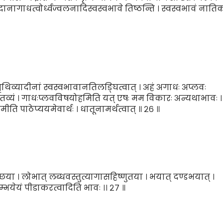
दानागाधत्वोर्ध्वज्वलनादिस्वस्वभावे तिष्ठन्ति । स्वस्वभावं नाति
 पृथिव्यादीनां स्वस्वभावानतिलङ्घित्वात् । अहं अगाधः अप्लवः
्थातव्यं । गाधःप्लवविषयोहमिति यत् एषः मम विकारः अन्यथाभावः 
ददामीति पाठेप्ययमेवार्थः । धातूनामर्थत्वात् ॥ २६ ॥
्छया । लोभात् लब्धवस्तुत्यागासहिष्णुतया । भयात् दण्डभयात् ।
म्भयेयं पीडाकरत्वादिति भावः ।। २७ ॥