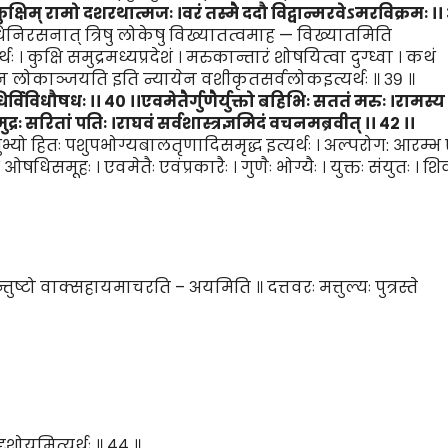
ुक्षिम् रामो दशरथात्मजः ।
व
रं
तस्मै ददौ विद्वान्मरवेऽमरविक्रमः
।।
ोधिनिरसनात् त्रिषु लोकेषु विख्यातत्वमाह — विख्यातमिति
। कुक्षि समुद्रमध्यप्रदेशं । मरुकान्तारं शोषयित्वा दुग्ध्वा । कथं
ेन लोकाञ्जयति इति न्यायेन वशीकृतसर्वलोकइत्यर्थः ॥ ३९ ॥
धिर्विविधौष
धः ।।
४०
।।
एवमेतैर्गुणैर्युक्तो बहिभिः स
ततं
मरुः ।
रामस्य
ुद्रः सरि
तां
पतिः ।
राघ
वं
सर्वशास्त्रज्ञमि
दं
वचनम
ब्र
वीत्
।।
४२
।।
व
ुभ्यो हितः पशुपभोग्यबालतृणादिसमृद्ध इत्यर्थः । अल्परोग: आरम्भ
षधिसमूहः । एवमेतैः एवंप्रकारैः । गुणैः भोग्यैः । युक्तः संयुतः । शि
तुष्टो वाक्सहायमाचरति – अयमिति ॥ दत्तवरः मत्तुल्यः पुत्रस्ते
दृशोयमित्यर्थः ॥ ४४ ॥