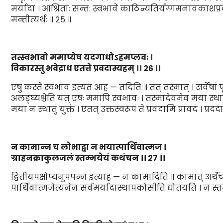
मर्यादां । आश्रिताः सन्तः स्वभावे काठिन्यतिर्यग्गमनावकाशप्र
मन्तीत्यर्थः ॥ २५ ॥
तत्स्वभावो ममाप्येष यदगाधोऽहमप्लवः
।
विकारस्तु भवेद्राध एतत्ते प्रवदाम्यहम्
।।
२६
।।
एषु कस्ते स्वभाव इत्यत आह — तदिति ॥ तत् तस्मात् । सर्वेषां
अलङ्घ्यश्चेति यत् एषः ममापि स्वभावः । तस्मादेवमेव मया स
मया न स्थातुं युक्तं । एतत् उक्तस्वरूपं ते प्रवदामि प्रावदं । प्र
न कामान्न च लोभाद्वा न भयात्पार्थिवात्मज
।
ग्राहनक्राकुलजलं स्तम्भयेयं कथंचन
।।
२७
।।
द्वितीयपक्षोप्यनुपपन्न इत्याह — न कामादिति ॥ कामात् अर्थेच
पार्थिवात्मजेत्यनेन सर्वमर्यादास्थापकोसीति द्योतयति । न स्त