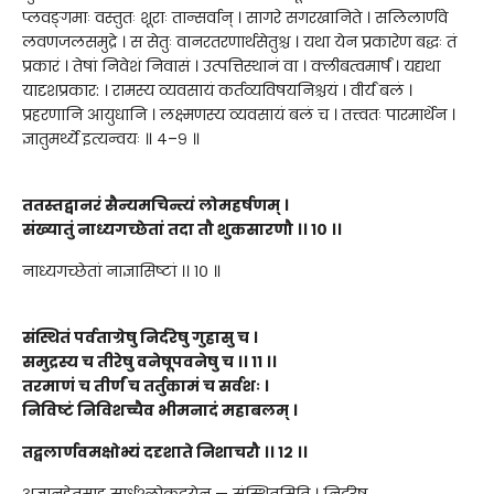
प्लवङ्गमाः वस्तुतः शूराः तान्सर्वान् । सागरे सगरखानिते । सलिलार्णवे
लवणजलसमुद्रे । स सेतुः वानरतरणार्थसेतुश्च । यथा येन प्रकारेण बद्धः तं
प्रकारं । तेषां निवेशं निवासं । उत्पत्तिस्थानं वा । क्लीबत्वमार्षं । यद्यथा
यादृशप्रकार: । रामस्य व्यवसायं कर्तव्यविषयनिश्चयं । वीर्यं बलं ।
प्रहरणानि आयुधानि । लक्ष्मणस्य व्यवसायं बलं च । तत्त्वतः पारमार्थेन ।
ज्ञातुमर्थ्ये इत्यन्वयः ॥ ४–९ ॥
ततस्तद्वानरं सैन्यमचिन्त्यं लोमहर्षणम्
।
संख्यातुं नाध्यगच्छेतां तदा तौ शुकसारणौ
।।
१०
।।
नाध्यगच्छेतां नाज्ञासिष्टां ।। १० ॥
संस्थि
तं पर्वताग्रेषु निर्दरेषु गुहासु च
।
समुद्रस्य च तीरेषु वनेषूपवनेषु च
।।
११
।।
तरमाणं च तीर्णं च तर्तुकामं च सर्वशः
।
निविष्टं निविशच्चैव भीमनादं महाबलम्
।
तद्बलार्णवमक्षोभ्यं ददृशाते निशाचरौ ।।
१२
।।