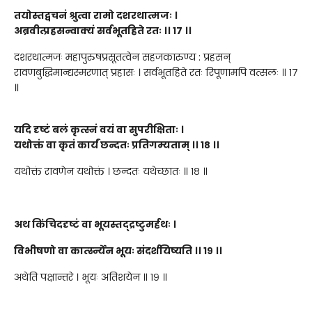
तयोस्तद्वचनं श्रुत्वा रामो दशरथात्मजः
।
अब्रवीत्प्रहसन्वाक्यं सर्वभूतहिते रतः
।।
१७
।।
दशरथात्मजः महापुरुषप्रसूतत्वेन सहजकारुण्य : प्रहसन्
रावणबुद्धिमान्द्यस्मरणात् प्रहासः । सर्वभूतहिते रतः रिपूणामपि वत्सलः ॥ १७
॥
यदि दृष्टं बलं कृत्स्नं वयं वा सु
परी
क्षिताः
।
यथोक्तं वा कृतं कार्यं छन्दतः प्रतिगम्यताम्
।।
१८
।।
यथोक्तं रावणेन यथोक्तं । छन्दतः यथेच्छातः ॥ १८ ॥
अथ किंचिददृष्टं वा भूयस्तद्द्रष्टुमर्हथः ।
विभीषणो वा कार्त्स्न्येन भूयः संदर्शयिष्यति ।।
१९
।।
अथेति पक्षान्तरे । भूयः अतिशयेन ॥ १९ ॥