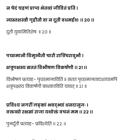
न चेदं ग्रहणं प्राप्य भेतव्यं जीवितं प्रति ।
न्यस्तशस्त्रौ गृहीतौ वा न दूतौ वधमर्हथः ।।
२०
।।
दूतौ युवामितिशेषः ॥ २० ॥
पच्छमानौ विमुञ्चैतौ चारौ रात्रिंचरावुभौ ।
शत्रुपक्षस्य सततं विभीषण विकर्षणौ ।।
२१
।।
विभीषणं प्रत्याह- पृच्छमानाविति ॥ सततं पृच्छमानत्वदशायामपि
शत्रुपक्षस्य विकर्षणौ बाधकाविति यावत् ॥ २१ ॥
प्रविश्य नगरीं लङ्कां भवद्भ्यां धनदानुजः
।
वक्तव्यो रक्षसां राजा यथोक्तं वचनं मम
।।
२२
।।
पुनर्दूतौ प्रत्याह- प्रविश्येति ।। २२ ।।