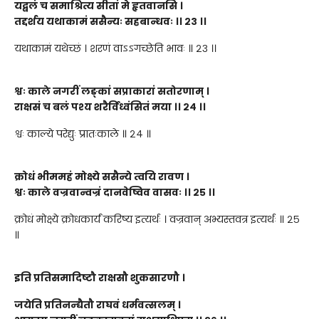
यद्बलं च समाश्रित्य सीतां मे हृतवानसि
।
तद्दर्शय यथाकामं ससैन्यः सहबान्धवः
।।
२३
।।
यथाकामं यथेच्छं । शरणं वाऽऽगच्छेति भावः ॥ २३ ।।
श्वः काले नगरीं लङ्कां सप्राकारां सतोरणाम्
।
राक्षसं च बलं पश्य शरैर्विध्वंसितं मया
।।
२४
।।
श्वः काल्ये परेद्युः प्रातःकाले ॥ २४ ॥
क्रोधं भीममहं
मोक्ष्ये
ससैन्ये त्वयि
रावण
।
श्वः काले वज्रवान्वज्रं दानवेष्विव वासवः
।।
२५
।।
क्रोधं मोक्ष्ये क्रोधकार्यं करिष्य इत्यर्थः । वज्रवान् अभ्यस्तवत्र इत्यर्थः ॥ २५
॥
इति प्रतिसमादिष्टौ राक्षसौ शुकसारणौ
।
जयेति प्रतिनन्द्यैतौ राघवं धर्मवत्सलम् ।