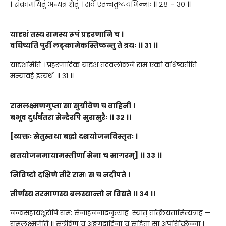
। संक्रामयितुं अन्यत्र क्षेतुं । सर्वे एतच्चतुष्टयभिन्नाः ॥ २८ – ३० ॥
यादृशं तस्य रामस्य रूपं प्रहरणानि च
।
वधिष्यति पुरीं लङ्कामेकस्तिष्ठन्तु ते त्रयः
।।
३१
।।
यादृशमिति । प्रहरणादिकं यादृशं तदवलोकने राम एको वधिष्यतीति
मन्यावहे इत्यर्थः ॥ ३१ ॥
रामलक्ष्मणगुप्ता सा सुग्रीवेण च वाहिनी
।
बभूव दुर्धर्षतरा
सेन्द्रै
रपि सुरासुरैः
।।
३२
।।
[व्यक्तः सेतुस्तथा बद्धो दशयोजनविस्तृतः ।
शतयोजनमायामस्तीर्णा सेना च सागरम्
] ।।
३३
।।
निविष्टो दक्षिणे तीरे रामः स च नदीपते ।
तीर्णस्य तरमाणस्य बलस्यान्तो न विद्यते ।।
३४
।।
नन्वसहायशूरोपि राम: सेनाहननादनुत्साहः स्यात् तत्क्रियतामित्यत्राह —
रामलक्ष्मणेति ॥ सुग्रीवेण च अङ्गदादिना च सहिता सा अपरिच्छिन्ना ।