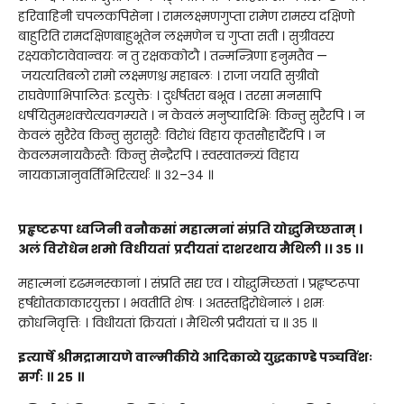
हरिवाहिनी चपलकपिसेना । रामलक्ष्मणगुप्ता रामेण रामस्य दक्षिणो
बाहुरिति रामदक्षिणबाहुभूतेन लक्ष्मणेन च गुप्ता सती । सुग्रीवस्य
रक्ष्यकोटावेवान्वयः न तु रक्षककोटौ । तन्मन्त्रिणा हनुमतैव —
जयत्यतिबलो रामो लक्ष्मणश्च महाबलः । राजा जयति सुग्रीवो
राघवेणाभिपालितः इत्युक्तेः । दुर्धर्षतरा बभूव । तरसा मनसापि
धर्षयितुमशक्येत्यवगम्यते । न केवलं मनुष्यादिभिः किन्तु सुरैरपि । न
केवलं सुरैरेव किन्तु सुरासुरैः विरोधं विहाय कृतसौहार्दैरपि । न
केवलमनायकैस्तैः किन्तु सेन्द्रैरपि । स्वस्वातन्त्र्यं विहाय
नायकाज्ञानुवर्तिभिरित्यर्थः ॥ ३२–३४ ॥
प्रहृष्टरूपा ध्वजिनी वनौक
सां
महात्मनां संप्रति योद्धुमिच्छताम्
।
अलं विरोधेन शमो विधीयतां
प्रदीयतां दाशरथाय मैथिली
।।
३५
।।
महात्मनां दृढमनस्कानां । संप्रति सद्य एव । योद्धुमिच्छतां । प्रहृष्टरूपा
हर्षद्योतकाकारयुक्ता । भवतीति शेषः । अतस्तद्विरोधेनालं । शमः
क्रोधनिवृत्तिः । विधीयतां क्रियतां । मैथिली प्रदीयतां च ॥ ३५ ॥
इत्या
र्षे
श्रीमद्रामायणे वाल्मीकीये आदिकाव्ये युद्धकाण्डे
पञ्चविंशः
सर्गः ॥ २५
॥