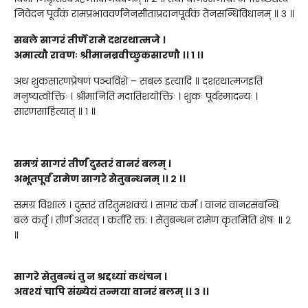
निवेदन पूर्वकं रामप्रभाववर्णनेनसीताप्रदानपूर्वकं तेनसन्धिविधानम् ॥ ३ ॥
सबले सागरं तीर्णे रामे दशरथात्मजे
।
अमात्यौ रावणः श्रीमानब्रवीच्छुकसारणौ
।।
१
।।
अथ शुकसारणप्रेषणं पञ्चविंशे – सबल इत्यादि ॥ दशरथात्मजइति
मनुष्यत्वोक्तिः । श्रीमानिति मदातिशयोक्तिः । शुकः पूर्वस्मादन्यः ।
सारणसाहित्यात् ॥ १ ॥
समग्रं सागरं तीर्णं दुस्तरं वानरं बलम्
।
अभूतपूर्वं रामेण सागरे सेतुबन्धनम्
।।
२
।।
समग्र विशालं । दुस्तरं तरितुमशक्यं । सागरं कर्म । वानरं वानरसंबन्धि
बलं कर्तृ । तीर्णं अतरत् । कर्तरि क्त: । सेतुबन्धनं रामेण कृतमिति शेषः ॥ २
॥
सागरे सेतुबन्धं तु न श्रद्दध्यां कथंचन
।
अवश्यं चापि संख्येयं तन्मया वानरं बलम्
।।
३
।।