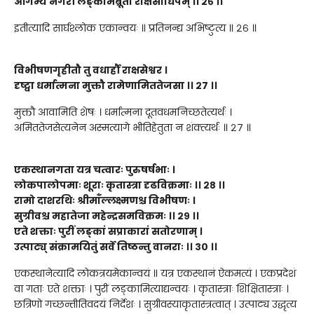
आगम्य नगरीं लङ्कामब्रूतां राक्षसाधिपम्
।।
२६
।।
इतीत्यादि सार्घश्लोक एकान्वयः ॥ प्रतिनन्द्य अभिष्टुत्य ॥ २६ ॥
विभीषणगृहीतौ तु वधार्हौ राक्षसेश्वर
।
दृष्ट्वा धर्मात्मना मुक्तौ रामेणामिततेजसा
।।
२७
।।
मुक्तौ आवामिति शेषः । धर्मात्मना दूतवधमनिच्छतेत्यर्थः ।
अमिततेजसेत्यनेन अस्मत्यागे भीतिहेतुता न शंक्त्यर्थः ॥ २७ ॥
एकस्थानगता यत्र चत्वारः पुरुषर्षभाः
।
लोकपालोपमाः शूराः कृतास्त्रा दृढविक्रमाः
।।
२८
।।
रामो दाशरथिः श्रीमाँल्लक्ष्मणश्च विभीषणः
।
सुग्रीवश्च महातेजा महेन्द्रसमविक्रमः
।।
२९
।।
एते शक्ताः पुरीं लङ्कां सप्राकारां सतोरणाम्
।
उत्पाट्य् संक्रामयितुं सर्वे तिष्ठन्तु वानराः
।।
३०
।।
एकस्थानेत्यादि लोकत्रयमेकान्वयं ॥ यत्र एकस्थानं ऐकमत्यं । एकप्रदेशं
वा गताः एते शक्ताः । पुरीं लङ्कामित्याद्यन्वयः । कृतास्त्राः शिक्षितास्त्राः ।
छत्रिणो गच्छन्तीतिवदयं निर्देशः । सुग्रीवस्याकृतास्त्रत्वात् । उत्पाट्य उद्धृत्य