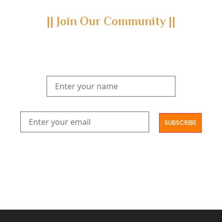
|| Join Our Community ||
Subscribe to our newsletter and join us on a journey through
the realms of Yoga Sastra, Ayurveda, and Vedanta.
Explore our latest publications, seminars, conferences, and the
digitization of rare archives.
आमूलाग्रं निगमनिवहे प्रोज्ज्वलत्तत्त्वमेकम् सद्ब्रह्मात्मा विधिहरिहरेन्द्रादिशब्दाभिधेयम् ।
निर्दुष्टं सद्गुणगणनिधिं दर्शयामास विष्णुम् यस्तं वन्दे सकल जगतां शङ्करं लक्ष्मणार्यम् ||