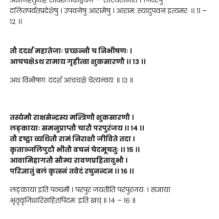
अज्ञानहेतुमाह सार्धश्लोकद्वयेन — संस्थितमिति । निर्दरेषु
दलितपर्वतप्रदेशेषु । उपवनेषु आरामेषु । आराम: स्यादुपवनं इत्यमरः ।। ११ –
१२ ।।
तौ ददर्श महातेजाः प्रच्छन्नौ च निभीषणः
।
आचचक्षेऽथ रामाय गृहीत्वा शुकसारणौ
।।
१३
।।
अथ विभीषणः ददर्श आचचक्षे चेत्यन्वयः ॥ १३ ॥
तस्येमौ राक्षसेन्द्रस्य मन्त्रिणौ शुकसारणौ ।
लङ्कायाः समनुप्राप्तौ चारौ परपुरंजय
।।
१४
।।
तौ दृष्ट्वा व्यथितौ रामं निराशौ जीविते तदा
।
कृताञ्जलिपुटौ भीतौ वचनं चेदमूचतुः
।।
१५
।।
आवामिहागतौ सौम्य रावणप्रहितावुभौ
।
परिज्ञातुं बलं कृत्स्नं तवेदं रघुनन्दन
।।
१६
।।
लङ्काया इति पञ्चमी । परपुरं जयतीति परपुरंजयः । संज्ञायां
भृतृवृजिधारिसहितपिदमः इति खच् ॥ १४ – १६ ॥