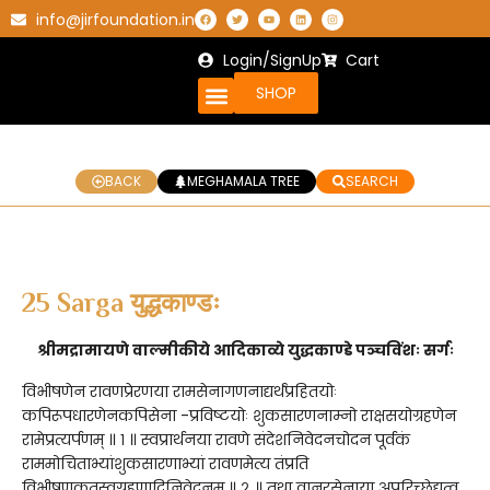
info@jirfoundation.in
Login/SignUp
Cart
SHOP
BACK
MEGHAMALA TREE
SEARCH
25 Sarga युद्धकाण्डः
श्रीमद्रामायणे वाल्मीकीये आदिकाव्ये युद्धकाण्डे
पञ्चविंशः सर्गः
विभीषणेन रावणप्रेरणया रामसेनागणनाद्यर्थंप्रहितयोः
कपिरूपधारणेनकपिसेना -प्रविष्टयोः शुकसारणनाम्नो राक्षसयोग्रहणेन
रामेप्रत्यर्पणम् ॥ १ ॥ स्वप्रार्थनया रावणे संदेशनिवेदनचोदन पूर्वकं
राममोचिताभ्यांशुकसारणाभ्यां रावणमेत्य तंप्रति
विभीषणकृतस्वग्रहणादिनिवेदनम् ॥ २ ॥ तथा वानरसेनाया अपरिच्छेद्यत्व