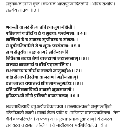
सेतुबन्धनं रामेण कृतं । कथंचन आप्तपुरुषोदितत्वेपि । अपिच तथापि ।
संख्येयं ज्ञातव्यं ॥ ३ ॥
भवन्तौ वानरं सैन्यं प्रविश्यानुपलक्षितौ
।
परिमाणं च वीर्यं च ये च मुख्याः प्लवंगमाः
।।
४
।।
मन्त्रिणो ये च रामस्य सुग्रीवस्य च संमताः
।
ये पूर्वमभिवर्तन्ते ये च शूराः प्लवंगमाः
।।
५
।।
स च सेतुर्यथा बद्धः सागरे सलिलार्णवे
निवेशश्च त
द्य
था तेषां वानराणां महात्मनाम्
।।
६
।।
रामस्य व्यवसायं च वीर्यं प्रहरणानि च
।
लक्ष्मणस्य च वी
र्यं च
तत्त्वतो ज्ञातुमर्हथः
।।
७
।।
कश्च सेनापतिस्तेषां वानराणां महौजसाम्
।
एतज्ज्ञात्वा यथातत्त्वं शीघ्रमागन्तुमर्हथः
।।
८
।।
इति प्रतिसमादिष्टौ राक्षसौ शुकसारणौ
।
हरिरूपधरौ वीरौ प्रविष्टौ वानरं बलम्
।।
९
।।
भवन्तावित्यादि चतुःश्लोक्येकान्वया ॥ तस्माद्भवन्तौ अनुपलक्षितौ
परैरविज्ञातौ सन्तौ । वानरं सैन्यं प्रविश्य । परिमाणं वानराणामियत्तां । तेषां
वीर्य बलपरिच्छेदं । ये प्लवङ्गमाःमुख्याः प्रधानभूताः तान् । ये रामस्य
सुग्रीवस्य च संमता मन्त्रिणः । ये नासीरभटाः पूर्वमभिवर्तन्ते । ये च