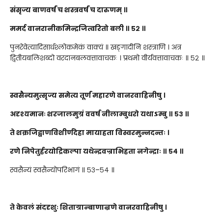
संसृज्य बाणवर्षं च शस्त्रवर्षं च दारुणम् ॥
ममर्द वानरानीकमिन्द्रजित्वरितो बली ॥ ५२ ॥
पुनरेवेत्यादिसार्धश्लोकमेकं वाक्यं ॥ खङ्गादीनि शस्त्राणि । अत्र
द्वितीयबलिशब्दो वरदानबलवत्तावाचकः । प्रथमो वीर्यवत्तावाचकः ॥ ५२ ॥
स्वसैन्यमुत्सृज्य समेत्य तूर्णं महारणे वानरवाहिनीषु ।
अदृश्यमानः शरजालमुग्रं ववर्ष नीलाम्बुधरो यथाऽम्बु ॥ ५३ ॥
ते शक्रजिद्बाणविशीर्णदेहा मायाहता विस्वरमुन्नदन्तः ।
रणे निपेतुर्हरयोद्रिकल्पा यथेन्द्रवज्राभिहता नगेन्द्राः ॥ ५४ ॥
स्वसैन्यं स्वसैन्योपरिभागं ॥ ५३–५४ ॥
ते केवलं संददृशुः शिताग्रान्बाणान्रणे वानरवाहिनीषु ।