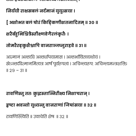
निर्ययौ राक्षसबलं नर्दमानं युयुत्सया ।
[ अशोभत बलं घोरं किङ्किणीशतनादितम् ॥ ३० ॥
शरैर्बहुभिश्चित्रैस्तीक्ष्णवेगैरलंकृतैः ।
तोमरैरङ्कुशैश्चापि वानराञ्जघ्नुराहवे ॥ ३१ ॥
आत्मानं अन्तर्दधे अन्तर्धापयामास । अन्तर्भावितव्यथोयं ।
खेऽन्तर्दघेत्मानमित्यत्र आर्षं पूर्वरूपत्वं । अचिन्त्यरूप: अचिन्त्यमन्त्रशक्तिः
॥ २९ – ३१ ॥
रावणिस्तु ततः क्रुद्धस्तान्निरीक्ष्य निशाचरान् ।
हृष्टा भवन्तो युध्यन्तु वानराणां जिघांसया ॥ ३२ ॥
रावणिस्त्विति ॥ उवाचेति शेषः ॥ ३२ ॥