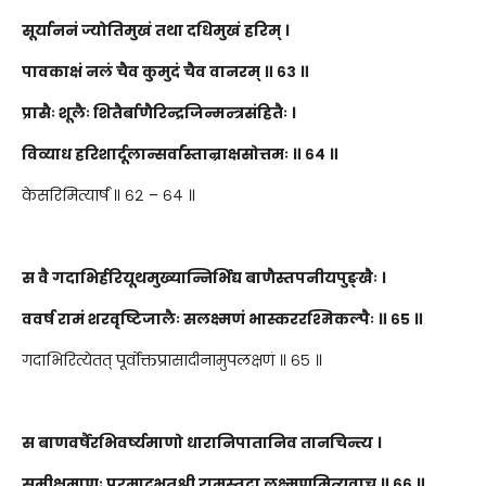
सूर्याननं ज्योतिमुखं तथा दधिमुखं हरिम् ।
पावकाक्षं नलं चैव कुमुदं चैव वानरम् ॥ ६३ ॥
प्रासैः शूलैः शितैर्बाणैरिन्द्रजिन्मन्त्रसंहितैः ।
विव्याध हरिशार्दूलान्सर्वांस्तान्राक्षसोत्तमः ॥ ६४ ॥
केसरिमित्यार्षं ॥ ६२ – ६४ ॥
स वै गदाभिर्हरियूथमुख्यान्निर्भिद्य बाणैस्तपनीयपुङ्खैः ।
ववर्ष रामं शरवृष्टिजालैः सलक्ष्मणं भास्कररश्मिकल्पैः ॥ ६५ ॥
गदाभिरित्येतत् पूर्वोक्तप्रासादीनामुपलक्षणं ॥ ६५ ॥
स बाणवर्षैरभिवर्ष्यमाणो धारानिपातानिव तानचिन्त्य ।
समीक्षमाणः परमाद्भुतश्री रामस्तदा लक्ष्मणमित्युवाच ॥ ६६ ॥