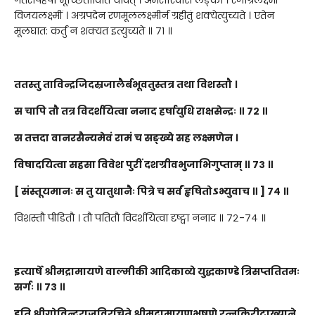
गतरोषहर्षौ मूर्च्छिताविति यावत् । अमरारिवासं लङ्कां । रणाग्रलक्ष्मीं
विजयलक्ष्मीं । अग्रपदेन रणमूललक्ष्मीर्न ग्रहीतुं शक्येत्युच्यते । एतेन
मूलघात: कर्तुं न शक्यत इत्युच्यते ॥ ७१ ॥
ततस्तु ताविन्द्रजिदस्रजालैर्बभूवतुस्तत्र तथा विशस्तौ ।
स चापि तौ तत्र विदर्शयित्वा ननाद हर्षायुधि राक्षसेन्द्रः ॥ ७२ ॥
स तत्तदा वानरसैन्यमेवं रामं च सङ्ख्ये सह लक्ष्मणेन ।
विषादयित्वा सहसा विवेश पुरीं दशग्रीवभुजाभिगुप्ताम् ॥ ७३ ॥
[ संस्तूयमानः स तु यातुधानैः पित्रे च सर्वं हृषितोऽभ्युवाच ॥ ] ७४ ॥
विशस्तौ पीडितौ । तौ पतितौ विदर्शयित्वा दृष्ट्वा ननाद ॥ ७२-७४ ॥
इत्यार्षे श्रीमद्रामायणे वाल्मीकी आदिकाव्ये युद्धकाण्डे त्रिसप्ततितमः
सर्गः ॥ ७३ ॥
इति श्रीगोविन्दराजविरचिते श्रीमद्रामायणभूषणे रत्नकिरीटाख्याने