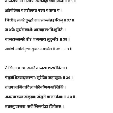
वानराणां शरीराणि व्यधमद्रावणात्मजः ॥ ३६ ॥
शरेणैकेन च हरीन्नव पञ्च च सप्त च ।
चिच्छेद समरे क्रुद्धो राक्षसान्संप्रहर्षयन् ॥ ३७ ॥
स शरैः सूर्यसंकाशैः शातकुम्भविभूषितैः ।
वानरान्समरे वीरः प्रममाथ सुदुर्जयः ॥ ३८ ॥
रावणिं रावणिमुक्तायुधागमनप्रदेशं ।। ३५ – ३८ ॥
ते भिन्नगात्राः समरे वानराः शरपीडिताः ।
पेतुर्मथितसङ्कल्पाः सुरैरिव महासुराः ॥ ३९ ॥
तं तपन्तमिवादित्यं घोरैर्बाणगभस्तिभिः ।
अभ्यधावन्त संक्रुद्धाः संयुगे वानरर्षभाः ॥ ४० ॥
ततस्तु वानराः सर्वे भिन्नदेहा विचेतसः ।