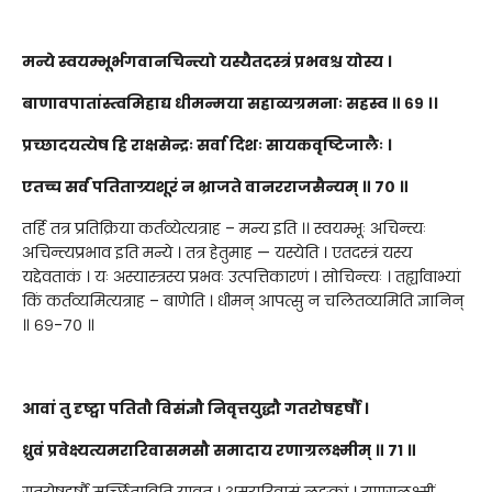
मन्ये स्वयम्भूर्भगवानचिन्त्यो यस्यैतदस्त्रं प्रभवश्च योस्य ।
बाणावपातांस्त्वमिहाद्य धीमन्मया सहाव्यग्रमनाः सहस्व ॥ ६९ ।।
प्रच्छादयत्येष हि राक्षसेन्द्रः सर्वा दिशः सायकवृष्टिजालैः ।
एतच्च सर्वं पतिताग्र्यशूरं न भ्राजते वानरराजसैन्यम् ॥ ७० ॥
तर्हि तत्र प्रतिक्रिया कर्तव्येत्यत्राह – मन्य इति ।। स्वयम्भूः अचिन्त्यः
अचिन्त्यप्रभाव इति मन्ये । तत्र हेतुमाह — यस्येति । एतदस्त्रं यस्य
यद्देवताकं । यः अस्यास्त्रस्य प्रभवः उत्पत्तिकारणं । सोचिन्त्यः । तर्ह्यावाभ्यां
किं कर्तव्यमित्यत्राह – बाणेति । धीमन् आपत्सु न चलितव्यमिति ज्ञानिन्
॥ ६९-७० ॥
आवां तु दृष्ट्वा पतितौ विसंज्ञौ निवृत्तयुद्धौ गतरोषहर्षौ ।
ध्रुवं प्रवेक्ष्यत्यमरारिवासमसौ समादाय रणाग्रलक्ष्मीम् ॥ ७१ ॥