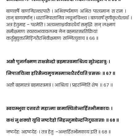
बाणवर्षैः बाणनिरन्तरपातैः । अभिवर्ष्यमाणः अभितः पात्यमानः स रामः ।
तान् बाणवर्षान् । धारानिपातानिव लघूनचिन्त्य । बाणवर्षं तृणीकृत्येत्यर्थः ।
अत्र हेतुमाह – परमेति । अत्यन्ताश्चर्यकरधैर्य समृद्धिः सन् लक्ष्मणं
समीक्षमाणः स्वस्वभावावलम्ब नेन ब्रह्मास्त्रप्रतिक्रियां
कर्तुमुद्युक्तमिङ्गितैरभिवीक्षमाणः सन्नित्युवाच ॥ ६६ ॥
असौ पुनर्लक्ष्मण राक्षसेन्द्रो ब्रह्मास्त्रमाश्रित्य सुरेन्द्रशत्रुः ।
निपातयित्वा हरिसैन्यमुग्रमस्माञ्शरैरर्दयति प्रसक्तः ॥ ६७ ॥
असौ ब्रह्मास्त्रं ब्रह्मास्त्रमत्रं । आश्रित्य । प्रहरन्निति शेषः ।। ६७ ।।
स्वयम्भुवा दत्तवरो महात्मा खमास्थितोन्तर्हितभीमकायः ।
कथं नु शक्यो युधि नष्टदेहो निहन्तुमद्येन्द्रजिदुद्यतास्त्रः ॥ ६८ ॥
नष्टदेह: अदृष्टदेहः । तत्र हेतुः –अन्तर्हितभीमकाय इति ॥ ६८ ॥