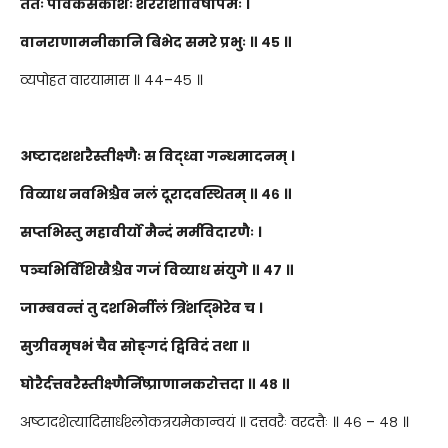
ततः पावकसंकाशैः शरैराशीविषोपमैः ।
वानराणामनीकानि बिभेद समरे प्रभुः ॥ ४५ ॥
व्यपोहत वारयामास ॥ ४४–४५ ॥
अष्टादशशरैस्तीक्ष्णैः स विद्ध्वा गन्धमादनम् ।
विव्याध नवभिश्चैव नलं दूरादवस्थितम् ॥ ४६ ॥
सप्तभिस्तु महावीर्यो मैन्दं मर्मविदारणैः ।
पञ्चभिर्विशिखैश्चैव गजं विव्याध संयुगे ॥ ४७ ॥
जाम्बवन्तं तु दशभिर्नीलं त्रिंशद्भिरेव च ।
सुग्रीवमृषभं चैव सोङ्गदं द्विविदं तथा ॥
घोरैर्दत्तवरैस्तीक्ष्णैर्निष्प्राणानकरोत्तदा ॥ ४८ ॥
अष्टादशेत्यादिसार्धश्लोकत्रयमेकान्वयं ॥ दत्तवरैः वरदत्तैः ॥ ४६ – ४८ ॥