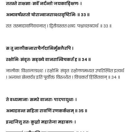
ततस्ते राक्षसाः सर्वे नर्दन्तो जयकाङ्क्षिणः ।
अभ्यवर्षस्ततो घोरान्वानराञ्शरवृष्टिभिः ॥ ३३ ॥
ततः तस्माद्रावणिवचनात् । द्वितीयस्ततःशब्दः पश्चाच्छब्दार्थः ॥ ३३ ॥
स तु नालीकनाराचैर्गदाभिर्मुसलैरपि ।
रक्षोभिः संवृतः सङ्ख्ये वानरान्विचकर्त ह ॥ ३४ ॥
नालीक: विशालाग्रशरः । रक्षोभिः संवृतः रक्षोगणमध्यत उपरिस्थित इत्यर्थः
। अन्यथा खेन्तर्दध इति पूर्वोक्तं विरुध्येत । विचकर्त हिंसितवान् ॥ ३४ ॥
ते वध्यमानाः समरे वानराः पादपायुधाः ।
अभ्यद्रवन्त सहिता रावणिं रणकर्कशम् ॥ ३५ ॥
इन्द्रजित्तु ततः क्रुद्धो महातेजा महाबलः ।