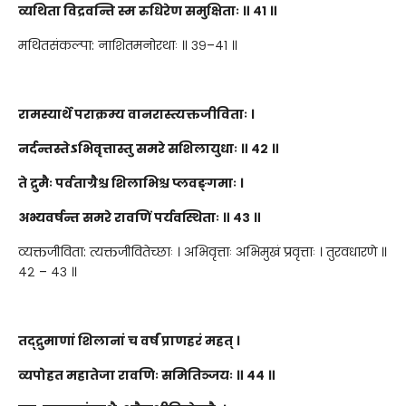
व्यथिता विद्रवन्ति स्म रुधिरेण समुक्षिताः ॥ ४१ ॥
मथितसंकल्पा: नाशितमनोरथाः ॥ ३९–४१ ॥
रामस्यार्थे पराक्रम्य वानरास्त्यक्तजीविताः ।
नर्दन्तस्तेऽभिवृत्तास्तु समरे सशिलायुधाः ॥ ४२ ॥
ते द्रुमैः पर्वताग्रैश्च शिलाभिश्च प्लवङ्गमाः ।
अभ्यवर्षन्त समरे रावणिं पर्यवस्थिताः ॥ ४३ ॥
व्यक्तजीविता: त्यक्तजीवितेच्छाः । अभिवृत्ताः अभिमुखं प्रवृत्ताः । तुरवधारणे ॥
४२ – ४३ ॥
तद्द्रुमाणां शिलानां च वर्षं प्राणहरं महत् ।
व्यपोहत महातेजा रावणिः समितिञ्जयः ॥ ४४ ॥