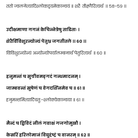
ततो ज्वलनेत्यादिश्लोकद्वयमेकान्वयं ॥ शरैः तीक्ष्णैरित्यर्थः ।। ५८-५९ ।।
उदीक्षमाणा गगनं केचिन्नेत्रेषु ताडिताः ।
शेरैर्विविशुरन्योन्यं पेतुश्च जगतीतले ।। ६० ।।
विविशुरन्योन्यं अन्योन्योपर्यालम्बनार्थं पेतुरित्यर्थः ॥ ६० ॥
हनुमन्तं च सुग्रीवमङ्गदं गन्धमादनम् ।
जाम्बवन्तं सुषेणं च वेगदर्शिनमेव च ॥ ६१ ॥
हनुमन्तमित्यादिचतु:-श्लोक्येकान्वया ॥ ६१ ।।
मैन्दं च द्विविदं नीलं गवाक्षं गजगोमुखौ ।
केसरिं हरिलोमानं विद्युद्दंष्ट्रं च वानरम् ॥ ६२ ॥