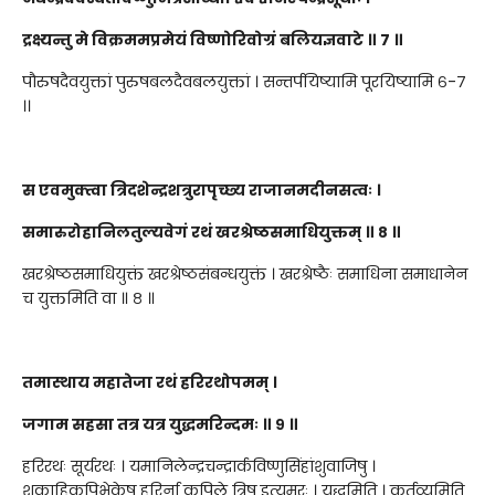
द्रक्ष्यन्तु मे विक्रममप्रमेयं विष्णोरिवोग्रं बलियज्ञवाटे ॥ ७ ॥
पौरुषदैवयुक्तां पुरुषबलदैवबलयुक्तां । सन्तर्पयिष्यामि पूरयिष्यामि ६-७
।।
स एवमुक्त्वा त्रिदशेन्द्रशत्रुरापृच्छ्य राजानमदीनसत्वः ।
समारुरोहानिलतुल्यवेगं रथं खरश्रेष्ठसमाधियुक्तम् ॥ ८ ॥
खरश्रेष्ठसमाधियुक्तं खरश्रेष्ठसंबन्धयुक्तं । खरश्रेष्ठैः समाधिना समाधानेन
च युक्तमिति वा ॥ ८ ॥
तमास्थाय महातेजा रथं हरिरथोपमम् ।
जगाम सहसा तत्र यत्र युद्धमरिन्दमः ॥ ९ ॥
हरिरथः सूर्यरथः । यमानिलेन्द्रचन्द्रार्कविष्णुसिंहांशुवाजिषु ।
शुकाहिकपिभेकेषु हरिर्ना कपिले त्रिषु इत्यमरः । युद्धमिति । कर्तव्यमिति