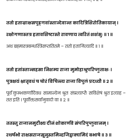
ततो हतान्राक्षसपुङ्गवांस्तान्देवान्त कादित्रिशिरोतिकायान् ।
रक्षोगणास्तत्र हतावशिष्टास्ते रावणाय त्वरितं शशंसुः ॥ १ ॥
अथ ब्रह्मास्त्रबन्धस्त्रिसप्ततितमे – ततो हतानित्यादि ॥ १ ॥
ततो हतांस्तान्सहसा निशम्य राजा मुमोहाश्रुपरिप्लुताक्षः ।
पुत्रक्षयं भ्रातृवधं च घोरं विचिन्त्य राजा विपुलं प्रदध्यौ ॥ २ ॥
पूर्वं कुम्भकर्णादिवधः सामान्येन श्रुतः संप्रत्याप्तैः सविशेषं श्रुत इत्याह –
तत इति । पूर्वोक्तसर्वानुवादो वा ॥ २ ॥
ततस्तु राजानमुदीक्ष्य दीनं शोकार्णवे संपरिपुप्लुवानम् ।
रथर्षभो राक्षसराजसूनुस्तमिन्द्रजिद्वाक्यमिदं बभाषे ॥ ३ ॥