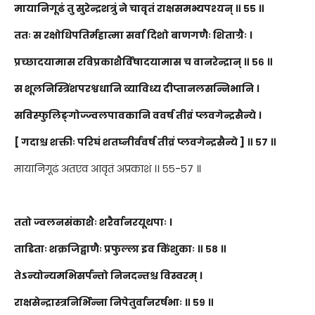
मायानिगूढं तु सुरेन्द्रशत्रुं ने चावृतं राक्षसमभ्यपश्यन् ॥ ५५ ॥
ततः स रक्षोधिपतिर्महात्मा सर्वा दिशो बाणगणैः शिताग्रैः ।
प्रच्छादयामास रविप्रकाशैर्विषादयामास च वानरेन्द्रान् ॥ ५६ ॥
स शूलनिस्त्रिंशपरश्वधानि व्याविध्य दीप्तानलसन्निभानि ।
सविस्फुलिङ्गोज्ज्वलपावकानि ववर्ष तीव्रं प्लवगेन्द्रसैन्ये ।
[ गदाश्च शक्तीः परिघं शतघ्नीर्ववर्ष तीव्रं प्लवगेन्द्रसैन्ये ] ॥ ५७ ॥
मायानिगूढं अतएव आवृतं अप्रकाशं ।। ५५-५७ ॥
ततो ज्वलनसंकाशैः शरैर्वानरयूथपाः ।
ताडिताः शक्रजिद्बाणैः प्रफुल्ला इव किंशुकाः ॥ ५८ ॥
तेऽन्योन्यमभिसर्पन्तो निनदन्तश्च विस्वरम् ।
राक्षसेन्द्रास्त्रनिर्भिन्ना निपेतुर्वानरर्षभाः ॥ ५९ ॥