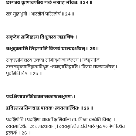
छागस्य कृष्णवर्णस्य गलं जग्राह जीवतः ॥ २४ ॥
तत्र युद्धभूमौ । आस्तीर्य परिस्तीर्य ॥ २४ ॥
सकृदेव समिद्धस्य विधूमस्य महार्चिषः ।
बभूवुस्तानि लिङ्गानि विजयं यान्यदर्शयन् ॥ २५ ॥
सकृत्समिद्धस्य एकदा समिद्भिर्ज्वलितस्य । लिङ्गानि
उक्तसकृत्समिद्धत्वविधूम -त्वमहार्चिष्ट्वानि । विजयं यान्यदर्शयन् ।
पूर्वमिति शेषः ॥ २५ ॥
प्रदक्षिणावर्तशिखस्तप्तकाश्चनभूषणः ।
हविस्तत्प्रतिजग्राह पावकः स्वयमास्थितः ॥ २६ ॥
प्रदक्षिणेति । प्रदक्षिण आवर्तो भ्रमिर्यासां ताः शिखा यस्येति विग्रहः ।
स्वयमास्थितः स्वयमास्थावान् । स्वयमुत्थित इति पाठे पुरुषरूपेणोत्थित
इत्यर्थः ॥ २६ ॥