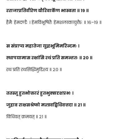
रराजाप्रतिवीरेण द्यौरिवार्केण भास्वता ॥ १९ ॥
हैमैः हेमदण्डैः । हेमविभूषितैः हेमशलाकायुक्तैः ॥ १६–१९ ॥
स संप्राप्य महातेजा युद्धभूमिमरिन्दमः ।
स्थापयामास रक्षांसि रथं प्रति समन्ततः ॥ २० ॥
रथं प्रति रथसिद्धिमुद्दिश्य ॥ २० ॥
ततस्तु हुतभोक्तारं हुतभुक्सदृशप्रभः ।
जुहाव राक्षसश्रेष्ठो मन्त्रवद्विधिवत्तदा ॥ २१ ॥
विधिवत् क्रमवत् ॥ २१ ॥