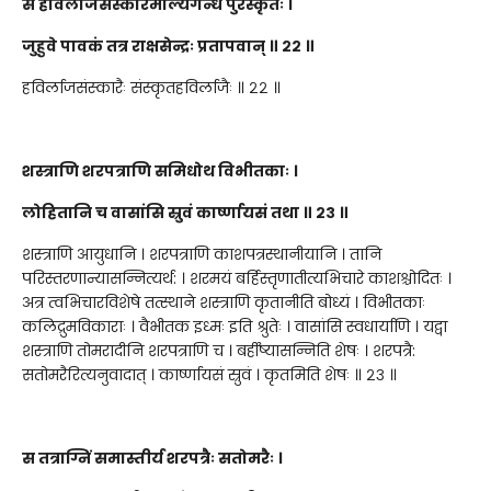
स हविर्लाजसंस्कारैर्माल्यगन्ध पुरस्कृतैः ।
जुहुवे पावकं तत्र राक्षसेन्द्रः प्रतापवान् ॥ २२ ॥
हविर्लाजसंस्कारैः संस्कृतहविर्लाजैः ॥ २२ ॥
शस्त्राणि शरपत्राणि समिधोथ विभीतकाः ।
लोहितानि च वासांसि स्रुवं कार्ष्णायसं तथा ॥ २३ ॥
शस्त्राणि आयुधानि । शरपत्राणि काशपत्रस्थानीयानि । तानि
परिस्तरणान्यासन्नित्यर्थ: । शरमयं बर्हिस्तृणातीत्यभिचारे काशश्चोदितः ।
अत्र त्वभिचारविशेषे तत्स्थाने शस्त्राणि कृतानीति बोध्यं । विभीतकाः
कलिद्रुमविकाराः । वैभीतक इध्मः इति श्रुतेः । वासांसि स्वधार्याणि । यद्वा
शस्त्राणि तोमरादीनि शरपत्राणि च । बर्हींष्यासन्निति शेषः । शरपत्रै:
सतोमरैरित्यनुवादात् । कार्ष्णायसं स्रुवं । कृतमिति शेषः ॥ २३ ॥
स तत्राग्निं समास्तीर्य शरपत्रैः सतोमरैः ।