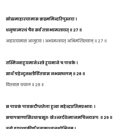
सोस्रमाहारयामास ब्राह्ममिन्द्ररिपुस्तदा ।
धनुषात्मरथं चैव सर्वं तत्राभ्यमन्त्रयत् ॥ २७ ॥
आहारयामास आजुहाव । अभ्यमन्त्रयत् अभिमन्त्रितवान् ।। २७ ।।
तस्मिन्नाहूयमानेऽस्त्रे हूयमाने च पावके ।
सार्धं ग्रहेन्दुनक्षत्रैर्वितत्रास नभस्स्थलम् ॥ २८ ॥
वितत्रास चचाल ॥ २८ ॥
स पावकं पावकदीप्ततेजा हुत्वा महेन्द्रप्रतिमप्रभावः ।
सचापबाणासिरथाश्वसूतः खेऽन्तर्दधेत्मानमचिन्त्यरूपः ॥ २९ ॥
ततो हयरथाकीर्णं पताकाध्वजशोभितम् ।