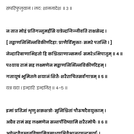
संपरिपुप्लुवानं । लट: शानजादेशः ॥ ३ ॥
न तात मोहं प्रतिगन्तुमर्हसि यत्रेन्द्रजिज्जीवति राक्षसेन्द्र ।
[ तद्बाणनिर्भिन्नविकीर्णदेहा: प्राणैर्विमुक्ताः समरे पतन्ति । ]
नेन्द्रारिबाणाभिहतो हि कश्चित्प्राणान्समर्थः समरेऽभिपातुम् ॥ ४ ॥
पश्याद्य रामं सह लक्ष्मणेन मद्बाणनिर्भिन्नविकीर्णदेहम् ।
गतायुषं भूमितले शयानं शितैः शरैराचितसर्वगात्रम् ॥ ५ ॥
यत्र यदा । इन्द्रारिः इन्द्रजित् ।। ४-५ ।।
इमां प्रतिज्ञां शृणु शक्रशत्रोः सुनिश्चितां पौरुषदैवयुक्ताम् ।
अद्यैव रामं सह लक्ष्मणेन सन्तर्पयिष्यामि शरैरमोघैः ॥ ६ ॥
अद्येन्द्रवैवस्वतविष्णुमित्रसाध्याश्विवैश्वानरचन्द्रसूर्याः ।