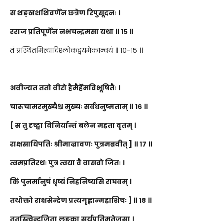
स शङ्खशशिवर्णेन छत्रेण रिपुसूदनः ।
रराज प्रतिपूर्णेन नभचन्द्रमसा यथा ॥ १५ ॥
तं प्रस्थितमित्यादिश्लोकद्वयमेकान्वयं ॥ १०-१५ ।।
अवीज्यत ततो वीरो हैमैर्हेमविभूषितैः ।
चारुचामरमुख्यैश्च मुख्यः सर्वधनुष्मताम् ॥ १६ ॥
[ स तु दृष्ट्वा विनिर्यान्तं बलेन महता वृतम् ।
राक्षसाधिपतिः श्रीमान्रावणः पुत्रमब्रवीत् ] ॥ १७ ॥
त्वमप्रतिरथः पुत्र त्वया वै वासवो जितः ।
किं पुनर्मानुषं धृष्यं निहनिष्यसि राघवम् ।
तथोक्तो राक्षसेन्द्रेण प्रत्यगृह्णान्महाशिषः ] ॥ १८ ॥
ततस्त्विन्द्रजिता लङ्का सूर्यप्रतिमतेजसा ।