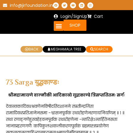
info@jirfoundation.in
Login/SignUp
Cart
SHOP
BACK
MEGHAMALA TREE
SEARCH
73 Sarga युद्धकाण्डः
श्रीमद्रामायणे वाल्मीकी आदिकाव्ये युद्धकाण्डे त्रिसप्ततितमः सर्गः
देवान्तकादिवधश्रवणेनविषीदतिदशानने तंप्रतीन्द्रजिता
रामादिवधप्रतिज्ञानेनसमा -श्वासनपूर्वकं रथारोहणेनरणायनिर्याणम् ॥ १ ॥
तथा रणाङ्गणेहुतवहेहवनपूर्वकं रथारोहणेना -न्तरिक्षेऽन्तर्हितेनसता
नानाप्रहरणगणैः कपिकुलशकलीकरणपूर्वकं ब्रह्मास्त्रप्रयोगेण
सकलवानरवाहिन्यासहरामलक्ष्मणयोर्मोहप्रापणम् ॥ २ ॥