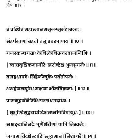
शेषः ॥ ९ ॥
तं प्रस्थितं महात्मानमनुजग्मुर्महाबलाः ।
संहर्षमाणा बहवो धनुःप्रवरपाणयः ॥ १० ॥
गजस्कन्धगताः केचित्केचित्प्रवरवाजजिभिः ।
[ व्याघ्रवृश्चिकमाजीरैः खरोष्ट्रैश्च भुजङ्गमैः ॥ ११ ॥
वराहश्वापदैः सिंहैर्जम्बुकैः पर्वतोपमैः ।
शशहंसमयूरैश्च राक्षसा भीमविक्रमाः ] ॥ १२ ॥
प्रासमुद्गरनिस्त्रिंशपरश्वधगदाधरः ।
[ भुशुण्डिमुद्गरायष्टिशतघ्नीपरिघायुधः ] ॥ १३ ॥
स शङ्खनिनदैः पूर्णैर्भेरीणां चापि निस्वनैः ।
जगाम त्रिदशेन्द्रारिः स्तूयमानो निशाचरैः ॥ १४ ॥