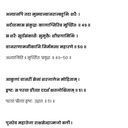
अन्यानपि तदा मुख्यान्वानरान्बहुभिः शरैः ।
अर्दयामास संक्रुद्धः कालाग्निरिव मूर्च्छितः ॥ ४९ ॥
स शरैः सूर्यसंकाशैः सुमुक्तैः शीघ्रगामिभिः ।
वानराणामनीकानि निर्ममन्थ महारणे ॥ ५० ॥
अन्यानिति ॥ मूर्च्छितः प्रवृद्धः ॥ ४९-५० ॥
आकुलां वानरीं सेनां शरजालेन मोहिताम् ।
हृष्टः स परया प्रीत्या ददर्श क्षतजोक्षिताम् ॥ ५१ ॥
परया प्रीत्या हृष्टः उद्धतः ॥ ५१ ॥
पुनरेव महातेजा राक्षसेन्द्रात्मजो बली ।